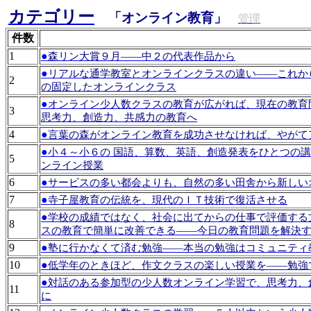
カテゴリー
「オンライン教育」
管理
件数
1
●
森リン大賞９月――中２の代表作品から
●
リアルな通学教室とオンラインクラスの違い――これか
2
の固定したオンラインクラス
●
オンライン少人数クラスの教育が広がれば、現在の教育
3
思考力、創造力、共感力の教育へ
4
●
言葉の森がオンライン教育を成功させなければ、やがて
●
小４～小６の 国語、算数、英語、創造発表をひとつの
5
ンライン授業
6
●
サービスの多い都会よりも、自然の多い田舎から新しい
7
●
寺子屋教育の伝統を、現代のＩＴ技術で復活させる
●
学校の成績ではなく、社会に出てからの仕事で評価する
8
スの教育で簡単に改善できる――今日の教育問題を解決
9
●
塾に行かなくて済む勉強――本当の勉強はコミュニティ
10
●
低学年のときほど、作文クラスの楽しい授業を――勉強
●
対話のある参加型の少人数オンライン学習で、思考力、
11
に