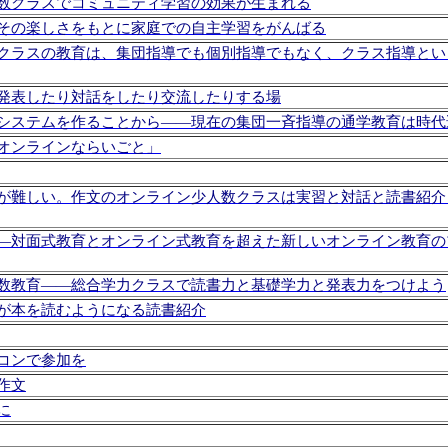
数クラスでコミュニティ学習の効果が生まれる
その楽しさをもとに家庭での自主学習をがんばる
クラスの教育は、集団指導でも個別指導でもなく、クラス指導とい
発表したり対話をしたり交流したりする場
システムを作ることから――現在の集団一斉指導の通学教育は時代
オンラインならいごと」
が難しい。作文のオンライン少人数クラスは実習と対話と読書紹介
―対面式教育とオンライン式教育を超えた新しいオンライン教育の
数教育――総合学力クラスで読書力と基礎学力と発表力をつけよう
が本を読むようになる読書紹介
コンで参加を
作文
に