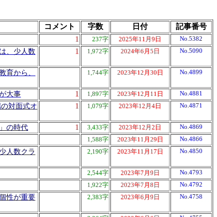
コメント
字数
日付
記事番号
1
No.5382
237字
2025年11月9日
1
No.5090
は、少人数
1,972字
2024年6月5日
No.4899
教育から、
1,744字
2023年12月30日
1
No.4881
が大事
1,897字
2023年12月11日
1
No.4871
端の対面式オ
1,079字
2023年12月4日
1
No.4869
」の時代
3,433字
2023年12月2日
No.4866
1,588字
2023年11月29日
No.4850
少人数クラ
2,190字
2023年11月17日
No.4793
2,544字
2023年7月9日
No.4792
1,922字
2023年7月8日
No.4758
個性が重要
2,383字
2023年6月9日