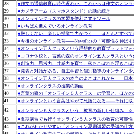
28
●
作文の通信教育は時代遅れか。これからは作文のオンラ
29
●
カメラアーム（スマホスタンド）の話の続き
30
●
オンラインクラスの学習を便利にするツール
31
●
いちばん進んでいるオンライン教育
32
●
厳しくない、楽しい授業で力がつく――ほとんどすべて
33
●
今後のオンライン教育――NewsPicsの「可能性を伸ば
34
●
オンライン五人クラスという理想的な教育プラットフォ
35
●
コロナ休校と、言葉の森のオンライン五人クラスという
36
●
創造力、思考力、共感力を育て、落ちこぼれも浮きこぼ
37
●
発表と対話がある、自主学習と個別指導のオンライン少
38
●
オンライン五人クラスの本当のよさはこれから――日本
39
●
オンラインクラスの授業の動画
40
●
言葉の森の「オンライン５人クラス」の学習と、ほかの
41
●
オンラインという言葉はやがて死語になる――それに取
42
●
オンライン５人クラスという、教育の新しい仕組み ⛤
43
●
夏期講習でも行うオンライン５人クラスの教育の可能性
44
●
これがわかりやすい「オンライン夏期講習の受講の仕方
45
●