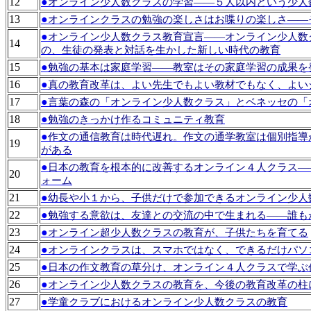
12
●
オンライン少人数クラスの学習――５人以内という少人
13
●
オンラインクラスの勉強の楽しさはお喋りの楽しさ――
●
オンライン少人数クラス教育宣言――オンライン少人数
14
の、生徒の発表と対話を生かした新しい時代の教育
15
●
勉強の基本は家庭学習――教室はその家庭学習の成果を
16
●
真の教育改革は、よい先生でもよい教材でもなく、よい
17
●
言葉の森の「オンライン少人数クラス」とベネッセの「
18
●
勉強のきっかけ作るコミュニティ教育
●
作文の通信教育は時代遅れ。作文の通学教室は個別指導
19
がある
●
日本の教育を根本的に改善するオンライン４人クラス―
20
ォーム
21
●
幼長や小１から、子供だけで参加できるオンライン少人
22
●
勉強する意欲は、友達との交流の中で生まれる――誰も
23
●
オンライン超少人数クラスの教育が、子供たちを育てる
24
●
オンラインクラスは、スマホではなく、できるだけパソ
25
●
日本の作文教育の草分け、オンライン４人クラスで学ぶ
26
●
オンライン少人数クラスの教育を、今後の教育改革の柱
27
●
学童クラブにおけるオンライン少人数クラスの教育