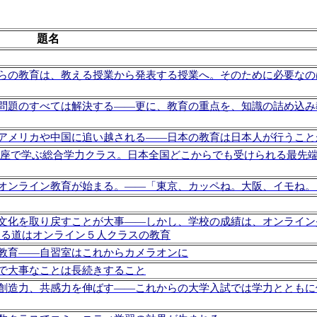
題名
らの教育は、教える授業から発表する授業へ。そのために必要なの
問題のすべては解決する――更に、教育の重点を、知識の詰め込み
アメリカや中国に追い越される――日本の教育は日本人が行うこと
講座で学ぶ総合学力クラス。日本全国どこからでも受けられる最先
オンライン教育が始まる。――「東京、カッペね。大阪、イモね。
文化を取り戻すことが大事――しかし、学校の成績は、オンライン
する道はオンライン５人クラスの教育
教育――自習室はこれからカメラオンに
で大事なことは長続きすること
創造力、共感力を伸ばす――これからの大学入試では学力とともに