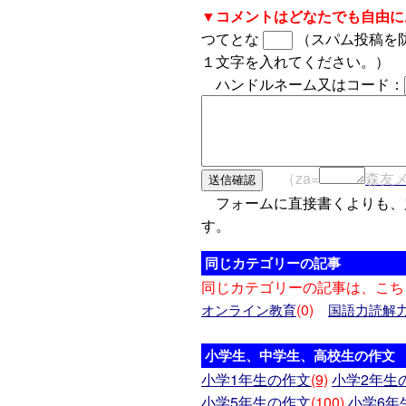
▼コメントはどなたでも自由に
つてとな
（スパム投稿を
１文字を入れてください。）
ハンドルネーム又はコード：
（za=
森友
フォームに直接書くよりも、
す。
同じカテゴリーの記事
同じカテゴリーの記事は、こち
(0)
オンライン教育
国語力読解
小学生、中学生、高校生の作文
小学1年生の作文
(9)
小学2年生
小学5年生の作文
(100)
小学6年