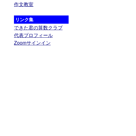
作文教室
リンク集
できた君の算数クラブ
代表プロフィール
Zoomサインイン