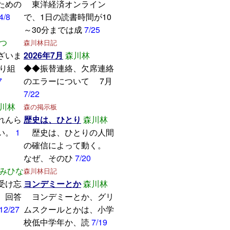
ための
東洋経済オンライン
4/8
で、1日の読書時間が10
～30分までは成
7/25
つ
森川林日記
ざいま
2026年7月
森川林
取り組
◆◆振替連絡、欠席連絡
7
のエラーについて 7月
7/22
川林
森の掲示板
れんら
歴史は、ひとり
森川林
い。
1
歴史は、ひとりの人間
の確信によって動く。
なぜ、そのひ
7/20
みひな
森川林日記
受け忘
ヨンデミーとか
森川林
。回答
ヨンデミーとか、グリ
12/27
ムスクールとかは、小学
校低中学年か、読
7/19