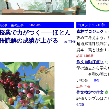
>
コメント1～10件
の記事
後の記事
2026/8/7
授業で力がつく――ほとん
森林プロジェク
か
改めて考えよう。
語読解の成績が上がる
as/4349.
超過累進課税制に
資本主義と社会主
記事 1496番
作文自動採点ソ
な
母の過去から
令和の闇に負
い社会
8/3
記事 89番
作文検定で作文
森
評価サンプルはこ
6/25