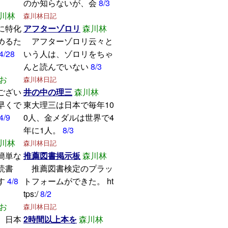
のか知らないが、会
8/3
川林
森川林日記
に特化
アフターゾロリ
森川林
めるた
アフターゾロリ云々と
4/28
いう人は、ゾロリをちゃ
んと読んでいない
8/3
お
森川林日記
ござい
井の中の理三
森川林
早くで
東大理三は日本で毎年10
4/9
0人、金メダルは世界で4
年に1人。
8/3
川林
森川林日記
簡単な
推薦図書掲示板
森川林
読書
推薦図書検定のプラッ
す
4/8
トフォームができた。 ht
tps:/
8/2
お
森川林日記
、日本
2時間以上本を
森川林