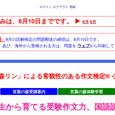
ログイン
ログアウト
登録
みは、8月10日までです。 ▶
8月
9月
日）
8月の読解検定の問題郵送の締切は、8月10日です。
方、及び、海外から受検される方は、問題を
ウェブ
から印刷して
森リン」による客観性のある作文検定® 小
言葉の森受講案内
言葉の森体験学習
年生から育てる受験作文力、国語