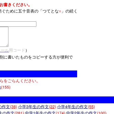
お書きください。
防ぐために五十音表の「つてとな
○
」の続く
メール
用コード
）
別に書いたものをコピーする方が便利で
らをごらんください。
(155)
力
の作文
(38)
小学3年生の作文
(22)
小学4年生の作文
(55)
生の作文
(281)
中学1年生の作文
(174)
中学2年生の作文
(100)