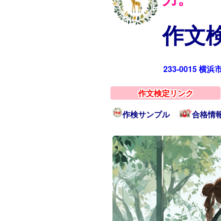
作文検
233-0015 横
作文検定リンク
作検サンプル
合格情