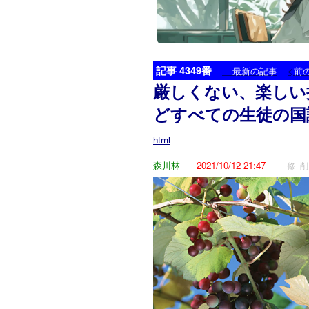
記事 4349番
<
最新の記事
前
厳しくない、楽しい
どすべての生徒の国
html
森川林
2021/10/12 21:47
修
削