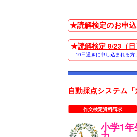
★読解検定のお申込
★
読解検定 8/23（
10日過ぎに申し込まれる
自動採点システム「
作文検定資料請求
小学1
力。