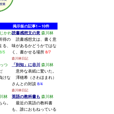
掲示板の記事1～10件
じかわ
読書感想文の意
森川林
所得の
読書感想文は、書く意
よる、
味があるかどうかではな
8/5
く、書かせる場所
8/7
森川林日記
っつ
「到知」に谷川
森川林
学んだ
意外な表紙に驚いた。
けな
澤穂希（さわほまれ）
さんとの対談
8/4
森川林日記
川林
英語の教科書も
森川林
ちら。
最近の英語の教科書
も、誰におもねっている