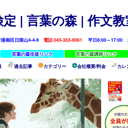
定 | 言葉の森 | 作文
浜市港南区日限山4-4-9
電話 045-353-9061
平日8:00～17:00 土
言葉の森生徒リンク
言葉の森講師リンク
報
過去記事
カテゴリー
会社概要/料金
カレ