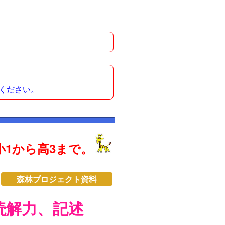
ください。
1から高3まで。
森林プロジェクト資料
読解力、記述