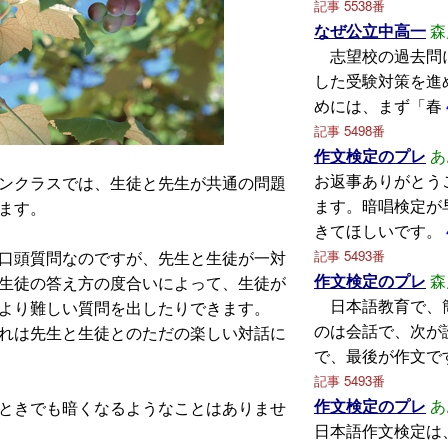
記事 5538番
なぜ公立中高一
森
志望校の過去問
した受験対策を進
めには、まず「春
記事 5498番
作文検定のプレ
あ
お返事ありがとう
ンクラスでは、生徒と先生が共通の問題
ます。暗唱検定が
ます。
きてほしいです。
記事 5493番
口頭質問なのですが、先生と生徒が一対
作文検定のプレ
森
生徒の答え方の度合いによって、生徒が
日本語教育で、
より難しい質問を出したりできます。
のは会話で、次が
れは先生と生徒とのただの楽しい対話に
で、最後が作文で
記事 5493番
作文検定のプレ
あ
ときでも暗くなるようなことはありませ
日本語作文検定は