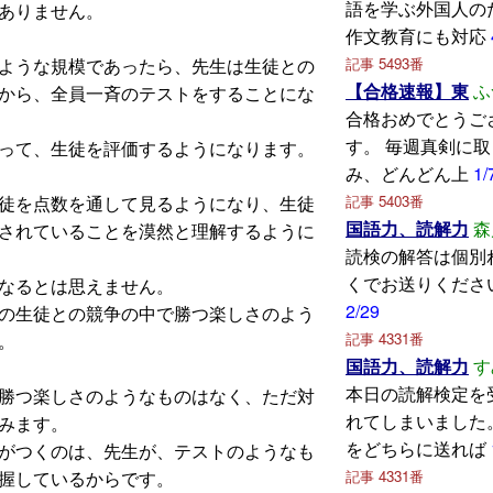
語を学ぶ外国人の
ありません。
作文教育にも対応
記事 5493番
ような規模であったら、先生は生徒との
【合格速報】東
ふ
から、全員一斉のテストをすることにな
合格おめでとうご
す。 毎週真剣に
って、生徒を評価するようになります。
み、どんどん上
1/
記事 5403番
徒を点数を通して見るようになり、生徒
国語力、読解力
森
されていることを漠然と理解するように
読検の解答は個別
くでお送りくださ
なるとは思えません。
2/29
の生徒との競争の中で勝つ楽しさのよう
記事 4331番
。
国語力、読解力
す
本日の読解検定を
勝つ楽しさのようなものはなく、ただ対
れてしまいました
みます。
をどちらに送れば
がつくのは、先生が、テストのようなも
記事 4331番
握しているからです。