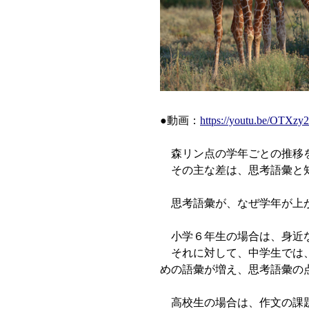
●動画：
https://youtu.be/OTXz
森リン点の学年ごとの推移を
その主な差は、思考語彙と
思考語彙が、なぜ学年が上が
小学６年生の場合は、身近な
それに対して、中学生では、
めの語彙が増え、思考語彙の
高校生の場合は、作文の課題