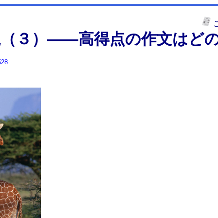
説（３）――高得点の作文はど
528