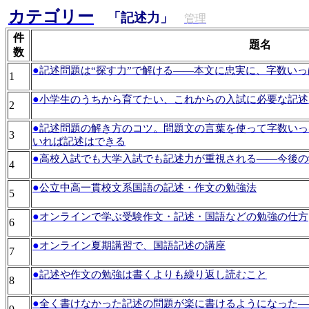
カテゴリー
「記述力」
管理
件
題名
数
●
記述問題は“探す力”で解ける――本文に忠実に、字数い
1
●
小学生のうちから育てたい、これからの入試に必要な記述
2
●
記述問題の解き方のコツ。問題文の言葉を使って字数いっ
3
いれば記述はできる
●
高校入試でも大学入試でも記述力が重視される――今後の
4
●
公立中高一貫校文系国語の記述・作文の勉強法
5
●
オンラインで学ぶ受験作文・記述・国語などの勉強の仕方
6
●
オンライン夏期講習で、国語記述の講座
7
●
記述や作文の勉強は書くよりも繰り返し読むこと
8
●
全く書けなかった記述の問題が楽に書けるようになった―