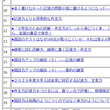
9
●
全く書けなかった記述の問題が楽に書けるようになった―
10
●
記述力よりも現実的な作文力
11
●
「小学生のための読解・作文力がしっかり身につく本」（
12
ら、全国の書店で発売！
●
国語のテストはなぜ100点が取りにくいか。それは答えが
13
●
緻密に読む読解力、緻密に書く記述力・作文力
14
●
国語力アップの秘訣（５）――記述の練習
15
●
国語力アップの秘訣（４）――要約の練習
16
●
２０２０年度大学入試改革に対応する記述力、文章力
17
●
作文力記述力をつけるには、森リン点で評価し、暗唱検定
18
●
国語力は知識のようにつくのではなく体力のようについて
19