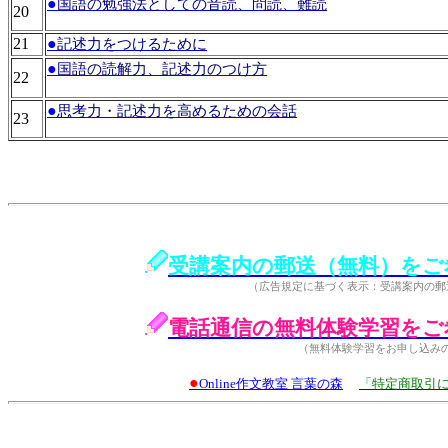
●
国語の勉強法としての音読、問読、難読
20
21
●
記述力をつけるために
●
国語の読解力、記述力のつけ方
22
●
思考力・記述力を高めるための会話
23
受講案内の郵送（無料）をご
（広告規定に基づく表示：受講案内の郵
電話通信の無料体験学習をご
（無料体験学習をお申し込み
●
Online作文教室 言葉の森
「特定商取引