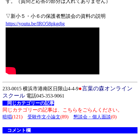
す。（質問と応答の部分は入れてありません）
▽新小５・小６の保護者懇談会の資料の説明
https://youtu.be/IRO58pkgdjg
●
言葉の森オンライン
233-0015 横浜市港南区日限山4-4-9
スクール
電話045-353-9061
同じカテゴリーの記事
同じカテゴリーの記事は、こちらをごらんください。
(121)
(89)
(0)
暗唱
受験作文小論文
懇談会・個人面談
コメント欄