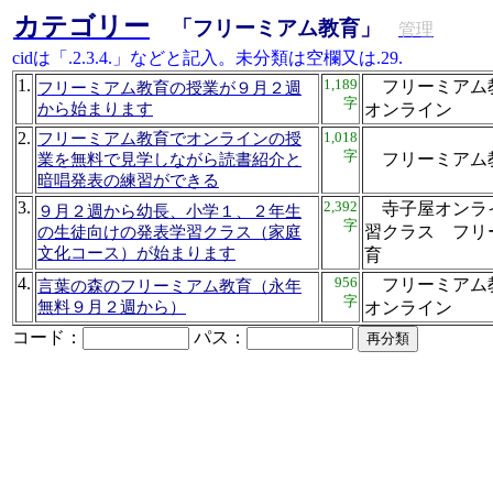
カテゴリー
「フリーミアム教育」
管理
cidは「.2.3.4.」などと記入。未分類は空欄又は.29.
1.
1,189
フリーミアム
フリーミアム教育の授業が９月２週
字
から始まります
オンライン
2.
1,018
フリーミアム教育でオンラインの授
字
フリーミア
業を無料で見学しながら読書紹介と
暗唱発表の練習ができる
3.
2,392
寺子屋オンラ
９月２週から幼長、小学１、２年生
字
習クラス フリ
の生徒向けの発表学習クラス（家庭
文化コース）が始まります
育
4.
956
フリーミアム
言葉の森のフリーミアム教育（永年
字
無料９月２週から）
オンライン
コード：
パス：