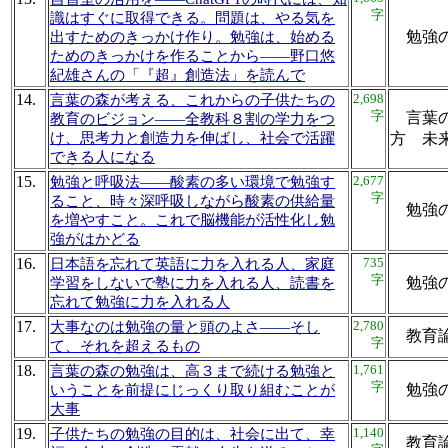
字
識はすぐに取得できる。問題は、やる気を
勉強
出すためのきっかけ作り。勉強は、始める
ためのきっかけを作ることから――野口悠
紀雄さんの「『超』創造法」を読んで
14.
2,698
言葉の森が考える、これからの子供たちの
字
言葉の
教育のビジョン――全教科８割の学力をつ
け、思考力と創造力を伸ばし、社会で活躍
方 
できる人になる
15.
2,677
勉強と呼吸法――酸素の多い環境で勉強す
字
ること、時々深呼吸しながら酸素の供給量
勉強
を増やすこと。これで脳機能が活性化し勉
強がはかどる
16.
735
日本語を忘れて英語に力を入れる人、家庭
字
勉強
学習をしないで塾に力を入れる人、読書を
忘れて勉強に力を入れる人
17.
2,780
大事なのは勉強の量と頭のよさ――そし
教育
字
て、それを超えるもの
18.
1,761
言葉の森の勉強は、高３まで続ける勉強と
字
勉強
いうことを前提にじっくり取り組むことが
大事
19.
1,140
子供たちの勉強の目的は、社会に出て、幸
教育