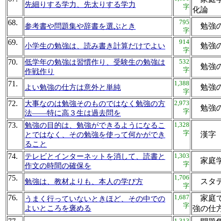
先細りする学力、先太りする学力
字
化
68.
795
勉強
参考書や問題集や辞書を選ぶとき
字
69.
914
勉強
小学生の勉強は、読み書き計算だけでよい
字
70.
532
低学年の勉強は習慣作り、受験生の勉強は
勉強
字
作戦作り
71.
1,388
勉強
よい勉強の仕方は意外と単純
字
72.
2,973
大事なのは勉強そのものではなく勉強の方
勉強
字
法――特に高３生は過去問を
73.
1,328
勉強の目的は、勉強ができるようになるこ
字
漢字
とではなく、その勉強を使って何かができ
ること
74.
1,303
テレビとインターネットを消して、読書と
家庭
字
作文の時間の確保を
75.
1,706
スタ
勉強は、教材よりも、本人の学び方
字
76.
1,687
家庭で
うまく行っていないときほど、その中での
字
よいところを褒める
強の
1,313