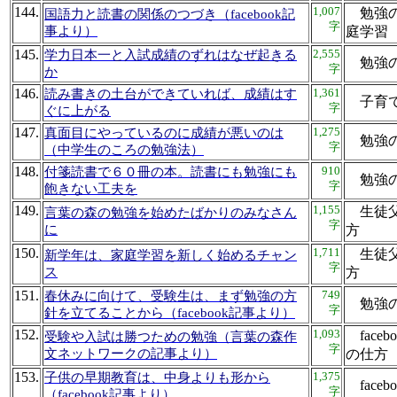
144.
1,007
勉強の仕
国語力と読書の関係のつづき（facebook記
字
事より）
庭学
145.
2,555
学力日本一と入試成績のずれはなぜ起きる
勉強
字
か
146.
1,361
読み書きの土台ができていれば、成績はす
子育
字
ぐに上がる
147.
1,275
真面目にやっているのに成績が悪いのは
勉強
字
（中学生のころの勉強法）
148.
910
付箋読書で６０冊の本。読書にも勉強にも
勉強
字
飽きない工夫を
149.
1,155
生徒父
言葉の森の勉強を始めたばかりのみなさん
字
に
方
150.
1,711
生徒父
新学年は、家庭学習を新しく始めるチャン
字
ス
方
151.
749
春休みに向けて、受験生は、まず勉強の方
勉強
字
針を立てることから（facebook記事より）
152.
1,093
face
受験や入試は勝つための勉強（言葉の森作
字
文ネットワークの記事より）
の仕
153.
1,375
子供の早期教育は、中身よりも形から
fac
字
（facebook記事より）