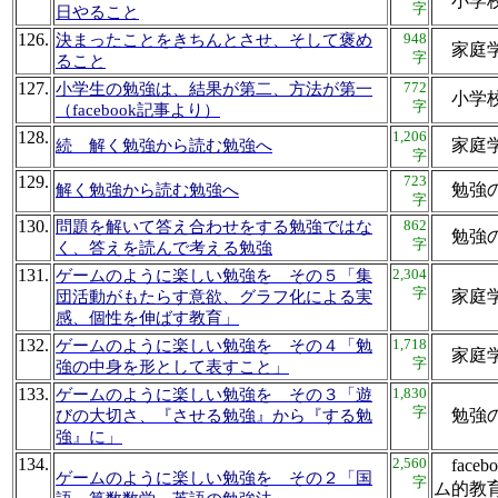
小学
字
日やること
126.
948
決まったことをきちんとさせ、そして褒め
家庭
字
ること
127.
772
小学生の勉強は、結果が第二、方法が第一
小学
字
（facebook記事より）
128.
1,206
家庭
続 解く勉強から読む勉強へ
字
129.
723
勉強
解く勉強から読む勉強へ
字
130.
862
問題を解いて答え合わせをする勉強ではな
勉強
字
く、答えを読んで考える勉強
131.
2,304
ゲームのように楽しい勉強を その５「集
字
家庭
団活動がもたらす意欲、グラフ化による実
感、個性を伸ばす教育」
132.
1,718
ゲームのように楽しい勉強を その４「勉
家庭
字
強の中身を形として表すこと」
133.
1,830
ゲームのように楽しい勉強を その３「遊
字
勉強
びの大切さ、『させる勉強』から『する勉
強』に」
134.
2,560
face
ゲームのように楽しい勉強を その２「国
字
ム的教