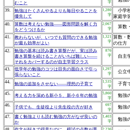
字
むこと
39.
1,280
小学校
勉強はたくさんやるよりも毎日やることを
字
優先して
家庭学
40.
2,067
算数は考えない勉強――図形問題を解く力
算数
字
をどうつけるか
41.
1,321
算数・
教わらないが、いつでも質問のできる勉強
字
が最も効率がよい
の仕
42.
876
勉強の基本は読み書き算盤だが、実は読み
字
自主
書き算盤を続けることがいちば難しい――
それをカバーするのが自主学習クラス
43.
1,297
低学年の勉強のコツは目先の面白さで引っ
公立
字
張らないこと
44.
1,535
子育
勉強の追加をさせない――理想の子育て
字
45.
5,860
勉強
考える力を深める新小５、新小６年の勉強
字
46.
697
勉強
子供でも、生徒役より先生役の方が好き
字
47.
1,403
書く勉強よりも読む勉強の方がなぜ良いの
勉強
字
か
48.
2,236
作文が好きで得意なのに、模試の点数が悪