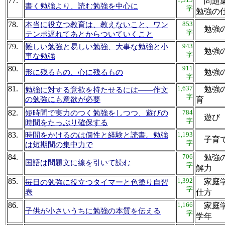
77.
問題集
書く勉強より、読む勉強を中心に
字
勉強
78.
853
本当に役立つ教育は、教えないこと、ワン
勉強
字
テンポ遅れてあとからついていくこと
79.
943
難しい勉強と易しい勉強、大事な勉強と小
勉強
字
事な勉強
80.
911
勉強
形に残るもの、心に残るもの
字
81.
1,637
勉強の
勉強に対する意欲を持たせるには――作文
字
の勉強にも意欲が必要
育
82.
784
短時間で実力のつく勉強をしつつ、遊びの
遊び
字
時間をたっぷり確保する
83.
1,193
時間をかけるのは個性と経験と読書。勉強
子育
字
は短期間の集中力で
84.
706
勉強の
国語は問題文に線を引いて読む
字
解
85.
1,392
家庭学
毎日の勉強に役立つタイマーと色塗り自習
字
表
仕
86.
1,166
家庭学
子供が小さいうちに勉強の本質を伝える
字
学