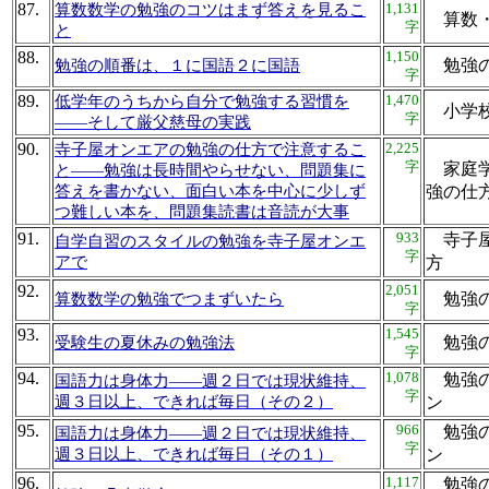
87.
1,131
算数数学の勉強のコツはまず答えを見るこ
算数
字
と
88.
1,150
勉強
勉強の順番は、１に国語２に国語
字
89.
1,470
低学年のうちから自分で勉強する習慣を
小学
字
――そして厳父慈母の実践
90.
2,225
寺子屋オンエアの勉強の仕方で注意するこ
字
家庭学
と――勉強は長時間やらせない、問題集に
答えを書かない、面白い本を中心に少しず
強の
つ難しい本を、問題集読書は音読が大事
91.
933
寺子屋
自学自習のスタイルの勉強を寺子屋オンエ
字
アで
方
92.
2,051
勉強
算数数学の勉強でつまずいたら
字
93.
1,545
勉強
受験生の夏休みの勉強法
字
94.
1,078
勉強の
国語力は身体力――週２日では現状維持、
字
週３日以上、できれば毎日（その２）
ン
95.
966
勉強の
国語力は身体力――週２日では現状維持、
字
週３日以上、できれば毎日（その１）
ン
96.
1,117
勉強の