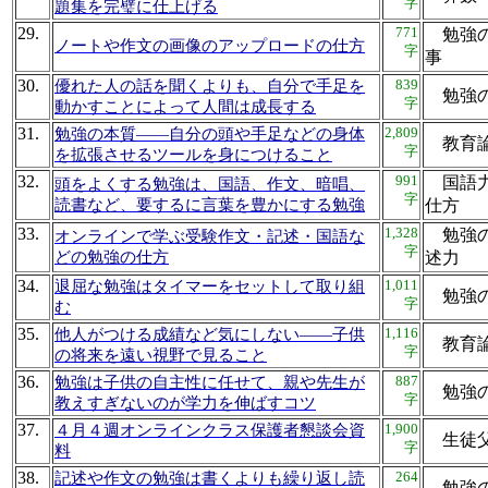
字
題集を完璧に仕上げる
29.
771
勉強の
ノートや作文の画像のアップロードの仕方
字
事
30.
839
優れた人の話を聞くよりも、自分で手足を
勉強
字
動かすことによって人間は成長する
31.
2,809
勉強の本質――自分の頭や手足などの身体
教育
字
を拡張させるツールを身につけること
32.
991
国語力
頭をよくする勉強は、国語、作文、暗唱、
字
読書など、要するに言葉を豊かにする勉強
仕
33.
1,328
勉強の
オンラインで学ぶ受験作文・記述・国語な
字
どの勉強の仕方
述
34.
1,011
退屈な勉強はタイマーをセットして取り組
勉強
字
む
35.
1,116
他人がつける成績など気にしない――子供
教育
字
の将来を遠い視野で見ること
36.
887
勉強は子供の自主性に任せて、親や先生が
勉強
字
教えすぎないのが学力を伸ばすコツ
37.
1,900
４月４週オンラインクラス保護者懇談会資
生徒
字
料
38.
264
記述や作文の勉強は書くよりも繰り返し読
勉強