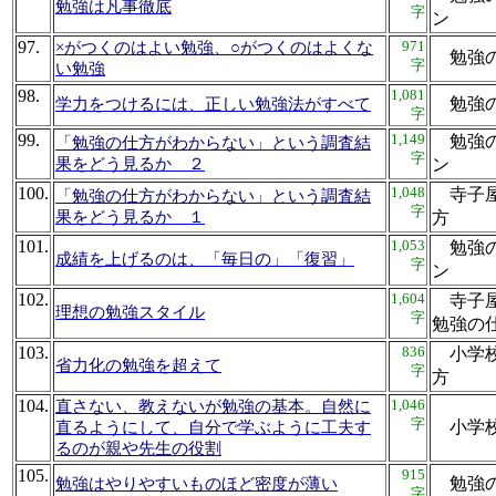
勉強は凡事徹底
字
ン
97.
971
×がつくのはよい勉強、○がつくのはよくな
勉強
字
い勉強
98.
1,081
勉強
学力をつけるには、正しい勉強法がすべて
字
99.
1,149
勉強の
「勉強の仕方がわからない」という調査結
字
果をどう見るか ２
ン
100.
1,048
寺子屋
「勉強の仕方がわからない」という調査結
字
果をどう見るか １
方
101.
1,053
勉強の
成績を上げるのは、「毎日の」「復習」
字
ン
102.
1,604
寺子屋
理想の勉強スタイル
字
勉強
103.
836
小学校
省力化の勉強を超えて
字
方
104.
1,046
直さない、教えないが勉強の基本。自然に
字
小学
直るようにして、自分で学ぶように工夫す
るのが親や先生の役割
105.
915
勉強
勉強はやりやすいものほど密度が薄い
字