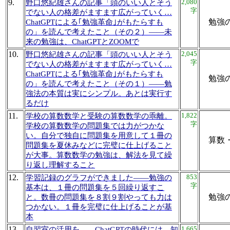
9.
2,080
野口悠紀雄さんの記事「頭のいい人とそう
字
でない人の格差がますます広がっていく…
勉強の
ChatGPTによる｢勉強革命｣がもたらすも
の」を読んで考えたこと（その２）――未
来の勉強は、ChatGPTとZOOMで
10.
2,045
野口悠紀雄さんの記事「頭のいい人とそう
字
でない人の格差がますます広がっていく…
ChatGPTによる｢勉強革命｣がもたらすも
勉強の
の」を読んで考えたこと（その１）――勉
強法の本質は実にシンプル。あとは実行す
るだけ
11.
1,822
学校の算数数学と受験の算数数学の乖離。
字
学校の算数数学の問題集では力がつかな
い。自分で独自に問題集を用意して１冊の
算数
問題集を夏休みなどに完璧に仕上げること
が大事。算数数学の勉強は、解法を見て繰
り返し理解すること
12.
853
学習記録のグラフができました――勉強の
字
基本は、１冊の問題集を５回繰り返すこ
勉強
と。数冊の問題集を８割９割やっても力は
つかない。１冊を完璧に仕上げることが基
本
13.
1,665
自習室の活用を――ChatGPTの時代には、知