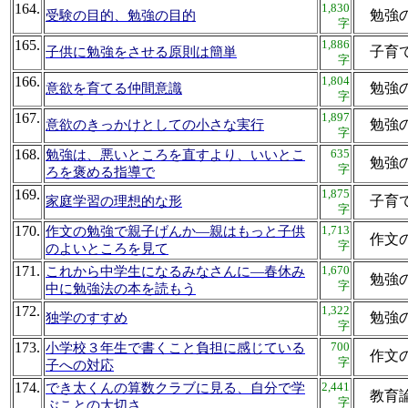
164.
1,830
勉強
受験の目的、勉強の目的
字
165.
1,886
子育
子供に勉強をさせる原則は簡単
字
166.
1,804
勉強
意欲を育てる仲間意識
字
167.
1,897
勉強
意欲のきっかけとしての小さな実行
字
168.
635
勉強は、悪いところを直すより、いいとこ
勉強
字
ろを褒める指導で
169.
1,875
子育
家庭学習の理想的な形
字
170.
1,713
作文の勉強で親子げんか―親はもっと子供
作文
字
のよいところを見て
171.
1,670
これから中学生になるみなさんに―春休み
勉強
字
中に勉強法の本を読もう
172.
1,322
勉強
独学のすすめ
字
173.
700
小学校３年生で書くこと負担に感じている
作文
字
子への対応
174.
2,441
でき太くんの算数クラブに見る、自分で学
教育
字
ぶことの大切さ