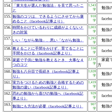
154.
1,543
「東大生が選んだ勉強法」を見て思ったこ
勉強
字
と
155.
918
勉強のコツは、できるようにさせてから褒
fac
字
めること（facebook記事より）
156.
1,003
時間をかけているわりに成績がよくないと
勉強
字
きの対策
157.
1,293
勉強の
いい「ながら勉強」、悪い「ながら勉強」
字
158.
558
教えることに手間をかけず、育てることに
fac
字
手間をかける（facebook記事より）
159.
2,110
家庭で
家庭で子供に勉強を教えるとき、大事な４
字
つのコツ
方
160.
1,028
勉強も八分目で長続き（facebook記事よ
勉強の
字
り）
161.
1,419
実力をつけるための勉強と合格するための
勉強の
字
勉強の違い（facebook記事より）
162.
929
恐れの勉強から喜びの勉強へ（facebook記
fac
字
事より）
163.
907
勉強の
勉強にも方法が必要（facebook記事より）
字