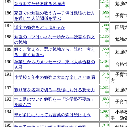
185.
1,141
勉強
意欲を持たせる叱る勉強法
字
186.
1,050
家庭での勉強の教え方―子供は勉強の仕方
子育
字
を通して人間関係を学ぶ
187.
1,380
国語
漢字の勉強をどう進めるか
字
188.
1,135
勉強のコツは小さな一歩から―読書や作文
勉強
字
の勉強
189.
1,550
解く、覚える、選ぶ勉強から、読む、考え
勉強
字
る、書く勉強へ
190.
1,464
卒業生からのメッセージ―東北大学合格の
合格
字
Ａ君
191.
1,216
子育て
小学校１年生の勉強に大事な楽しさと暗唱
字
方
192.
1,531
勉強
割り箸を名刺で切る―勉強における想念力
字
193.
1,683
地に足のついた勉強を―「進学塾不要論」
子育
字
を読んで
194.
1,097
小学校
塾が多忙になっても言葉の森は続けよう
字
事 
195.
1,910