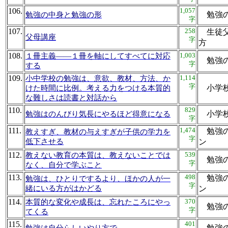
106.
1,057
勉強
勉強の中身と勉強の形
字
107.
258
生徒父
父母講座
字
方
108.
1,003
１冊主義――１冊を軸にしてすべてに対応
勉強
字
する
109.
1,114
小中学校の勉強は、意欲、教材、方法、か
字
小学
けた時間に比例。考える力をつける本質的
な難しさは読書と対話から
110.
829
小学
勉強はのんびり気長にやるほど得意になる
字
111.
1,474
勉強の
教えすぎ、教材の与えすぎが子供の学力を
字
低下させる
ン
112.
539
教えない教育の本質は、教えないことでは
勉強
字
なく、自分で学ぶこと
113.
498
勉強の
勉強は、ひとりでするより、ほかの人が一
字
緒にいる方がはかどる
ン
114.
370
本質的な変化や成長は、忘れたころにやっ
勉強
字
てくる
115.
401
勉強