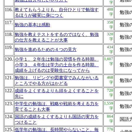
勉強は自分らしいやり方で
字
116.
488
教えてもらうよりも、自分ひとりで勉強す
勉強
字
るほうが確実に身につく
117.
358
勉強
勉強の基本は感動
字
118.
320
勉強を教えテストをするのではなく、勉強
勉強
字
の仕方を教えることが大事
119.
434
勉強
勉強を進めるための４つの見方
字
120.
1,607
小学１、２年生は勉強の習慣を作る時期。
字
勉強
小学３、４年生は学力の土台を作る時期。
成績を上げるのは受験生になってから
121.
468
勉強は、リビングや図書室でみんながいる
勉強
字
ところでやる方がはかどる
122.
720
成績をよくするよりも頭をよくすることを
勉強
字
先に
123.
1,559
中学生の勉強は、戦略や戦術を考える力を
勉強
字
育てることも大事
124.
864
国語の成績をよくするよりも国語の実力を
国語
字
つけること
125.
776
低学年の勉強は、長時間やらないこと、毎