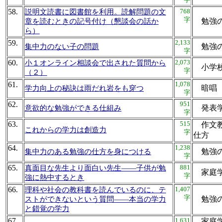
58.
768
説明文読書に図書館を利用。読解問題の文
字
勉強
章を読むときの記号付け（懇談会の話か
ら）
59.
2,133
勉強
集中力のない子の問題
字
60.
2,073
小１オンライン相談会で出された質問から
小学
字
（２）
61.
1,078
暗唱
学力向上の秘訣は雨だれ岩をも穿つ
字
62.
951
発表
意欲的な勉強ができる仕組み
字
63.
515
作文教
これからの学力は創造力
字
仕
64.
1,238
勉強
集中力のある勉強の仕方を身につける
字
65.
881
真面目な先生より面白い先生――子供が勉
家庭
字
強に熱中するとき
66.
1,407
理科や社会の教科書を読んでいるのに、テ
字
勉強
ストができないという質問――本当の学力
と錯覚の学力
67.
1,631
家庭学