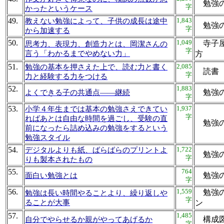
勉強
字
かったというケース
49.
1,843
教えない勉強によって、子供の成長は途中
勉強
字
から加速する
50.
1,049
寺子屋
思考力、表現力、創造力とは、岡潔さんの
字
言う「わかるまでやめない力」
方
51.
2,085
勉強の基本を押さえた上で、読む力と書く
読書
字
力と経験する力をつける
52.
1,883
勉強
よくできる子の共通点――継続
字
53.
1,937
小学４年生までは基本の勉強さえできてい
字
ればあとは自由な時間を過ごし、受験の直
勉強
前になったら詰め込みの勉強をするという
勉強スタイル
54.
1,722
デジタルよりも紙、ばらばらのプリントよ
勉強
字
りも製本されたもの
55.
764
勉強
面白い勉強とは
字
56.
1,559
勉強の
勉強は長い時間やることより、繰り返しや
字
ることが大事
ン
57.
1,485
構成
自分でやらせるか親がやってあげるか
字