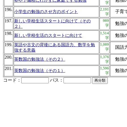
勉強
塾や予備校に行かずに家庭でする勉強
字
196.
2,191
子育
小学生の勉強のさせ方のポイント
字
197.
989
新しい学校生活スタートに向けて（その
勉強
字
２）
198.
1,514
勉強
新しい学校生活のスタートに向けて
字
199.
1,089
英語や古文の背後にある国語力、数学を勉
国語
字
強する意義
200.
1,376
勉強
英数国の勉強法（その２）
字
201.
1,596
勉強
英数国の勉強法（その１）
字
コード：
パス：