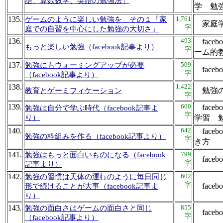
語、算数数学、英語の勉強法」
学 
135.
1,761
ゲームのように楽しい勉強を その１「家
家庭
字
庭での自習を中心にした勉強の大切さ」
136.
493
face
もっと楽しい勉強（facebook記事より）
字
ーム
137.
509
勉強にもウォーミングアップが必要
fac
字
（facebook記事より）
138.
1,422
勉強
教育とゲーミフィケーション
字
139.
600
face
勉強は自分で学ぶ時代（facebook記事よ
字
り）
学習
140.
642
face
勉強の枠組みを作る（facebook記事より）
字
き
141.
799
勉強はもっと面白いものになる（facebook
fac
字
記事より）
142.
602
勉強の習慣は天体の運行のように毎日同じ
字
fac
形で続けることが大事（facebook記事よ
り）
143.
855
勉強の面白さはゲームの面白さと同じ
fac
字
（facebook記事より）