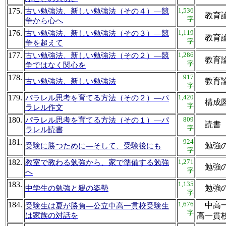
175.
1,536
古い勉強法、新しい勉強法（その４）―競
教育
字
争から心へ
176.
1,119
古い勉強法、新しい勉強法（その３）―競
教育
字
争を超えて
177.
1,286
古い勉強法、新しい勉強法（その２）―競
教育
字
争ではなく関心を
178.
917
教育
古い勉強法、新しい勉強法
字
179.
1,420
パラレル思考を育てる方法（その２）―パ
構成
字
ラレル作文
180.
809
パラレル思考を育てる方法（その１）―パ
読書
字
ラレル読書
181.
924
勉強
受験に勝つために―そして、受験後にも
字
182.
1,271
教室で教わる勉強から、家で準備する勉強
勉強
字
へ
183.
1,135
勉強
中学生の勉強と親の姿勢
字
184.
1,676
中高一
受験生は夏が勝負―公立中高一貫校受験生
字
は家族の対話を
高一