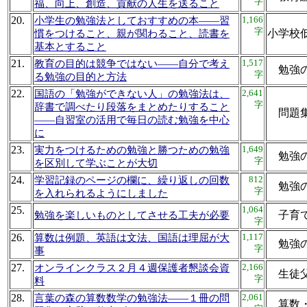
字
福、向上、創造、貢献の人生を送ること
20.
1,166
小学生の勉強法としておすすめの本――習
字
小学校
慣をつけること、親が関わること、読書を
基本とすること
21.
1,517
教育の目的は競争ではない――自分で考え
勉強
字
る勉強の目的と方法
22.
2,641
国語の「勉強ができない人」の勉強法は、
字
辞書で調べたり段落をまとめたりすること
問題
――自習室の活用で毎日の読む勉強を中心
に
23.
1,649
実力をつけるための勉強と勝つための勉強
勉強
字
を区別して学ぶことが大切
24.
812
学習記録のページの欄に、繰り返しの回数
勉強
字
を入れられるようにしました
25.
1,064
子育
勉強を楽しいものとしてさせる工夫が必要
字
26.
1,117
算数は例題、英語は文法、国語は理屈が大
勉強
字
事
27.
2,166
オンラインクラス２月４週保護者懇談会資
生徒
字
料
28.
2,061
言葉の森の算数数学の勉強法――１冊の問
算数