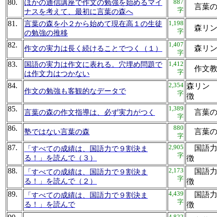
80.
887
ほかの通信講座で作文の勉強を始めるマイ
言葉
字
ナスを考えて、最初に言葉の森へ
81.
1,198
言葉の森を小２から始めて現在高１の生徒
森リン
字
の勉強の推移
82.
1,407
森リン
作文の実力は長く続けることでつく（１）
字
83.
1,412
国語の実力は作文に表れる。穴埋め問題で
作文教
字
は作文力はつかない
84.
2,354
森リン
作文の勉強も客観的なデータで
字
徴
85.
1,389
言葉
言葉の森の作文指導は、必ず実力がつく
字
86.
880
言葉
塾ではない言葉の森
字
87.
2,905
国語力
「すべての成績は、国語力で９割決ま
字
る！」を読んで（３）
徴
88.
2,173
国語力
「すべての成績は、国語力で９割決ま
字
る！」を読んで（２）
徴
89.
4,439
国語力
「すべての成績は、国語力で９割決ま
字
る！」を読んで
徴
4,822