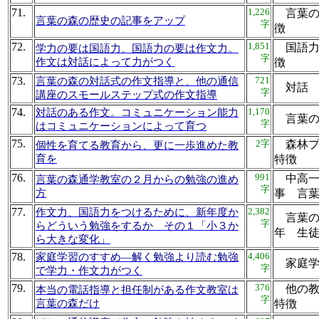
71.
1,226
言葉の
言葉の森の歴史の記事をアップ
字
徴
72.
1,851
国語力
学力の要は国語力、国語力の要は作文力。
字
作文は対話によって力がつく
徴
73.
721
言葉の森の対話式の作文指導と、他の通信
対話 
字
講座のスモールステップ式の作文指導
74.
1,170
対話のある作文。コミュニケーション能力
言葉の
字
はコミュニケーションによって育つ
75.
2字
森林プ
個性を育てる教育から、更に一歩進めた教
育を
特
76.
991
中高一
言葉の森通学教室の２月からの勉強の進め
字
方
事 言
77.
2,382
作文力、国語力をつけるために、新年度か
言葉の
字
らどういう勉強をするか その１「小３か
年 生
ら大きな変化」
78.
4,406
家庭学習のすすめ―解く勉強より読む勉強
家庭学
字
で学力・作文力がつく
79.
376
他の教
本当の電話指導と担任制がある作文教室は
字
言葉の森だけ
特