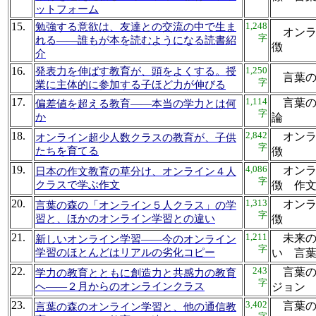
ットフォーム
15.
1,248
勉強する意欲は、友達との交流の中で生ま
オンラ
字
れる――誰もが本を読むようになる読書紹
徴
介
16.
1,250
発表力を伸ばす教育が、頭をよくする。授
言葉
字
業に主体的に参加する子ほど力が伸びる
17.
1,114
言葉の
偏差値を超える教育――本当の学力とは何
字
か
論
18.
2,842
オンラ
オンライン超少人数クラスの教育が、子供
字
たちを育てる
徴
19.
4,086
オンラ
日本の作文教育の草分け、オンライン４人
字
クラスで学ぶ作文
徴 
20.
1,313
オンラ
言葉の森の「オンライン５人クラス」の学
字
習と、ほかのオンライン学習との違い
徴
21.
1,211
未来の
新しいオンライン学習――今のオンライン
字
学習のほとんどはリアルの劣化コピー
い 言
22.
243
言葉の
学力の教育とともに創造力と共感力の教育
字
へ――２月からのオンラインクラス
ジョン
23.
3,402
言葉の
言葉の森のオンライン学習と、他の通信教