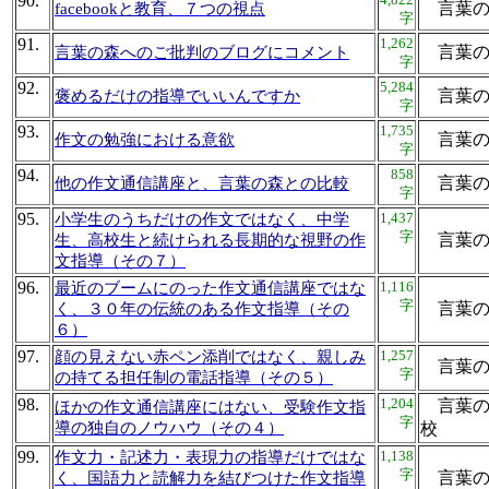
90.
言葉の森
facebookと教育、７つの視点
字
91.
1,262
言葉
言葉の森へのご批判のブログにコメント
字
92.
5,284
言葉の
褒めるだけの指導でいいんですか
字
93.
1,735
言葉
作文の勉強における意欲
字
94.
858
言葉
他の作文通信講座と、言葉の森との比較
字
95.
1,437
小学生のうちだけの作文ではなく、中学
字
言葉
生、高校生と続けられる長期的な視野の作
文指導（その７）
96.
1,116
最近のブームにのった作文通信講座ではな
字
言葉
く、３０年の伝統のある作文指導（その
６）
97.
1,257
顔の見えない赤ペン添削ではなく、親しみ
言葉
字
の持てる担任制の電話指導（その５）
98.
1,204
言葉の
ほかの作文通信講座にはない、受験作文指
字
導の独自のノウハウ（その４）
校
99.
1,138
作文力・記述力・表現力の指導だけではな
字
言葉
く、国語力と読解力を結びつけた作文指導