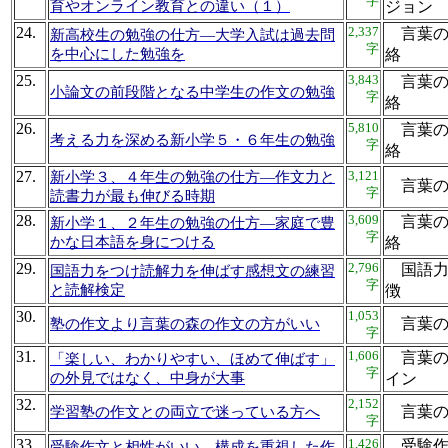
字
育やオンライン教育との違い（１）
ジョ
24.
2,337
言葉の
新高校生の勉強の仕方―大学入試は過去問
字
を中心にした勉強を
絡
25.
3,843
言葉の
小論文の前段階となる中学生の作文の勉強
字
絡
26.
5,810
言葉の
考える力を深める新小学５・６年生の勉強
字
絡
27.
3,121
新小学３、４年生の勉強の仕方―作文力と
言葉
字
読書力が最も伸びる時期
28.
3,609
言葉の
新小学１、２年生の勉強の仕方―家庭で豊
字
かな日本語を身につける
絡
29.
2,796
国語力
国語力をつけ読解力を伸ばす感想文の練習
字
と読解検定
徴
30.
1,053
言葉
塾の作文より言葉の森の作文の方がいい
字
31.
1,606
言葉の
「楽しい、わかりやすい、ほめて伸ばす」
字
の外見ではなく、中身が大事
イ
32.
2,152
言葉
学習塾の作文との両立で迷っている方へ
字
33.
1,426
受験作
受験作文と相性がいい、構成を重視した作