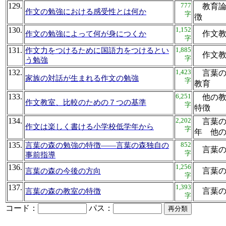
129.
777
教育論
作文の勉強における感受性とは何か
字
徴
130.
1,152
作文教
作文の勉強によって何が身につくか
字
131.
1,885
作文力をつけるために国語力をつけるとい
作文教
字
う勉強
132.
1,423
言葉の
家族の対話が生まれる作文の勉強
字
教育
133.
6,251
他の教
作文教室、比較のための７つの基準
字
特
134.
2,202
言葉の
作文は楽しく書ける小学校低学年から
字
年 他
135.
852
言葉の森の勉強の特徴——言葉の森独自の
言葉
字
事前指導
136.
1,256
言葉
言葉の森の今後の方向
字
137.
1,393
言葉
言葉の森の教室の特徴
字
コード：
パス：