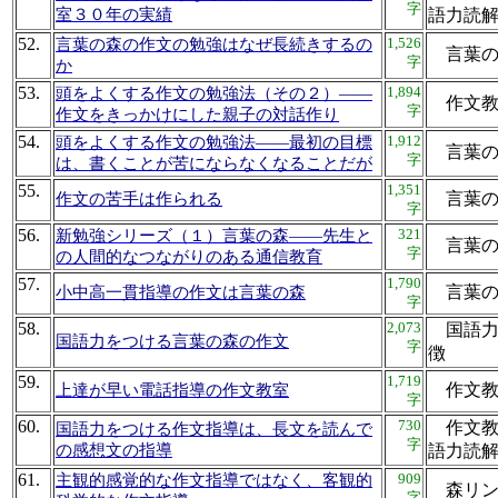
字
室３０年の実績
語力
52.
1,526
言葉の森の作文の勉強はなぜ長続きするの
言葉
字
か
53.
1,894
頭をよくする作文の勉強法（その２）――
作文教
字
作文をきっかけにした親子の対話作り
54.
1,912
頭をよくする作文の勉強法――最初の目標
言葉の
字
は、書くことが苦にならなくなることだが
55.
1,351
言葉の
作文の苦手は作られる
字
56.
321
新勉強シリーズ（１）言葉の森――先生と
言葉
字
の人間的なつながりのある通信教育
57.
1,790
言葉
小中高一貫指導の作文は言葉の森
字
58.
2,073
国語力
国語力をつける言葉の森の作文
字
徴
59.
1,719
作文教
上達が早い電話指導の作文教室
字
60.
730
作文教
国語力をつける作文指導は、長文を読んで
字
の感想文の指導
語力
61.
909
主観的感覚的な作文指導ではなく、客観的
森リン
字