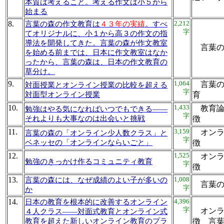
本質は考えること。考える作文は小５から
始まる
8.
2,212
言葉の森の作文教育は
４３年の実績
。すべ
字
てオリジナルに、小１から高３の作文の指
導法を開発してきた。言葉の森が作文教室
言葉
を始める前までは、日本に作文教室はなか
ったから、言葉の森は、日本の作文教育の
草分け。
9.
1,064
言葉の
対面授業とオンライン授業の比較を超える
字
対面型オンライン授業
育
10.
1,433
教育論
勉強はやる気になればいつでもできる――
字
それよりも大事なのは出会いと挑戦
徴
11.
3,159
オンラ
言葉の森の「オンライン少人数クラス」と
字
ベネッセの「オンラインならいごと」
徴
12.
1,525
オンラ
勉強のきっかけ作るコミュニティ教育
字
徴
13.
1,008
言葉の森には、なぜ成績のよい子が多いの
言葉
字
か
14.
4,396
日本の教育を根本的に改善するオンライン
字
オンラ
４人クラス――対面式教育とオンライン式
教育を超えた新しいオンライン教育のプラ
徴 言