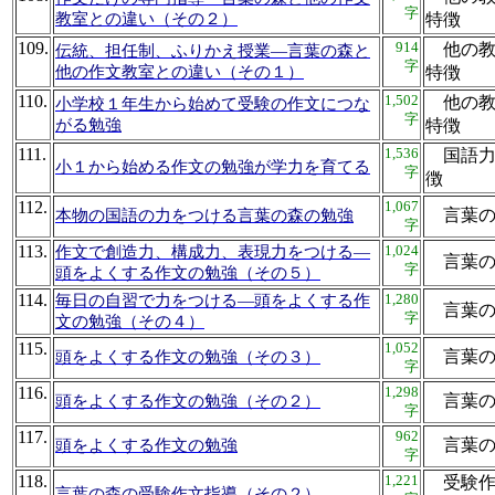
字
教室との違い（その２）
特
109.
914
他の教
伝統、担任制、ふりかえ授業―言葉の森と
字
他の作文教室との違い（その１）
特
110.
1,502
他の教
小学校１年生から始めて受験の作文につな
字
がる勉強
特
111.
1,536
国語力
小１から始める作文の勉強が学力を育てる
字
徴
112.
1,067
言葉
本物の国語の力をつける言葉の森の勉強
字
113.
1,024
作文で創造力、構成力、表現力をつける―
言葉
字
頭をよくする作文の勉強（その５）
114.
1,280
毎日の自習で力をつける―頭をよくする作
言葉
字
文の勉強（その４）
115.
1,052
言葉
頭をよくする作文の勉強（その３）
字
116.
1,298
言葉
頭をよくする作文の勉強（その２）
字
117.
962
言葉
頭をよくする作文の勉強
字
118.
1,221
受験作
言葉の森の受験作文指導（その２）