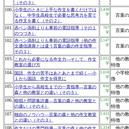
（その３）
100.
2,439
小学生のときに上手な作文を書くだけでは
字
言葉
なく、中学生高校生で必要な思考力を育て
る作文を書く（その２）
101.
767
赤ペン添削よりも事前の電話指導（その１
言葉
字
のつづき）
102.
2,147
赤ペン添削よりも事前の電話指導（他の作
字
言葉
文通信講座とは違う言葉の森の作文指導
その１）
103.
2,052
他の教
これから必要になる作文力―そして、作文
字
教室の選び方
特
104.
1,616
小学校
国語、作文の苦手はあとあとまで続く―小
字
１から国語、作文を得意に
徴
105.
850
他の教
小学生から高校生までの一貫指導―言葉の
字
森と他の教室との違い（その５）
特
106.
1,191
他の教
暗唱と問題集読書―言葉の森と他の教室と
字
の違い（その４）
特
107.
1,432
他の教
独自のノウハウ―言葉の森と他の作文教室
字
との違い（その３）
特
108.
1,334
他の教
作文だけの専門指導―言葉の森と他の作文