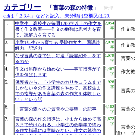
カテゴリー
「言葉の森の特徴」
管理
cidは「.2.3.4.」などと記入。未分類は空欄又は.29.
1.
2,054
中学生、高校生が毎週1200字以上の作文を
字
作文教
書く作文教室――作文の勉強は思考力を育
て、読解力を育てる
2.
2,978
小学1年生から育てる 受験作文力、国語読
作文教
字
解力、記述力
3.
1,679
なぜ言葉の森では、毎週「読書紹介」をす
言葉の
字
るのか
4.
1,467
作文は添削から始めない――事前指導が子
作文教
字
供を伸ばします
5.
928
保護者から、「小学生のカリキュラムまで
字
しかない今の作文講座をやめて、高校生ま
言葉の
での指導がある言葉の森の作文を体験した
い」という話
6.
4,182
言葉
「言葉の森へのご質問やご要望」の記事
字
7.
1,872
言葉の森の作文指導は、小１から始めて高
字
３まで続けられる。小学生の低学年で終わ
言葉の
る作文指導には意味がない。作文の勉強の
違い 