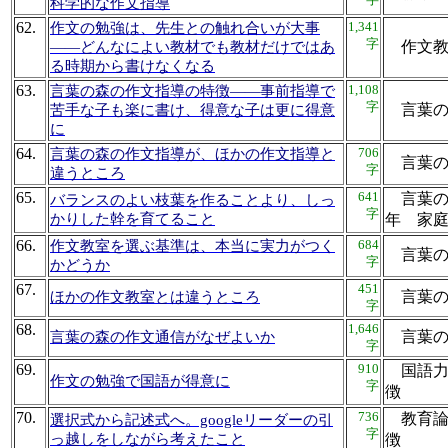
科学的な作文指導
62.
1,341
作文の勉強は、先生との触れ合いが大事
字
作文教
――どんなによい教材でも教材だけではあ
る時期から書けなくなる
63.
1,108
言葉の森の作文指導の特徴――事前指導で
字
言葉の
苦手な子も楽に書け、得意な子は更に得意
に
64.
706
言葉の森の作文指導が、ほかの作文指導と
言葉
字
違うところ
65.
641
言葉の
バランスのよい枝葉を作ることより、しっ
字
かりした幹を育てること
年 
66.
684
作文教室を選ぶ基準は、本当に実力がつく
言葉
字
かどうか
67.
451
言葉
ほかの作文教室とは違うところ
字
68.
1,646
言葉
言葉の森の作文通信がなぜよいか
字
69.
910
国語力
作文の勉強で国語が得意に
字
徴
70.
736
教育論
選択式から記述式へ。googleリーダーの引
字
っ越しをしながら考えたこと
徴