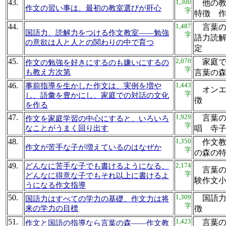
43.
1,300
他の教
作文の習い事は、最初の教室選びが肝心
字
特徴 
44.
1,487
言葉の
国語力、読解力をつける作文教室――勉強
字
語力読
の意欲は人と人との関わりの中で育つ
定
45.
2,070
家庭で
作文の勉強を好きにするのも嫌いにするの
字
も教え方次第
言葉の
46.
1,443
事前指導を生かした作文は、実例を増や
オンエ
字
し、語彙を豊かにし、家庭での対話の文化
徴
を作る
47.
1,929
言葉の
作文を家庭学習の中心にすると、いろいろ
字
なことがうまく回り出す
唱 寺
48.
1,350
作文教
作文が苦手な子が増えているのはなぜか
字
の森
49.
2,174
どんなに苦手な子でも書けるようになる、
言葉の
字
どんなに得意な子でもそれ以上に書けるよ
験作
うになる作文指導
50.
1,309
国語力
国語力はすべての学力の基礎、作文力は将
字
来の学力の目標
徴
51.
1,423
言葉の
作文と国語の指導なら言葉の森――作文教