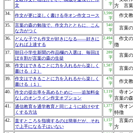
字
文
方 言
34.
3,596
作文教
作文が更に楽しく書ける寺オン作文コース
字
35.
540
言葉の森の勉強で、作文力とともに、こん
言葉
字
な力がつく
36.
2,494
作文の
どんな子でも作文が好きになる――好きに
字
なれば上達する
徴
37.
289
朝日小学生新聞の作品欄の入選は、毎回ほ
言葉
字
ぼ８割が言葉の森の生徒
38.
1,587
作文はできることに力を入れるから楽しく
言葉の
字
書ける（２）
39.
476
作文はできることに力を入れるから楽しく
作文教
字
書ける（１）
40.
1,119
寺オン
作文の提出率を高めるために――追加料金
字
なしのオンライン作文オプション
言葉の
41.
1,377
寺オン
通信教育を通学教育と同じように続けやす
字
くする方法
特
42.
1,157
言葉の
直すところを指摘するのは簡単だが、それ
字
で上手になる子はいない
方