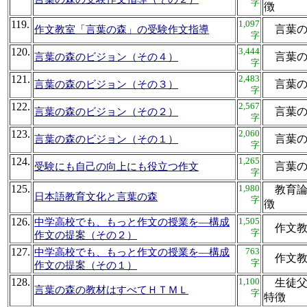
字
徴
119.
1,097
言葉
作文教室「言葉の森」の受験作文指導
字
120.
3,444
言葉
言葉の森のビジョン（その４）
字
121.
2,483
言葉
言葉の森のビジョン（その３）
字
122.
2,567
言葉
言葉の森のビジョン（その２）
字
123.
2,060
言葉
言葉の森のビジョン（その１）
字
124.
1,265
言葉
受験にも自己の向上にも役立つ作文
字
125.
1,980
教育論
日本語教育文化と言葉の森
字
徴
126.
1,505
中学高校でも、もっと作文の授業を―構成
作文教
字
作文の提案（その２）
127.
763
中学高校でも、もっと作文の授業を―構成
作文教
字
作文の提案（その１）
128.
1,100
生徒父
言葉の森の教材はすべてＨＴＭＬ
字
特