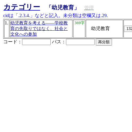
カテゴリー
「幼児教育」
管理
cidは「.2.3.4.」などと記入。未分類は空欄又は.29.
1.
幼児教育を考える――学校教
369字
幼児教育
育の先取りではなく、社会と
文化への参加
コード：
パス：