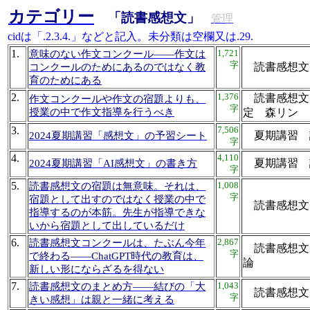
カテゴリー
「読書感想文」
管理
cidは「.2.3.4.」などと記入。未分類は空欄又は.29.
1.
1,721
意味のない作文コンクール――作文は
字
読書感
コンクールのためにあるのではなく教
育のためにある
2.
1,376
読書感想文
作文コンクールや作文の宿題よりも、
字
授業の中で作文指導を行うべき
定 森リ
3.
7,506
夏期講習
2024夏期講習「感想文」の予習シート
字
4.
4,110
夏期講習
2024夏期講習「AI感想文」の書き方
字
5.
1,008
読書感想文の宿題は無意味。それは、
字
宿題として出すのではなく授業の中で
読書感
指導するのが本筋。先生が指導できな
いから宿題として出しているだけ
6.
2,867
読書感想文コンクールは、たぶん今年
読書感想文
字
で終わる――ChatGPT時代の教育は、
論
新しい形にならざるを得ない
7.
1,043
読書感想文のまとめ方――結びの「大
読書感
字
きい感想」は親と一緒に考える