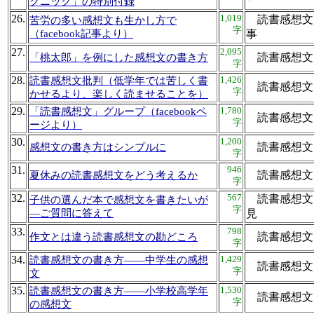
クニック」の特別付録
26.
1,019
読書感想文 f
苦労の多い感想文も生かし方で
字
（facebook記事より）
事
27.
2,095
読書感
「桃太郎」を例にした感想文の書き方
字
28.
1,426
読書感想文批判（低学年では苦しく書
読書感
字
かせるより、楽しく読ませることを）
29.
1,780
「読書感想文」グループ（facebookペ
読書感想文 
字
ージより）
30.
1,200
読書感
感想文の書き方はシンプルに
字
31.
946
読書感
夏休みの読書感想文をどう考えるか
字
32.
567
読書感想文
子供の選んだ本で感想文を書きたいが
字
―ご質問に答えて
見
33.
798
読書感
作文とは違う読書感想文の勘どころ
字
34.
1,429
読書感想文の書き方——中学生の感想
読書感
字
文
35.
1,530
読書感想文の書き方——小学校高学年
読書感
字
の感想文