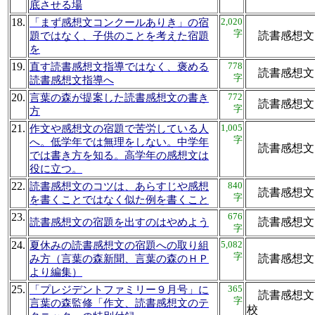
底させる場
18.
2,020
「まず感想文コンクールありき」の宿
字
読書感
題ではなく、子供のことを考えた宿題
を
19.
778
直す読書感想文指導ではなく、褒める
読書感
字
読書感想文指導へ
20.
772
言葉の森が提案した読書感想文の書き
読書感
字
方
21.
1,005
作文や感想文の宿題で苦労している人
字
へ。低学年では無理をしない。中学年
読書感
では書き方を知る。高学年の感想文は
役に立つ。
22.
840
読書感想文のコツは、あらすじや感想
読書感
字
を書くことではなく似た例を書くこと
23.
676
読書感
読書感想文の宿題を出すのはやめよう
字
24.
5,082
夏休みの読書感想文の宿題への取り組
字
読書感
み方（言葉の森新聞、言葉の森のＨＰ
より編集）
25.
365
「プレジデントファミリー９月号」に
読書感想文
字
言葉の森監修「作文、読書感想文のテ
校