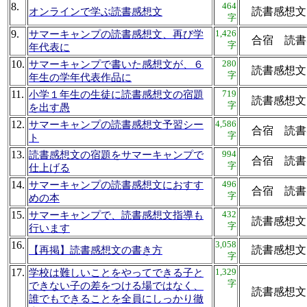
8.
464
読書感
オンラインで学ぶ読書感想文
字
9.
1,426
サマーキャンプの読書感想文、再び学
合宿 読
字
年代表に
10.
280
サマーキャンプで書いた感想文が、６
読書感
字
年生の学年代表作品に
11.
719
小学１年生の生徒に読書感想文の宿題
読書感
字
を出す愚
12.
4,586
サマーキャンプの読書感想文予習シー
合宿 読
字
ト
13.
994
読書感想文の宿題をサマーキャンプで
合宿 読
字
仕上げる
14.
496
サマーキャンプの読書感想文におすす
合宿 読
字
めの本
15.
432
サマーキャンプで、読書感想文指導も
読書感想
字
行います
16.
3,058
読書感
【再掲】読書感想文の書き方
字
17.
1,329
学校は難しいことをやってできる子と
字
できない子の差をつける場ではなく、
読書感
誰でもできることを全員にしっかり徹