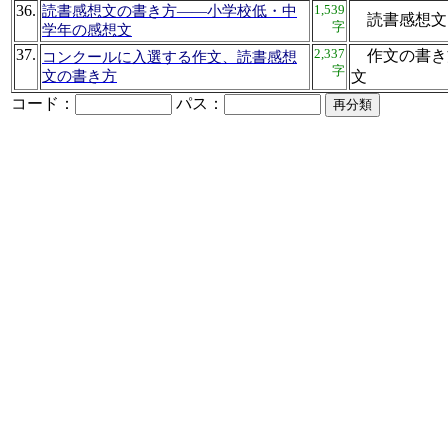
36.
1,539
読書感想文の書き方——小学校低・中
読書感
字
学年の感想文
37.
2,337
作文の書き
コンクールに入選する作文、読書感想
字
文の書き方
文
コード：
パス：