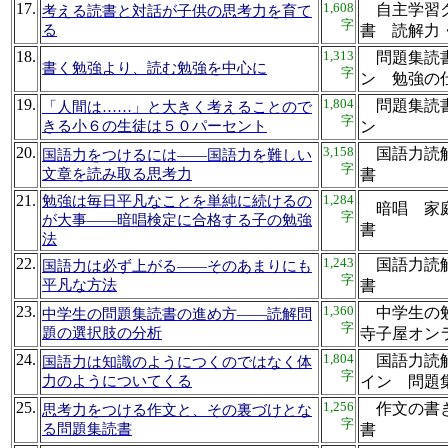
17.
1,608
自主学習ク
考える読書と対話が子供の思考力を育て
字
る
書 読解
18.
1,313
問題集読書
書く勉強より、読む勉強を中心に
字
ン 勉強
19.
1,804
問題集読書
「人間は……」と大きく考えることので
字
きる小６の生徒は５０パーセント
ン
20.
3,158
国語力読解
国語力をつけるには――国語力を難しい
字
文章を読み取る思考力
書
21.
1,284
勉強は毎日平凡なことを単純に続けるの
暗唱 家庭
字
が大事――暗唱検定に合格する子の勉強
書
法
22.
1,243
国語力読解
国語力は必ず上がる――そのあまりにも
字
平凡な方法
書
23.
1,360
中学生の
中学生の問題集読書の進め方――読解問
字
題の選択肢の分析
寺子屋オ
24.
1,804
国語力読解
国語力は知識のようにつくのではなく体
字
力のようについてくる
イン 問
25.
1,256
作文の書き
思考力をつける作文と、その裏づけとな
字
る問題集読書
書