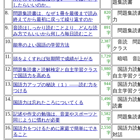
題集読
したらいいのか。
8.
820
問題集読書
問題集読書は、なぜ１冊を最後まで読み
字
終えてから最初に戻って繰り返すのか
力
9.
891
音読はしっかり読むことより、どんな読
問題集
字
み方でもいいから何しろ毎日読むこと
10.
2,387
音読 問題
能率のよい国語の学習方法
字
クラス
11.
1,729
暗唱 音
頭をよくすれば短期間で成績が上がる
字
12.
1,980
国語力読
問題集読書と読解検定と自主学習クラス
字
で国語力を高める
自主学習
13.
944
国語力読
国語力アップの秘訣（１）――読む力を
字
つける
自主学習
14.
1,496
国語力読解
国語力は忘れたころについてくる
字
読書
15.
1,582
記述や作文の勉強は、音楽やスポーツと
問題集
字
同じように慣れが必要
16.
2,550
国語力読
国語力をつけるために家庭で簡単にでき
字
ること
対話