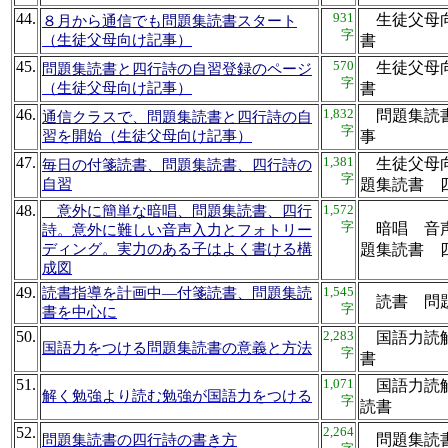
44.
931
生徒父母向
８月から通信でも問題集読書スタート
字
（生徒父母向け記事）
書
45.
570
生徒父母向
問題集読書と四行詩の自習登録のページ
字
（生徒父母向け記事）
書
46.
1,832
問題集読書
通信クラスで、問題集読書と四行詩の自
字
習を開始（生徒父母向け記事）
事
47.
1,381
生徒父母向
毎日の付箋読書、問題集読書、四行詩の
字
自習
題集読書
48.
1,572
意外に簡単な暗唱、問題集読書、四行
字
暗唱 音声
詩。意外に難しい音声入力とフォトリー
ディング。実力のある子はよく書ける構
題集読書
成図
49.
1,545
読書指導を計画中―付箋読書、問題集読
読書 問
字
書を中心に
50.
2,283
国語力読解
国語力をつける問題集読書の意義と方法
字
書
51.
1,071
国語力読解
解く勉強より読む勉強が国語力をつける
字
読書
52.
2,264
問題集読
問題集読書の四行詩の書き方