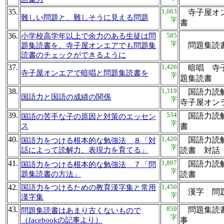
35.
1,063
寺子屋オン
難しい問題と、難しそうに見える問題
字
書
36.
585
小学校高学年以上で余力のある生徒は問
字
問題集
題集読書を。寺子屋オンエアでも問題集
読書のチェックができるように
37.
1,426
暗唱 寺子
寺子屋オンエアで暗唱と問題集読書を
字
題集読
38.
1,319
国語力読
国語力と国語の成績の関係
字
寺子屋オ
39.
534
国語力読解
国語の苦手な子の原因と対策のエッセン
字
ス
書
40.
1,420
国語力読解
国語力をつける根本的な勉強法 ８「対
字
話によって読解力、表現力を育てる」
読書 
41.
1,897
国語力読解
国語力をつける根本的な勉強法 ７「問
字
題集読書の方法」
読書
42.
1,450
国語力をつけるための教育漢字集と常用
漢字 問
字
漢字集
43.
859
問題集読書 
問題集読書はあまり古くないもので
字
（facebookの記事より）
事