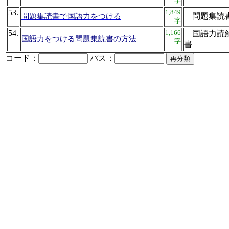
字
53.
1,849
問題集
問題集読書で国語力をつける
字
54.
1,166
国語力読解
国語力をつける問題集読書の方法
字
書
コード：
パス：