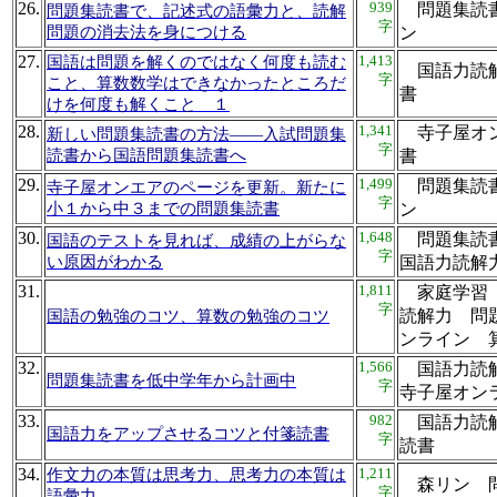
26.
939
問題集読書
問題集読書で、記述式の語彙力と、読解
字
問題の消去法を身につける
ン
27.
1,413
国語は問題を解くのではなく何度も読む
国語力読解
字
こと、算数数学はできなかったところだ
書
けを何度も解くこと １
28.
1,341
寺子屋オン
新しい問題集読書の方法――入試問題集
字
読書から国語問題集読書へ
書
29.
1,499
問題集読書
寺子屋オンエアのページを更新。新たに
字
小１から中３までの問題集読書
ン
30.
1,648
問題集読
国語のテストを見れば、成績の上がらな
字
い原因がわかる
国語力読
31.
1,811
家庭学習 
字
読解力 問
国語の勉強のコツ、算数の勉強のコツ
ンライン
32.
1,566
国語力読
問題集読書を低中学年から計画中
字
寺子屋オ
33.
982
国語力読解
国語力をアップさせるコツと付箋読書
字
読書
34.
1,211
作文力の本質は思考力、思考力の本質は
森リン 
字
語彙力