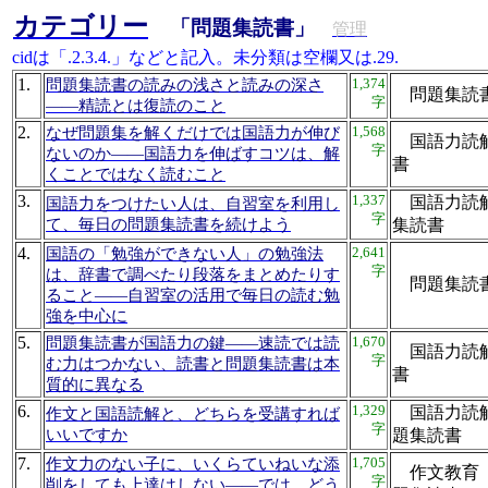
カテゴリー
「問題集読書」
管理
cidは「.2.3.4.」などと記入。未分類は空欄又は.29.
1.
1,374
問題集読書の読みの浅さと読みの深さ
問題集
字
――精読とは復読のこと
2.
1,568
なぜ問題集を解くだけでは国語力が伸び
国語力読解
字
ないのか――国語力を伸ばすコツは、解
書
くことではなく読むこと
3.
1,337
国語力読解
国語力をつけたい人は、自習室を利用し
字
て、毎日の問題集読書を続けよう
集読書
4.
2,641
国語の「勉強ができない人」の勉強法
字
は、辞書で調べたり段落をまとめたりす
問題集読
ること――自習室の活用で毎日の読む勉
強を中心に
5.
1,670
問題集読書が国語力の鍵――速読では読
国語力読解
字
む力はつかない、読書と問題集読書は本
書
質的に異なる
6.
1,329
国語力読解
作文と国語読解と、どちらを受講すれば
字
いいですか
題集読
7.
1,705
作文力のない子に、いくらていねいな添
作文教育 
字
削をしても上達はしない――では、どう