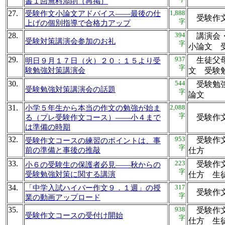
書１回無料添削（再掲）
27.
1,888
受験作文小論文アドバイス――最後の仕
受験作
字
上げの個別指導で合格力アップ
28.
394
講演会・
受験対策講演会参加のお礼
字
小論文
29.
937
生徒父母
明日９月１７日（火）２０：１５より受
字
験勉強対策講演会
文 受
30.
544
受験勉強
受験勉強対策講演会の話題
字
論文
31.
2,088
小学５年生から本当の作文の勉強が始ま
字
受験作
る（プレ受験作文コース）――小４まで
は準備の時期
32.
953
受験作文
受験作文コースの練習のポイントは、事
字
前の準備と事後の推敲
仕方
33.
223
受験作文
小６の受験生の保護者必見――秋からの
字
受験勉強対策に関する講演
仕方 
34.
317
「中学入試ハイパー作文９．１週」の授
受験作
字
業の動画アップロード
35.
938
受験作文
受験作文コースの受付け開始
字
仕方 