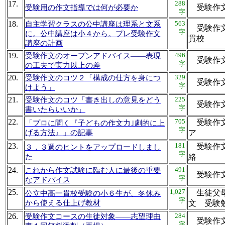
17.
288
受験作
受験用の作文指導では何が必要か
字
18.
563
自主学習クラスの公中講座は理系と文系
受験作文
字
に。公中講座は小４から。プレ受験作文
貫校
講座の計画
19.
496
受験作文のオープンアドバイス――表現
受験作
字
の工夫で実力以上の差
20.
329
受験作文のコツ２「構成の仕方を身につ
受験作
字
けよう」
21.
225
受験作文のコツ「書き出しの意見をどう
受験作
字
書いたらいいか」
22.
705
受験作文
「プロに聞く『子どもの作文力｣劇的に上
字
げる方法』」の記事
ア
23.
181
受験作文
３．３週のヒントをアップロードしまし
字
た
絡
24.
491
これから作文試験に臨む人に最後の重要
受験作
字
なアドバイス
25.
1,027
生徒父母
公立中高一貫校受験の小６生が、冬休み
字
から使える仕上げ教材
文 受
26.
284
受験作文コースの生徒対象――志望理由
受験作
字