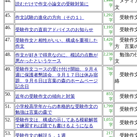
44.
1,444
メディア
読むだけで作文小論文の受験対策に
字
文
45.
1,292
受験作
作文試験の進化の方向（その１）
字
46.
1,195
受験作
受験作文の直前アドバイスのお知らせ
字
47.
1,426
受験作文
受験作文と相性がいい、構成を重視した
字
作文
方 言
48.
2,236
勉強の仕
作文が好きで得意なのに、模試の点数が
字
悪かったというケース
文
49.
766
受験作文コースの受け付け開始、９月４
字
受験作文
週に保護者懇談会、９月１７日は休み宿
題、９月６日は言葉の森のホームページ
絡
記念日
50.
855
受験作
近年の受験作文の傾向と対策
字
51.
1,799
小学校高学年からの本格的な受験作文の
受験作
字
勉強は言葉の森で
52.
1,053
受験作文は、構成の示してある模範解答
受験作
字
で練習すれば誰でも書けるようになる
53.
217
受験作
受験作文の解説５．１週