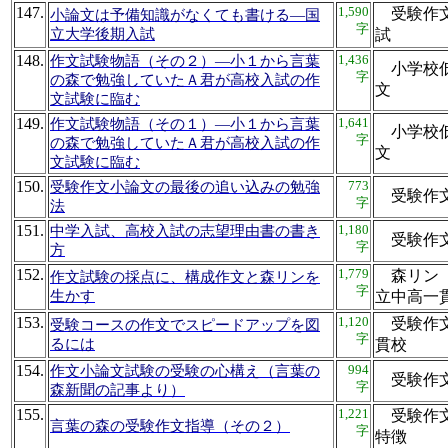
147.
1,590
受験作文
小論文は予備知識がなくても書ける―国
字
立大学後期入試
試
148.
1,436
作文試験物語（その２）―小１から言葉
小学校低
字
の森で勉強していたＡ君が高校入試の作
文
文試験に臨む
149.
1,641
作文試験物語（その１）―小１から言葉
小学校低
字
の森で勉強していたＡ君が高校入試の作
文
文試験に臨む
150.
773
受験作文小論文の最後の追い込みの勉強
受験作
字
法
151.
1,180
中学入試、高校入試の志望理由書の書き
受験作
字
方
152.
1,779
森リン 
作文試験の採点に、構成作文と森リンを
字
生かす
立中高
153.
1,120
受験作文
受験コースの作文でスピードアップを図
字
るには
貫校
154.
994
作文小論文試験の受験の心構え（言葉の
受験作
字
森新聞の記事より）
155.
1,221
受験作文
言葉の森の受験作文指導（その２）
字
特徴