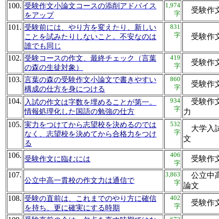
100.
1,974
受験作文小論文コースの添削アドバイス
受験作
字
をアップ
101.
831
受験前には、やり方を変えたり、新しい
字
受験作
ことを試みたりしないこと。不安なのは
誰でも同じ
102.
419
受験コースの作文、最終チェック（言葉
受験作
字
の森の生徒対象）
103.
860
言葉の森の受験作文小論文で書きやすい
受験作
字
構成の仕方を身につける
104.
934
受験作文
入試の作文は字数を埋めることが第一。
字
情報処理化した国語の勉強の仕方
力
105.
532
実力をつけてから志望校を決めるのでは
大学入試
字
なく、志望校を決めてから合格力をつけ
文
る
106.
406
受験作
受験作文に臨むには
字
107.
3,863
公立中高
公立中高一貫校の作文力は通信で
字
論文
108.
402
受験の直前は、これまでのやり方に確信
受験作
字
を持ち、更に確実にする時期