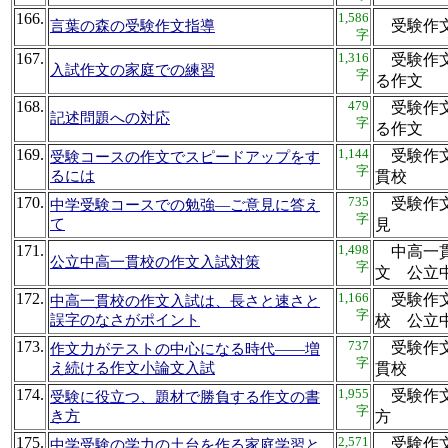
166.
1,586
受験作
言葉の森の受験作文指導
字
167.
1,316
受験作文
入試作文の家庭での練習
字
る作
168.
479
受験作文
記述問題への対応
字
る作
169.
1,144
受験作文
受験コースの作文でスピードアップをす
字
るには
貫校
170.
735
受験作文
中学受験コースでの勉強―ご意見に答え
字
て
見
171.
1,498
中高一貫
公立中高一貫校の作文入試対策
字
文 公
172.
1,166
受験作文
中高一貫校の作文入試は、長さと速さと
字
誤字のなさがポイント
校 公
173.
737
受験作文
作文力がテストの中心になる時代——増
字
え続ける作文小論文入試
貫校
174.
1,955
受験作文
受験に役立つ、題材で勝負する作文の書
字
き方
方
175.
2,571
受験作文
中学受験の学力の土台を作る家庭学習と