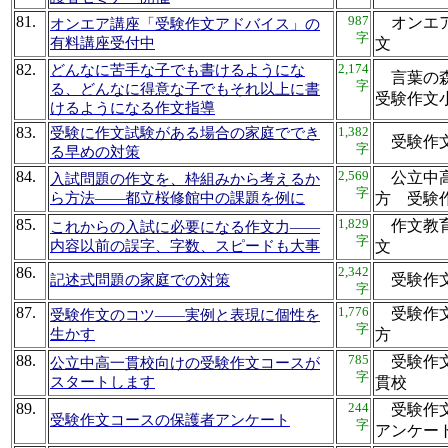
81.
987
オンエア
オンエア講座「受験作文アドバイス」の
字
有料講座受付中
文
82.
2,174
どんなに苦手な子でも書けるようにな
言葉の
字
る、どんなに得意な子でもそれ以上に書
受験作
けるようになる作文指導
83.
1,382
受験に作文試験がある場合の家庭ででき
受験作
字
る早めの対策
84.
2,569
公立中高
入試問題の作文を、枠組みから考えるか
字
ら方法――都立桜修館中の課題を例に
方 受
85.
1,829
作文教育
これからの入試に必要になる作文力――
字
内容以前の誤字、字数、スピードも大事
文
86.
2,342
受験作
記述式問題の家庭での対策
字
87.
1,776
受験作文
受験作文のコツ――実例と表現に個性を
字
生かす
方
88.
785
受験作文
公立中高一貫校向けの受験作文コースが
字
スタートします
貫校
89.
244
受験作
受験作文コースの保護者アンケート
字
アンケ