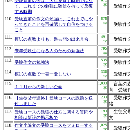
109.
672
受験直前の今は、欠点を直す時期ではな
字
受験作
く、これまでの勉強に確信を持って反復
する時期
110.
878
受験直前の作文の勉強は、これまでにや
字
受験作
ってきたことを再確認して自信をつける
こと
111.
491
受験作
模試の点数よりも、過去問の出来具合。
字
112.
795
受験作
来年受験生になる人のための勉強法
字
113.
535
受験作
受験作文の勉強法
字
114.
338
受験作
模試の点数で一喜一憂しない
字
115.
1,033
言葉の森
１１月からの新しい企画
字
育 受
116.
233
受験作文
【生徒父母連絡】受験コースの課題を送
字
付しました
絡
117.
193
生徒父母
受験コースの勉強の仕方に関する質問や
字
相談は新設の掲示板で
文
118.
1,025
作文小論文の受験コースをフォローする
受験作
字