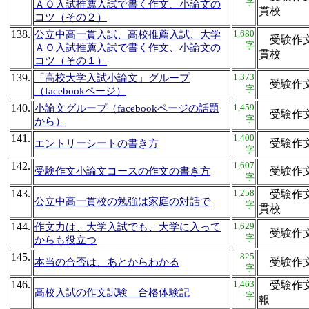
字
ＡＯ入試推薦入試で書く作文、小論文の
貫校
コツ（その２）
138.
1,680
公立中高一貫入試、高校推薦入試、大学
受験作文
字
ＡＯ入試推薦入試で書く作文、小論文の
貫校
コツ（その１）
139.
1,373
「高校大学入試小論文」グループ
受験作文
字
（facebookページ）
140.
1,459
小論文グループ（facebookページの話題
受験作文
字
から）
141.
1,400
受験作
エントリーシートの書き方
字
142.
1,607
受験作
受験作文小論文コースの作文の書き方
字
143.
1,258
受験作文
公立中高一貫校の勉強は家庭の対話で
字
貫校
144.
1,629
作文力は、大学入試でも、大学に入って
受験作
字
からも役立つ
145.
825
受験作
本当の合否は、あとからわかる
字
146.
1,463
受験作文
高校入試の作文試験 合格体験記
字
報