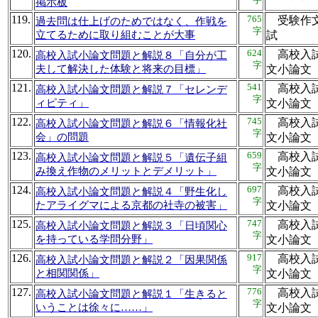
掲示板
119.
765
受験作文
過去問は仕上げのためではなく、作戦を
字
立てるために取り組むことが大事
試
120.
624
高校入試
高校入試小論文問題と解説８「自分が工
字
夫して解決した体験と将来の目標」
文小論
121.
541
高校入試
高校入試小論文問題と解説７「セレンデ
字
ィピティ」
文小論
122.
745
高校入試
高校入試小論文問題と解説６「情報化社
字
会」の問題
文小論
123.
659
高校入試
高校入試小論文問題と解説５「遺伝子組
字
み換え作物のメリットとデメリット」
文小論
124.
697
高校入試
高校入試小論文問題と解説４「野生化し
字
たアライグマによる京都の社寺の被害」
文小論
125.
747
高校入試
高校入試小論文問題と解説３「日頃関心
字
を持っている学問分野」
文小論
126.
917
高校入試
高校入試小論文問題と解説２「因果関係
字
と相関関係」
文小論
127.
776
高校入試
高校入試小論文問題と解説１「生きると
字
いうことは徐々に……」
文小論