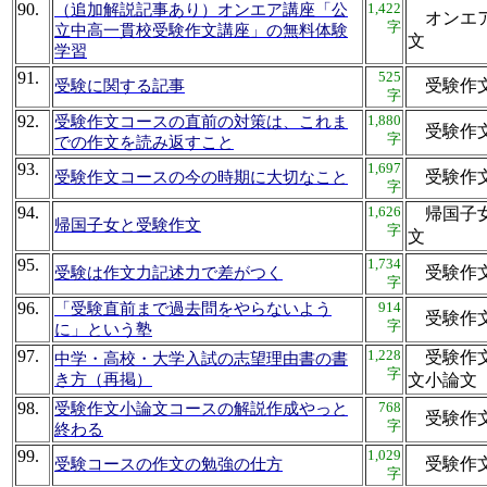
90.
1,422
（追加解説記事あり）オンエア講座「公
オンエア
字
立中高一貫校受験作文講座」の無料体験
文
学習
91.
525
受験作
受験に関する記事
字
92.
1,880
受験作文コースの直前の対策は、これま
受験作
字
での作文を読み返すこと
93.
1,697
受験作
受験作文コースの今の時期に大切なこと
字
94.
1,626
帰国子女
帰国子女と受験作文
字
文
95.
1,734
受験作
受験は作文力記述力で差がつく
字
96.
914
「受験直前まで過去問をやらないよう
受験作
字
に」という塾
97.
1,228
受験作文
中学・高校・大学入試の志望理由書の書
字
き方（再掲）
文小論
98.
768
受験作文小論文コースの解説作成やっと
受験作
字
終わる
99.
1,029
受験作
受験コースの作文の勉強の仕方
字