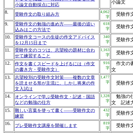
小論
小論文自動採点に対応
8.
4,062
受験作
受験作文の取り組み方
字
9.
618
受験作文の勉強の進め方――最後の追い
受験作
字
込みはこの方法で
10.
340
受験作文コースの生徒の作文アドバイス
受験作
字
を12月15日まで
11.
1,163
受験作文のコツは、志望校の題材に合わ
受験作
字
せて練習すること
12.
916
作文の書
作文を書くスピードを上げるには（作文
字
の書き方・受験作文）
文
13.
1,477
志望校別の受験作文対策――複数の文章
字
受験作
を読ませる形が主流に。しかし将来の作
文入試は
14.
1,328
勉強の仕
オンラインで学ぶ受験作文・記述・国語
字
などの勉強の仕方
文 記
15.
432
難しい言葉を使って書く――受験作文の
受験作
字
練習
16.
819
受験作
プレ受験作文講座を開催します
字