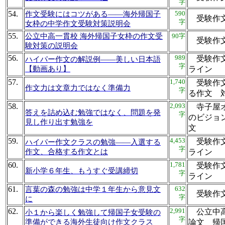
字
54.
590
作文受験にはコツがある――海外帰国子
受験作
字
女枠の中学作文受験対策説明会
55.
公立中高一貫校 海外帰国子女枠の作文受
90字
受験作
験対策の説明会
56.
989
受験作文
ハイパー作文の解説例――美しい日本語
字
【動画あり】
ライ
57.
1,740
受験作文
作文力は文章力ではなく準備力
字
る作文
58.
2,093
寺子屋オ
答えを詰め込む勉強ではなく、問題を発
字
のビジョ
見し作り出す勉強を
文
59.
4,453
受験作文
ハイパー作文クラスの勉強――入選する
字
作文、合格する作文とは
ライ
60.
1,781
受験作文
新小学６年生、もうすぐ受講締切
字
ライ
61.
632
言葉の森の勉強は中学１年生から意見文
受験作
字
に
62.
2,991
公立中高
小１から楽しく勉強して帰国子女受験の
字
準備ができる海外生徒向け作文クラス
論文 