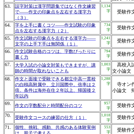
63.
1,134
誤字対策は漢字問題集ではなく作文練習
字
受験作
で――作文の印象点を左右する漢字力
（３）
64.
734
字を上手に書くコツ――作文試験の印象
受験作
字
点を左右する漢字力（２）
65.
1,241
作文試験の印象点を左右する漢字力――
受験作
字
文字の上手下手は無関係（１）
66.
794
作文試験合格のコツは、字数ぴったりに
受験作
字
書く力
67.
1,003
高校入試
大学入試の小論文対策もできますが、講
字
師の時間が取れないことも
文小論
68.
1,288
作文と面接で受験できる都立中高一貫校
字
寺オン作
の白鴎高附属中、立川国際中。倍率は２
倍。条件は海外在住２年以上、帰国後２
小論文
年以内
69.
957
受験作
作文の字数配分と時間配分のコツ
字
70.
1,018
受験作
受験作文コースの練習の仕方（１）
字
71.
553
個性、挑戦、感動、共感のある体験実例
受験作
字
は、親子で考える