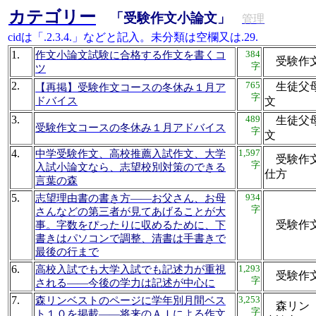
カテゴリー
「受験作文小論文」
管理
cidは「.2.3.4.」などと記入。未分類は空欄又は.29.
1.
384
作文小論文試験に合格する作文を書くコ
受験作
字
ツ
2.
765
生徒父母
【再掲】受験作文コースの冬休み１月ア
字
ドバイス
文
3.
489
生徒父母
受験作文コースの冬休み１月アドバイス
字
文
4.
1,597
中学受験作文、高校推薦入試作文、大学
受験作文
字
入試小論文なら、志望校別対策のできる
仕方
言葉の森
5.
934
志望理由書の書き方――お父さん、お母
字
さんなどの第三者が見てあげることが大
受験作
事。字数をぴったりに収めるために、下
書きはパソコンで調整、清書は手書きで
最後の行まで
6.
1,293
高校入試でも大学入試でも記述力が重視
受験作
字
される――今後の学力は記述が中心に
7.
3,253
森リンベストのページに学年別月間ベス
森リン 
字
ト１０を掲載――将来のＡＩによる作文