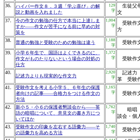
36.
129
生徒父母
ハイパー作文８．３週「学ぶ喜び」の解
字
説と動画を入れました
文
37.
1,004
今の作文の勉強の仕方で本当に上達しま
受験作文
字
すか――作文が苦手になる前に早めの対
方
策を
38.
1,188
受験作
普通の勉強と受験のための勉強は違う
字
39.
1,372
小学６年生で、国語はよくできるのに、
字
受験作
作文がものたりないという場合の対処の
仕方
40.
2,920
記述力 
記述力よりも現実的な作文力
字
革 受
41.
1,165
受験作文を考える小学５、６年生の保護
字
受験作
者向けの記事――合格力をつける作文の
方法
42.
1,762
新小５・小６の保護者懇談会から――英
暗唱 
字
語の暗唱について、意見文の書き方につ
談会・
いてほか
43.
1,740
受験作文の印象を左右する語彙力――そ
受験作
字
の語彙力を高める方法