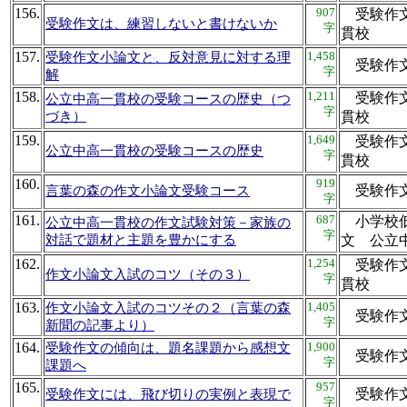
156.
907
受験作文
受験作文は、練習しないと書けないか
字
貫校
157.
1,458
受験作文小論文と、反対意見に対する理
受験作
字
解
158.
1,211
受験作文
公立中高一貫校の受験コースの歴史（つ
字
づき）
貫校
159.
1,649
受験作文
公立中高一貫校の受験コースの歴史
字
貫校
160.
919
受験作
言葉の森の作文小論文受験コース
字
161.
687
小学校低
公立中高一貫校の作文試験対策－家族の
字
対話で題材と主題を豊かにする
文 公
162.
1,254
受験作文
作文小論文入試のコツ（その３）
字
貫校
163.
1,405
作文小論文入試のコツその２（言葉の森
受験作
字
新聞の記事より）
164.
1,900
受験作文の傾向は、題名課題から感想文
受験作
字
課題へ
165.
957
受験作
受験作文には、飛び切りの実例と表現で
字