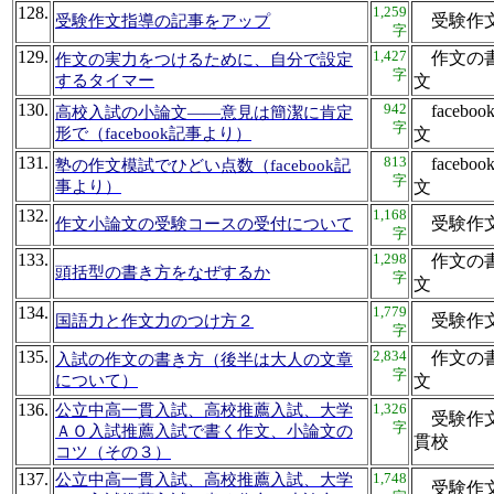
128.
1,259
受験作
受験作文指導の記事をアップ
字
129.
1,427
作文の書
作文の実力をつけるために、自分で設定
字
するタイマー
文
130.
942
faceb
高校入試の小論文――意見は簡潔に肯定
字
形で（facebook記事より）
文
131.
813
faceb
塾の作文模試でひどい点数（facebook記
字
事より）
文
132.
1,168
受験作
作文小論文の受験コースの受付について
字
133.
1,298
作文の書
頭括型の書き方をなぜするか
字
文
134.
1,779
受験作
国語力と作文力のつけ方２
字
135.
2,834
作文の書
入試の作文の書き方（後半は大人の文章
字
について）
文
136.
1,326
公立中高一貫入試、高校推薦入試、大学
受験作文
字
ＡＯ入試推薦入試で書く作文、小論文の
貫校
コツ（その３）
137.
1,748
公立中高一貫入試、高校推薦入試、大学
受験作文