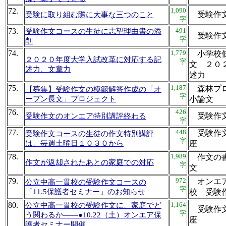
72.
1,090
受験作
受験に取り組む際に大事な三つのこと
字
73.
491
受験作文コースの生徒に志望理由書の添
受験作
字
削
74.
1,779
小学校低
２０２０年度大学入試改革に対応する記
字
文 ２０
述力、文章力
述力
75.
1,187
森林プロ
【募集】受験作文の模範解答作成の「オ
字
ープン長文」プロジェクト
小論
76.
426
受験作
受験作文のオンエア特別講評終わる
字
77.
448
受験作文
受験作文コースの生徒の作文特別講評
字
は、毎週土曜日１０３０から
座
78.
1,989
作文の書
作文が返却されたあとの家庭での対応
字
文
79.
972
オンエア
公立中高一貫校の受験作文コースの
字
「11.5保護者セミナー」のお知らせ
校 受
80.
1,164
公立中高一貫校の受験作文に、家庭でど
受験作文
字
う関わるか――●10.22（土）オンエア保
座
護者セミナー開催