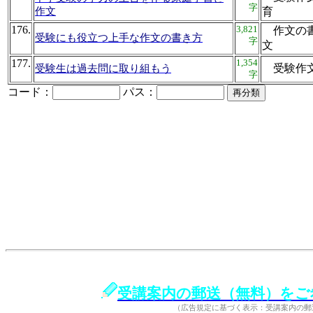
字
作文
育
176.
3,821
作文の書
受験にも役立つ上手な作文の書き方
字
文
177.
1,354
受験作
受験生は過去問に取り組もう
字
コード：
パス：
受講案内の郵送（無料）をご
（広告規定に基づく表示：受講案内の郵