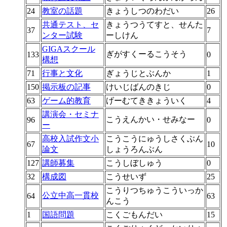
24
教室の話題
きょうしつのわだい
26
共通テスト、セ
きょうつうてすと、せんた
37
7
ンター試験
ーしけん
GIGAスクール
ぎがすくーるこうそう
133
0
構想
71
行事と文化
ぎょうじとぶんか
1
150
掲示板の記事
けいじばんのきじ
0
63
ゲーム的教育
げーむてききょういく
4
講演会・セミナ
こうえんかい・せみなー
96
0
ー
高校入試作文小
こうこうにゅうしさくぶん
67
10
論文
しょうろんぶん
127
講師募集
こうしぼしゅう
0
32
構成図
こうせいず
25
こうりつちゅうこういっか
公立中高一貫校
64
63
んこう
1
国語問題
こくごもんだい
15