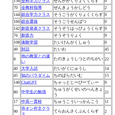
156
全科学力クラス
ぜんかがくりょくくらす
0
70
全教科指導
ぜんきょうかしどう
2
144
総合学力クラス
そうごうがくりょくくらす
0
160
総合選抜
そうごうせんばつ
0
142
創造発表クラス
そうぞうはっぴょうくらす
0
76
創造力
そうぞうりょく
9
108
体験学習
たいけんがくしゅう
0
49
対話
たいわ
45
他の教室との違
たのきょうしつとのちがい
8
22
い
40
大学入試
だいがくにゅうし
14
45
知のパラダイム
ちのぱらだいむ
15
146
ChatGPT
ちゃっとじーぴーてぃー
0
ちゅうがくせいのべんきょ
中学生の勉强
80
21
う
17
中高一貫校
ちゅうこういっかんこう
11
寺オン作文クラ
てらおんさくぶんくらす
90
2
ス