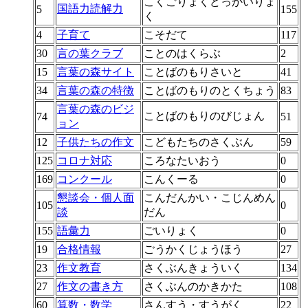
こくごりょくどっかいりょ
国語力読解力
5
155
く
4
子育て
こそだて
117
30
言の葉クラブ
ことのはくらぶ
2
15
言葉の森サイト
ことばのもりさいと
41
34
言葉の森の特徴
ことばのもりのとくちょう
83
言葉の森のビジ
ことばのもりのびじょん
74
51
ョン
12
子供たちの作文
こどもたちのさくぶん
59
125
コロナ対応
ころなたいおう
0
169
コンクール
こんくーる
0
懇談会・個人面
こんだんかい・こじんめん
105
0
談
だん
155
語彙力
ごいりょく
0
19
合格情報
ごうかくじょうほう
27
23
作文教育
さくぶんきょういく
134
27
作文の書き方
さくぶんのかきかた
108
60
算数・数学
さんすう・すうがく
22