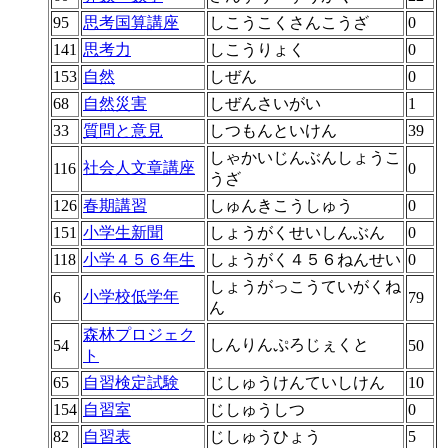
95
思考国算講座
しこうこくさんこうざ
0
141
思考力
しこうりょく
0
153
自然
しぜん
0
68
自然災害
しぜんさいがい
1
33
質問と意見
しつもんといけん
39
しゃかいじんぶんしょうこ
社会人文章講座
116
0
うざ
126
春期講習
しゅんきこうしゅう
0
151
小学生新聞
しょうがくせいしんぶん
0
118
小学４５６年生
しょうがく４５６ねんせい
0
しょうがっこうていがくね
小学校低学年
6
79
ん
森林プロジェク
しんりんぷろじぇくと
54
50
ト
65
自習検定試験
じしゅうけんていしけん
10
154
自習室
じしゅうしつ
0
82
自習表
じしゅうひょう
5