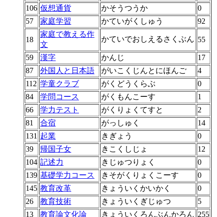
106
仮想通貨
かそうつうか
0
57
家庭学習
かていがくしゅう
92
家庭で教える作
かていでおしえるさくぶん
18
55
文
59
漢字
かんじ
17
87
外国人と日本語
がいこくじんとにほんご
4
112
学童クラブ
がくどうくらぶ
0
84
学問コース
がくもんこーす
1
66
学力テスト
がくりょくてすと
2
81
合宿
がっしゅく
14
131
起業
きぎょう
0
39
帰国子女
きこくしじょ
12
104
記述力
きじゅつりょく
0
139
基礎学力コース
きそがくりょくこーす
0
145
教育改革
きょういくかいかく
0
26
教育技術
きょういくぎじゅつ
5
13
教育論文化論
きょういくろんぶんかろん
255