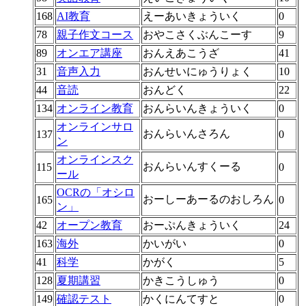
168
AI教育
えーあいきょういく
0
78
親子作文コース
おやこさくぶんこーす
9
89
オンエア講座
おんえあこうざ
41
31
音声入力
おんせいにゅうりょく
10
44
音読
おんどく
22
134
オンライン教育
おんらいんきょういく
0
オンラインサロ
おんらいんさろん
137
0
ン
オンラインスク
おんらいんすくーる
115
0
ール
OCRの「オシロ
おーしーあーるのおしろん
165
0
ン」
42
オープン教育
おーぷんきょういく
24
163
海外
かいがい
0
41
科学
かがく
5
128
夏期講習
かきこうしゅう
0
149
確認テスト
かくにんてすと
0