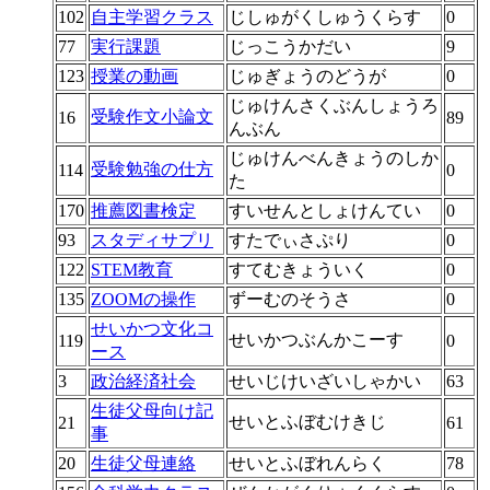
102
自主学習クラス
じしゅがくしゅうくらす
0
77
実行課題
じっこうかだい
9
123
授業の動画
じゅぎょうのどうが
0
じゅけんさくぶんしょうろ
受験作文小論文
16
89
んぶん
じゅけんべんきょうのしか
受験勉強の仕方
114
0
た
170
推薦図書検定
すいせんとしょけんてい
0
93
スタディサプリ
すたでぃさぷり
0
122
STEM教育
すてむきょういく
0
135
ZOOMの操作
ずーむのそうさ
0
せいかつ文化コ
せいかつぶんかこーす
119
0
ース
3
政治経済社会
せいじけいざいしゃかい
63
生徒父母向け記
せいとふぼむけきじ
21
61
事
20
生徒父母連絡
せいとふぼれんらく
78