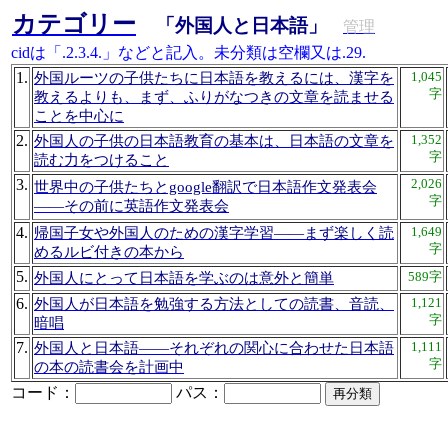
カテゴリー
「外国人と日本語」
管理
cidは「.2.3.4.」などと記入。未分類は空欄又は.29.
1.
1,045
外国ルーツの子供たちに日本語を教えるには、漢字を
字
教えるよりも、まず、ふりがなつきの文章を読ませる
ことを中心に
2.
1,352
外国人の子供の日本語教育の基本は、日本語の文章を
字
読む力をつけること
3.
2,026
世界中の子供たちとgoogle翻訳で日本語作文発表会
字
――その前に英語作文発表会
4.
1,649
帰国子女や外国人のための漢字学習――まず楽しく読
字
めるルビ付きの本から
5.
589字
外国人にとって日本語を学ぶのは意外と簡単
6.
1,121
外国人が日本語を勉強する方法としての読書、音読、
字
暗唱
7.
1,111
外国人と日本語――それぞれの関心に合わせた日本語
字
の本の読書会を計画中
コード：
パス：