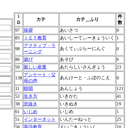
Ｉ
件
カテ
カテ＿ふり
Ｄ
数
97
挨拶
あいさつ
0
85
ＩＣＴ教育
あいしーてぃーきょういく
1
アクティブ・ラ
あくてぃぶらーにんぐ
98
0
ーニング
86
遊び
あそび
6
50
新しい産業
あたらしいさんぎょう
23
アンケート・父
あんけーと・ふぼのこえ
138
0
母の声
11
暗唱
あんしょう
121
52
生き方
いきかた
41
38
息抜き
いきぬき
19
61
いじめ
いじめ
1
51
インターネット
いんたーねっと
25
58
英語教育
えいごきょういく
10