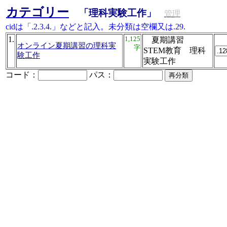
カテゴリー
「理科実験工作」
管理
cidは「.2.3.4.」などと記入。未分類は空欄又は.29.
1.
1,125
夏期講習
オンライン夏期講習の理科実
字
STEM教育 理科
験工作
実験工作
コード：
パス：