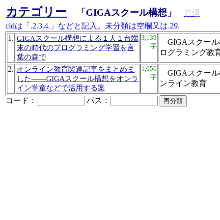
カテゴリー
「GIGAスクール構想」
管理
cidは「.2.3.4.」などと記入。未分類は空欄又は.29.
1.
3,139
GIGAスクール構想による１人１台端
GIGAスクー
字
末の時代のプログラミング学習を言
ログラミング
葉の森で
2.
1,056
オンライン教育関連記事をまとめま
GIGAスクー
字
した――GIGAスクール構想をオンラ
ンライン教
イン学童などで活用する案
コード：
パス：