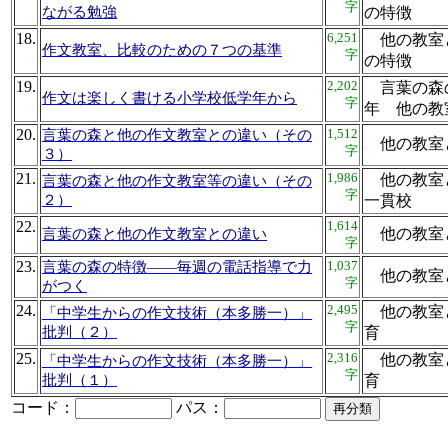
字
ながる勉強
の特徴
18.
6,251
他の教室
作文教室、比較のための７つの基準
字
の特徴
19.
2,202
言葉の森
作文は楽しく書ける小学校低学年から
字
年 他の
20.
1,512
言葉の森と他の作文教室との違い（その
他の教
字
３）
21.
1,986
他の教室
言葉の森と他の作文教室等の違い（その
字
２）
一貫校
22.
1,614
他の教
言葉の森と他の作文教室との違い
字
23.
1,037
言葉の森の特徴——毎週の電話指導で力
他の教
字
がつく
24.
2,495
他の教室
「中学生からの作文技術（本多勝一）」
字
批判（２）
育
25.
2,316
他の教室
「中学生からの作文技術（本多勝一）」
字
批判（１）
育
コード：
パス：