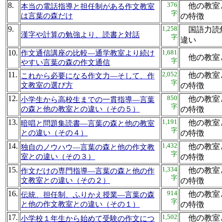
8.
376
他の教室
本当の電話指導と担任制がある作文教室
字
は言葉の森だけ
の特徴
9.
1,258
国語力読
漢字や計算の勉強より、読書と対話
字
違い
10.
1,681
作文通信講座の比較―通学教室より続け
他の教
字
やすい言葉の森の作文通信
11.
2,052
他の教室
これから必要になる作文力―そして、作
字
文教室の選び方
の特徴
12.
850
他の教室
小学生から高校生までの一貫指導―言葉
字
の森と他の教室との違い（その５）
の特徴
13.
1,191
他の教室
暗唱と問題集読書―言葉の森と他の教室
字
との違い（その４）
の特徴
14.
1,432
他の教室
独自のノウハウ―言葉の森と他の作文教
字
室との違い（その３）
の特徴
15.
1,334
他の教室
作文だけの専門指導―言葉の森と他の作
字
文教室との違い（その２）
の特徴
16.
914
他の教室
伝統、担任制、ふりかえ授業―言葉の森
字
と他の作文教室との違い（その１）
の特徴
17.
1,502
他の教室
小学校１年生から始めて受験の作文につ