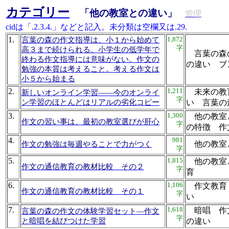
カテゴリー
「他の教室との違い」
管理
cidは「.2.3.4.」などと記入。未分類は空欄又は.29.
1.
1,872
言葉の森の作文指導は、小１から始めて
字
高３まで続けられる。小学生の低学年で
言葉の森
終わる作文指導には意味がない。作文の
の違い 
勉強の本質は考えること。考える作文は
小５から始まる
2.
1,211
未来の教
新しいオンライン学習――今のオンライ
字
ン学習のほとんどはリアルの劣化コピー
い 言葉
3.
1,300
他の教室
作文の習い事は、最初の教室選びが肝心
字
の特徴 
4.
981
他の教
作文の勉強は毎週やることで力がつく
字
5.
1,815
他の教室
作文の通信教育の教材比較 その２
字
育
6.
1,106
作文教育
作文の通信教育の教材比較 その１
字
い
7.
1,618
暗唱 作
言葉の森の作文の体験学習セット―作文
字
と暗唱を結びつけた学習
の違い