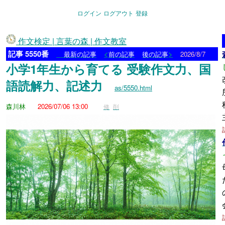
ログイン
ログアウト
登録
作文検定 | 言葉の森 | 作文教室
記事 5550番
<
>
最新の記事
前の記事
後の記事
2026/8/7
小学1年生から育てる 受験作文力、国
語読解力、記述力
as/5550.html
森川林
2026/07/06 13:00
修
削