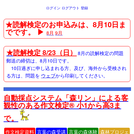
ログイン
ログアウト
登録
★読解検定のお申込みは、8月10日ま
でです。 ▶
8月
9月
★
読解検定 8/23（日）
8月の読解検定の問題
郵送の締切は、8月10日です。
10日過ぎに申し込まれる方、及び、海外から受検され
る方は、問題を
ウェブ
から印刷してください。
自動採点システム「森リン」による客
観性のある作文検定® 小1から高3ま
で。
作文検定資料
言葉の森受講
言葉の森体験
森林プロジェ