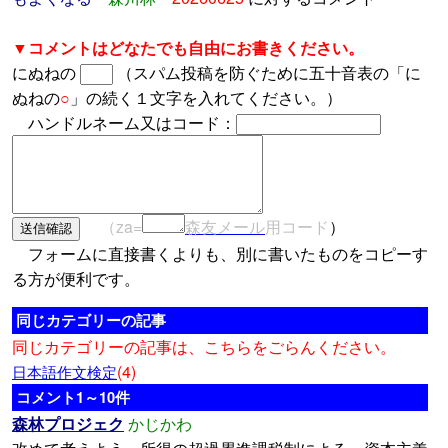
▼コメントはどなたでも自由にお書きください。
にぬねの
（スパム投稿を防ぐために五十音表の「に
ぬねの
○
」の続く１文字を入れてください。）
ハンドルネーム又はコード：
（za=
森友メール
用コード
）
フォームに直接書くよりも、別に書いたものをコピーす
る方が便利です。
同じカテゴリーの記事
同じカテゴリーの記事は、こちらをごらんください。
(4)
日本語作文検定
コメント1～10件
森林プロジェク
かじかわ