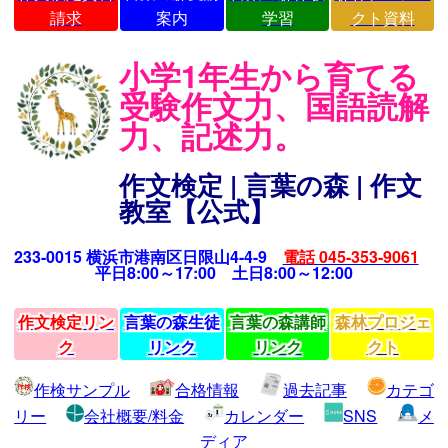
請求
案内
学習
クト資料
小学1年生から育てる
受験作文力、国語読解
力、記述力。
作文検定 | 言葉の森 | 作文
教室【公式】
233-0015 横浜市港南区日限山4-4-9
電話 045-353-9061
平日8:00～17:00 土日8:00～12:00
作文検定リン
言葉の森生徒
言葉の森講師
森林プロジェ
ク
リンク
リンク
クト
作検サンプル
合格情報
過去記事
カテゴ
リー
会社概要/料金
カレンダー
SNS
メ
ディア