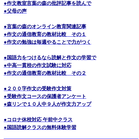
●作文教室言葉の森の批評記事を読んで
●父母の声
●言葉の森のオンライン教育関連記事
●作文の通信教育の教材比較 その１
●作文の勉強は毎週やることで力がつく
●国語力をつけるなら読解と作文の学習で
●中高一貫校の作文試験に対応
●作文の通信教育の教材比較 その２
●２００字作文の受験作文対策
●受験作文コースの保護者アンケート
●森リンで１０人中９人が作文力アップ
●コロナ休校対応 午前中クラス
●国語読解クラスの無料体験学習