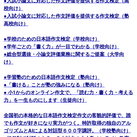
●入試小論文に対応した作文評価を提供する作文検定（高
校向け）
●入試小論文に対応した作文評価を提供する作文検定（塾
高校向け）
●学校のための日本語作文検定（学校向け）
●学年ごとの「書く力」が一目でわかる（学校向け）
●総合型選抜・小論文評価業務に関するご提案（大学向
け）
●学習塾のための日本語作文検定（塾向け）
●「書ける」ことが塾の強みになる（塾向け）
● 小1からのオンライン作文で、「読む力・書く力・考える
力」を一生ものにします（生徒向け）
全国初の本格的な日本語作文検定作文の客観的評価で、誰
でも作文が好きになり実力がつく。特許取得の独自のアル
ゴリズムとAIによる対話型６００字講評。（学校塾向け）