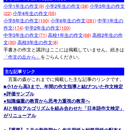
小学1年生の作文
(9)
小学2年生の作文
(38)
小学3年生の作文
(22)
小学4年生の作文
(55)
小学5年生の作文
(100)
小学6年生の作文
(281)
中学1年生の
作文
(174)
中学2年生の作文
(100)
中学3年生の作文
(71)
高校1年生の作文
(68)
高校2年生の作
文
(30)
高校3年生の作文
(8)
手書きの作文と講評はここには掲載していません。続きは
「作文の丘から」
をごらんください。
主な記事リンク
言葉の森がこれまでに掲載した主な記事のリンクです。
■小1から高3まで、年間の作文指導と結びついた作文検定
●評価サンプル
●知識偏重の教育から思考力重視の教育へ
AIと独自アルゴリズムを組み合わせた「日本語作文検定」
がリニューアル
●【重要】７月の新学期から作文用紙と封筒用紙の配布を