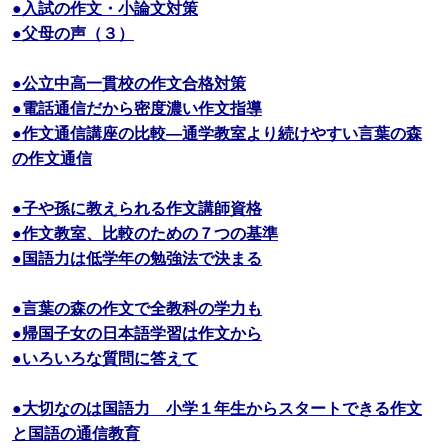
●入試の作文・小論文対策
●父母の声（３）
●公立中高一貫校の作文合格対策
●電話通信だから密度濃い作文指導
●作文通信講座の比較―通学教室より続けやすい言葉の森
の作文通信
●子や孫に教えられる作文講師資格
●作文教室、比較のための７つの基準
●国語力は低学年の勉強法で決まる
●言葉の森の作文で全教科の学力も
●帰国子女の日本語学習は作文から
●いろいろな質問に答えて
●大切なのは国語力 小学１年生からスタートできる作文
と国語の通信教育