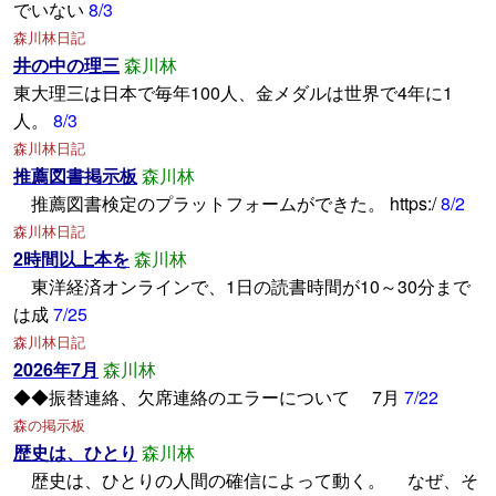
でいない
8/3
森川林日記
井の中の理三
森川林
東大理三は日本で毎年100人、金メダルは世界で4年に1
人。
8/3
森川林日記
推薦図書掲示板
森川林
推薦図書検定のプラットフォームができた。 https:/
8/2
森川林日記
2時間以上本を
森川林
東洋経済オンラインで、1日の読書時間が10～30分まで
は成
7/25
森川林日記
2026年7月
森川林
◆◆振替連絡、欠席連絡のエラーについて 7月
7/22
森の掲示板
歴史は、ひとり
森川林
歴史は、ひとりの人間の確信によって動く。 なぜ、そ