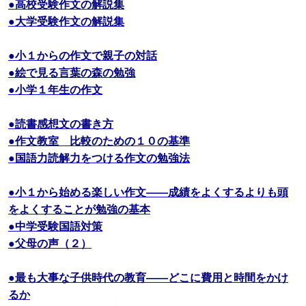
●高校受験作文の解説集
●大学受験作文の解説集
●小１からの作文で親子の対話
●絵で見る言葉の森の勉強
●小学１年生の作文
●読書感想文の書き方
●作文教室 比較のための１０の基準
●国語力読解力をつける作文の勉強法
●小１から始める楽しい作文――成績をよくするよりも頭
をよくすることが勉強の基本
●中学受験国語対策
●父母の声（２）
●最も大事な子供時代の教育――どこに費用と時間をかけ
るか