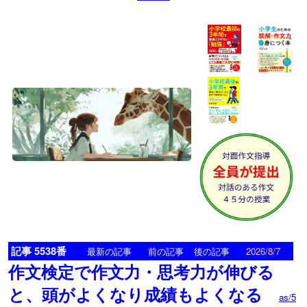
記事 5538番
<
>
最新の記事
前の記事
後の記事
2026/8/7
作文検定で作文力・思考力が伸びる
と、頭がよくなり成績もよくなる
as/5