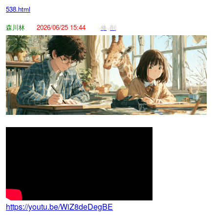
538.html
森川林
2026/06/25 15:44
修
削
https://youtu.be/WiZ8deDegBE