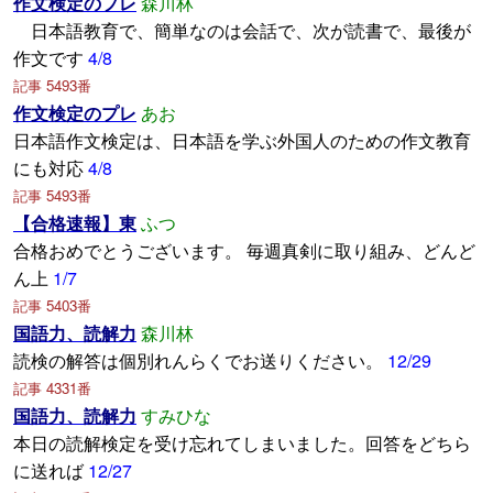
作文検定のプレ
森川林
日本語教育で、簡単なのは会話で、次が読書で、最後が
作文です
4/8
記事 5493番
作文検定のプレ
あお
日本語作文検定は、日本語を学ぶ外国人のための作文教育
にも対応
4/8
記事 5493番
【合格速報】東
ふつ
合格おめでとうございます。 毎週真剣に取り組み、どんど
ん上
1/7
記事 5403番
国語力、読解力
森川林
読検の解答は個別れんらくでお送りください。
12/29
記事 4331番
国語力、読解力
すみひな
本日の読解検定を受け忘れてしまいました。回答をどちら
に送れば
12/27