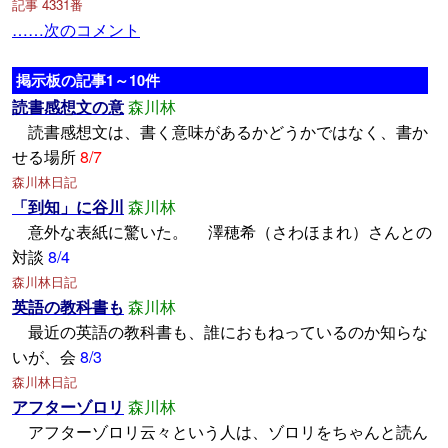
記事 4331番
……次のコメント
掲示板の記事1～10件
読書感想文の意
森川林
読書感想文は、書く意味があるかどうかではなく、書か
せる場所
8/7
森川林日記
「到知」に谷川
森川林
意外な表紙に驚いた。 澤穂希（さわほまれ）さんとの
対談
8/4
森川林日記
英語の教科書も
森川林
最近の英語の教科書も、誰におもねっているのか知らな
いが、会
8/3
森川林日記
アフターゾロリ
森川林
アフターゾロリ云々という人は、ゾロリをちゃんと読ん