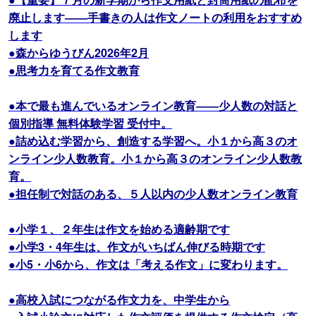
廃止します――手書きの人は作文ノートの利用をおすすめ
します
●森からゆうびん2026年2月
●思考力を育てる作文教育
●本で最も進んでいるオンライン教育――少人数の対話と
個別指導 無料体験学習 受付中。
●詰め込む学習から、創造する学習へ。小１から高３のオ
ンライン少人数教育。小１から高３のオンライン少人数教
育。
●担任制で対話のある、５人以内の少人数オンライン教育
●小学１、２年生は作文を始める適齢期です
●小学3・4年生は、作文がいちばん伸びる時期です
●小5・小6から、作文は「考える作文」に変わります。
●高校入試につながる作文力を、中学生から