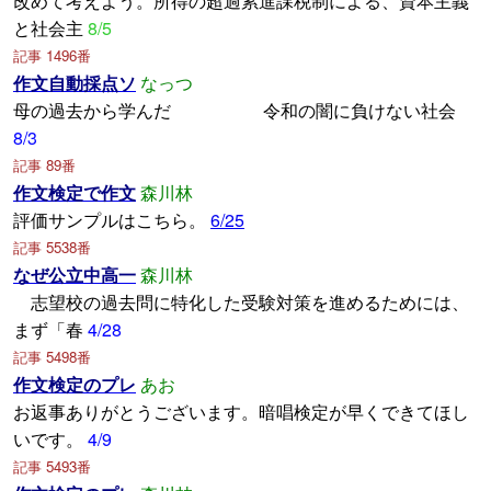
改めて考えよう。所得の超過累進課税制による、資本主義
と社会主
8/5
記事 1496番
作文自動採点ソ
なっつ
母の過去から学んだ 令和の闇に負けない社会
8/3
記事 89番
作文検定で作文
森川林
評価サンプルはこちら。
6/25
記事 5538番
なぜ公立中高一
森川林
志望校の過去問に特化した受験対策を進めるためには、
まず「春
4/28
記事 5498番
作文検定のプレ
あお
お返事ありがとうございます。暗唱検定が早くできてほし
いです。
4/9
記事 5493番