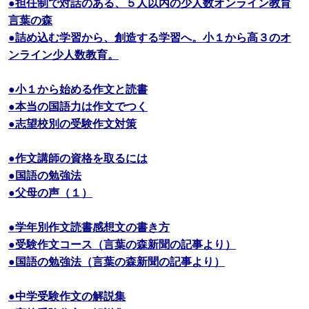
●担任制で対話のある、５人以内の少人数オンライン教育
言葉の森
●詰め込む学習から、創造する学習へ。小１から高３のオ
ンライン少人数教育。
●小１から始める作文と読書
●本当の国語力は作文でつく
●志望校別の受験作文対策
●作文講師の資格を取るには
●国語の勉強法
●父母の声（１）
●学年別作文読書感想文の書き方
●受験作文コース（言葉の森新聞の記事より）
●国語の勉強法（言葉の森新聞の記事より）
●中学受験作文の解説集