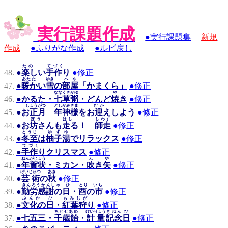
実行課題作成
●
実行課題集
新規
作成
●
ふりがな作成
●
ルビ戻し
たの
てづく
48.
●
楽しい
手作り
●
修正
あたた
ゆき
へや
47.
●
暖かい
雪
の
部屋
「かまくら」
●
修正
ななくさがゆ
や
46.
●
かるた・
七草粥
・どんど
焼き
●
修正
しょうがつ
とし
がみさま
むか
45.
●
お正月
年
神様
を
お迎え
しよう
●
修正
ぼう
はし
しわす
44.
●
お
坊さん
も
走る
！
師走
●
修正
とうじ
ゆず
ゆ
43.
●
冬至
は
柚子
湯
でリラックス
●
修正
てづく
42.
●
手作り
クリスマス
●
修正
ねんがじょう
ふ や
41.
●
年賀状
・ミカン・
吹き矢
●
修正
げいじゅつ
あき
40.
●
芸術
の
秋
●
修正
きんろうかんしゃ ひ
とり いち
39.
●
勤労感謝の日
・
酉の市
●
修正
ぶんか ひ
もみじが
38.
●
文化の日
・
紅葉狩り
●
修正
ちとせあめ
けいりょう
きねん
び
37.
●
七五三・
千歳飴
・
計量
記念
日
●
修正