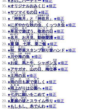
36.
●
きのこパーティー
●
修正
35.
●
オリジナルおみくじ
●
修正
ひ
34.
●
サツマイモの
日
●
修正
かんなづき
かみあり
つき
33.
●
「
神無月
」と「
神在
月
」
●
修正
あき
むし
むし
32.
●
にぎやかな
秋
の
虫
、くっつき
虫
●
修正
くさばな
あそ
けいろう ひ
31.
●
草花
で
遊ぼ
う、
敬老の日
●
修正
めいげつ
つきみ
どうぶつ
あいご
30.
●
名月
、お
月見
、
動物
愛護
●
修正
ちょうよう
ななくさ
くり
はん
29.
●
重陽
、
七草
、
栗
ご飯
●
修正
あき
やさい
わ ばし
28.
●
秋
、
野菜
スタンプ
割り箸
ハンド
●
修正
かわ
うみ
さかな
27.
●
川
や
海
の
魚
●
修正
ぼん
うま
うし
だま
26.
●
お盆
、
馬
と
牛
、シャボン
玉
●
修正
やま
ひ
うめ
しごと
25.
●
アサガオ、
山
の
日
、
梅
仕事
●
修正
どよう
うし
24.
●
土用
の
丑
●
修正
あめ
ひ
いえ
たの
23.
●
雨
の
日
も
家
で
楽しく
●
修正
あめあ
こうえん
22.
●
雨上がり
は
公園
へ
●
修正
たなばた
ねが
21.
●
七夕
に
願い
をこめて
●
修正
なごし
はらえ
づく
20.
●
夏越
の
祓
とスライム
作
り
●
修正
19.
●
もしもし、糸でんわ
●
修正