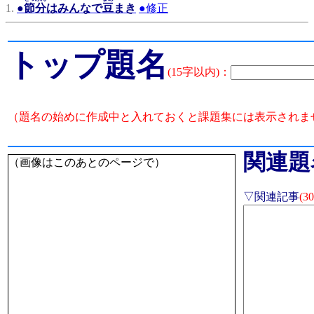
1.
●
節分
はみんなで
豆
まき
●
修正
トップ題名
(15字以内)：
（題名の始めに作成中と入れておくと課題集には表示されま
関連題
（画像はこのあとのページで）
▽関連記事
(