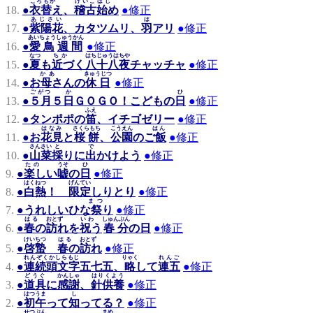
ころもが
けいこ
はじ
18.
●
衣替え
、
稽古
始め
●
修正
あじさい
は
17.
●
紫陽花
、カタツムリ、
羽
アリ
●
修正
あいちょう
しゅうかん
16.
●
愛鳥
週間
●
修正
なつ
ちか
はちじゅうはちや
15.
●
夏
も
近づく
八十八夜
チャッチャ
●
修正
かあ
きゅうじつ
14.
●
お母さん
の
休日
●
修正
ごがつ
か
ひ
13.
●
５月
５
日
ＧＯＧＯ！
こどもの日
●
修正
ふえ
12.
●
タンポポの
笛
、イチゴゼリー
●
修正
はなみ
さくらもち
こうえん
はん
11.
●
お
花見
と
桜餅
、
公園
の
ご飯
●
修正
さんさい
と
で
10.
●
山菜
採り
に
出かけよ
う
●
修正
たの
うそ
ひ
9.
●
楽しい
嘘
の
日
●
修正
はくねつ
げんてい
8.
●
白熱
！
限定
しりとり
●
修正
まつ
7.
●
うれしい
ひな祭り
●
修正
はる
おとず
いわ
しゅんぶん
6.
●
春の
訪れ
を
祝う
春分
の日
●
修正
けいちつ
はる
おとず
5.
●
啓蟄
春の
訪れ
●
修正
れんぞくかしらもじ
りゃく
れんご
4.
●
連続頭文字
五七五、
略
して
連五
●
修正
どうぐ
かんしゃ
はりくよう
3.
●
道具
に
感謝
、
針供養
●
修正
はつうま
し
2.
●
初午
って
知っ
てる？
●
修正
せつぶん
まめ