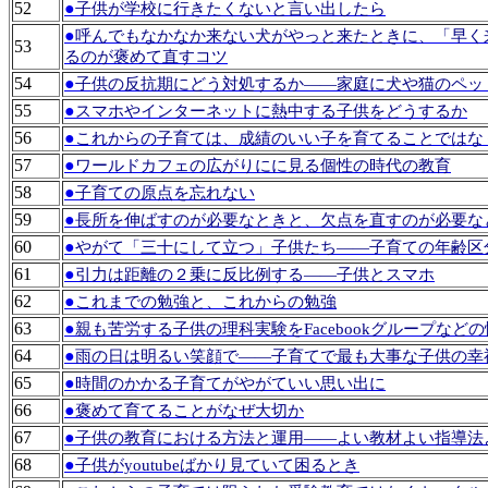
52
●
子供が学校に行きたくないと言い出したら
●
呼んでもなかなか来ない犬がやっと来たときに、「早く
53
るのが褒めて直すコツ
54
●
子供の反抗期にどう対処するか――家庭に犬や猫のペッ
55
●
スマホやインターネットに熱中する子供をどうするか
56
●
これからの子育ては、成績のいい子を育てることではな
57
●
ワールドカフェの広がりにに見る個性の時代の教育
58
●
子育ての原点を忘れない
59
●
長所を伸ばすのが必要なときと、欠点を直すのが必要な
60
●
やがて「三十にして立つ」子供たち――子育ての年齢区
61
●
引力は距離の２乗に反比例する――子供とスマホ
62
●
これまでの勉強と、これからの勉強
63
●
親も苦労する子供の理科実験をFacebookグループなど
64
●
雨の日は明るい笑顔で――子育てで最も大事な子供の幸
65
●
時間のかかる子育てがやがていい思い出に
66
●
褒めて育てることがなぜ大切か
67
●
子供の教育における方法と運用――よい教材よい指導法
68
●
子供がyoutubeばかり見ていて困るとき