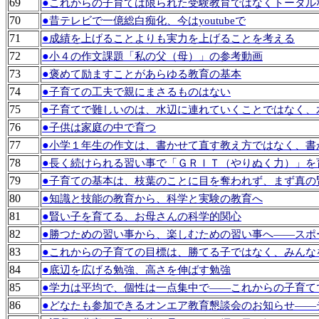
69
●
これからの子育ては限られた受験教育ではなくトータル
70
●
昔テレビで一億総白痴化、今はyoutubeで
71
●
成績を上げることよりも実力を上げることを考える
72
●
小４の作文課題「私の父（母）」の参考動画
73
●
褒めて励ますことがあらゆる教育の基本
74
●
子育ての工夫で親にまさるものはない
75
●
子育てで難しいのは、水辺に連れていくことではなく、
76
●
子供は家庭の中で育つ
77
●
小学１年生の作文は、書かせて直す教え方ではなく、書
78
●
長く続けられる習い事で「ＧＲＩＴ（やりぬく力）」を
79
●
子育ての基本は、枝葉のことに目を奪われず、まず真の
80
●
知識と技能の教育から、科学と実験の教育へ
81
●
賢い子を育てる、お母さんの科学的関心
82
●
勝つための習い事から、楽しむための習い事へ――スポ
83
●
これからの子育ての目標は、勝てる子ではなく、みんな
84
●
底辺を広げる勉強、高さを伸ばす勉強
85
●
学力は平均で、個性は一点集中で――これからの子育て
86
●
どなたも参加できるオンエア教育懇談会のお知らせ――