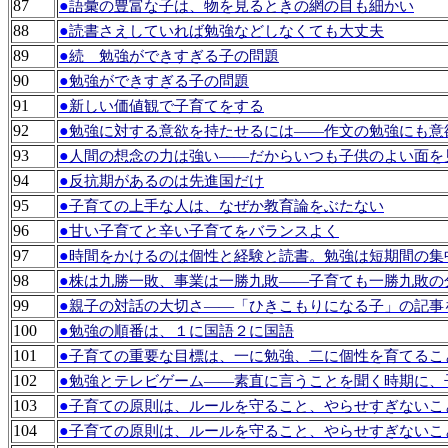
87
●
語彙の豊富な子は、物を見るときの網の目も細かい
88
●
読書さえしていれば勉強などしなくても大丈夫
89
●
続 勉強ができすぎる子の問題
90
●
勉強ができすぎる子の問題
91
●
新しい価値観で子育てをする
92
●
勉強に対する意欲を持たせるには――作文の勉強にも意
93
●
人間の想念の力は強い――だからいつも子供のよい面を
94
●
反抗期があるのは先進国だけ
95
●
子育ての上手な人は、なぜか教育論をぶたない
96
●
甘い子育てと辛い子育てをバランスよく
97
●
時間をかけるのは個性と経験と読書。勉強は短期間の集
98
●
株は九勝一敗、事業は一勝九敗――子育ても一勝九敗の
99
●
親子の対話の大切さ――「ひきこもりになる子」の記事
100
●
勉強の順番は、１に国語２に国語
101
●
子育ての重要な目標は、一に勉強、二に個性を育てるこ
102
●
勉強とテレビゲーム――素直に言うことを聞く時期に、
103
●
子育ての原則は、ルールを守ること、やらせすぎないこ
104
●
子育ての原則は、ルールを守ること、やらせすぎないこ