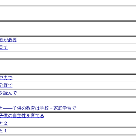
欲が必要
見て
中力で
分野で
を読んで
と――子供の教育は学校＋家庭学習で
子供の自主性を育てる
と２
と１