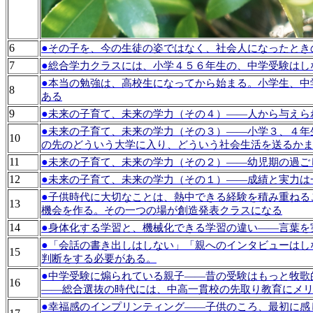
6
●
その子を、今の生徒の姿ではなく、社会人になったとき
7
●
総合学力クラスには、小学４５６年生の、中学受験はし
●
本当の勉強は、高校生になってから始まる。小学生、中
8
ある
9
●
未来の子育て、未来の学力（その４）――人から与えら
●
未来の子育て、未来の学力（その３）――小学３、４年
10
の先のどういう大学に入り、どういう社会生活を送るか
11
●
未来の子育て、未来の学力（その２）――幼児期の過ご
12
●
未来の子育て、未来の学力（その１）――成績と実力は
●
子供時代に大切なことは、熱中できる経験を積み重ねる
13
機会を作る。その一つの場が創造発表クラスになる
14
●
身体化する学習と、機械化できる学習の違い――言葉を
●
「会話の書き出しはしない」「親へのインタビューはし
15
判断をする必要がある。
●
中学受験に煽られている親子――昔の受験はもっと牧歌
16
――総合選抜の時代には、中高一貫校の先取り教育にメ
●
幸福感のインプリンティング――子供のころ、最初に感