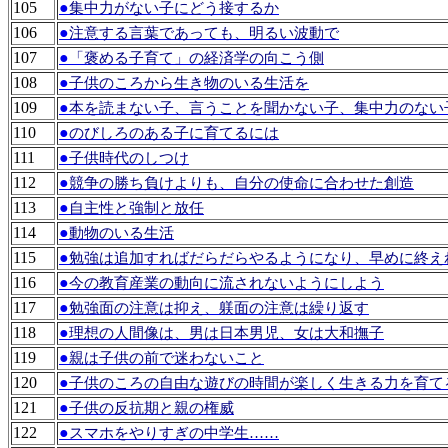
105
●
集中力がない子にどう接するか
106
●
注意する言葉であっても、明るい波動で
107
●
「褒める子育て」の経済学の向こう側
108
●
子供のころから生き物のいる生活を
109
●
本を読まない子、言うことを聞かない子、集中力のない
110
●
のびしろのある子に育てるには
111
●
子供時代のしつけ
112
●
競争の勝ち負けよりも、自分の使命に合わせた創造
113
●
自主性と強制と放任
114
●
動物のいる生活
115
●
勉強は追加すればだらだらやるようになり、早めに終え
116
●
今の教育産業の動向に流されないようにしよう
117
●
勉強面の注意は抑え、躾面の注意は繰り返す
118
●
理想の人間像は、男は日本男児、女は大和撫子
119
●
親は子供の前で迷わないこと
120
●
子供のころの自由な遊びの時間が楽しく生きる力を育て
121
●
子供の反抗期と親の権威
122
●
スマホをやりすぎの中学生……