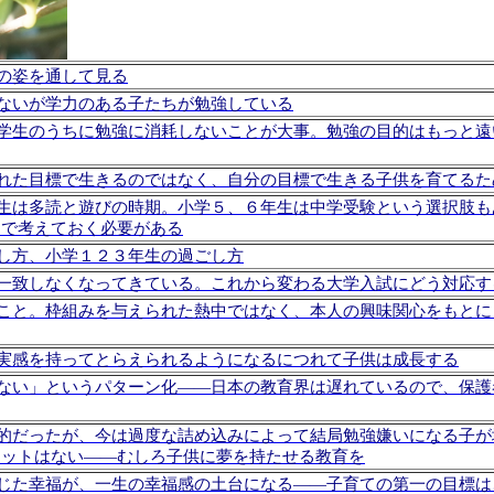
の姿を通して見る
ないが学力のある子たちが勉強している
学生のうちに勉強に消耗しないことが大事。勉強の目的はもっと遠
れた目標で生きるのではなく、自分の目標で生きる子供を育てるた
生は多読と遊びの時期。小学５、６年生は中学受験という選択肢も
まで考えておく必要がある
し方、小学１２３年生の過ごし方
一致しなくなってきている。これから変わる大学入試にどう対応す
こと。枠組みを与えられた熱中ではなく、本人の興味関心をもとに
実感を持ってとらえられるようになるにつれて子供は成長する
ない」というパターン化――日本の教育界は遅れているので、保護
的だったが、今は過度な詰め込みによって結局勉強嫌いになる子が
リットはない――むしろ子供に夢を持たせる教育を
じた幸福が、一生の幸福感の土台になる――子育ての第一の目標は