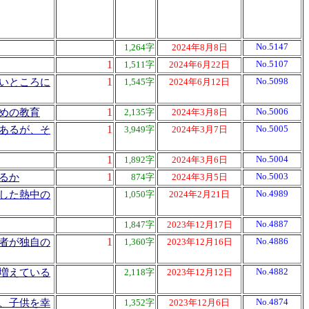
No.5147
1,264字
2024年8月8日
1
No.5107
1,511字
2024年6月22日
1
No.5098
いところに
1,545字
2024年6月12日
1
No.5006
めの教育
2,135字
2024年3月8日
1
No.5005
あるが、そ
3,949字
2024年3月7日
1
No.5004
1,892字
2024年3月6日
1
No.5003
るか
874字
2024年3月5日
No.4989
した熱中の
1,050字
2024年2月21日
No.4887
1,847字
2023年12月17日
1
No.4886
者が独自の
1,360字
2023年12月16日
No.4882
増えている
2,118字
2023年12月12日
No.4874
、子供を幸
1,352字
2023年12月6日