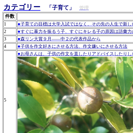
カテゴリー
「子育て」
管理
件数
1
●
子育ての目標は大学入試ではなく、その先の人生で新し
2
●
すぐに暴力を振るう子、すぐにキレる子の原因は語彙力
3
●
森リン大賞９月――中２の代表作品から
4
●
子供を作文好きにさせる方法、作文嫌いにさせる方法
●
お母さんは、子供の作文を直したりアドバイスしたりし
5