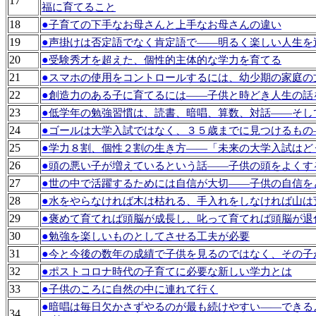
17
福に育てること
18
●
子育ての下手なお母さんと上手なお母さんの違い
19
●
声掛けは否定語でなく肯定語で――明るく楽しい人生を
20
●
受験秀才を超えた、個性的主体的な学力を育てる
21
●
スマホの使用をコントロールするには、幼少期の家庭の
22
●
創造力のある子に育てるには――子供と時どき人生の話
23
●
低学年の勉強習慣は、読書、暗唱、算数、対話――そし
24
●
ゴールは大学入試ではなく、３５歳までに見つけるもの
25
●
学力８割、個性２割の生き方――「未来の大学入試はど
26
●
頭の悪い子が増えているという話――子供の頭をよくす
27
●
世の中で活躍するためには自信が大切――子供の自信を
28
●
水をやらなければ木は枯れる、手入れをしなければ山は
29
●
褒めて育てれば頭脳が成長し、叱って育てれば頭脳が退
30
●
勉強を楽しいものとしてさせる工夫が必要
31
●
今と今後の数年の成績で子供を見るのではなく、その子
32
●
ポストコロナ時代の子育てに必要な新しい学力とは
33
●
子供のころに自然の中に連れて行く
●
暗唱は毎日欠かさずやるのが最も続けやすい――できる
34