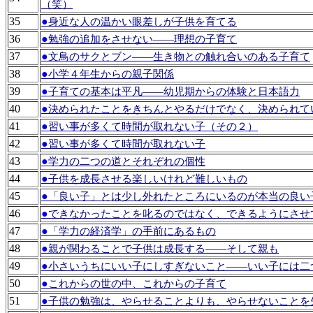
（笑）
35
●
身近な人の温かい眼差しが子供を育てる
36
●
勉強の追加をさせない――理想の子育て
37
●
文鳥のサクとブン――生き物との触れ合いのある子育て
38
●
小学４年生からの親子関係
39
●
子育ての基本は平凡――幼児期からの体験と日本語力
40
●
決められたことをきちんとやるだけでなく、決められて
41
●
習い事が多くて時間が取れない子（その２）
42
●
習い事が多くて時間が取れない子
43
●
学力の二つの道とそれぞれの個性
44
●
子供を成長させる楽しいけれど難しいもの
45
●
「良い子」とは少し外れたところにいるのが本当の良い
46
●
できなかったことを叱るのではなく、できるようにさせ
47
●
「学力の経済学」の手前にあるもの
48
●
親が関わることで子供は成長する――そして親も
49
●
小さいうちにいい子にしすぎないこと――いい子には二
50
●
これからの世の中、これからの子育て
51
●
子供の勉強は、やらせることよりも、やらせないことを