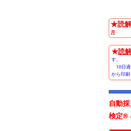
★読解
月
★
読解
す。
10日
から印刷
自動採
検定®