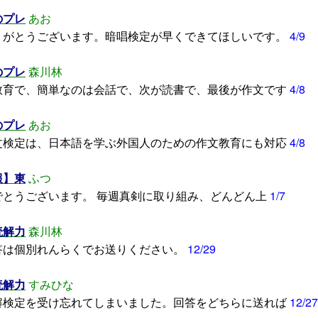
のプレ
あお
りがとうございます。暗唱検定が早くできてほしいです。
4/9
のプレ
森川林
育で、簡単なのは会話で、次が読書で、最後が作文です
4/8
のプレ
あお
文検定は、日本語を学ぶ外国人のための作文教育にも対応
4/8
報】東
ふつ
でとうございます。 毎週真剣に取り組み、どんどん上
1/7
読解力
森川林
答は個別れんらくでお送りください。
12/29
読解力
すみひな
解検定を受け忘れてしまいました。回答をどちらに送れば
12/27