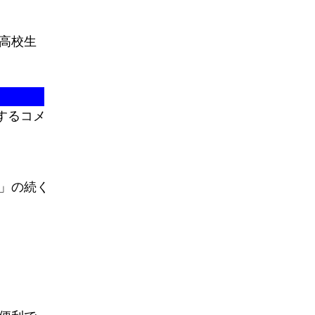
高校生
するコメ
」の続く
便利で