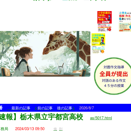
7番
<
>
最新の記事
前の記事
後の記事
2026/8/7
速報】栃木県立宇都宮高校
as/5017.html
事務局
2024/03/13 09:50
修
削