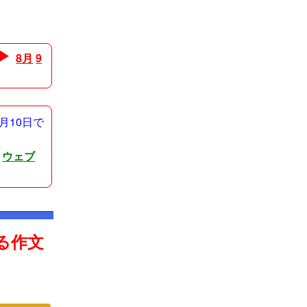
 ▶
8月
9
月10日で
を
ウェブ
る作文