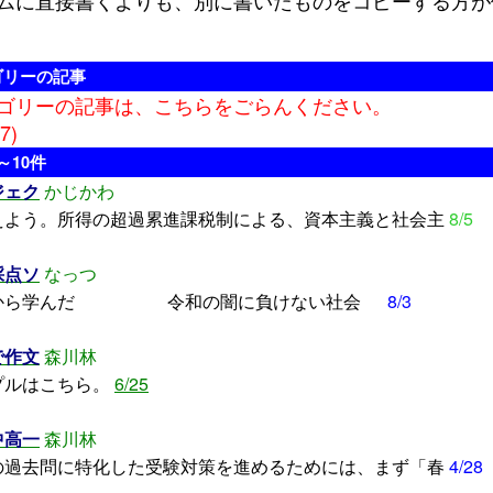
ゴリーの記事
ゴリーの記事は、こちらをごらんください。
7)
～10件
ジェク
かじかわ
えよう。所得の超過累進課税制による、資本主義と社会主
8/5
採点ソ
なっつ
去から学んだ 令和の闇に負けない社会
8/3
で作文
森川林
プルはこちら。
6/25
中高一
森川林
過去問に特化した受験対策を進めるためには、まず「春
4/28