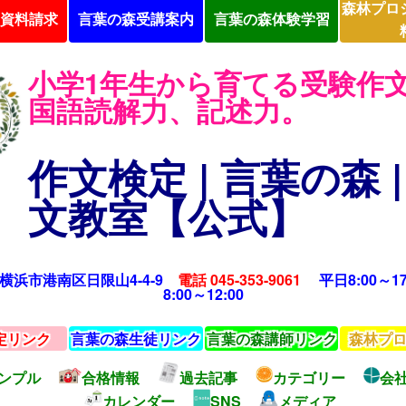
森林プロ
資料請求
言葉の森受講案内
言葉の森体験学習
小学1年生から育てる受験作
国語読解力、記述力。
作文検定 | 言葉の森 |
文教室【公式】
15 横浜市港南区日限山4-4-9
電話 045-353-9061
平日8:00～17
8:00～12:00
定リンク
言葉の森生徒リンク
言葉の森講師リンク
森林プ
ンプル
合格情報
過去記事
カテゴリー
会社
カレンダー
SNS
メディア