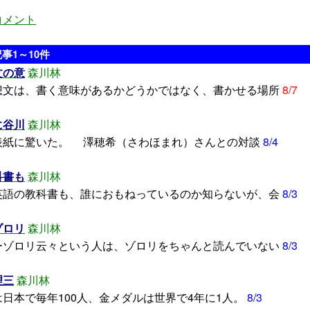
コメント
事1～10件
文の意
森川林
文は、書く意味があるかどうかではなく、書かせる場所
8/7
に谷川
森川林
紙に驚いた。 澤穂希（さわほまれ）さんとの対談
8/4
科書も
森川林
語の教科書も、誰におもねっているのか知らないが、会
8/3
ゾロリ
森川林
ゾロリ云々という人は、ゾロリをちゃんと読んでいない
8/3
理三
森川林
日本で毎年100人、金メダルは世界で4年に1人。
8/3