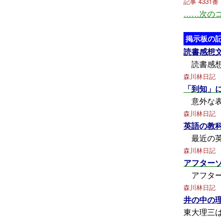
記事 4331番
……次の
掲示板の記
読書感想
読書感想
森川林日記
「到知」
意外な表
森川林日記
英語の教
最近の英
森川林日記
アフター
アフター
森川林日記
井の中の
東大理三は