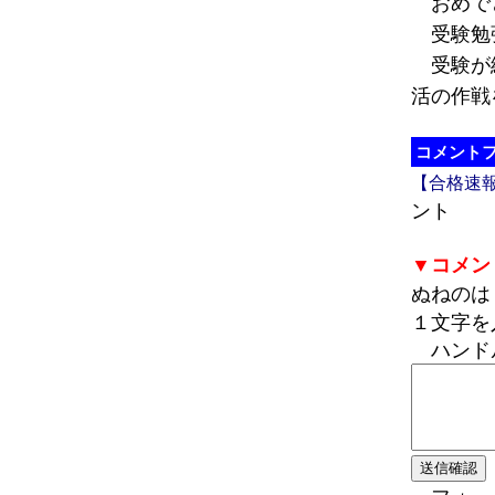
おめで
受験勉強
受験が終
活の作戦
コメント
【合格速
ント
▼コメン
ぬねの
１文字を
ハンド
フォーム