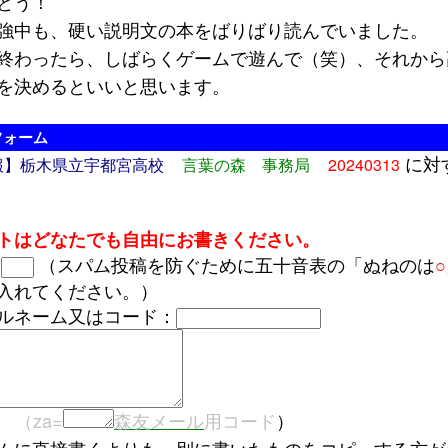
とう！
中も、硬い説明文の本をばりばり読んでいました。
わったら、しばらくゲームで遊んで（笑）、それから
を決めるといいと思います。
フォーム
に対
報】栃木県立宇都宮高校
言葉の森 事務局
20240313
トはどなたでも自由にお書きください。
は
（スパム投稿を防ぐために五十音表の「ぬねのは
○
入れてください。）
ルネーム又はコード：
（za=
森友メール
用コード
）
に直接書くよりも、別に書いたものをコピーする方が