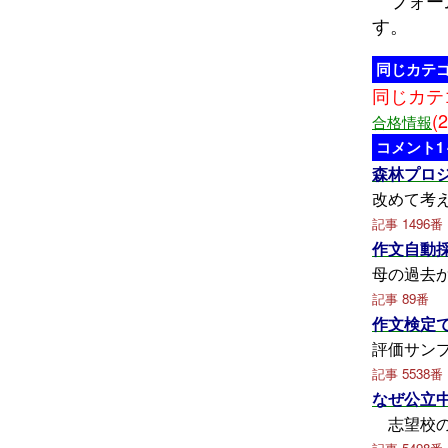
す。
同じカテ
同じカテ
(2
合格情報
コメント1
森林プロ
改めて考
記事 1496番
作文自動
母の過
記事 89番
作文検定
評価サン
記事 5538番
なぜ公立
志望校の