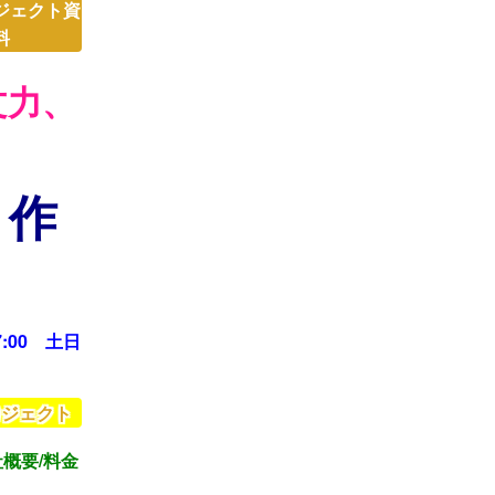
ジェクト資
料
文力、
 作
:00 土日
ロジェクト
概要/料金