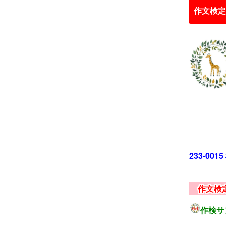
作文検定
233-00
作文検
作検サ