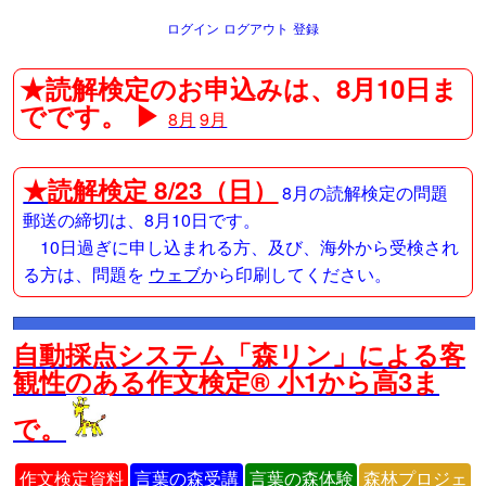
ログイン
ログアウト
登録
★読解検定のお申込みは、8月10日ま
でです。 ▶
8月
9月
★
読解検定 8/23（日）
8月の読解検定の問題
郵送の締切は、8月10日です。
10日過ぎに申し込まれる方、及び、海外から受検され
る方は、問題を
ウェブ
から印刷してください。
自動採点システム「森リン」による客
観性のある作文検定® 小1から高3ま
で。
作文検定資料
言葉の森受講
言葉の森体験
森林プロジェ