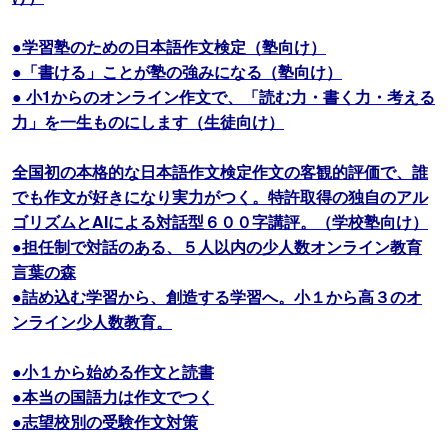
●学習塾のための日本語作文検定（塾向け）
●「書ける」ことが塾の強みになる（塾向け）
● 小1からのオンライン作文で、「読む力・書く力・考える
力」を一生ものにします（生徒向け）
全国初の本格的な日本語作文検定作文の客観的評価で、誰
でも作文が好きになり実力がつく。特許取得の独自のアル
ゴリズムとAIによる対話型６００字講評。（学校塾向け）
●担任制で対話のある、５人以内の少人数オンライン教育
言葉の森
●詰め込む学習から、創造する学習へ。小１から高３のオ
ンライン少人数教育。
●小１から始める作文と読書
●本当の国語力は作文でつく
●志望校別の受験作文対策