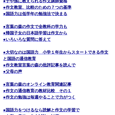
●子や孫に教えられる作文講師資格
●作文教室、比較のための７つの基準
●国語力は低学年の勉強法で決まる
●言葉の森の作文で全教科の学力も
●帰国子女の日本語学習は作文から
●いろいろな質問に答えて
●大切なのは国語力 小学１年生からスタートできる作文
と国語の通信教育
●作文教室言葉の森の批評記事を読んで
●父母の声
●言葉の森のオンライン教育関連記事
●作文の通信教育の教材比較 その１
●作文の勉強は毎週やることで力がつく
●国語力をつけるなら読解と作文の学習で