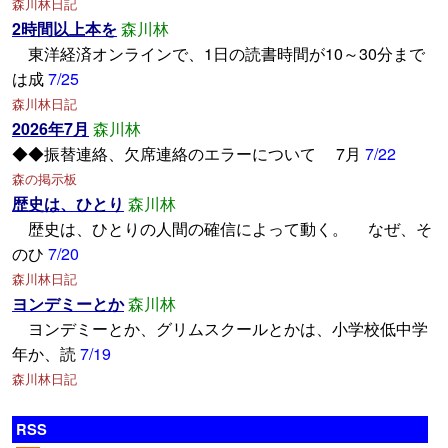
森川林日記
2時間以上本を
森川林
東洋経済オンラインで、1日の読書時間が10～30分まで
は成
7/25
森川林日記
2026年7月
森川林
◆◆振替連絡、欠席連絡のエラーについて 7月
7/22
森の掲示板
歴史は、ひとり
森川林
歴史は、ひとりの人間の確信によって動く。 なぜ、そ
のひ
7/20
森川林日記
ヨンデミーとか
森川林
ヨンデミーとか、グリムスクールとかは、小学校低中学
年か、読
7/19
森川林日記
RSS