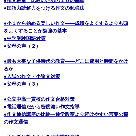
●作文教室 比較のための１０の基準
●国語力読解力をつける作文の勉強法
●小１から始める楽しい作文――成績をよくするよりも頭
をよくすることが勉強の基本
●中学受験国語対策
●父母の声（２）
●最も大事な子供時代の教育――どこに費用と時間をかけ
るか
●入試の作文・小論文対策
●父母の声（３）
●公立中高一貫校の作文合格対策
●電話通信だから密度濃い作文指導
●作文通信講座の比較―通学教室より続けやすい言葉の森
の作文通信