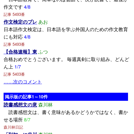
作文です
4/8
記事 5493番
作文検定のプレ
あお
日本語作文検定は、日本語を学ぶ外国人のための作文教育
にも対応
4/8
記事 5493番
【合格速報】東
ふつ
合格おめでとうございます。 毎週真剣に取り組み、どんど
ん上
1/7
記事 5403番
……次のコメント
掲示板の記事1～10件
読書感想文の意
森川林
読書感想文は、書く意味があるかどうかではなく、書か
せる場所
8/7
森川林日記