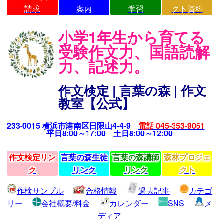
請求
案内
学習
クト資料
小学1年生から育てる
受験作文力、国語読解
力、記述力。
作文検定 | 言葉の森 | 作文
教室【公式】
233-0015 横浜市港南区日限山4-4-9
電話 045-353-9061
平日8:00～17:00 土日8:00～12:00
作文検定リン
言葉の森生徒
言葉の森講師
森林プロジェ
ク
リンク
リンク
クト
作検サンプル
合格情報
過去記事
カテゴ
リー
会社概要/料金
カレンダー
SNS
メ
ディア