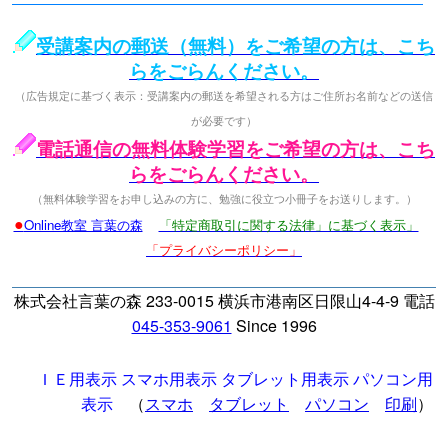
受講案内の郵送（無料）をご希望の方は、こち
らをごらんください。
（広告規定に基づく表示：受講案内の郵送を希望される方はご住所お名前などの送信
が必要です）
電話通信の無料体験学習をご希望の方は、こち
らをごらんください。
（無料体験学習をお申し込みの方に、勉強に役立つ小冊子をお送りします。）
●
Online教室 言葉の森
「特定商取引に関する法律」に基づく表示」
「プライバシーポリシー」
株式会社言葉の森 233-0015 横浜市港南区日限山4-4-9 電話
045-353-9061
Since 1996
ＩＥ用表示
スマホ用表示
タブレット用表示
パソコン用
表示
（
スマホ
タブレット
パソコン
印刷
）