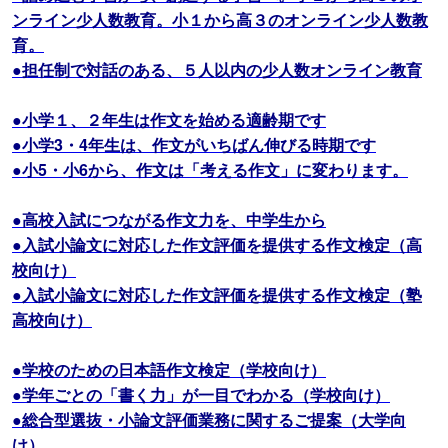
ンライン少人数教育。小１から高３のオンライン少人数教
育。
●担任制で対話のある、５人以内の少人数オンライン教育
●小学１、２年生は作文を始める適齢期です
●小学3・4年生は、作文がいちばん伸びる時期です
●小5・小6から、作文は「考える作文」に変わります。
●高校入試につながる作文力を、中学生から
●入試小論文に対応した作文評価を提供する作文検定（高
校向け）
●入試小論文に対応した作文評価を提供する作文検定（塾
高校向け）
●学校のための日本語作文検定（学校向け）
●学年ごとの「書く力」が一目でわかる（学校向け）
●総合型選抜・小論文評価業務に関するご提案（大学向
け）