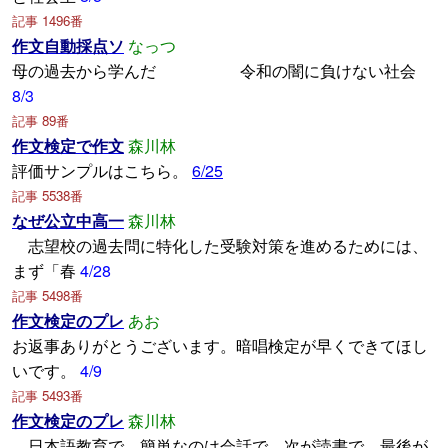
記事 1496番
作文自動採点ソ
なっつ
母の過去から学んだ 令和の闇に負けない社会
8/3
記事 89番
作文検定で作文
森川林
評価サンプルはこちら。
6/25
記事 5538番
なぜ公立中高一
森川林
志望校の過去問に特化した受験対策を進めるためには、
まず「春
4/28
記事 5498番
作文検定のプレ
あお
お返事ありがとうございます。暗唱検定が早くできてほし
いです。
4/9
記事 5493番
作文検定のプレ
森川林
日本語教育で、簡単なのは会話で、次が読書で、最後が