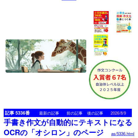
記事 5336番
<
>
最新の記事
前の記事
後の記事
2026/8/9
手書き作文が自動的にテキストになる
OCRの「オシロン」のページ
as/5336.html