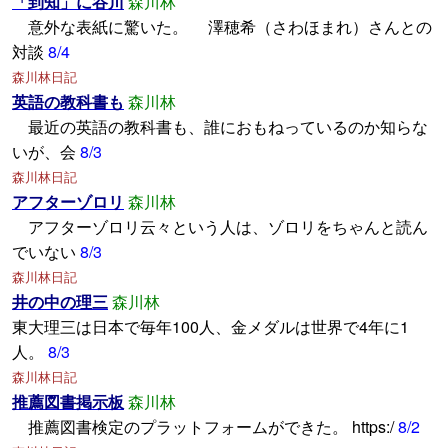
「到知」に谷川
森川林
意外な表紙に驚いた。 澤穂希（さわほまれ）さんとの
対談
8/4
森川林日記
英語の教科書も
森川林
最近の英語の教科書も、誰におもねっているのか知らな
いが、会
8/3
森川林日記
アフターゾロリ
森川林
アフターゾロリ云々という人は、ゾロリをちゃんと読ん
でいない
8/3
森川林日記
井の中の理三
森川林
東大理三は日本で毎年100人、金メダルは世界で4年に1
人。
8/3
森川林日記
推薦図書掲示板
森川林
推薦図書検定のプラットフォームができた。 https:/
8/2