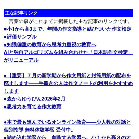
主な記事リンク
言葉の森がこれまでに掲載した主な記事のリンクです。
■小1から高3まで、年間の作文指導と結びついた作文検定
●評価サンプル
●知識偏重の教育から思考力重視の教育へ
AIと独自アルゴリズムを組み合わせた「日本語作文検定」
がリニューアル
●【重要】７月の新学期から作文用紙と封筒用紙の配布を
廃止します――手書きの人は作文ノートの利用をおすすめ
します
●森からゆうびん2026年2月
●思考力を育てる作文教育
●本で最も進んでいるオンライン教育――少人数の対話と
個別指導 無料体験学習 受付中。
●詰め込む学習から、創造する学習へ。小１から高３のオ