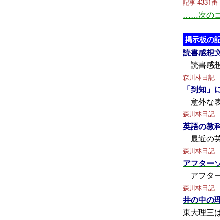
記事 4331番
……次の
掲示板の記
読書感想
読書感想
森川林日記
「到知」
意外な表
森川林日記
英語の教
最近の英
森川林日記
アフター
アフター
森川林日記
井の中の
東大理三は