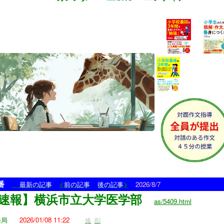
9番
<
>
最新の記事
前の記事
後の記事
2026/8/7
速報】横浜市立大学医学部
as/5409.html
務局
2026/01/08 11:22
修
削