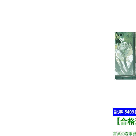
記事 540
【合格
言葉の森事