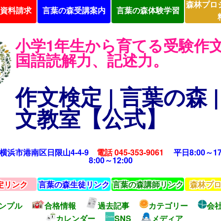
森林プロ
資料請求
言葉の森受講案内
言葉の森体験学習
小学1年生から育てる受験作
国語読解力、記述力。
作文検定 | 言葉の森 |
文教室【公式】
15 横浜市港南区日限山4-4-9
電話 045-353-9061
平日8:00～17
8:00～12:00
定リンク
言葉の森生徒リンク
言葉の森講師リンク
森林プ
ンプル
合格情報
過去記事
カテゴリー
会社
カレンダー
SNS
メディア