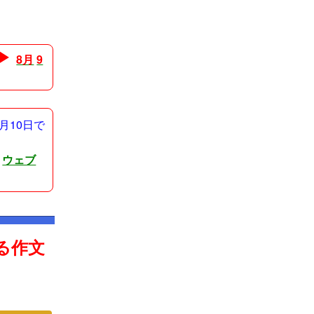
 ▶
8月
9
月10日で
を
ウェブ
る作文