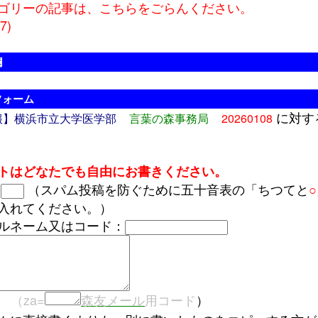
ゴリーの記事は、こちらをごらんください。
7)
欄
フォーム
に対す
報】横浜市立大学医学部
言葉の森事務局
20260108
トはどなたでも自由にお書きください。
と
（スパム投稿を防ぐために五十音表の「ちつてと
○
入れてください。）
ルネーム又はコード：
（za=
森友メール
用コード
）