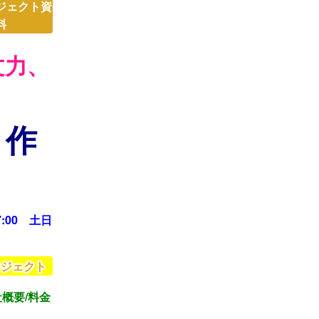
ジェクト資
料
文力、
 作
:00 土日
ロジェクト
概要/料金