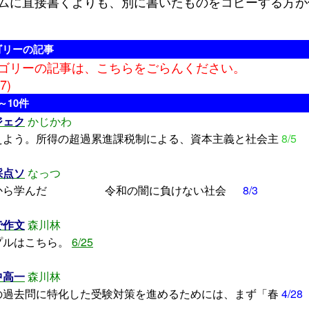
に直接書くよりも、別に書いたものをコピーする方が
ゴリーの記事
ゴリーの記事は、こちらをごらんください。
7)
～10件
ジェク
かじかわ
えよう。所得の超過累進課税制による、資本主義と社会主
8/5
採点ソ
なっつ
去から学んだ 令和の闇に負けない社会
8/3
で作文
森川林
プルはこちら。
6/25
中高一
森川林
過去問に特化した受験対策を進めるためには、まず「春
4/28