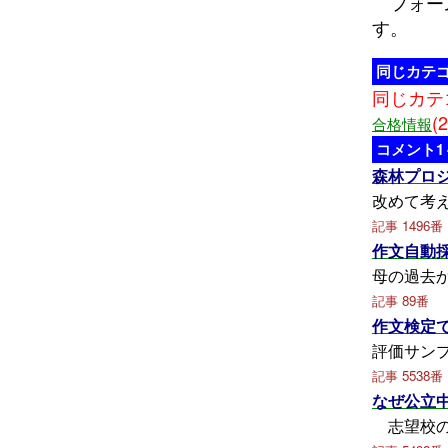
フォーム
す。
同じカテ
同じカテ
(2
合格情報
コメント1
森林プロ
改めて考
記事 1496番
作文自動
母の過
記事 89番
作文検定
評価サン
記事 5538番
なぜ公立
志望校の