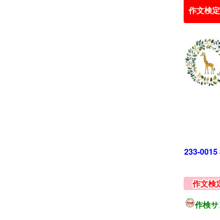
作文検定
233-00
作文検
作検サ