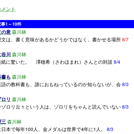
コメント
事1～10件
文の意
森川林
文は、書く意味があるかどうかではなく、書かせる場所
8/7
に谷川
森川林
紙に驚いた。 澤穂希（さわほまれ）さんとの対談
8/4
科書も
森川林
語の教科書も、誰におもねっているのか知らないが、会
8/3
ゾロリ
森川林
ゾロリ云々という人は、ゾロリをちゃんと読んでいない
8/3
理三
森川林
日本で毎年100人、金メダルは世界で4年に1人。
8/3