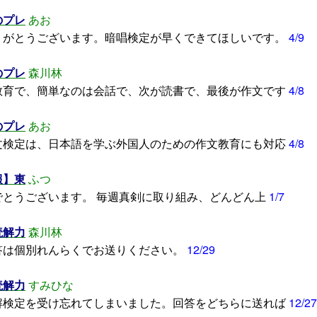
のプレ
あお
りがとうございます。暗唱検定が早くできてほしいです。
4/9
のプレ
森川林
育で、簡単なのは会話で、次が読書で、最後が作文です
4/8
のプレ
あお
文検定は、日本語を学ぶ外国人のための作文教育にも対応
4/8
報】東
ふつ
でとうございます。 毎週真剣に取り組み、どんどん上
1/7
読解力
森川林
答は個別れんらくでお送りください。
12/29
読解力
すみひな
解検定を受け忘れてしまいました。回答をどちらに送れば
12/27