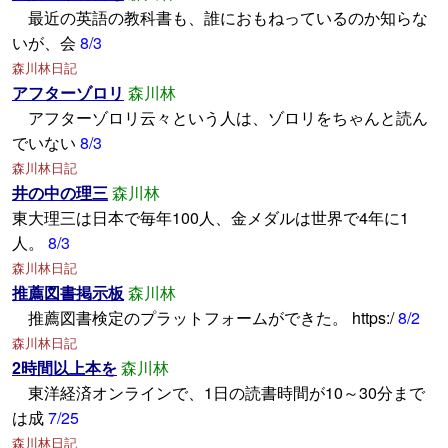
最近の英語の教科書も、誰におもねっているのか知らな
いが、会
8/3
森川林日記
アフターゾロリ
森川林
アフターゾロリ云々という人は、ゾロリをちゃんと読ん
でいない
8/3
森川林日記
井の中の理三
森川林
東大理三は日本で毎年100人、金メダルは世界で4年に1
人。
8/3
森川林日記
推薦図書掲示板
森川林
推薦図書検定のプラットフォームができた。 https:/
8/2
森川林日記
2時間以上本を
森川林
東洋経済オンラインで、1日の読書時間が10～30分まで
は成
7/25
森川林日記