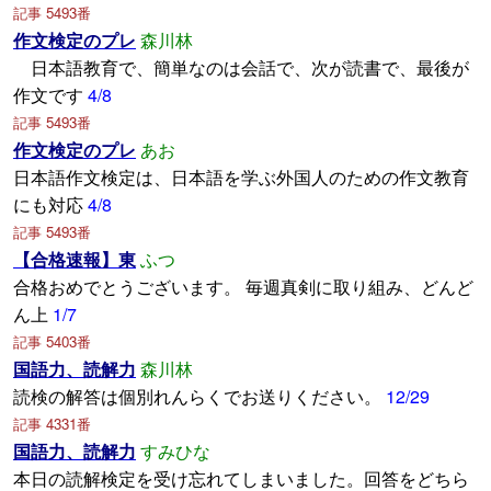
記事 5493番
作文検定のプレ
森川林
日本語教育で、簡単なのは会話で、次が読書で、最後が
作文です
4/8
記事 5493番
作文検定のプレ
あお
日本語作文検定は、日本語を学ぶ外国人のための作文教育
にも対応
4/8
記事 5493番
【合格速報】東
ふつ
合格おめでとうございます。 毎週真剣に取り組み、どんど
ん上
1/7
記事 5403番
国語力、読解力
森川林
読検の解答は個別れんらくでお送りください。
12/29
記事 4331番
国語力、読解力
すみひな
本日の読解検定を受け忘れてしまいました。回答をどちら