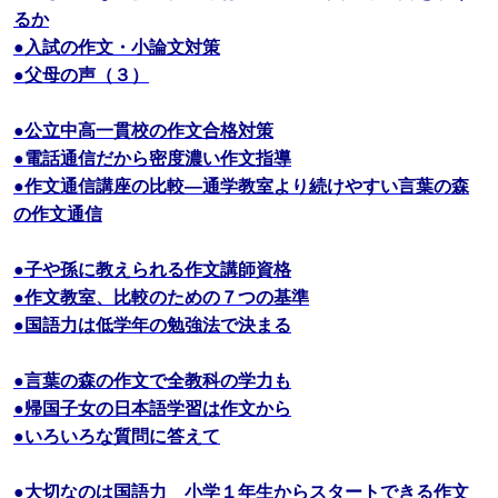
るか
●入試の作文・小論文対策
●父母の声（３）
●公立中高一貫校の作文合格対策
●電話通信だから密度濃い作文指導
●作文通信講座の比較―通学教室より続けやすい言葉の森
の作文通信
●子や孫に教えられる作文講師資格
●作文教室、比較のための７つの基準
●国語力は低学年の勉強法で決まる
●言葉の森の作文で全教科の学力も
●帰国子女の日本語学習は作文から
●いろいろな質問に答えて
●大切なのは国語力 小学１年生からスタートできる作文