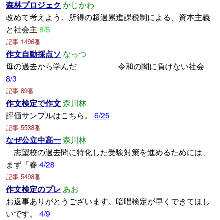
森林プロジェク
かじかわ
改めて考えよう。所得の超過累進課税制による、資本主義
と社会主
8/5
記事 1496番
作文自動採点ソ
なっつ
母の過去から学んだ 令和の闇に負けない社会
8/3
記事 89番
作文検定で作文
森川林
評価サンプルはこちら。
6/25
記事 5538番
なぜ公立中高一
森川林
志望校の過去問に特化した受験対策を進めるためには、
まず「春
4/28
記事 5498番
作文検定のプレ
あお
お返事ありがとうございます。暗唱検定が早くできてほし
いです。
4/9