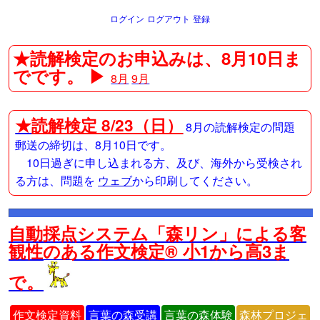
ログイン
ログアウト
登録
★読解検定のお申込みは、8月10日ま
でです。 ▶
8月
9月
★
読解検定 8/23（日）
8月の読解検定の問題
郵送の締切は、8月10日です。
10日過ぎに申し込まれる方、及び、海外から受検され
る方は、問題を
ウェブ
から印刷してください。
自動採点システム「森リン」による客
観性のある作文検定® 小1から高3ま
で。
作文検定資料
言葉の森受講
言葉の森体験
森林プロジェ