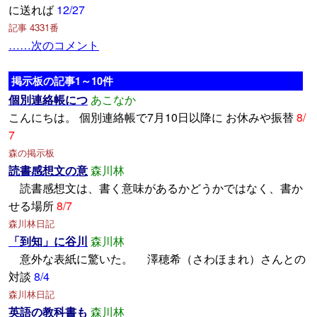
に送れば
12/27
記事 4331番
……次のコメント
掲示板の記事1～10件
個別連絡帳につ
あこなか
こんにちは。 個別連絡帳で7月10日以降に お休みや振替
8/
7
森の掲示板
読書感想文の意
森川林
読書感想文は、書く意味があるかどうかではなく、書か
せる場所
8/7
森川林日記
「到知」に谷川
森川林
意外な表紙に驚いた。 澤穂希（さわほまれ）さんとの
対談
8/4
森川林日記
英語の教科書も
森川林