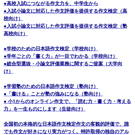
●高校入試につながる作文力を、中学生から
●入試小論文に対応した作文評価を提供する作文検定（高
校向け）
●入試小論文に対応した作文評価を提供する作文検定（塾
高校向け）
●学校のための日本語作文検定（学校向け）
●学年ごとの「書く力」が一目でわかる（学校向け）
●総合型選抜・小論文評価業務に関するご提案（大学向
け）
●学習塾のための日本語作文検定（塾向け）
●「書ける」ことが塾の強みになる（塾向け）
● 小1からのオンライン作文で、「読む力・書く力・考える
力」を一生ものにします（生徒向け）
全国初の本格的な日本語作文検定作文の客観的評価で、誰
でも作文が好きになり実力がつく。特許取得の独自のアル