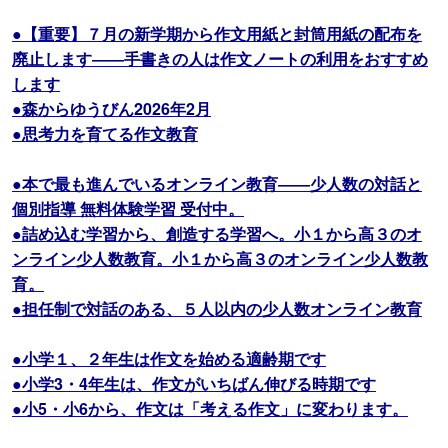
●【重要】７月の新学期から作文用紙と封筒用紙の配布を
廃止します――手書きの人は作文ノートの利用をおすすめ
します
●森からゆうびん2026年2月
●思考力を育てる作文教育
●本で最も進んでいるオンライン教育――少人数の対話と
個別指導 無料体験学習 受付中。
●詰め込む学習から、創造する学習へ。小１から高３のオ
ンライン少人数教育。小１から高３のオンライン少人数教
育。
●担任制で対話のある、５人以内の少人数オンライン教育
●小学１、２年生は作文を始める適齢期です
●小学3・4年生は、作文がいちばん伸びる時期です
●小5・小6から、作文は「考える作文」に変わります。