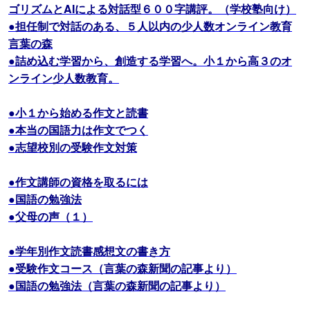
ゴリズムとAIによる対話型６００字講評。（学校塾向け）
●担任制で対話のある、５人以内の少人数オンライン教育
言葉の森
●詰め込む学習から、創造する学習へ。小１から高３のオ
ンライン少人数教育。
●小１から始める作文と読書
●本当の国語力は作文でつく
●志望校別の受験作文対策
●作文講師の資格を取るには
●国語の勉強法
●父母の声（１）
●学年別作文読書感想文の書き方
●受験作文コース（言葉の森新聞の記事より）
●国語の勉強法（言葉の森新聞の記事より）