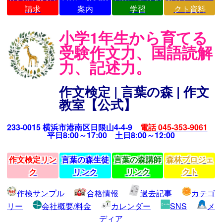
請求
案内
学習
クト資料
小学1年生から育てる
受験作文力、国語読解
力、記述力。
作文検定 | 言葉の森 | 作文
教室【公式】
233-0015 横浜市港南区日限山4-4-9
電話 045-353-9061
平日8:00～17:00 土日8:00～12:00
作文検定リン
言葉の森生徒
言葉の森講師
森林プロジェ
ク
リンク
リンク
クト
作検サンプル
合格情報
過去記事
カテゴ
リー
会社概要/料金
カレンダー
SNS
メ
ディア