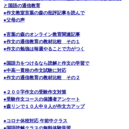
と国語の通信教育
●作文教室言葉の森の批評記事を読んで
●父母の声
●言葉の森のオンライン教育関連記事
●作文の通信教育の教材比較 その１
●作文の勉強は毎週やることで力がつく
●国語力をつけるなら読解と作文の学習で
●中高一貫校の作文試験に対応
●作文の通信教育の教材比較 その２
●２００字作文の受験作文対策
●受験作文コースの保護者アンケート
●森リンで１０人中９人が作文力アップ
●コロナ休校対応 午前中クラス
●国語読解クラスの無料体験学習