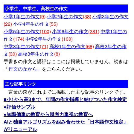
小学生、中学生、高校生の作文
小学1年生の作文
(9)
小学2年生の作文
(38)
小学3年生の作文
(22)
小学4年生の作文
(55)
小学5年生の作文
(100)
小学6年生の作文
(281)
中学1年生の
作文
(174)
中学2年生の作文
(100)
中学3年生の作文
(71)
高校1年生の作文
(68)
高校2年生の作
文
(30)
高校3年生の作文
(8)
手書きの作文と講評はここには掲載していません。続きは
「作文の丘から」
をごらんください。
主な記事リンク
言葉の森がこれまでに掲載した主な記事のリンクです。
■小1から高3まで、年間の作文指導と結びついた作文検定
●評価サンプル
●知識偏重の教育から思考力重視の教育へ
AIと独自アルゴリズムを組み合わせた「日本語作文検定」
がリニューアル