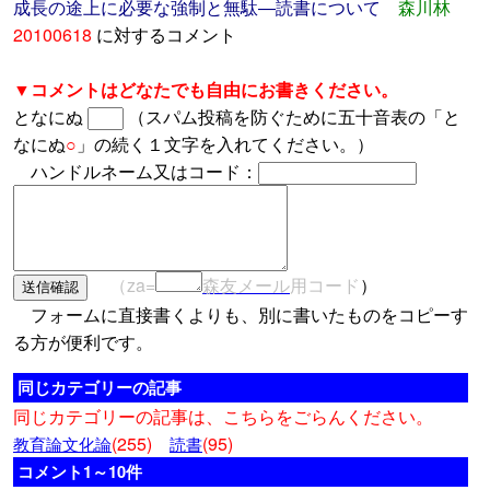
成長の途上に必要な強制と無駄―読書について
森川林
20100618
に対するコメント
▼コメントはどなたでも自由にお書きください。
となにぬ
（スパム投稿を防ぐために五十音表の「と
なにぬ
○
」の続く１文字を入れてください。）
ハンドルネーム又はコード：
（za=
森友メール
用コード
）
フォームに直接書くよりも、別に書いたものをコピーす
る方が便利です。
同じカテゴリーの記事
同じカテゴリーの記事は、こちらをごらんください。
(255)
(95)
教育論文化論
読書
コメント1～10件