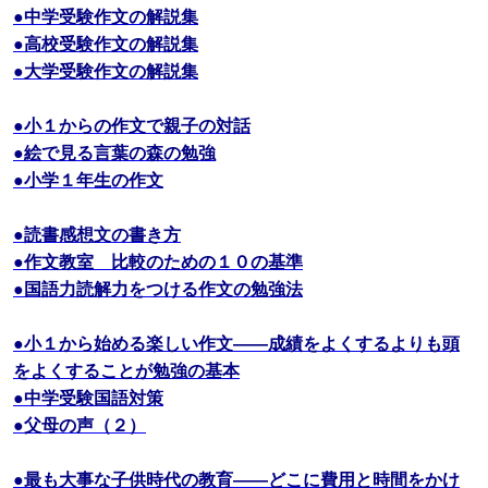
●中学受験作文の解説集
●高校受験作文の解説集
●大学受験作文の解説集
●小１からの作文で親子の対話
●絵で見る言葉の森の勉強
●小学１年生の作文
●読書感想文の書き方
●作文教室 比較のための１０の基準
●国語力読解力をつける作文の勉強法
●小１から始める楽しい作文――成績をよくするよりも頭
をよくすることが勉強の基本
●中学受験国語対策
●父母の声（２）
●最も大事な子供時代の教育――どこに費用と時間をかけ