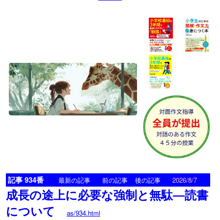
記事 934番
<
>
最新の記事
前の記事
後の記事
2026/8/7
成長の途上に必要な強制と無駄―読書
について
as/934.html