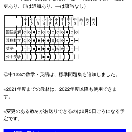
更あり、◎は追加あり、―は該当なし）
┏━━━━┳━┳━┳━┳━┳━┳━┳━┳━┳━┳━┳━┳━┓
┃ ┃小┃小┃小┃小┃小┃小┃中┃中┃中┃高┃高┃高┃
┃ ┃１┃２┃３┃４┃５┃６┃１┃２┃３┃１┃２┃３┃
┣━━━━╋━╋━╋━╋━╋━╋━╋━╋━╋━╋━╋━╋━┫
┃国語読解┃○┃○┃●┃○┃○┃○┃○┃○┃○┃●┃○┃○┃
┣━━━━╋━╋━╋━╋━╋━╋━╋━╋━╋━╋━╋━╋━┫
┃算数数学┃○┃○┃●┃●┃●┃●┃◎┃◎┃◎┃―┃―┃―┃
┣━━━━╋━╋━╋━╋━╋━╋━╋━╋━╋━╋━╋━╋━┫
┃英語 ┃―┃―┃●┃●┃●┃●┃◎┃◎┃◎┃―┃―┃―┃
┣━━━━╋━╋━╋━╋━╋━╋━╋━╋━╋━╋━╋━╋━┫
┃公中受験┃―┃―┃―┃―┃●┃●┃―┃―┃―┃―┃―┃―┃
┗━━━━┻━┻━┻━┻━┻━┻━┻━┻━┻━┻━┻━┻━┛
◎中123の数学・英語は、標準問題集も追加しました。
※2021年度までの教材は、2022年度以降も使用できま
す。
※変更のある教材がお送りできるのは2月5日ごろになる予
定です。