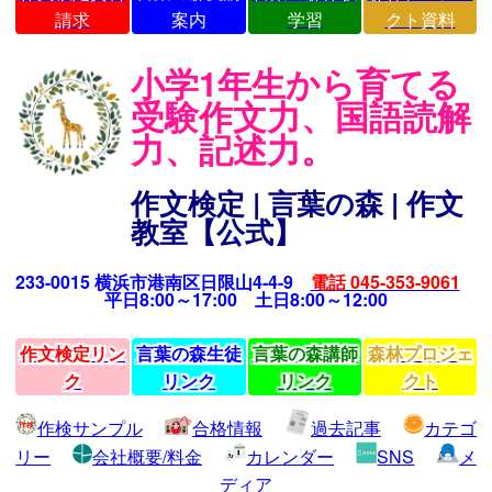
請求
案内
学習
クト資料
小学1年生から育てる
受験作文力、国語読解
力、記述力。
作文検定 | 言葉の森 | 作文
教室【公式】
233-0015 横浜市港南区日限山4-4-9
電話 045-353-9061
平日8:00～17:00 土日8:00～12:00
作文検定リン
言葉の森生徒
言葉の森講師
森林プロジェ
ク
リンク
リンク
クト
作検サンプル
合格情報
過去記事
カテゴ
リー
会社概要/料金
カレンダー
SNS
メ
ディア