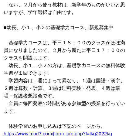
なお、２月から使う教材は、新学年のものがいいと思
いますが、学年選択は自由です。
■幼長、小１、小２の基礎学力コース、新規募集中
基礎学力コースは、平日１８：００のクラスがほぼ満
員になりましたので、２月から新たに平日１７：００の
クラスを開設します。
幼長、小１、小２の方は、基礎学力コースの無料体験
学習が１回できます。
学習内容は、週によって異なり、１週は国語・漢字、
２週は算数・計算、３週は理科実験・発表、４週は暗
唱・保護者懇談会です。
全員に毎回発表の時間がある参加型の授業を行ってい
ます。
体験学習のお申し込みは下記のページから。
https://www.mori7.com/jform_pre.php?f=tkg2022kg