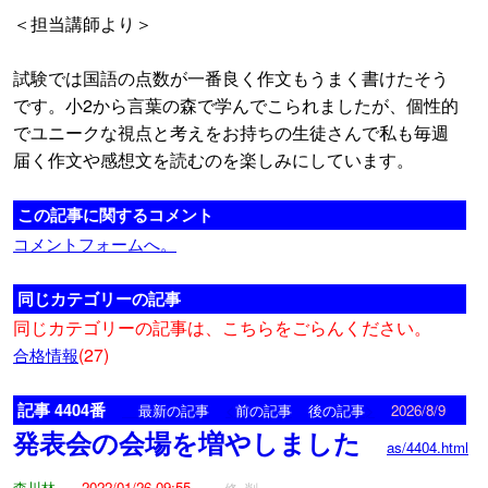
＜担当講師より＞
試験では国語の点数が一番良く作文もうまく書けたそう
です。小2から言葉の森で学んでこられましたが、個性的
でユニークな視点と考えをお持ちの生徒さんで私も毎週
届く作文や感想文を読むのを楽しみにしています。
この記事に関するコメント
コメントフォームへ。
同じカテゴリーの記事
同じカテゴリーの記事は、こちらをごらんください。
(27)
合格情報
記事 4404番
<
>
最新の記事
前の記事
後の記事
2026/8/9
発表会の会場を増やしました
as/4404.html
森川林
2022/01/26 09:55
修
削