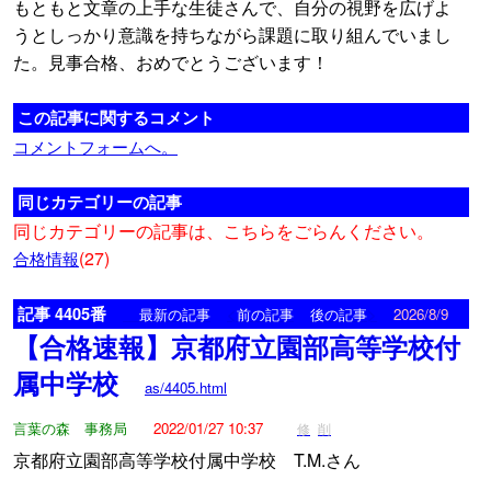
もともと文章の上手な生徒さんで、自分の視野を広げよ
うとしっかり意識を持ちながら課題に取り組んでいまし
た。見事合格、おめでとうございます！
この記事に関するコメント
コメントフォームへ。
同じカテゴリーの記事
同じカテゴリーの記事は、こちらをごらんください。
(27)
合格情報
記事 4405番
<
>
最新の記事
前の記事
後の記事
2026/8/9
【合格速報】京都府立園部高等学校付
属中学校
as/4405.html
言葉の森 事務局
2022/01/27 10:37
修
削
京都府立園部高等学校付属中学校 T.M.さん