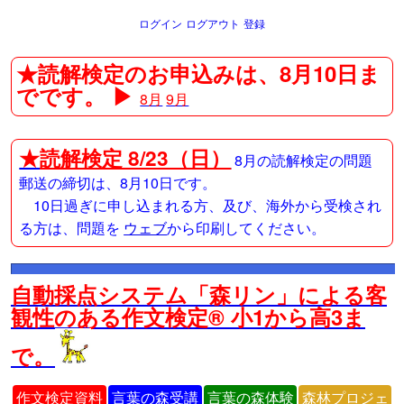
ログイン
ログアウト
登録
★読解検定のお申込みは、8月10日ま
でです。 ▶
8月
9月
★
読解検定 8/23（日）
8月の読解検定の問題
郵送の締切は、8月10日です。
10日過ぎに申し込まれる方、及び、海外から受検され
る方は、問題を
ウェブ
から印刷してください。
自動採点システム「森リン」による客
観性のある作文検定® 小1から高3ま
で。
作文検定資料
言葉の森受講
言葉の森体験
森林プロジェ