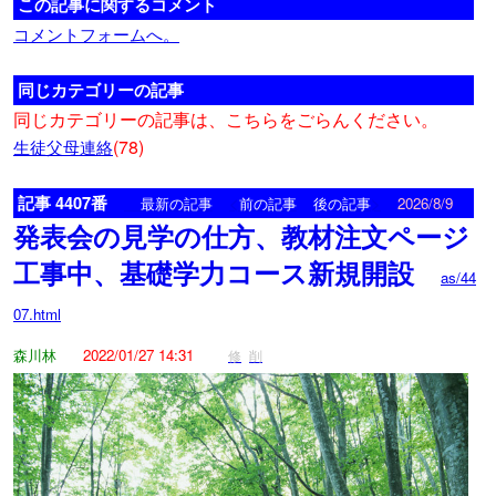
この記事に関するコメント
コメントフォームへ。
同じカテゴリーの記事
同じカテゴリーの記事は、こちらをごらんください。
(78)
生徒父母連絡
記事 4407番
<
>
最新の記事
前の記事
後の記事
2026/8/9
発表会の見学の仕方、教材注文ページ
工事中、基礎学力コース新規開設
as/44
07.html
森川林
2022/01/27 14:31
修
削