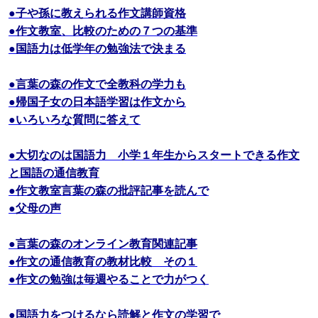
●子や孫に教えられる作文講師資格
●作文教室、比較のための７つの基準
●国語力は低学年の勉強法で決まる
●言葉の森の作文で全教科の学力も
●帰国子女の日本語学習は作文から
●いろいろな質問に答えて
●大切なのは国語力 小学１年生からスタートできる作文
と国語の通信教育
●作文教室言葉の森の批評記事を読んで
●父母の声
●言葉の森のオンライン教育関連記事
●作文の通信教育の教材比較 その１
●作文の勉強は毎週やることで力がつく
●国語力をつけるなら読解と作文の学習で