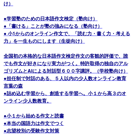
け）
●学習塾のための日本語作文検定（塾向け）
●「書ける」ことが塾の強みになる（塾向け）
● 小1からのオンライン作文で、「読む力・書く力・考える
力」を一生ものにします（生徒向け）
全国初の本格的な日本語作文検定作文の客観的評価で、誰
でも作文が好きになり実力がつく。特許取得の独自のアル
ゴリズムとAIによる対話型６００字講評。（学校塾向け）
●担任制で対話のある、５人以内の少人数オンライン教育
言葉の森
●詰め込む学習から、創造する学習へ。小１から高３のオ
ンライン少人数教育。
●小１から始める作文と読書
●本当の国語力は作文でつく
●志望校別の受験作文対策