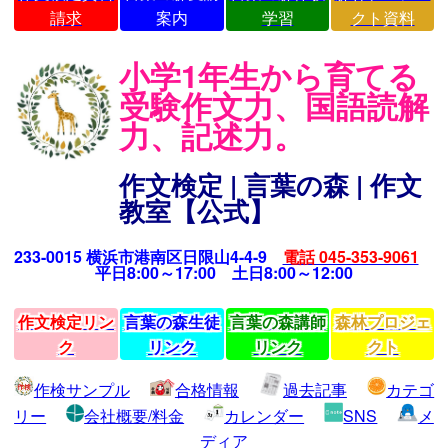
請求
案内
学習
クト資料
小学1年生から育てる
受験作文力、国語読解
力、記述力。
作文検定 | 言葉の森 | 作文
教室【公式】
233-0015 横浜市港南区日限山4-4-9
電話 045-353-9061
平日8:00～17:00 土日8:00～12:00
作文検定リン
言葉の森生徒
言葉の森講師
森林プロジェ
ク
リンク
リンク
クト
作検サンプル
合格情報
過去記事
カテゴ
リー
会社概要/料金
カレンダー
SNS
メ
ディア