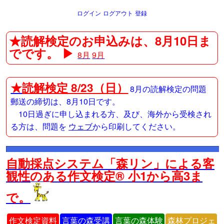
ログイン
ログアウト
登録
★読解検定のお申込みは、8月10日ま
でです。 ▶
8月
9月
★
読解検定 8/23（日）
8月の読解検定の問題
郵送の締切は、8月10日です。
10日過ぎに申し込まれる方、及び、海外から受検され
る方は、問題を
ウェブ
から印刷してください。
自動採点システム「森リン」による客
観性のある作文検定® 小1から高3ま
で。
作文検定資料
言葉の森受講
言葉の森体験
森林プロジェ