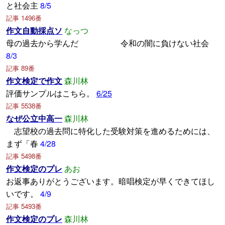
と社会主
8/5
記事 1496番
作文自動採点ソ
なっつ
母の過去から学んだ 令和の闇に負けない社会
8/3
記事 89番
作文検定で作文
森川林
評価サンプルはこちら。
6/25
記事 5538番
なぜ公立中高一
森川林
志望校の過去問に特化した受験対策を進めるためには、
まず「春
4/28
記事 5498番
作文検定のプレ
あお
お返事ありがとうございます。暗唱検定が早くできてほし
いです。
4/9
記事 5493番
作文検定のプレ
森川林