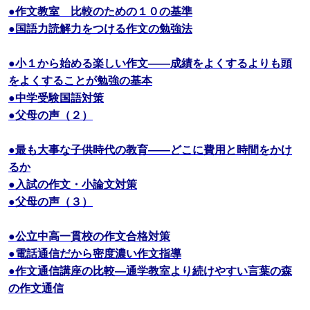
●作文教室 比較のための１０の基準
●国語力読解力をつける作文の勉強法
●小１から始める楽しい作文――成績をよくするよりも頭
をよくすることが勉強の基本
●中学受験国語対策
●父母の声（２）
●最も大事な子供時代の教育――どこに費用と時間をかけ
るか
●入試の作文・小論文対策
●父母の声（３）
●公立中高一貫校の作文合格対策
●電話通信だから密度濃い作文指導
●作文通信講座の比較―通学教室より続けやすい言葉の森
の作文通信