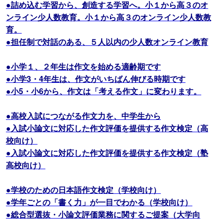
●詰め込む学習から、創造する学習へ。小１から高３のオ
ンライン少人数教育。小１から高３のオンライン少人数教
育。
●担任制で対話のある、５人以内の少人数オンライン教育
●小学１、２年生は作文を始める適齢期です
●小学3・4年生は、作文がいちばん伸びる時期です
●小5・小6から、作文は「考える作文」に変わります。
●高校入試につながる作文力を、中学生から
●入試小論文に対応した作文評価を提供する作文検定（高
校向け）
●入試小論文に対応した作文評価を提供する作文検定（塾
高校向け）
●学校のための日本語作文検定（学校向け）
●学年ごとの「書く力」が一目でわかる（学校向け）
●総合型選抜・小論文評価業務に関するご提案（大学向