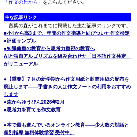
「作文の丘から」
をごらんください。
主な記事リンク
言葉の森がこれまでに掲載した主な記事のリンクです。
■小1から高3まで、年間の作文指導と結びついた作文検定
●評価サンプル
●知識偏重の教育から思考力重視の教育へ
AIと独自アルゴリズムを組み合わせた「日本語作文検定」
がリニューアル
●【重要】７月の新学期から作文用紙と封筒用紙の配布を
廃止します――手書きの人は作文ノートの利用をおすすめ
します
●森からゆうびん2026年2月
●思考力を育てる作文教育
●本で最も進んでいるオンライン教育――少人数の対話と
個別指導 無料体験学習 受付中。