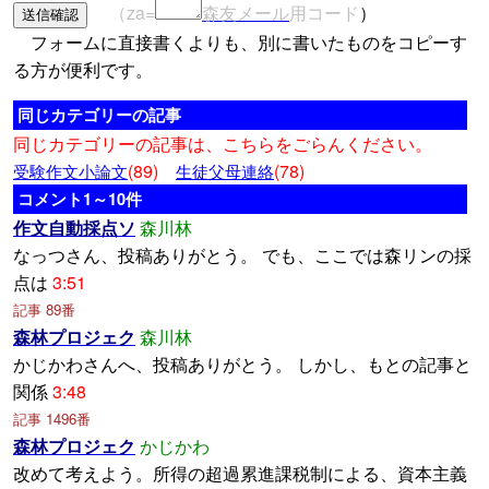
（za=
森友メール
用コード
）
フォームに直接書くよりも、別に書いたものをコピーす
る方が便利です。
同じカテゴリーの記事
同じカテゴリーの記事は、こちらをごらんください。
(89)
(78)
受験作文小論文
生徒父母連絡
コメント1～10件
作文自動採点ソ
森川林
なっつさん、投稿ありがとう。 でも、ここでは森リンの採
点は
3:51
記事 89番
森林プロジェク
森川林
かじかわさんへ、投稿ありがとう。 しかし、もとの記事と
関係
3:48
記事 1496番
森林プロジェク
かじかわ
改めて考えよう。所得の超過累進課税制による、資本主義