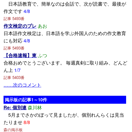
日本語教育で、簡単なのは会話で、次が読書で、最後が
作文です
4/8
記事 5493番
作文検定のプレ
あお
日本語作文検定は、日本語を学ぶ外国人のための作文教育
にも対応
4/8
記事 5493番
【合格速報】東
ふつ
合格おめでとうございます。 毎週真剣に取り組み、どんど
ん上
1/7
記事 5403番
……次のコメント
掲示板の記事1～10件
Re: 個別連
森川林
5月までさかのぼって見ましたが、個別れんらくは見当
たりませ
8/8
森の掲示板