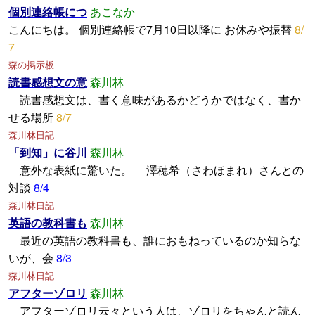
個別連絡帳につ
あこなか
こんにちは。 個別連絡帳で7月10日以降に お休みや振替
8/
7
森の掲示板
読書感想文の意
森川林
読書感想文は、書く意味があるかどうかではなく、書か
せる場所
8/7
森川林日記
「到知」に谷川
森川林
意外な表紙に驚いた。 澤穂希（さわほまれ）さんとの
対談
8/4
森川林日記
英語の教科書も
森川林
最近の英語の教科書も、誰におもねっているのか知らな
いが、会
8/3
森川林日記
アフターゾロリ
森川林
アフターゾロリ云々という人は、ゾロリをちゃんと読ん