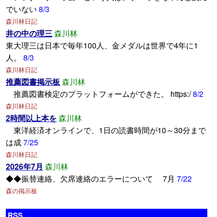
でいない
8/3
森川林日記
井の中の理三
森川林
東大理三は日本で毎年100人、金メダルは世界で4年に1
人。
8/3
森川林日記
推薦図書掲示板
森川林
推薦図書検定のプラットフォームができた。 https:/
8/2
森川林日記
2時間以上本を
森川林
東洋経済オンラインで、1日の読書時間が10～30分まで
は成
7/25
森川林日記
2026年7月
森川林
◆◆振替連絡、欠席連絡のエラーについて 7月
7/22
森の掲示板
RSS