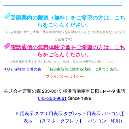
受講案内の郵送（無料）をご希望の方は、こち
らをごらんください。
（広告規定に基づく表示：受講案内の郵送を希望される方はご住所お名前などの送信
が必要です）
電話通信の無料体験学習をご希望の方は、こち
らをごらんください。
（無料体験学習をお申し込みの方に、勉強に役立つ小冊子をお送りします。）
●
Online教室 言葉の森
「特定商取引に関する法律」に基づく表示」
「プライバシーポリシー」
株式会社言葉の森 233-0015 横浜市港南区日限山4-4-9 電話
045-353-9061
Since 1996
ＩＥ用表示
スマホ用表示
タブレット用表示
パソコン用
表示
（
スマホ
タブレット
パソコン
印刷
）