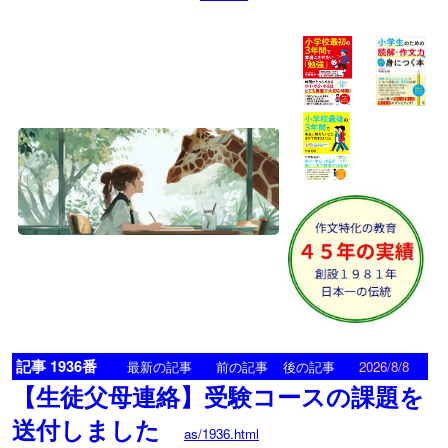
記事 1936番
<
>
最新の記事
前の記事
後の記事
2026/8/8
【生徒父母連絡】受験コースの課題を
送付しました
as/1936.html