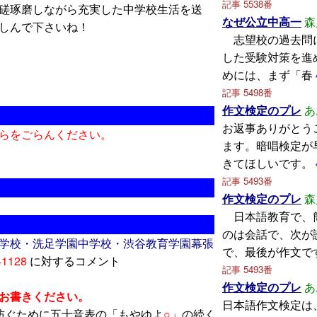
記事 5538番
磋琢磨しながら充実した中学校生活を送
なぜ公立中高一
森
しんで下さいね！
志望校の過去問
した受験対策を進
めには、まず「春
記事 5498番
作文検定のプレ
あ
お返事ありがとう
らをごらんください。
ます。暗唱検定が
きてほしいです。
記事 5493番
作文検定のプレ
森
日本語教育で、
のは会話で、次が
学校・洗足学園中学校・渋谷教育学園幕張
で、最後が作文で
41128
に対するコメント
記事 5493番
作文検定のプレ
あ
お書きください。
日本語作文検定は
防ぐために五十音表の「もやゆよ
○
」の続く