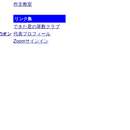
作文教室
リンク集
できた君の算数クラブ
のオン
代表プロフィール
Zoomサインイン