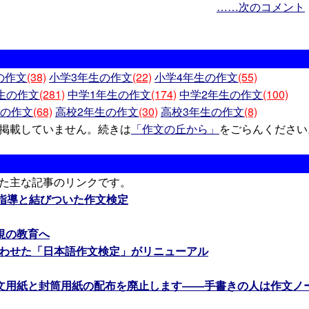
……次のコメント
の作文
(38)
小学3年生の作文
(22)
小学4年生の作文
(55)
生の作文
(281)
中学1年生の作文
(174)
中学2年生の作文
(100)
生の作文
(68)
高校2年生の作文
(30)
高校3年生の作文
(8)
掲載していません。続きは
「作文の丘から」
をごらんください
た主な記事のリンクです。
文指導と結びついた作文検定
視の教育へ
合わせた「日本語作文検定」がリニューアル
文用紙と封筒用紙の配布を廃止します――手書きの人は作文ノ