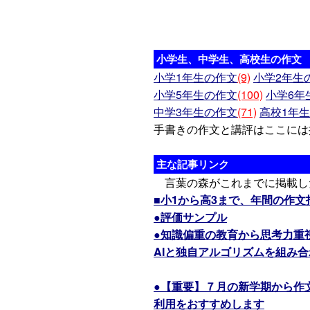
小学生、中学生、高校生の作文
小学1年生の作文
(9)
小学2年生
小学5年生の作文
(100)
小学6年
中学3年生の作文
(71)
高校1年
手書きの作文と講評はここには
主な記事リンク
言葉の森がこれまでに掲載し
■小1から高3まで、年間の作
●評価サンプル
●知識偏重の教育から思考力重
AIと独自アルゴリズムを組み
●【重要】７月の新学期から作
利用をおすすめします