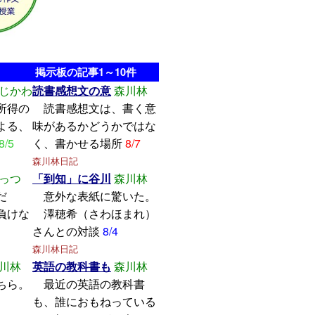
掲示板の記事1～10件
じかわ
読書感想文の意
森川林
所得の
読書感想文は、書く意
よる、
味があるかどうかではな
8/5
く、書かせる場所
8/7
森川林日記
っつ
「到知」に谷川
森川林
学んだ
意外な表紙に驚いた。
けな
澤穂希（さわほまれ）
さんとの対談
8/4
森川林日記
川林
英語の教科書も
森川林
ちら。
最近の英語の教科書
も、誰におもねっている