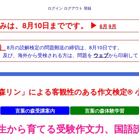
ログイン
ログアウト
登録
みは、8月10日までです。 ▶
8月
9月
日）
8月の読解検定の問題郵送の締切は、8月10日です。
方、及び、海外から受検される方は、問題を
ウェブ
から印刷して
森リン」による客観性のある作文検定® 小
言葉の森受講案内
言葉の森体験学習
年生から育てる受験作文力、国語