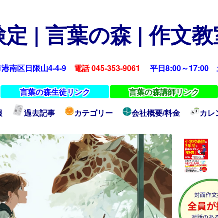
定 | 言葉の森 | 作文
浜市港南区日限山4-4-9
電話 045-353-9061
平日8:00～17:00 土
言葉の森生徒リンク
言葉の森講師リンク
報
過去記事
カテゴリー
会社概要/料金
カレ