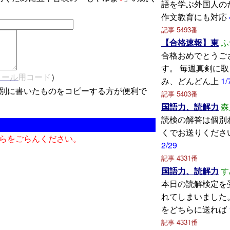
語を学ぶ外国人の
作文教育にも対応
記事 5493番
【合格速報】東
ふ
合格おめでとうご
す。 毎週真剣に
メール
用コード
）
み、どんどん上
1/
別に書いたものをコピーする方が便利で
記事 5403番
国語力、読解力
森
読検の解答は個別
くでお送りくださ
らをごらんください。
2/29
記事 4331番
国語力、読解力
す
本日の読解検定を
れてしまいました
をどちらに送れば
記事 4331番