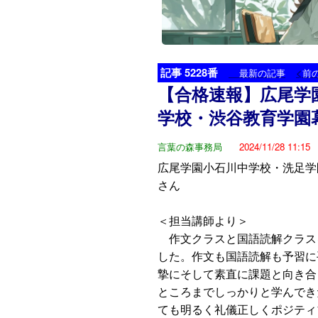
記事 5228番
<
最新の記事
前
【合格速報】広尾学
学校・渋谷教育学園
言葉の森事務局
2024/11/28 11:15
広尾学園小石川中学校・洗足学園
さん
＜担当講師より＞
作文クラスと国語読解クラス
した。作文も国語読解も予習に
摯にそして素直に課題と向き合
ところまでしっかりと学んできた
ても明るく礼儀正しくポジティ