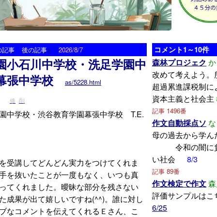
>
コメント1～10件
の記事
後の記事
2026/8/7
園小石川中学校・洗足学園中
森林プロジェク
か
改めて考えよう。
幕張中学校
as/5228.html
超過累進課税制に
資本主義と社会主
修
削
記事 1496番
中学校・渋谷教育学園幕張中学校 T.E.
作文自動採点ソ
な
母の過去から
令和の闇に負
い社会
8/3
を受講してどんどん実力をつけてくれま
記事 89番
手を抜いたことが一度もなく、いつも真
作文検定で作文
森
ってくれました。曖昧な部分を残さない
評価サンプルはこ
成果が出て嬉しいですね(^^)。誰に対し
6/25
ブなコメントを伝えてくれるＥさん、こ