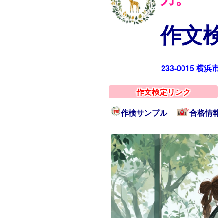
作文検
233-0015 横
作文検定リンク
作検サンプル
合格情