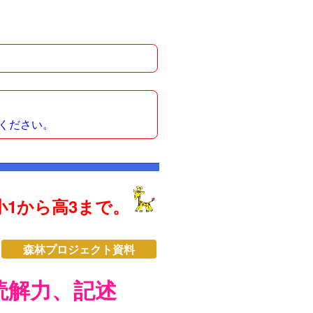
ください。
1から高3まで。
森林プロジェクト資料
読解力、記述