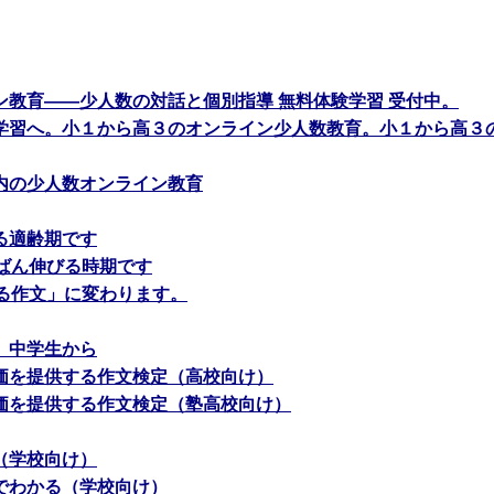
ン教育――少人数の対話と個別指導 無料体験学習 受付中。
学習へ。小１から高３のオンライン少人数教育。小１から高３
内の少人数オンライン教育
る適齢期です
ちばん伸びる時期です
える作文」に変わります。
、中学生から
価を提供する作文検定（高校向け）
価を提供する作文検定（塾高校向け）
（学校向け）
でわかる（学校向け）