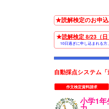
★読解検定のお申込
★
読解検定 8/23（
10日過ぎに申し込まれる
自動採点システム「
作文検定資料請求
小学1
力。