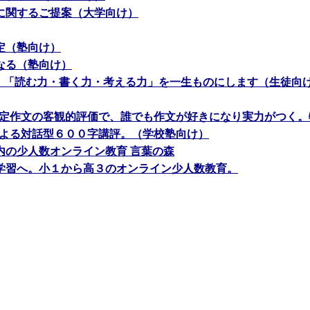
に関するご提案（大学向け）
定（塾向け）
なる（塾向け）
で、「読む力・書く力・考える力」を一生ものにします（生徒向
定作文の客観的評価で、誰でも作文が好きになり実力がつく。
による対話型６００字講評。（学校塾向け）
内の少人数オンライン教育 言葉の森
学習へ。小１から高３のオンライン少人数教育。