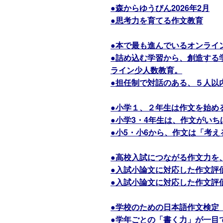
●森からゆうびん2026年2月
●思考力を育てる作文教育
●本で最も進んでいるオンライ
●詰め込む学習から、創造する
ライン少人数教育。
●担任制で対話のある、５人以
●小学１、２年生は作文を始め
●小学3・4年生は、作文がい
●小5・小6から、作文は「考
●高校入試につながる作文力を
●入試小論文に対応した作文評
●入試小論文に対応した作文評
●学校のための日本語作文検定
●学年ごとの「書く力」が一目