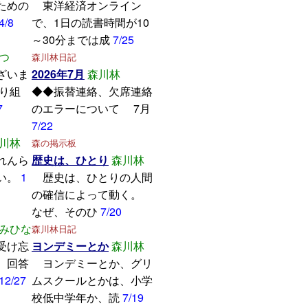
ための
東洋経済オンライン
4/8
で、1日の読書時間が10
～30分までは成
7/25
つ
森川林日記
ざいま
2026年7月
森川林
取り組
◆◆振替連絡、欠席連絡
7
のエラーについて 7月
7/22
川林
森の掲示板
れんら
歴史は、ひとり
森川林
い。
1
歴史は、ひとりの人間
の確信によって動く。
なぜ、そのひ
7/20
みひな
森川林日記
受け忘
ヨンデミーとか
森川林
。回答
ヨンデミーとか、グリ
12/27
ムスクールとかは、小学
校低中学年か、読
7/19