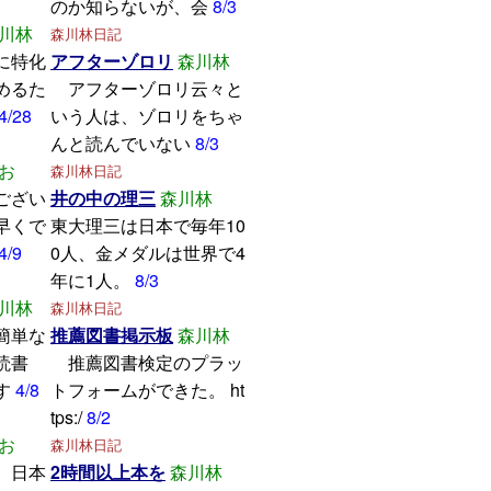
のか知らないが、会
8/3
川林
森川林日記
に特化
アフターゾロリ
森川林
めるた
アフターゾロリ云々と
4/28
いう人は、ゾロリをちゃ
んと読んでいない
8/3
お
森川林日記
ござい
井の中の理三
森川林
早くで
東大理三は日本で毎年10
4/9
0人、金メダルは世界で4
年に1人。
8/3
川林
森川林日記
簡単な
推薦図書掲示板
森川林
読書
推薦図書検定のプラッ
す
4/8
トフォームができた。 ht
tps:/
8/2
お
森川林日記
、日本
2時間以上本を
森川林