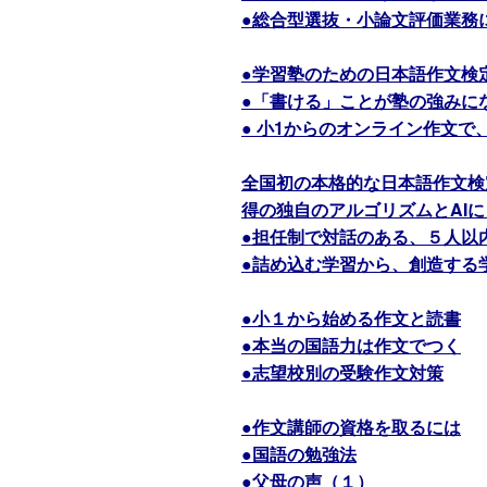
●総合型選抜・小論文評価業務
●学習塾のための日本語作文検
●「書ける」ことが塾の強みに
● 小1からのオンライン作文
全国初の本格的な日本語作文検
得の独自のアルゴリズムとAI
●担任制で対話のある、５人以
●詰め込む学習から、創造する
●小１から始める作文と読書
●本当の国語力は作文でつく
●志望校別の受験作文対策
●作文講師の資格を取るには
●国語の勉強法
●父母の声（１）