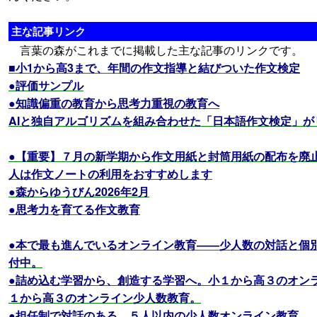
主な記事リンク
言葉の森がこれまでに掲載した主な記事のリンクです。
■小1から高3まで、年間の作文指導と結びついた作文検定
●評価サンプル
●知識偏重の教育から思考力重視の教育へ
AIと独自アルゴリズムを組み合わせた「日本語作文検定」が
●【重要】７月の新学期から作文用紙と封筒用紙の配布を廃
人は作文ノートの利用をおすすめします
●森からゆうびん2026年2月
●思考力を育てる作文教育
●本で最も進んでいるオンライン教育――少人数の対話と個別
付中。
●詰め込む学習から、創造する学習へ。小１から高３のオン
１から高３のオンライン少人数教育。
●担任制で対話のある、５人以内の少人数オンライン教育