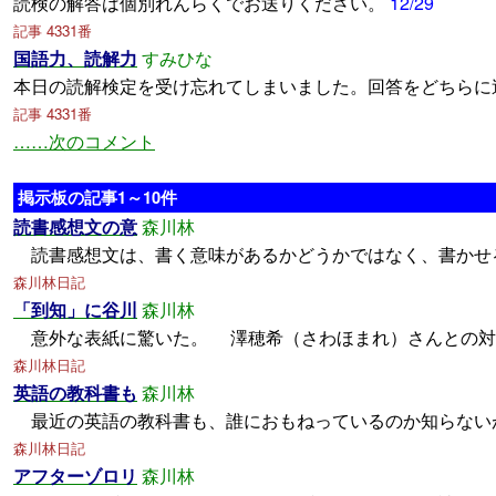
読検の解答は個別れんらくでお送りください。
12/29
記事 4331番
国語力、読解力
すみひな
本日の読解検定を受け忘れてしまいました。回答をどちらに
記事 4331番
……次のコメント
掲示板の記事1～10件
読書感想文の意
森川林
読書感想文は、書く意味があるかどうかではなく、書かせ
森川林日記
「到知」に谷川
森川林
意外な表紙に驚いた。 澤穂希（さわほまれ）さんとの
森川林日記
英語の教科書も
森川林
最近の英語の教科書も、誰におもねっているのか知らない
森川林日記
アフターゾロリ
森川林