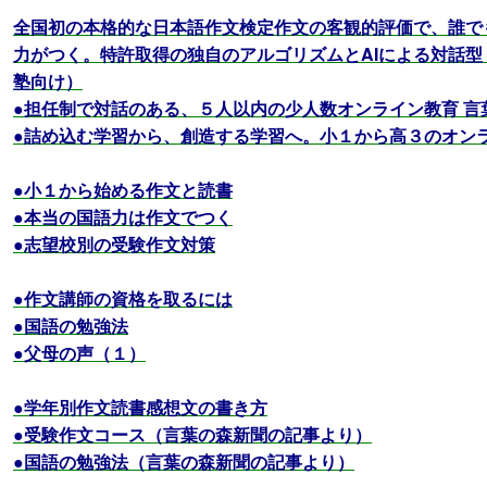
全国初の本格的な日本語作文検定作文の客観的評価で、誰で
力がつく。特許取得の独自のアルゴリズムとAIによる対話
塾向け）
●担任制で対話のある、５人以内の少人数オンライン教育 言
●詰め込む学習から、創造する学習へ。小１から高３のオン
●小１から始める作文と読書
●本当の国語力は作文でつく
●志望校別の受験作文対策
●作文講師の資格を取るには
●国語の勉強法
●父母の声（１）
●学年別作文読書感想文の書き方
●受験作文コース（言葉の森新聞の記事より）
●国語の勉強法（言葉の森新聞の記事より）