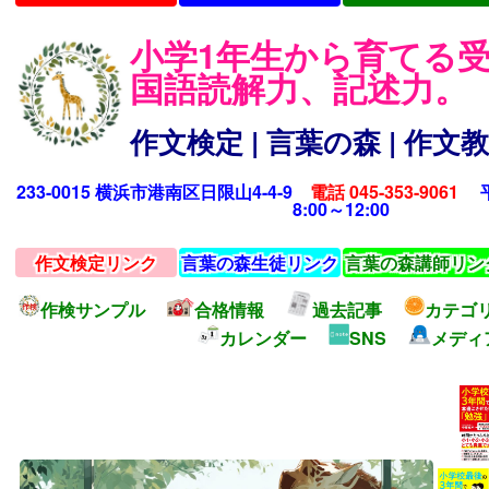
小学1年生から育てる
国語読解力、記述力。
作文検定 | 言葉の森 | 作
233-0015 横浜市港南区日限山4-4-9
電話 045-353-9061
平日
8:00～12:00
作文検定リンク
言葉の森生徒リンク
言葉の森講師リン
作検サンプル
合格情報
過去記事
カテゴ
カレンダー
SNS
メディ