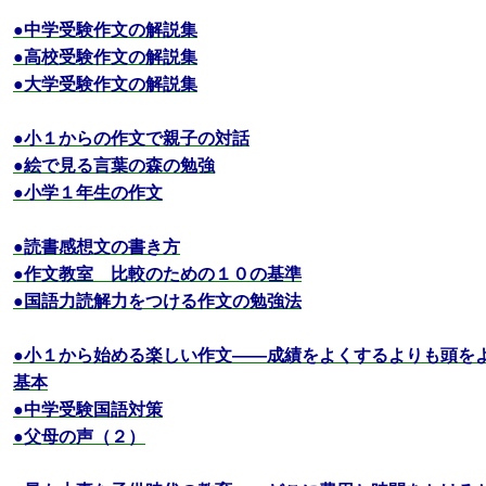
●中学受験作文の解説集
●高校受験作文の解説集
●大学受験作文の解説集
●小１からの作文で親子の対話
●絵で見る言葉の森の勉強
●小学１年生の作文
●読書感想文の書き方
●作文教室 比較のための１０の基準
●国語力読解力をつける作文の勉強法
●小１から始める楽しい作文――成績をよくするよりも頭を
基本
●中学受験国語対策
●父母の声（２）