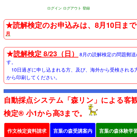
ログイン
ログアウト
登録
★読解検定のお申込みは、8月10日まで
月
★
読解検定 8/23（日）
8月の読解検定の問題郵送
す。
10日過ぎに申し込まれる方、及び、海外から受検される
から印刷してください。
自動採点システム「森リン」による客
検定® 小1から高3まで。
作文検定資料請求
言葉の森受講案内
言葉の森体験学