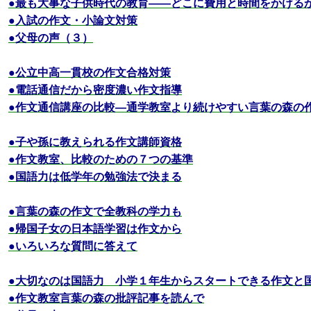
●最も大事な子供時代の教育――どこに費用と時間をかける
●入試の作文・小論文対策
●父母の声（３）
●公立中高一貫校の作文合格対策
●電話通信だから密度濃い作文指導
●作文通信講座の比較―通学教室より続けやすい言葉の森の
●子や孫に教えられる作文講師資格
●作文教室、比較のための７つの基準
●国語力は低学年の勉強法で決まる
●言葉の森の作文で全教科の学力も
●帰国子女の日本語学習は作文から
●いろいろな質問に答えて
●大切なのは国語力 小学１年生からスタートできる作文と
●作文教室言葉の森の批評記事を読んで