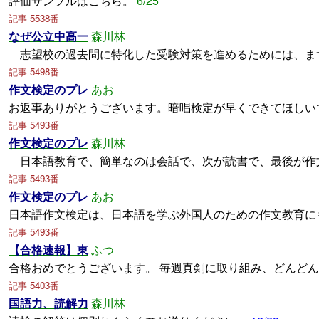
評価サンプルはこちら。
6/25
記事 5538番
なぜ公立中高一
森川林
志望校の過去問に特化した受験対策を進めるためには、ま
記事 5498番
作文検定のプレ
あお
お返事ありがとうございます。暗唱検定が早くできてほしい
記事 5493番
作文検定のプレ
森川林
日本語教育で、簡単なのは会話で、次が読書で、最後が作
記事 5493番
作文検定のプレ
あお
日本語作文検定は、日本語を学ぶ外国人のための作文教育に
記事 5493番
【合格速報】東
ふつ
合格おめでとうございます。 毎週真剣に取り組み、どんど
記事 5403番
国語力、読解力
森川林