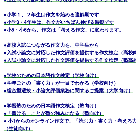
●小学１、２年生は作文を始める適齢期です
●小学3・4年生は、作文がいちばん伸びる時期です
●小5・小6から、作文は「考える作文」に変わります。
●高校入試につながる作文力を、中学生から
●入試小論文に対応した作文評価を提供する作文検定（高校
●入試小論文に対応した作文評価を提供する作文検定（塾高
●学校のための日本語作文検定（学校向け）
●学年ごとの「書く力」が一目でわかる（学校向け）
●総合型選抜・小論文評価業務に関するご提案（大学向け）
●学習塾のための日本語作文検定（塾向け）
●「書ける」ことが塾の強みになる（塾向け）
● 小1からのオンライン作文で、「読む力・書く力・考える
（生徒向け）