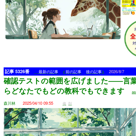
記事 5326番
<
>
最新の記事
前の記事
後の記事
2026/8/7
確認テストの範囲を広げました――言
らどなたでもどの教科でもできます
as
森川林
2025/04/10 09:55
修
削