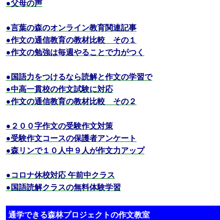
●父母の声
●言葉の森のオンライン教育関連記事
●作文の通信教育の教材比較 その１
●作文の勉強は毎週やることで力がつく
●国語力をつけるなら読解と作文の学習で
●中高一貫校の作文試験に対応
●作文の通信教育の教材比較 その２
●２００字作文の受験作文対策
●受験作文コースの保護者アンケート
●森リンで１０人中９人が作文力アップ
●コロナ休校対応 午前中クラス
●国語読解クラスの無料体験学習
通学できる森林プロジェクトの作文教室