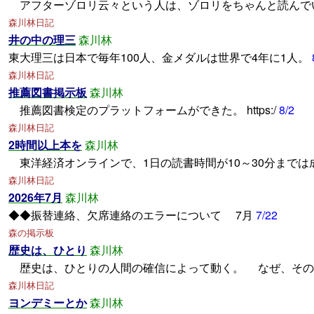
アフターゾロリ云々という人は、ゾロリをちゃんと読んで
森川林日記
井の中の理三
森川林
東大理三は日本で毎年100人、金メダルは世界で4年に1人。
森川林日記
推薦図書掲示板
森川林
推薦図書検定のプラットフォームができた。 https:/
8/2
森川林日記
2時間以上本を
森川林
東洋経済オンラインで、1日の読書時間が10～30分までは
森川林日記
2026年7月
森川林
◆◆振替連絡、欠席連絡のエラーについて 7月
7/22
森の掲示板
歴史は、ひとり
森川林
歴史は、ひとりの人間の確信によって動く。 なぜ、そ
森川林日記
ヨンデミーとか
森川林