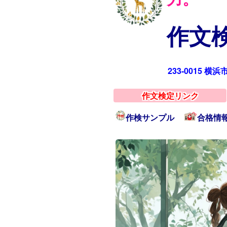
作文検
233-0015 横
作文検定リンク
作検サンプル
合格情