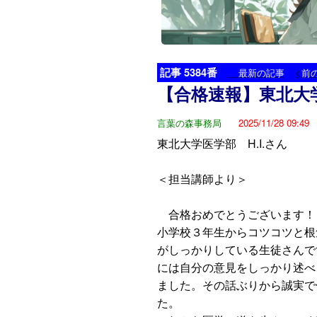
記事 5384番
<
最新の記事
前
【合格速報】東北大
言葉の森事務局
2025/11/28 09:49
東北大学医学部 H.I.さん
＜担当講師より＞
合格おめでとうございます！
小学校３年生からコツコツと根
がしっかりしている生徒さんで
には自分の意見をしっかり述べ
ました。その話ぶりから誠実で
た。