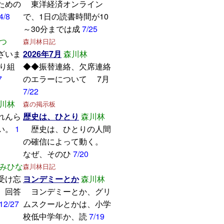
ための
東洋経済オンライン
4/8
で、1日の読書時間が10
～30分までは成
7/25
つ
森川林日記
ざいま
2026年7月
森川林
取り組
◆◆振替連絡、欠席連絡
7
のエラーについて 7月
7/22
川林
森の掲示板
れんら
歴史は、ひとり
森川林
い。
1
歴史は、ひとりの人間
の確信によって動く。
なぜ、そのひ
7/20
みひな
森川林日記
受け忘
ヨンデミーとか
森川林
。回答
ヨンデミーとか、グリ
12/27
ムスクールとかは、小学
校低中学年か、読
7/19