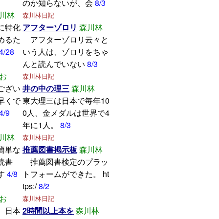
のか知らないが、会
8/3
川林
森川林日記
に特化
アフターゾロリ
森川林
めるた
アフターゾロリ云々と
4/28
いう人は、ゾロリをちゃ
んと読んでいない
8/3
お
森川林日記
ござい
井の中の理三
森川林
早くで
東大理三は日本で毎年10
4/9
0人、金メダルは世界で4
年に1人。
8/3
川林
森川林日記
簡単な
推薦図書掲示板
森川林
読書
推薦図書検定のプラッ
す
4/8
トフォームができた。 ht
tps:/
8/2
お
森川林日記
、日本
2時間以上本を
森川林