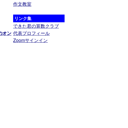
作文教室
リンク集
できた君の算数クラブ
のオン
代表プロフィール
Zoomサインイン