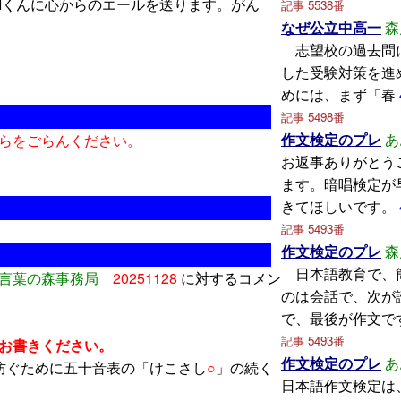
Iくんに心からのエールを送ります。がん
記事 5538番
なぜ公立中高一
森
志望校の過去問
した受験対策を進
めには、まず「春
記事 5498番
作文検定のプレ
あ
らをごらんください。
お返事ありがとう
ます。暗唱検定が
きてほしいです。
記事 5493番
作文検定のプレ
森
日本語教育で、
言葉の森事務局
20251128
に対するコメン
のは会話で、次が
で、最後が作文で
記事 5493番
お書きください。
作文検定のプレ
あ
防ぐために五十音表の「けこさし
○
」の続く
日本語作文検定は