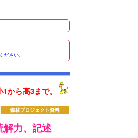
ください。
1から高3まで。
森林プロジェクト資料
読解力、記述