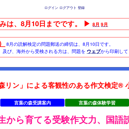
ログイン
ログアウト
登録
みは、8月10日までです。 ▶
8月
9月
日）
8月の読解検定の問題郵送の締切は、8月10日です。
方、及び、海外から受検される方は、問題を
ウェブ
から印刷して
森リン」による客観性のある作文検定® 小
言葉の森受講案内
言葉の森体験学習
年生から育てる受験作文力、国語