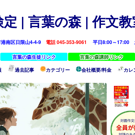
定 | 言葉の森 | 作文
浜市港南区日限山4-4-9
電話 045-353-9061
平日8:00～17:00 土
言葉の森生徒リンク
言葉の森講師リンク
報
過去記事
カテゴリー
会社概要/料金
カレ