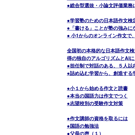
●総合型選抜・小論文評価業務
●学習塾のための日本語作文検
●「書ける」ことが塾の強みに
● 小1からのオンライン作文
全国初の本格的な日本語作文検
得の独自のアルゴリズムとAI
●担任制で対話のある、５人以
●詰め込む学習から、創造する
●小１から始める作文と読書
●本当の国語力は作文でつく
●志望校別の受験作文対策
●作文講師の資格を取るには
●国語の勉強法
●父母の声（１）