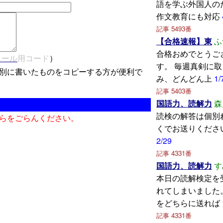
語を学ぶ外国人の
作文教育にも対応
記事 5493番
【合格速報】東
ふ
合格おめでとうご
メール
用コード
）
す。 毎週真剣に
別に書いたものをコピーする方が便利で
み、どんどん上
1/
記事 5403番
国語力、読解力
森
読検の解答は個別
らをごらんください。
くでお送りくださ
2/29
記事 4331番
国語力、読解力
す
本日の読解検定を
れてしまいました
をどちらに送れば
記事 4331番