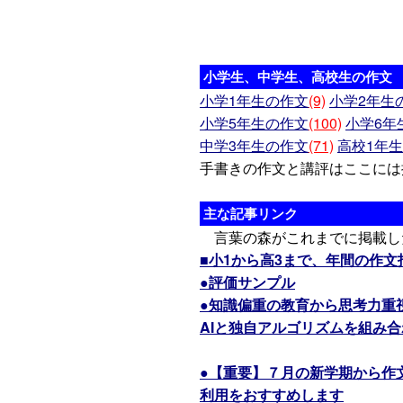
小学生、中学生、高校生の作文
小学1年生の作文
(9)
小学2年生
小学5年生の作文
(100)
小学6年
中学3年生の作文
(71)
高校1年
手書きの作文と講評はここには
主な記事リンク
言葉の森がこれまでに掲載し
■小1から高3まで、年間の作
●評価サンプル
●知識偏重の教育から思考力重
AIと独自アルゴリズムを組み
●【重要】７月の新学期から作
利用をおすすめします