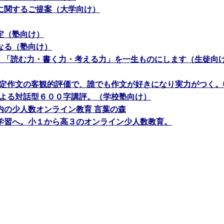
に関するご提案（大学向け）
定（塾向け）
なる（塾向け）
で、「読む力・書く力・考える力」を一生ものにします（生徒向
定作文の客観的評価で、誰でも作文が好きになり実力がつく。
による対話型６００字講評。（学校塾向け）
内の少人数オンライン教育 言葉の森
学習へ。小１から高３のオンライン少人数教育。