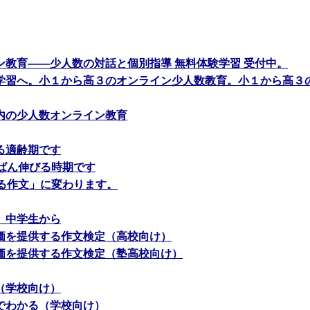
ン教育――少人数の対話と個別指導 無料体験学習 受付中。
学習へ。小１から高３のオンライン少人数教育。小１から高３
内の少人数オンライン教育
る適齢期です
ちばん伸びる時期です
える作文」に変わります。
、中学生から
価を提供する作文検定（高校向け）
価を提供する作文検定（塾高校向け）
（学校向け）
でわかる（学校向け）