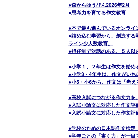
●森からゆうびん2026年2月
●思考力を育てる作文教育
●本で最も進んでいるオンライ
●詰め込む学習から、創造する
ライン少人数教育。
●担任制で対話のある、５人以
●小学１、２年生は作文を始め
●小学3・4年生は、作文がい
●小5・小6から、作文は「考
●高校入試につながる作文力を
●入試小論文に対応した作文評
●入試小論文に対応した作文評
●学校のための日本語作文検定
●学年ごとの「書く力」が一目