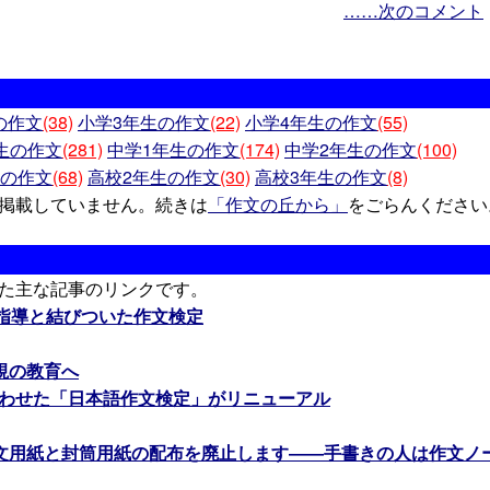
……次のコメント
の作文
(38)
小学3年生の作文
(22)
小学4年生の作文
(55)
生の作文
(281)
中学1年生の作文
(174)
中学2年生の作文
(100)
生の作文
(68)
高校2年生の作文
(30)
高校3年生の作文
(8)
掲載していません。続きは
「作文の丘から」
をごらんください
た主な記事のリンクです。
文指導と結びついた作文検定
視の教育へ
合わせた「日本語作文検定」がリニューアル
文用紙と封筒用紙の配布を廃止します――手書きの人は作文ノ