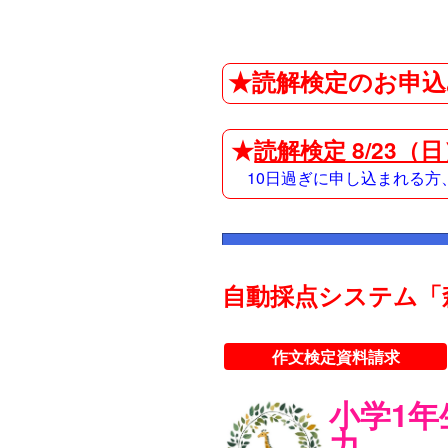
★読解検定のお申込
★
読解検定 8/23（
10日過ぎに申し込まれる
自動採点システム「
作文検定資料請求
小学1
力。