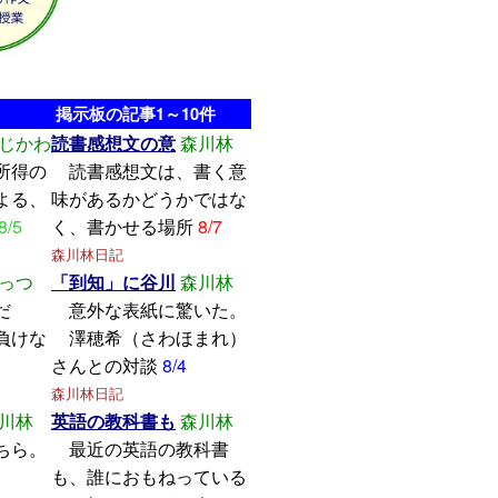
掲示板の記事1～10件
じかわ
読書感想文の意
森川林
所得の
読書感想文は、書く意
よる、
味があるかどうかではな
8/5
く、書かせる場所
8/7
森川林日記
っつ
「到知」に谷川
森川林
学んだ
意外な表紙に驚いた。
けな
澤穂希（さわほまれ）
さんとの対談
8/4
森川林日記
川林
英語の教科書も
森川林
ちら。
最近の英語の教科書
も、誰におもねっている