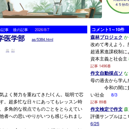
>
コメント1～10件
の記事
後の記事
2026/8/7
学医学部
森林プロジェク
か
as/5384.html
改めて考えよう。
修
削
超過累進課税制に
資本主義と社会主
記事 1496番
作文自動採点ソ
な
母の過去から
令和の闇に負
気よく努力を重ねてきたIくん。聡明で芯
い社会
8/3
す。超多忙な日々にあってもレッスン時
記事 89番
、多角的な視点でものごとをとらえてい
作文検定で作文
森
他者への思いやりがいつも感じられまし
評価サンプルはこ
6/25