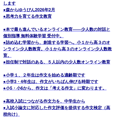
します
●森からゆうびん2026年2月
●思考力を育てる作文教育
●本で最も進んでいるオンライン教育――少人数の対話と
個別指導 無料体験学習 受付中。
●詰め込む学習から、創造する学習へ。小１から高３のオ
ンライン少人数教育。小１から高３のオンライン少人数教
育。
●担任制で対話のある、５人以内の少人数オンライン教育
●小学１、２年生は作文を始める適齢期です
●小学3・4年生は、作文がいちばん伸びる時期です
●小5・小6から、作文は「考える作文」に変わります。
●高校入試につながる作文力を、中学生から
●入試小論文に対応した作文評価を提供する作文検定（高
校向け）