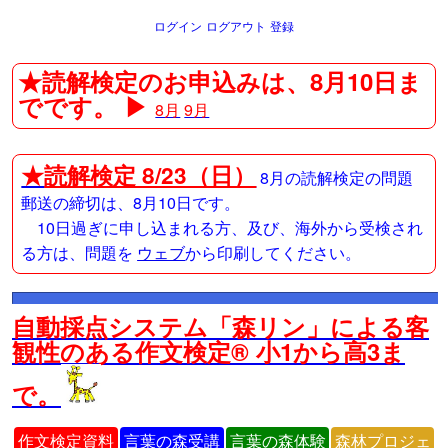
ログイン
ログアウト
登録
★読解検定のお申込みは、8月10日ま
でです。 ▶
8月
9月
★
読解検定 8/23（日）
8月の読解検定の問題
郵送の締切は、8月10日です。
10日過ぎに申し込まれる方、及び、海外から受検され
る方は、問題を
ウェブ
から印刷してください。
自動採点システム「森リン」による客
観性のある作文検定® 小1から高3ま
で。
作文検定資料
言葉の森受講
言葉の森体験
森林プロジェ