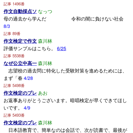
記事 1496番
作文自動採点ソ
なっつ
母の過去から学んだ 令和の闇に負けない社会
8/3
記事 89番
作文検定で作文
森川林
評価サンプルはこちら。
6/25
記事 5538番
なぜ公立中高一
森川林
志望校の過去問に特化した受験対策を進めるためには、
まず「春
4/28
記事 5498番
作文検定のプレ
あお
お返事ありがとうございます。暗唱検定が早くできてほし
いです。
4/9
記事 5493番
作文検定のプレ
森川林
日本語教育で、簡単なのは会話で、次が読書で、最後が