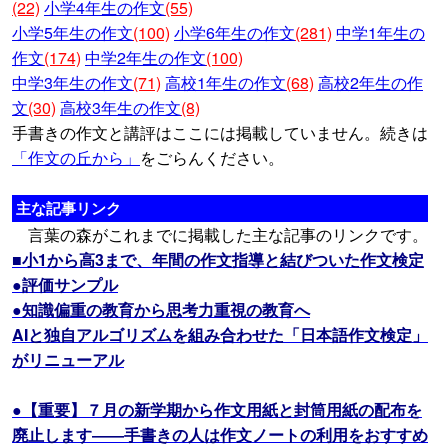
(22)
小学4年生の作文
(55)
小学5年生の作文
(100)
小学6年生の作文
(281)
中学1年生の
作文
(174)
中学2年生の作文
(100)
中学3年生の作文
(71)
高校1年生の作文
(68)
高校2年生の作
文
(30)
高校3年生の作文
(8)
手書きの作文と講評はここには掲載していません。続きは
「作文の丘から」
をごらんください。
主な記事リンク
言葉の森がこれまでに掲載した主な記事のリンクです。
■小1から高3まで、年間の作文指導と結びついた作文検定
●評価サンプル
●知識偏重の教育から思考力重視の教育へ
AIと独自アルゴリズムを組み合わせた「日本語作文検定」
がリニューアル
●【重要】７月の新学期から作文用紙と封筒用紙の配布を
廃止します――手書きの人は作文ノートの利用をおすすめ