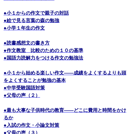
●小１からの作文で親子の対話
●絵で見る言葉の森の勉強
●小学１年生の作文
●読書感想文の書き方
●作文教室 比較のための１０の基準
●国語力読解力をつける作文の勉強法
●小１から始める楽しい作文――成績をよくするよりも頭
をよくすることが勉強の基本
●中学受験国語対策
●父母の声（２）
●最も大事な子供時代の教育――どこに費用と時間をかけ
るか
●入試の作文・小論文対策
●父母の声（３）