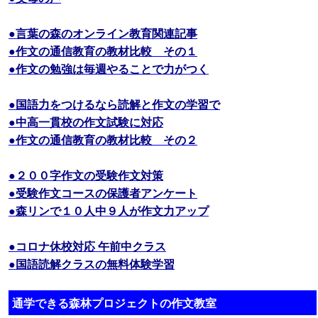
●言葉の森のオンライン教育関連記事
●作文の通信教育の教材比較 その１
●作文の勉強は毎週やることで力がつく
●国語力をつけるなら読解と作文の学習で
●中高一貫校の作文試験に対応
●作文の通信教育の教材比較 その２
●２００字作文の受験作文対策
●受験作文コースの保護者アンケート
●森リンで１０人中９人が作文力アップ
●コロナ休校対応 午前中クラス
●国語読解クラスの無料体験学習
通学できる森林プロジェクトの作文教室