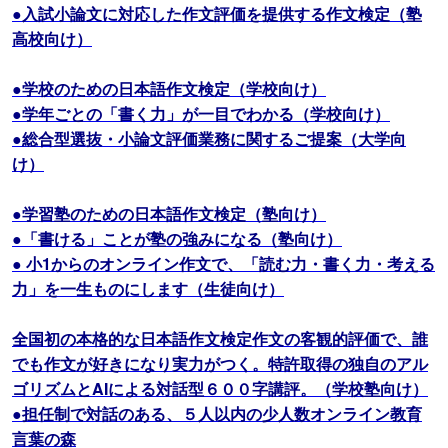
●入試小論文に対応した作文評価を提供する作文検定（塾
高校向け）
●学校のための日本語作文検定（学校向け）
●学年ごとの「書く力」が一目でわかる（学校向け）
●総合型選抜・小論文評価業務に関するご提案（大学向
け）
●学習塾のための日本語作文検定（塾向け）
●「書ける」ことが塾の強みになる（塾向け）
● 小1からのオンライン作文で、「読む力・書く力・考える
力」を一生ものにします（生徒向け）
全国初の本格的な日本語作文検定作文の客観的評価で、誰
でも作文が好きになり実力がつく。特許取得の独自のアル
ゴリズムとAIによる対話型６００字講評。（学校塾向け）
●担任制で対話のある、５人以内の少人数オンライン教育
言葉の森