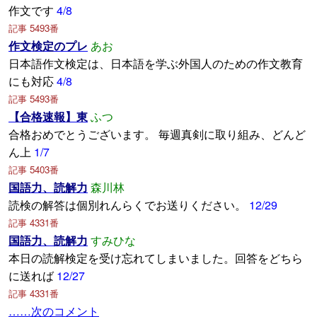
作文です
4/8
記事 5493番
作文検定のプレ
あお
日本語作文検定は、日本語を学ぶ外国人のための作文教育
にも対応
4/8
記事 5493番
【合格速報】東
ふつ
合格おめでとうございます。 毎週真剣に取り組み、どんど
ん上
1/7
記事 5403番
国語力、読解力
森川林
読検の解答は個別れんらくでお送りください。
12/29
記事 4331番
国語力、読解力
すみひな
本日の読解検定を受け忘れてしまいました。回答をどちら
に送れば
12/27
記事 4331番
……次のコメント