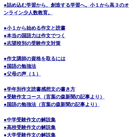
●詰め込む学習から、創造する学習へ。小１から高３のオ
ンライン少人数教育。
●小１から始める作文と読書
●本当の国語力は作文でつく
●志望校別の受験作文対策
●作文講師の資格を取るには
●国語の勉強法
●父母の声（１）
●学年別作文読書感想文の書き方
●受験作文コース（言葉の森新聞の記事より）
●国語の勉強法（言葉の森新聞の記事より）
●中学受験作文の解説集
●高校受験作文の解説集
●大学受験作文の解説集