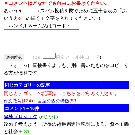
▼コメントはどなたでも自由にお書きください。
あいうえ
（スパム投稿を防ぐために五十音表の「あ
いうえ
○
」の続く１文字を入れてください。）
ハンドルネーム又はコード：
（za=
森友メール
用コード
）
フォームに直接書くよりも、別に書いたものをコピーす
る方が便利です。
同じカテゴリーの記事
同じカテゴリーの記事は、こちらをごらんください。
(134)
(83)
作文教育
言葉の森の特徴
コメント1～10件
森林プロジェク
かじかわ
改めて考えよう。所得の超過累進課税制による、資本主義
と社会主
8/5