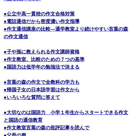
●公立中高一貫校の作文合格対策
●電話通信だから密度濃い作文指導
●作文通信講座の比較―通学教室より続けやすい言葉の森
の作文通信
●子や孫に教えられる作文講師資格
●作文教室、比較のための７つの基準
●国語力は低学年の勉強法で決まる
●言葉の森の作文で全教科の学力も
●帰国子女の日本語学習は作文から
●いろいろな質問に答えて
●大切なのは国語力 小学１年生からスタートできる作文
と国語の通信教育
●作文教室言葉の森の批評記事を読んで
●父母の声