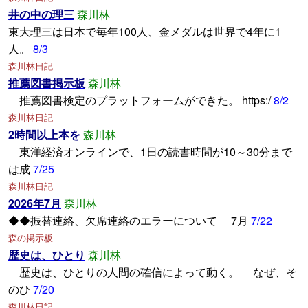
井の中の理三
森川林
東大理三は日本で毎年100人、金メダルは世界で4年に1
人。
8/3
森川林日記
推薦図書掲示板
森川林
推薦図書検定のプラットフォームができた。 https:/
8/2
森川林日記
2時間以上本を
森川林
東洋経済オンラインで、1日の読書時間が10～30分まで
は成
7/25
森川林日記
2026年7月
森川林
◆◆振替連絡、欠席連絡のエラーについて 7月
7/22
森の掲示板
歴史は、ひとり
森川林
歴史は、ひとりの人間の確信によって動く。 なぜ、そ
のひ
7/20
森川林日記