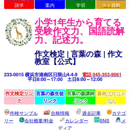
請求
案内
学習
クト資料
小学1年生から育てる
受験作文力、国語読解
力、記述力。
作文検定 | 言葉の森 | 作文
教室【公式】
233-0015 横浜市港南区日限山4-4-9
電話 045-353-9061
平日8:00～17:00 土日8:00～12:00
作文検定リン
言葉の森生徒
言葉の森講師
森林プロジェ
ク
リンク
リンク
クト
作検サンプル
合格情報
過去記事
カテゴ
リー
会社概要/料金
カレンダー
SNS
メ
ディア