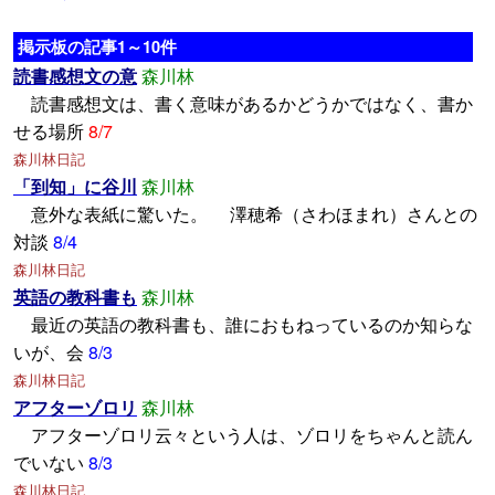
掲示板の記事1～10件
読書感想文の意
森川林
読書感想文は、書く意味があるかどうかではなく、書か
せる場所
8/7
森川林日記
「到知」に谷川
森川林
意外な表紙に驚いた。 澤穂希（さわほまれ）さんとの
対談
8/4
森川林日記
英語の教科書も
森川林
最近の英語の教科書も、誰におもねっているのか知らな
いが、会
8/3
森川林日記
アフターゾロリ
森川林
アフターゾロリ云々という人は、ゾロリをちゃんと読ん
でいない
8/3
森川林日記