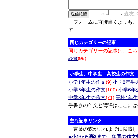
（za=
森友
フォームに直接書くよりも、
す。
同じカテゴリーの記事
同じカテゴリーの記事は、こち
(95)
読書
小学生、中学生、高校生の作文
小学1年生の作文
(9)
小学2年生
小学5年生の作文
(100)
小学6年
中学3年生の作文
(71)
高校1年
手書きの作文と講評はここには
主な記事リンク
言葉の森がこれまでに掲載し
■小1から高3まで、年間の作