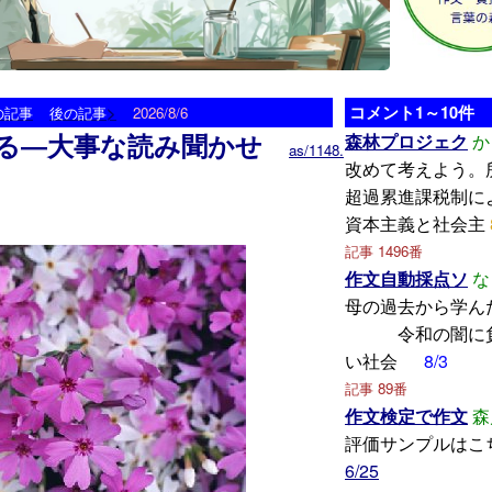
>
コメント1～10件
の記事
後の記事
2026/8/6
る―大事な読み聞かせ
森林プロジェク
か
as/1148.
改めて考えよう。
超過累進課税制に
資本主義と社会主
記事 1496番
作文自動採点ソ
な
母の過去から
令和の闇に負
い社会
8/3
記事 89番
作文検定で作文
森
評価サンプルはこ
6/25