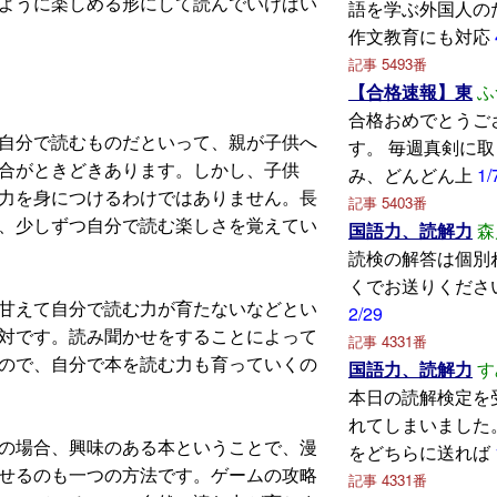
ように楽しめる形にして読んでいけばい
語を学ぶ外国人の
作文教育にも対応
記事 5493番
【合格速報】東
ふ
合格おめでとうご
自分で読むものだといって、親が子供へ
す。 毎週真剣に
合がときどきあります。しかし、子供
み、どんどん上
1/
力を身につけるわけではありません。長
記事 5403番
、少しずつ自分で読む楽しさを覚えてい
国語力、読解力
森
読検の解答は個別
くでお送りくださ
甘えて自分で読む力が育たないなどとい
2/29
対です。読み聞かせをすることによって
記事 4331番
ので、自分で本を読む力も育っていくの
国語力、読解力
す
本日の読解検定を
れてしまいました
の場合、興味のある本ということで、漫
をどちらに送れば
せるのも一つの方法です。ゲームの攻略
記事 4331番