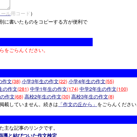
メール
用コード
）
別に書いたものをコピーする方が便利で
らをごらんください。
の作文
(38)
小学3年生の作文
(22)
小学4年生の作文
(55)
生の作文
(281)
中学1年生の作文
(174)
中学2年生の作文
(100)
生の作文
(68)
高校2年生の作文
(30)
高校3年生の作文
(8)
掲載していません。続きは
「作文の丘から」
をごらんください
た主な記事のリンクです。
文指導と結びついた作文検定