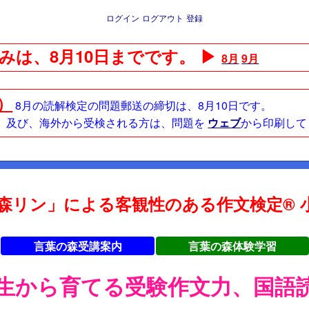
ログイン
ログアウト
登録
みは、8月10日までです。 ▶
8月
9月
日）
8月の読解検定の問題郵送の締切は、8月10日です。
方、及び、海外から受検される方は、問題を
ウェブ
から印刷して
森リン」による客観性のある作文検定® 小
言葉の森受講案内
言葉の森体験学習
年生から育てる受験作文力、国語