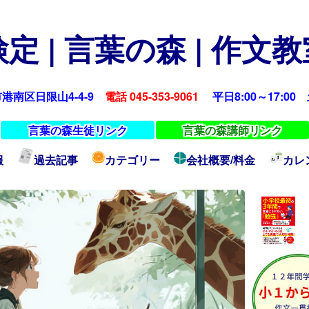
定 | 言葉の森 | 作文
浜市港南区日限山4-4-9
電話 045-353-9061
平日8:00～17:00 土
言葉の森生徒リンク
言葉の森講師リンク
報
過去記事
カテゴリー
会社概要/料金
カレ