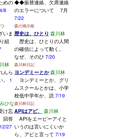
ための
◆◆振替連絡、欠席連絡
4/8
のエラーについて 7月
7/22
つ
森の掲示板
ざいま
歴史は、ひとり
森川林
取り組
歴史は、ひとりの人間
7
の確信によって動く。
なぜ、そのひ
7/20
川林
森川林日記
れんら
ヨンデミーとか
森川林
い。
1
ヨンデミーとか、グリ
ムスクールとかは、小学
校低中学年か、読
7/19
みひな
森川林日記
受け忘
APIはアピ、
森川林
。回答
APIをエーピーアイと
12/27
いうのは言いにくいか
ら、アピと言って
7/19