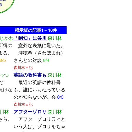
掲示板の記事1～10件
じかわ
「到知」に谷川
森川林
所得の
意外な表紙に驚いた。
よる、
澤穂希（さわほまれ）
8/5
さんとの対談
8/4
森川林日記
っつ
英語の教科書も
森川林
学んだ
最近の英語の教科書
けな
も、誰におもねっている
のか知らないが、会
8/3
森川林日記
川林
アフターゾロリ
森川林
ちら。
アフターゾロリ云々と
いう人は、ゾロリをちゃ