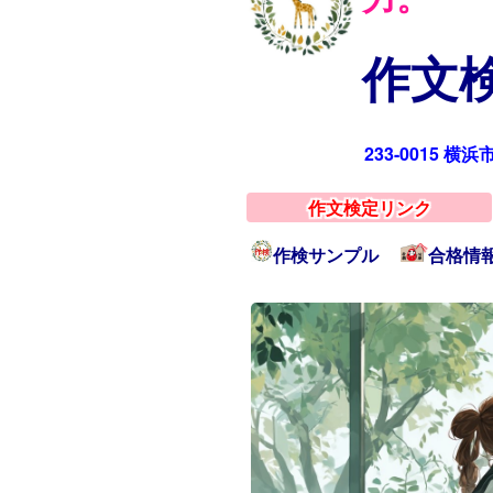
作文検
233-0015 横
作文検定リンク
作検サンプル
合格情