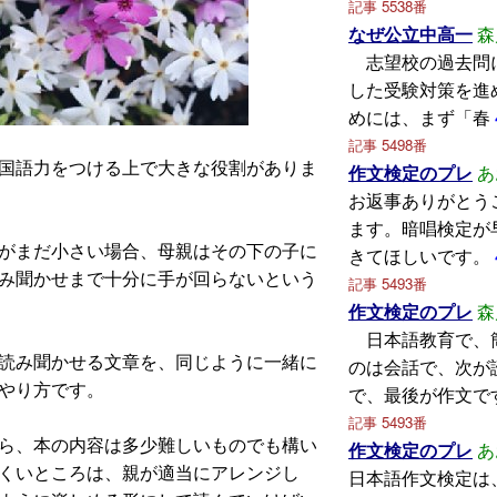
記事 5538番
なぜ公立中高一
森
志望校の過去問
した受験対策を進
めには、まず「春
記事 5498番
国語力をつける上で大きな役割がありま
作文検定のプレ
あ
お返事ありがとう
ます。暗唱検定が
がまだ小さい場合、母親はその下の子に
きてほしいです。
み聞かせまで十分に手が回らないという
記事 5493番
作文検定のプレ
森
日本語教育で、
読み聞かせる文章を、同じように一緒に
のは会話で、次が
やり方です。
で、最後が作文で
記事 5493番
ら、本の内容は多少難しいものでも構い
作文検定のプレ
あ
くいところは、親が適当にアレンジし
日本語作文検定は