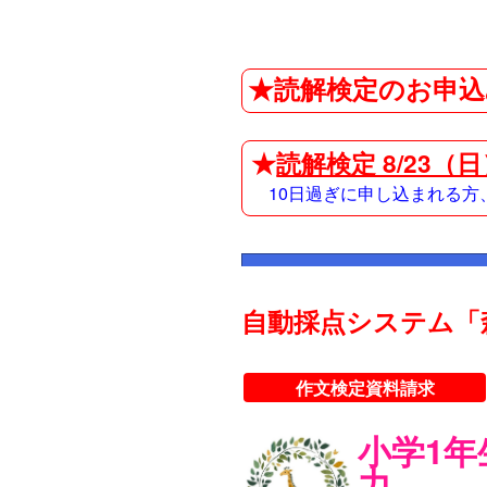
★読解検定のお申込
★
読解検定 8/23（
10日過ぎに申し込まれる
自動採点システム「
作文検定資料請求
小学1
力。