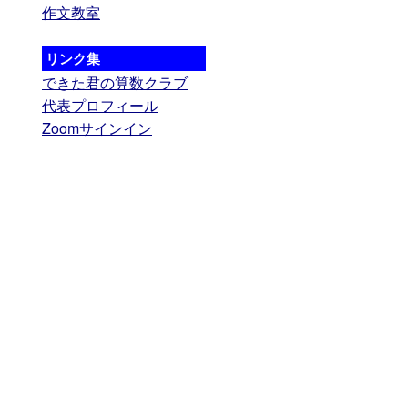
作文教室
リンク集
できた君の算数クラブ
代表プロフィール
Zoomサインイン