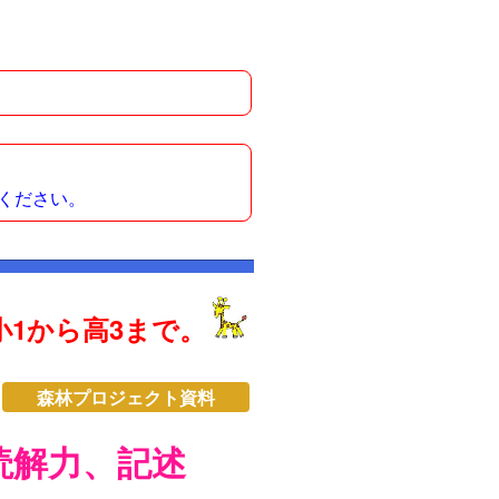
ください。
1から高3まで。
森林プロジェクト資料
読解力、記述