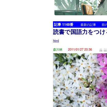
記事 1148番
<
最新の記事
前
読書で国語力をつけ
html
森川林
2011/01/27 20:36
修
削