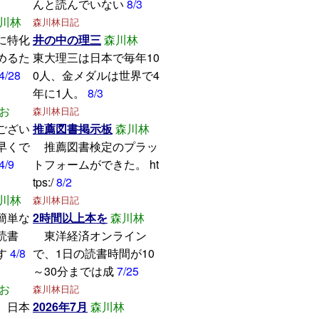
んと読んでいない
8/3
川林
森川林日記
に特化
井の中の理三
森川林
めるた
東大理三は日本で毎年10
4/28
0人、金メダルは世界で4
年に1人。
8/3
お
森川林日記
ござい
推薦図書掲示板
森川林
早くで
推薦図書検定のプラッ
4/9
トフォームができた。 ht
tps:/
8/2
川林
森川林日記
簡単な
2時間以上本を
森川林
読書
東洋経済オンライン
す
4/8
で、1日の読書時間が10
～30分までは成
7/25
お
森川林日記
、日本
2026年7月
森川林