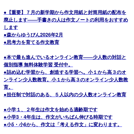
●【重要】７月の新学期から作文用紙と封筒用紙の配布を
廃止します――手書きの人は作文ノートの利用をおすすめ
します
●森からゆうびん2026年2月
●思考力を育てる作文教育
●本で最も進んでいるオンライン教育――少人数の対話と
個別指導 無料体験学習 受付中。
●詰め込む学習から、創造する学習へ。小１から高３のオ
ンライン少人数教育。小１から高３のオンライン少人数教
育。
●担任制で対話のある、５人以内の少人数オンライン教育
●小学１、２年生は作文を始める適齢期です
●小学3・4年生は、作文がいちばん伸びる時期です
●小5・小6から、作文は「考える作文」に変わります。