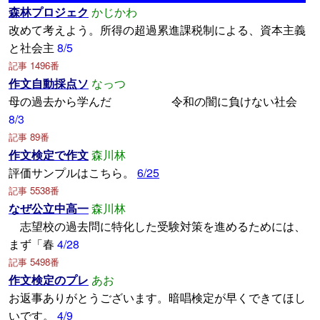
森林プロジェク
かじかわ
改めて考えよう。所得の超過累進課税制による、資本主義
と社会主
8/5
記事 1496番
作文自動採点ソ
なっつ
母の過去から学んだ 令和の闇に負けない社会
8/3
記事 89番
作文検定で作文
森川林
評価サンプルはこちら。
6/25
記事 5538番
なぜ公立中高一
森川林
志望校の過去問に特化した受験対策を進めるためには、
まず「春
4/28
記事 5498番
作文検定のプレ
あお
お返事ありがとうございます。暗唱検定が早くできてほし
いです。
4/9