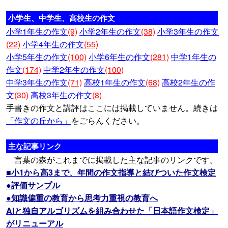
小学生、中学生、高校生の作文
小学1年生の作文
(9)
小学2年生の作文
(38)
小学3年生の作文
(22)
小学4年生の作文
(55)
小学5年生の作文
(100)
小学6年生の作文
(281)
中学1年生の
作文
(174)
中学2年生の作文
(100)
中学3年生の作文
(71)
高校1年生の作文
(68)
高校2年生の作
文
(30)
高校3年生の作文
(8)
手書きの作文と講評はここには掲載していません。続きは
「作文の丘から」
をごらんください。
主な記事リンク
言葉の森がこれまでに掲載した主な記事のリンクです。
■小1から高3まで、年間の作文指導と結びついた作文検定
●評価サンプル
●知識偏重の教育から思考力重視の教育へ
AIと独自アルゴリズムを組み合わせた「日本語作文検定」
がリニューアル