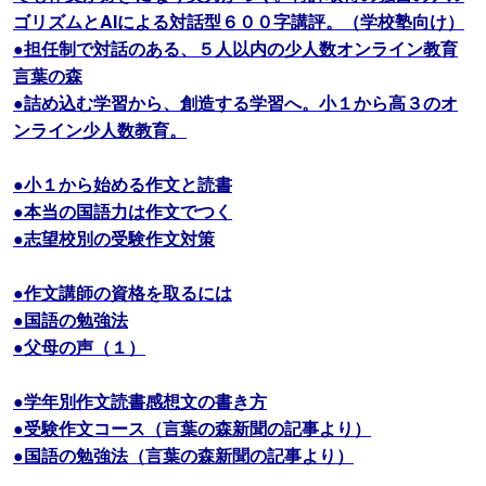
ゴリズムとAIによる対話型６００字講評。（学校塾向け）
●担任制で対話のある、５人以内の少人数オンライン教育
言葉の森
●詰め込む学習から、創造する学習へ。小１から高３のオ
ンライン少人数教育。
●小１から始める作文と読書
●本当の国語力は作文でつく
●志望校別の受験作文対策
●作文講師の資格を取るには
●国語の勉強法
●父母の声（１）
●学年別作文読書感想文の書き方
●受験作文コース（言葉の森新聞の記事より）
●国語の勉強法（言葉の森新聞の記事より）