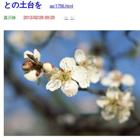
との土台を
as/1756.html
森川林
2013/02/28 09:20
修
削