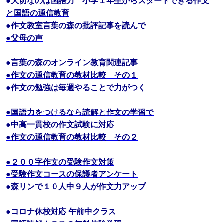
●大切なのは国語力 小学１年生からスタートできる作文
と国語の通信教育
●作文教室言葉の森の批評記事を読んで
●父母の声
●言葉の森のオンライン教育関連記事
●作文の通信教育の教材比較 その１
●作文の勉強は毎週やることで力がつく
●国語力をつけるなら読解と作文の学習で
●中高一貫校の作文試験に対応
●作文の通信教育の教材比較 その２
●２００字作文の受験作文対策
●受験作文コースの保護者アンケート
●森リンで１０人中９人が作文力アップ
●コロナ休校対応 午前中クラス