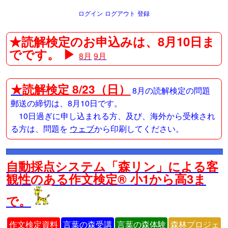
ログイン
ログアウト
登録
★読解検定のお申込みは、8月10日ま
でです。 ▶
8月
9月
★
読解検定 8/23（日）
8月の読解検定の問題
郵送の締切は、8月10日です。
10日過ぎに申し込まれる方、及び、海外から受検され
る方は、問題を
ウェブ
から印刷してください。
自動採点システム「森リン」による客
観性のある作文検定® 小1から高3ま
で。
作文検定資料
言葉の森受講
言葉の森体験
森林プロジェ