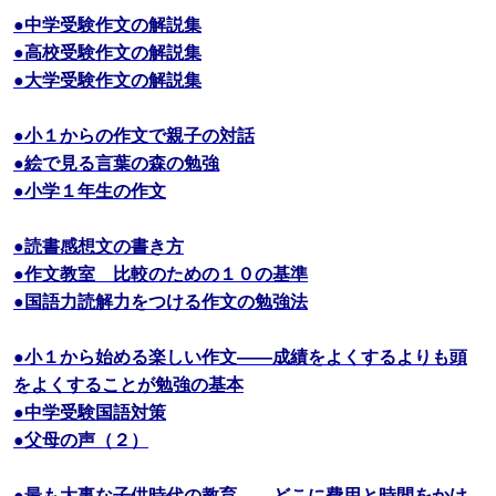
●中学受験作文の解説集
●高校受験作文の解説集
●大学受験作文の解説集
●小１からの作文で親子の対話
●絵で見る言葉の森の勉強
●小学１年生の作文
●読書感想文の書き方
●作文教室 比較のための１０の基準
●国語力読解力をつける作文の勉強法
●小１から始める楽しい作文――成績をよくするよりも頭
をよくすることが勉強の基本
●中学受験国語対策
●父母の声（２）
●最も大事な子供時代の教育――どこに費用と時間をかけ