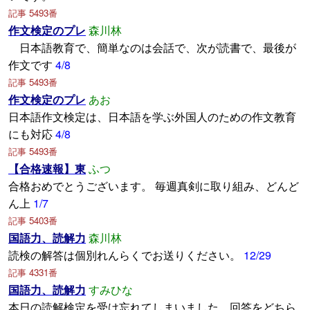
記事 5493番
作文検定のプレ
森川林
日本語教育で、簡単なのは会話で、次が読書で、最後が
作文です
4/8
記事 5493番
作文検定のプレ
あお
日本語作文検定は、日本語を学ぶ外国人のための作文教育
にも対応
4/8
記事 5493番
【合格速報】東
ふつ
合格おめでとうございます。 毎週真剣に取り組み、どんど
ん上
1/7
記事 5403番
国語力、読解力
森川林
読検の解答は個別れんらくでお送りください。
12/29
記事 4331番
国語力、読解力
すみひな
本日の読解検定を受け忘れてしまいました。回答をどちら