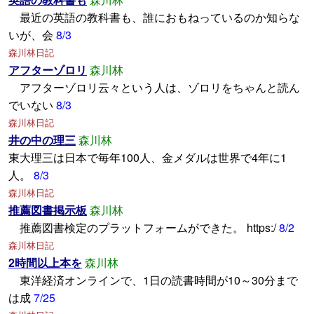
最近の英語の教科書も、誰におもねっているのか知らな
いが、会
8/3
森川林日記
アフターゾロリ
森川林
アフターゾロリ云々という人は、ゾロリをちゃんと読ん
でいない
8/3
森川林日記
井の中の理三
森川林
東大理三は日本で毎年100人、金メダルは世界で4年に1
人。
8/3
森川林日記
推薦図書掲示板
森川林
推薦図書検定のプラットフォームができた。 https:/
8/2
森川林日記
2時間以上本を
森川林
東洋経済オンラインで、1日の読書時間が10～30分まで
は成
7/25