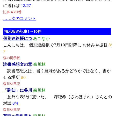
に送れば
12/27
記事 4331番
……次のコメント
掲示板の記事1～10件
個別連絡帳につ
あこなか
こんにちは。 個別連絡帳で7月10日以降に お休みや振替
8/
7
森の掲示板
読書感想文の意
森川林
読書感想文は、書く意味があるかどうかではなく、書か
せる場所
8/7
森川林日記
「到知」に谷川
森川林
意外な表紙に驚いた。 澤穂希（さわほまれ）さんとの
対談
8/4
森川林日記
英語の教科書も
森川林