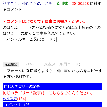
話すこと、読むことの土台を
森川林
20130228
に対す
るコメント
▼コメントはどなたでも自由にお書きください。
のはひふ
（スパム投稿を防ぐために五十音表の「の
はひふ
○
」の続く１文字を入れてください。）
ハンドルネーム又はコード：
（za=
森友メール
用コード
）
フォームに直接書くよりも、別に書いたものをコピーす
る方が便利です。
同じカテゴリーの記事
同じカテゴリーの記事は、こちらをごらんください。
(134)
作文教育
コメント1～10件