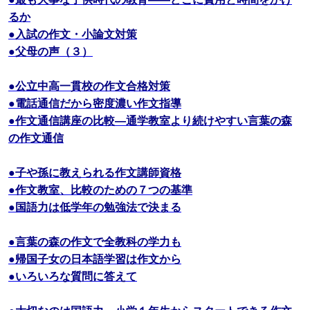
るか
●入試の作文・小論文対策
●父母の声（３）
●公立中高一貫校の作文合格対策
●電話通信だから密度濃い作文指導
●作文通信講座の比較―通学教室より続けやすい言葉の森
の作文通信
●子や孫に教えられる作文講師資格
●作文教室、比較のための７つの基準
●国語力は低学年の勉強法で決まる
●言葉の森の作文で全教科の学力も
●帰国子女の日本語学習は作文から
●いろいろな質問に答えて