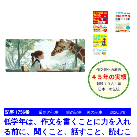
記事 1756番
<
>
最新の記事
前の記事
後の記事
2026/8/8
低学年は、作文を書くことに力を入れ
る前に、聞くこと、話すこと、読むこ