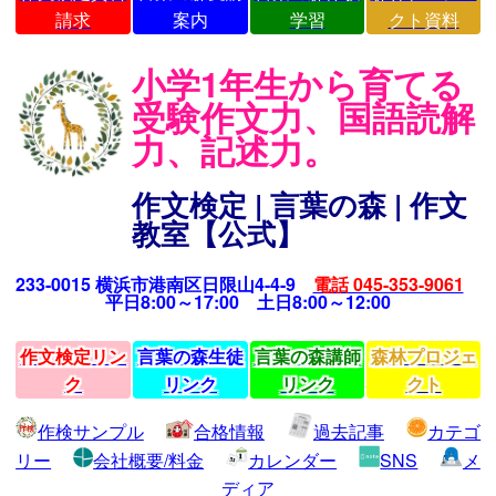
請求
案内
学習
クト資料
小学1年生から育てる
受験作文力、国語読解
力、記述力。
作文検定 | 言葉の森 | 作文
教室【公式】
233-0015 横浜市港南区日限山4-4-9
電話 045-353-9061
平日8:00～17:00 土日8:00～12:00
作文検定リン
言葉の森生徒
言葉の森講師
森林プロジェ
ク
リンク
リンク
クト
作検サンプル
合格情報
過去記事
カテゴ
リー
会社概要/料金
カレンダー
SNS
メ
ディア