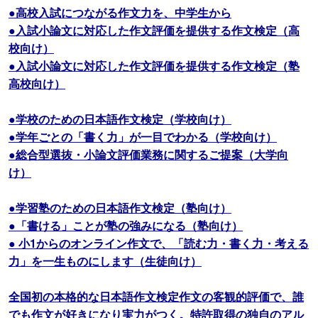
●高校入試につながる作文力を、中学生から
●入試小論文に対応した作文評価を提供する作文検定（高
校向け）
●入試小論文に対応した作文評価を提供する作文検定（塾
高校向け）
●学校のための日本語作文検定（学校向け）
●学年ごとの「書く力」が一目でわかる（学校向け）
●総合型選抜・小論文評価業務に関するご提案（大学向
け）
●学習塾のための日本語作文検定（塾向け）
●「書ける」ことが塾の強みになる（塾向け）
● 小1からのオンライン作文で、「読む力・書く力・考える
力」を一生ものにします（生徒向け）
全国初の本格的な日本語作文検定作文の客観的評価で、誰
でも作文が好きになり実力がつく。特許取得の独自のアル