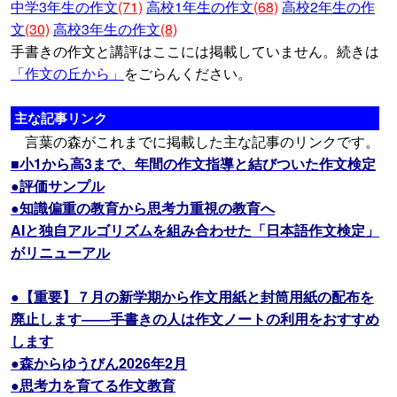
中学3年生の作文
(71)
高校1年生の作文
(68)
高校2年生の作
文
(30)
高校3年生の作文
(8)
手書きの作文と講評はここには掲載していません。続きは
「作文の丘から」
をごらんください。
主な記事リンク
言葉の森がこれまでに掲載した主な記事のリンクです。
■小1から高3まで、年間の作文指導と結びついた作文検定
●評価サンプル
●知識偏重の教育から思考力重視の教育へ
AIと独自アルゴリズムを組み合わせた「日本語作文検定」
がリニューアル
●【重要】７月の新学期から作文用紙と封筒用紙の配布を
廃止します――手書きの人は作文ノートの利用をおすすめ
します
●森からゆうびん2026年2月
●思考力を育てる作文教育