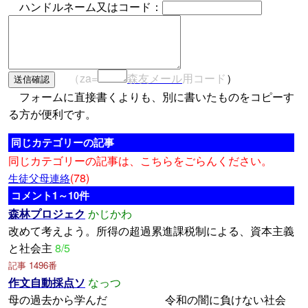
ハンドルネーム又はコード：
（za=
森友メール
用コード
）
フォームに直接書くよりも、別に書いたものをコピーす
る方が便利です。
同じカテゴリーの記事
同じカテゴリーの記事は、こちらをごらんください。
(78)
生徒父母連絡
コメント1～10件
森林プロジェク
かじかわ
改めて考えよう。所得の超過累進課税制による、資本主義
と社会主
8/5
記事 1496番
作文自動採点ソ
なっつ
母の過去から学んだ 令和の闇に負けない社会