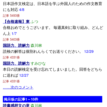
日本語作文検定は、日本語を学ぶ外国人のための作文教育
にも対応
4/8
記事 5493番
【合格速報】東
ふつ
合格おめでとうございます。 毎週真剣に取り組み、どんど
ん上
1/7
記事 5403番
国語力、読解力
森川林
読検の解答は個別れんらくでお送りください。
12/29
記事 4331番
国語力、読解力
すみひな
本日の読解検定を受け忘れてしまいました。回答をどちら
に送れば
12/27
記事 4331番
……次のコメント
掲示板の記事1～10件
読書感想文の意
森川林