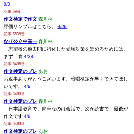
8/3
記事 89番
作文検定で作文
森川林
評価サンプルはこちら。
6/25
記事 5538番
なぜ公立中高一
森川林
志望校の過去問に特化した受験対策を進めるためには、
まず「春
4/28
記事 5498番
作文検定のプレ
あお
お返事ありがとうございます。暗唱検定が早くできてほし
いです。
4/9
記事 5493番
作文検定のプレ
森川林
日本語教育で、簡単なのは会話で、次が読書で、最後が
作文です
4/8
記事 5493番
作文検定のプレ
あお