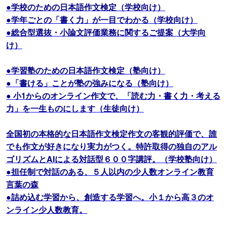
●学校のための日本語作文検定（学校向け）
●学年ごとの「書く力」が一目でわかる（学校向け）
●総合型選抜・小論文評価業務に関するご提案（大学向
け）
●学習塾のための日本語作文検定（塾向け）
●「書ける」ことが塾の強みになる（塾向け）
● 小1からのオンライン作文で、「読む力・書く力・考える
力」を一生ものにします（生徒向け）
全国初の本格的な日本語作文検定作文の客観的評価で、誰
でも作文が好きになり実力がつく。特許取得の独自のアル
ゴリズムとAIによる対話型６００字講評。（学校塾向け）
●担任制で対話のある、５人以内の少人数オンライン教育
言葉の森
●詰め込む学習から、創造する学習へ。小１から高３のオ
ンライン少人数教育。