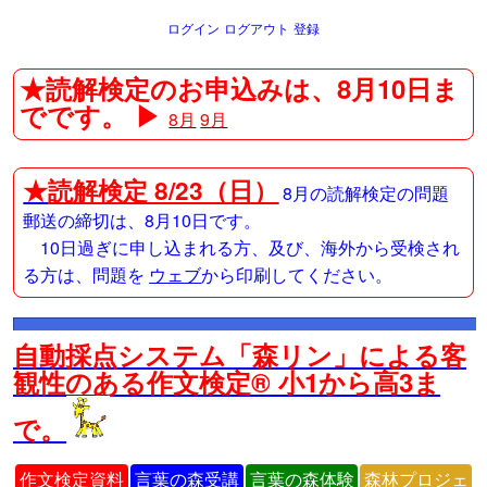
ログイン
ログアウト
登録
★読解検定のお申込みは、8月10日ま
でです。 ▶
8月
9月
★
読解検定 8/23（日）
8月の読解検定の問題
郵送の締切は、8月10日です。
10日過ぎに申し込まれる方、及び、海外から受検され
る方は、問題を
ウェブ
から印刷してください。
自動採点システム「森リン」による客
観性のある作文検定® 小1から高3ま
で。
作文検定資料
言葉の森受講
言葉の森体験
森林プロジェ