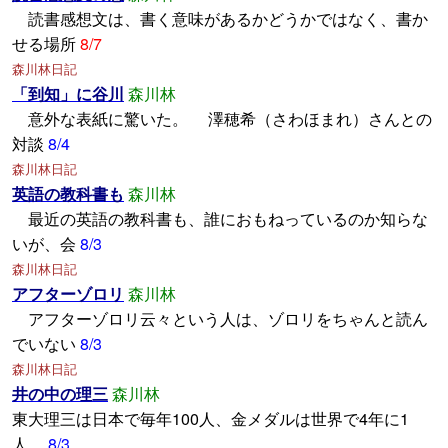
読書感想文は、書く意味があるかどうかではなく、書か
せる場所
8/7
森川林日記
「到知」に谷川
森川林
意外な表紙に驚いた。 澤穂希（さわほまれ）さんとの
対談
8/4
森川林日記
英語の教科書も
森川林
最近の英語の教科書も、誰におもねっているのか知らな
いが、会
8/3
森川林日記
アフターゾロリ
森川林
アフターゾロリ云々という人は、ゾロリをちゃんと読ん
でいない
8/3
森川林日記
井の中の理三
森川林
東大理三は日本で毎年100人、金メダルは世界で4年に1
人。
8/3