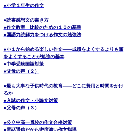
●小学１年生の作文
●読書感想文の書き方
●作文教室 比較のための１０の基準
●国語力読解力をつける作文の勉強法
●小１から始める楽しい作文――成績をよくするよりも頭
をよくすることが勉強の基本
●中学受験国語対策
●父母の声（２）
●最も大事な子供時代の教育――どこに費用と時間をかけ
るか
●入試の作文・小論文対策
●父母の声（３）
●公立中高一貫校の作文合格対策
●電話通信だから密度濃い作文指導