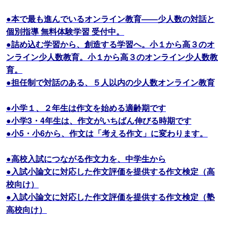
●本で最も進んでいるオンライン教育――少人数の対話と
個別指導 無料体験学習 受付中。
●詰め込む学習から、創造する学習へ。小１から高３のオ
ンライン少人数教育。小１から高３のオンライン少人数教
育。
●担任制で対話のある、５人以内の少人数オンライン教育
●小学１、２年生は作文を始める適齢期です
●小学3・4年生は、作文がいちばん伸びる時期です
●小5・小6から、作文は「考える作文」に変わります。
●高校入試につながる作文力を、中学生から
●入試小論文に対応した作文評価を提供する作文検定（高
校向け）
●入試小論文に対応した作文評価を提供する作文検定（塾
高校向け）