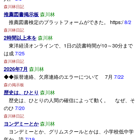
森川林日記
推薦図書掲示板
森川林
推薦図書検定のプラットフォームができた。 https:/
8/2
森川林日記
2時間以上本を
森川林
東洋経済オンラインで、1日の読書時間が10～30分まで
は成
7/25
森川林日記
2026年7月
森川林
◆◆振替連絡、欠席連絡のエラーについて 7月
7/22
森の掲示板
歴史は、ひとり
森川林
歴史は、ひとりの人間の確信によって動く。 なぜ、そ
のひ
7/20
森川林日記
ヨンデミーとか
森川林
ヨンデミーとか、グリムスクールとかは、小学校低中学
年か、読
7/19