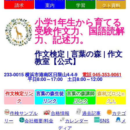
請求
案内
学習
クト資料
小学1年生から育てる
受験作文力、国語読解
力、記述力。
作文検定 | 言葉の森 | 作文
教室【公式】
233-0015 横浜市港南区日限山4-4-9
電話 045-353-9061
平日8:00～17:00 土日8:00～12:00
作文検定リン
言葉の森生徒
言葉の森講師
森林プロジェ
ク
リンク
リンク
クト
作検サンプル
合格情報
過去記事
カテゴ
リー
会社概要/料金
カレンダー
SNS
メ
ディア