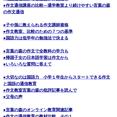
●作文通信講座の比較―通学教室より続けやすい言葉の森
の作文通信
●子や孫に教えられる作文講師資格
●作文教室、比較のための７つの基準
●国語力は低学年の勉強法で決まる
●言葉の森の作文で全教科の学力も
●帰国子女の日本語学習は作文から
●いろいろな質問に答えて
●大切なのは国語力 小学１年生からスタートできる作文
と国語の通信教育
●作文教室言葉の森の批評記事を読んで
●父母の声
●言葉の森のオンライン教育関連記事
●作文の通信教育の教材比較 その１