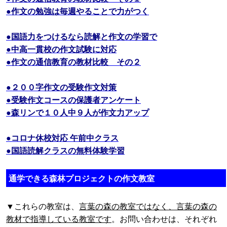
●作文の勉強は毎週やることで力がつく
●国語力をつけるなら読解と作文の学習で
●中高一貫校の作文試験に対応
●作文の通信教育の教材比較 その２
●２００字作文の受験作文対策
●受験作文コースの保護者アンケート
●森リンで１０人中９人が作文力アップ
●コロナ休校対応 午前中クラス
●国語読解クラスの無料体験学習
通学できる森林プロジェクトの作文教室
▼これらの教室は、
言葉の森の教室ではなく、言葉の森の
教材で指導している教室です
。お問い合わせは、それぞれ