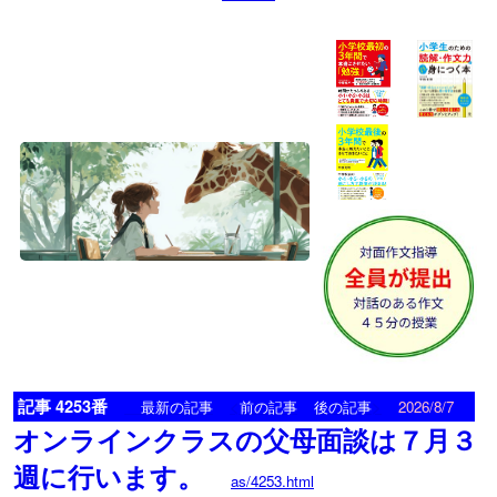
記事 4253番
<
>
最新の記事
前の記事
後の記事
2026/8/7
オンラインクラスの父母面談は７月３
週に行います。
as/4253.html