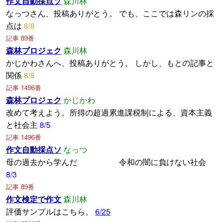
作文自動採点ソ
森川林
なっつさん、投稿ありがとう。 でも、ここでは森リンの採
点は
8/8
記事 89番
森林プロジェク
森川林
かじかわさんへ、投稿ありがとう。 しかし、もとの記事と
関係
8/8
記事 1496番
森林プロジェク
かじかわ
改めて考えよう。所得の超過累進課税制による、資本主義
と社会主
8/5
記事 1496番
作文自動採点ソ
なっつ
母の過去から学んだ 令和の闇に負けない社会
8/3
記事 89番
作文検定で作文
森川林
評価サンプルはこちら。
6/25