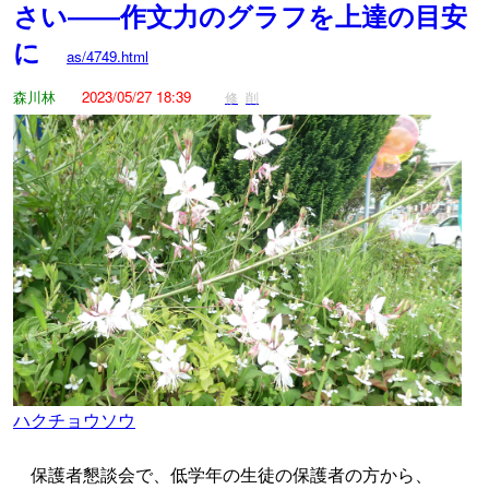
さい――作文力のグラフを上達の目安
に
as/4749.html
森川林
2023/05/27 18:39
修
削
ハクチョウソウ
保護者懇談会で、低学年の生徒の保護者の方から、