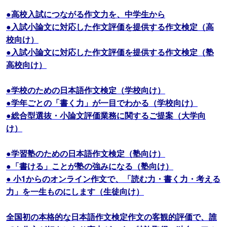
●高校入試につながる作文力を、中学生から
●入試小論文に対応した作文評価を提供する作文検定（高
校向け）
●入試小論文に対応した作文評価を提供する作文検定（塾
高校向け）
●学校のための日本語作文検定（学校向け）
●学年ごとの「書く力」が一目でわかる（学校向け）
●総合型選抜・小論文評価業務に関するご提案（大学向
け）
●学習塾のための日本語作文検定（塾向け）
●「書ける」ことが塾の強みになる（塾向け）
● 小1からのオンライン作文で、「読む力・書く力・考える
力」を一生ものにします（生徒向け）
全国初の本格的な日本語作文検定作文の客観的評価で、誰