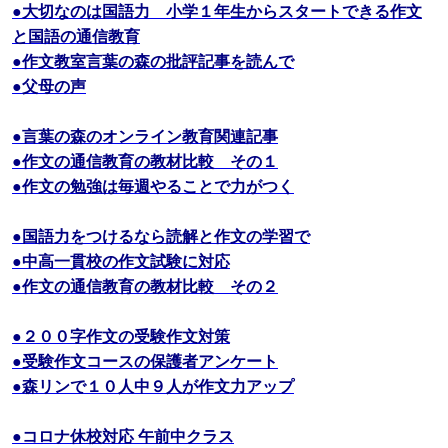
●大切なのは国語力 小学１年生からスタートできる作文
と国語の通信教育
●作文教室言葉の森の批評記事を読んで
●父母の声
●言葉の森のオンライン教育関連記事
●作文の通信教育の教材比較 その１
●作文の勉強は毎週やることで力がつく
●国語力をつけるなら読解と作文の学習で
●中高一貫校の作文試験に対応
●作文の通信教育の教材比較 その２
●２００字作文の受験作文対策
●受験作文コースの保護者アンケート
●森リンで１０人中９人が作文力アップ
●コロナ休校対応 午前中クラス