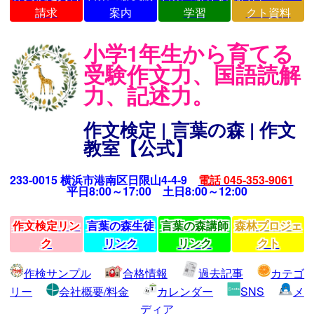
請求
案内
学習
クト資料
小学1年生から育てる
受験作文力、国語読解
力、記述力。
作文検定 | 言葉の森 | 作文
教室【公式】
233-0015 横浜市港南区日限山4-4-9
電話 045-353-9061
平日8:00～17:00 土日8:00～12:00
作文検定リン
言葉の森生徒
言葉の森講師
森林プロジェ
ク
リンク
リンク
クト
作検サンプル
合格情報
過去記事
カテゴ
リー
会社概要/料金
カレンダー
SNS
メ
ディア