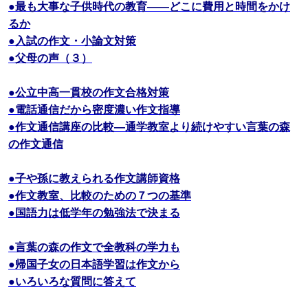
●最も大事な子供時代の教育――どこに費用と時間をかけ
るか
●入試の作文・小論文対策
●父母の声（３）
●公立中高一貫校の作文合格対策
●電話通信だから密度濃い作文指導
●作文通信講座の比較―通学教室より続けやすい言葉の森
の作文通信
●子や孫に教えられる作文講師資格
●作文教室、比較のための７つの基準
●国語力は低学年の勉強法で決まる
●言葉の森の作文で全教科の学力も
●帰国子女の日本語学習は作文から
●いろいろな質問に答えて