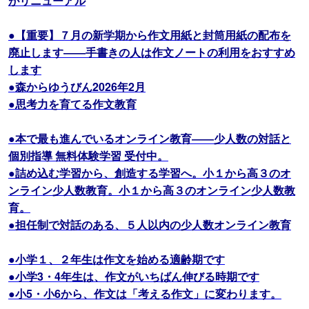
がリニューアル
●【重要】７月の新学期から作文用紙と封筒用紙の配布を
廃止します――手書きの人は作文ノートの利用をおすすめ
します
●森からゆうびん2026年2月
●思考力を育てる作文教育
●本で最も進んでいるオンライン教育――少人数の対話と
個別指導 無料体験学習 受付中。
●詰め込む学習から、創造する学習へ。小１から高３のオ
ンライン少人数教育。小１から高３のオンライン少人数教
育。
●担任制で対話のある、５人以内の少人数オンライン教育
●小学１、２年生は作文を始める適齢期です
●小学3・4年生は、作文がいちばん伸びる時期です
●小5・小6から、作文は「考える作文」に変わります。