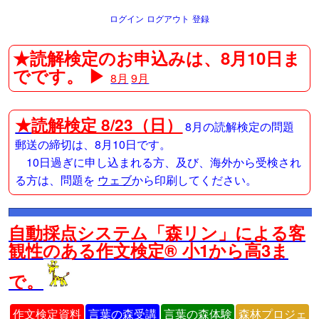
ログイン
ログアウト
登録
★読解検定のお申込みは、8月10日ま
でです。 ▶
8月
9月
★
読解検定 8/23（日）
8月の読解検定の問題
郵送の締切は、8月10日です。
10日過ぎに申し込まれる方、及び、海外から受検され
る方は、問題を
ウェブ
から印刷してください。
自動採点システム「森リン」による客
観性のある作文検定® 小1から高3ま
で。
作文検定資料
言葉の森受講
言葉の森体験
森林プロジェ