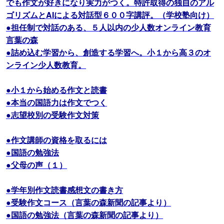
でも作文が好きになり実力がつく。特許取得の独自のアル
ゴリズムとAIによる対話型６００字講評。（学校塾向け）
●担任制で対話のある、５人以内の少人数オンライン教育
言葉の森
●詰め込む学習から、創造する学習へ。小１から高３のオ
ンライン少人数教育。
●小１から始める作文と読書
●本当の国語力は作文でつく
●志望校別の受験作文対策
●作文講師の資格を取るには
●国語の勉強法
●父母の声（１）
●学年別作文読書感想文の書き方
●受験作文コース（言葉の森新聞の記事より）
●国語の勉強法（言葉の森新聞の記事より）