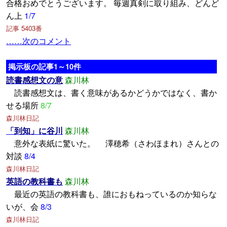
合格おめでとうございます。 毎週真剣に取り組み、どんど
ん上
1/7
記事 5403番
……次のコメント
掲示板の記事1～10件
読書感想文の意
森川林
読書感想文は、書く意味があるかどうかではなく、書か
せる場所
8/7
森川林日記
「到知」に谷川
森川林
意外な表紙に驚いた。 澤穂希（さわほまれ）さんとの
対談
8/4
森川林日記
英語の教科書も
森川林
最近の英語の教科書も、誰におもねっているのか知らな
いが、会
8/3
森川林日記