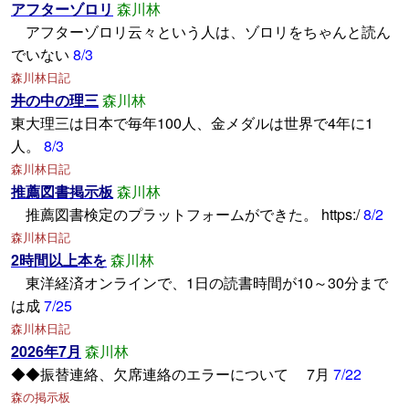
アフターゾロリ
森川林
アフターゾロリ云々という人は、ゾロリをちゃんと読ん
でいない
8/3
森川林日記
井の中の理三
森川林
東大理三は日本で毎年100人、金メダルは世界で4年に1
人。
8/3
森川林日記
推薦図書掲示板
森川林
推薦図書検定のプラットフォームができた。 https:/
8/2
森川林日記
2時間以上本を
森川林
東洋経済オンラインで、1日の読書時間が10～30分まで
は成
7/25
森川林日記
2026年7月
森川林
◆◆振替連絡、欠席連絡のエラーについて 7月
7/22
森の掲示板