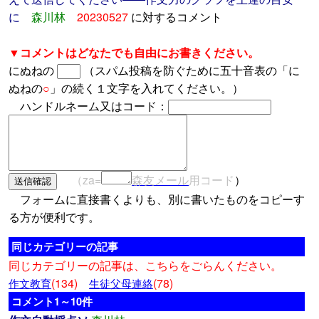
に
森川林
20230527
に対するコメント
▼コメントはどなたでも自由にお書きください。
にぬねの
（スパム投稿を防ぐために五十音表の「に
ぬねの
○
」の続く１文字を入れてください。）
ハンドルネーム又はコード：
（za=
森友メール
用コード
）
フォームに直接書くよりも、別に書いたものをコピーす
る方が便利です。
同じカテゴリーの記事
同じカテゴリーの記事は、こちらをごらんください。
(134)
(78)
作文教育
生徒父母連絡
コメント1～10件