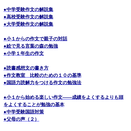
●中学受験作文の解説集
●高校受験作文の解説集
●大学受験作文の解説集
●小１からの作文で親子の対話
●絵で見る言葉の森の勉強
●小学１年生の作文
●読書感想文の書き方
●作文教室 比較のための１０の基準
●国語力読解力をつける作文の勉強法
●小１から始める楽しい作文――成績をよくするよりも頭
をよくすることが勉強の基本
●中学受験国語対策
●父母の声（２）