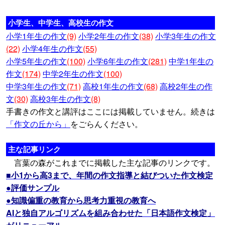
小学生、中学生、高校生の作文
小学1年生の作文
(9)
小学2年生の作文
(38)
小学3年生の作文
(22)
小学4年生の作文
(55)
小学5年生の作文
(100)
小学6年生の作文
(281)
中学1年生の
作文
(174)
中学2年生の作文
(100)
中学3年生の作文
(71)
高校1年生の作文
(68)
高校2年生の作
文
(30)
高校3年生の作文
(8)
手書きの作文と講評はここには掲載していません。続きは
「作文の丘から」
をごらんください。
主な記事リンク
言葉の森がこれまでに掲載した主な記事のリンクです。
■小1から高3まで、年間の作文指導と結びついた作文検定
●評価サンプル
●知識偏重の教育から思考力重視の教育へ
AIと独自アルゴリズムを組み合わせた「日本語作文検定」