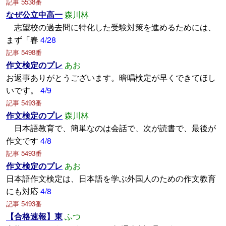
記事 5538番
なぜ公立中高一
森川林
志望校の過去問に特化した受験対策を進めるためには、
まず「春
4/28
記事 5498番
作文検定のプレ
あお
お返事ありがとうございます。暗唱検定が早くできてほし
いです。
4/9
記事 5493番
作文検定のプレ
森川林
日本語教育で、簡単なのは会話で、次が読書で、最後が
作文です
4/8
記事 5493番
作文検定のプレ
あお
日本語作文検定は、日本語を学ぶ外国人のための作文教育
にも対応
4/8
記事 5493番
【合格速報】東
ふつ