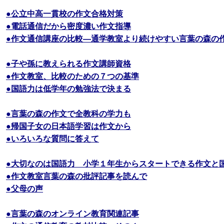
●公立中高一貫校の作文合格対策
●電話通信だから密度濃い作文指導
●作文通信講座の比較―通学教室より続けやすい言葉の森の
●子や孫に教えられる作文講師資格
●作文教室、比較のための７つの基準
●国語力は低学年の勉強法で決まる
●言葉の森の作文で全教科の学力も
●帰国子女の日本語学習は作文から
●いろいろな質問に答えて
●大切なのは国語力 小学１年生からスタートできる作文と
●作文教室言葉の森の批評記事を読んで
●父母の声
●言葉の森のオンライン教育関連記事