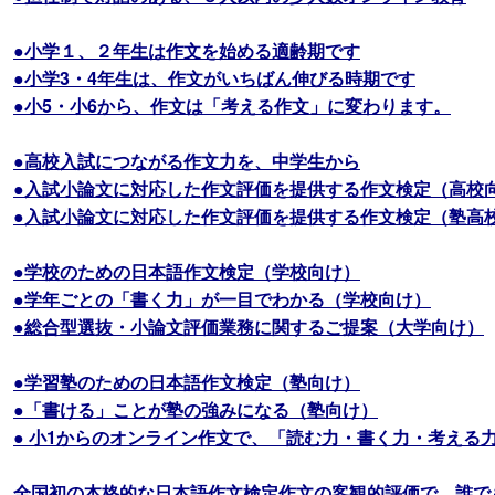
●小学１、２年生は作文を始める適齢期です
●小学3・4年生は、作文がいちばん伸びる時期です
●小5・小6から、作文は「考える作文」に変わります。
●高校入試につながる作文力を、中学生から
●入試小論文に対応した作文評価を提供する作文検定（高校
●入試小論文に対応した作文評価を提供する作文検定（塾高
●学校のための日本語作文検定（学校向け）
●学年ごとの「書く力」が一目でわかる（学校向け）
●総合型選抜・小論文評価業務に関するご提案（大学向け）
●学習塾のための日本語作文検定（塾向け）
●「書ける」ことが塾の強みになる（塾向け）
● 小1からのオンライン作文で、「読む力・書く力・考える
全国初の本格的な日本語作文検定作文の客観的評価で、誰で