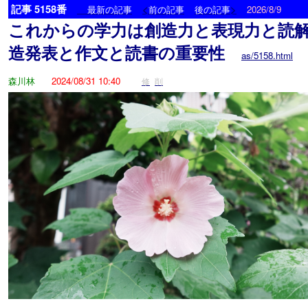
記事 5158番
<
>
最新の記事
前の記事
後の記事
2026/8/9
これからの学力は創造力と表現力と読
造発表と作文と読書の重要性
as/5158.html
森川林
2024/08/31 10:40
修
削