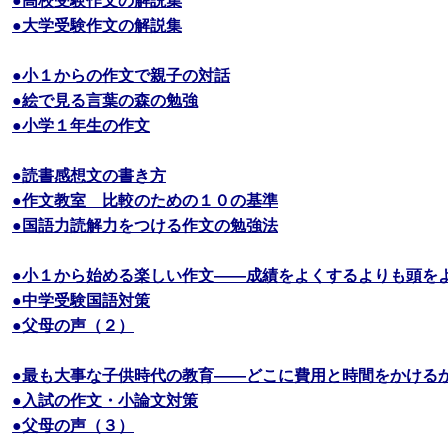
●大学受験作文の解説集
●小１からの作文で親子の対話
●絵で見る言葉の森の勉強
●小学１年生の作文
●読書感想文の書き方
●作文教室 比較のための１０の基準
●国語力読解力をつける作文の勉強法
●小１から始める楽しい作文――成績をよくするよりも頭を
●中学受験国語対策
●父母の声（２）
●最も大事な子供時代の教育――どこに費用と時間をかける
●入試の作文・小論文対策
●父母の声（３）