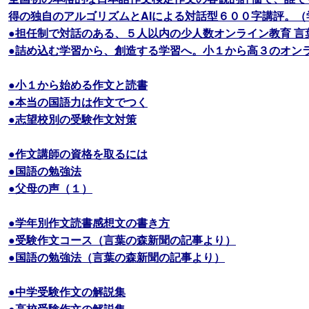
得の独自のアルゴリズムとAIによる対話型６００字講評。（
●担任制で対話のある、５人以内の少人数オンライン教育 言
●詰め込む学習から、創造する学習へ。小１から高３のオン
●小１から始める作文と読書
●本当の国語力は作文でつく
●志望校別の受験作文対策
●作文講師の資格を取るには
●国語の勉強法
●父母の声（１）
●学年別作文読書感想文の書き方
●受験作文コース（言葉の森新聞の記事より）
●国語の勉強法（言葉の森新聞の記事より）
●中学受験作文の解説集
●高校受験作文の解説集