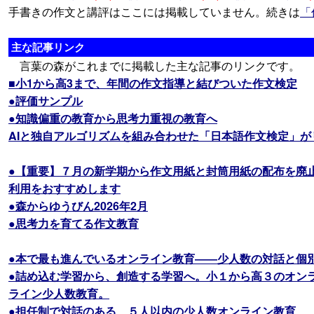
手書きの作文と講評はここには掲載していません。続きは
「
主な記事リンク
言葉の森がこれまでに掲載した主な記事のリンクです。
■小1から高3まで、年間の作文指導と結びついた作文検定
●評価サンプル
●知識偏重の教育から思考力重視の教育へ
AIと独自アルゴリズムを組み合わせた「日本語作文検定」が
●【重要】７月の新学期から作文用紙と封筒用紙の配布を廃
利用をおすすめします
●森からゆうびん2026年2月
●思考力を育てる作文教育
●本で最も進んでいるオンライン教育――少人数の対話と個別
●詰め込む学習から、創造する学習へ。小１から高３のオン
ライン少人数教育。
●担任制で対話のある、５人以内の少人数オンライン教育