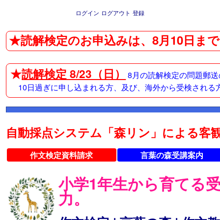
ログイン
ログアウト
登録
★読解検定のお申込みは、8月10日まで
★
読解検定 8/23（日）
8月の読解検定の問題郵送
10日過ぎに申し込まれる方、及び、海外から受検される
自動採点システム「森リン」による客観
作文検定資料請求
言葉の森受講案内
小学1年生から育てる
力。