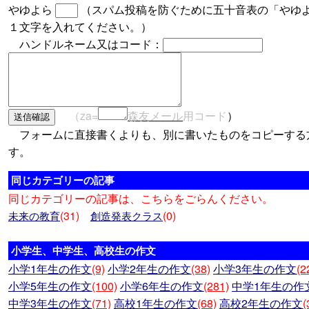
やゆよら
（スパム投稿を防ぐために五十音表の「やゆ
１文字を入れてください。）
ハンドルネーム又はコード：
（za=
森友メール
用コード
）
フォームに直接書くよりも、別に書いたものをコピーする
す。
同じカテゴリーの記事
同じカテゴリーの記事は、こちらをごらんください。
(31)
(0)
未来の教育
創造発表クラス
小学生、中学生、高校生の作文
小学1年生の作文
(9)
小学2年生の作文
(38)
小学3年生の作文
(2
小学5年生の作文
(100)
小学6年生の作文
(281)
中学1年生の作
中学3年生の作文
(71)
高校1年生の作文
(68)
高校2年生の作文
(