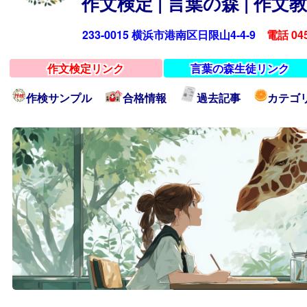
作文検定 | 言葉の森 | 作
233-0015 横浜市港南区日限山4-4-9
電話 045
作文検定リンク
言葉の森生徒リンク
作検サンプル
合格情報
過去記事
カテゴ