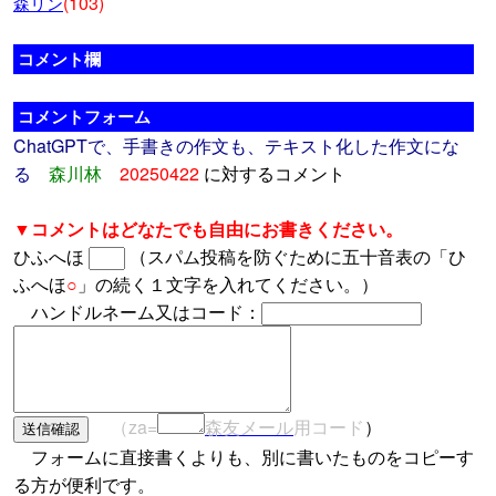
(103)
森リン
コメント欄
コメントフォーム
ChatGPTで、手書きの作文も、テキスト化した作文にな
る
森川林
20250422
に対するコメント
▼コメントはどなたでも自由にお書きください。
ひふへほ
（スパム投稿を防ぐために五十音表の「ひ
ふへほ
○
」の続く１文字を入れてください。）
ハンドルネーム又はコード：
（za=
森友メール
用コード
）
フォームに直接書くよりも、別に書いたものをコピーす
る方が便利です。