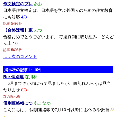
作文検定のプレ
あお
日本語作文検定は、日本語を学ぶ外国人のための作文教育
にも対応
4/8
記事 5493番
【合格速報】東
ふつ
合格おめでとうございます。 毎週真剣に取り組み、どんど
ん上
1/7
記事 5403番
……次のコメント
掲示板の記事1～10件
Re: 個別連
森川林
5月までさかのぼって見ましたが、個別れんらくは見当
たりませ
8/8
森の掲示板
個別連絡帳につ
あこなか
こんにちは。 個別連絡帳で7月10日以降に お休みや振替
8/
7