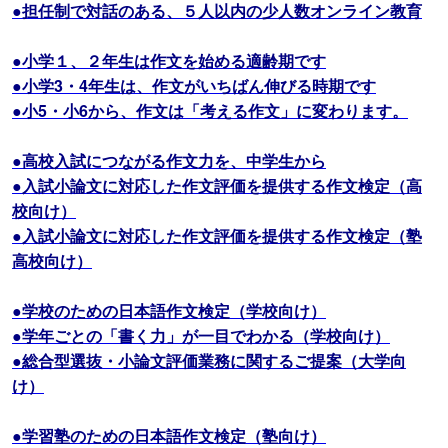
●担任制で対話のある、５人以内の少人数オンライン教育
●小学１、２年生は作文を始める適齢期です
●小学3・4年生は、作文がいちばん伸びる時期です
●小5・小6から、作文は「考える作文」に変わります。
●高校入試につながる作文力を、中学生から
●入試小論文に対応した作文評価を提供する作文検定（高
校向け）
●入試小論文に対応した作文評価を提供する作文検定（塾
高校向け）
●学校のための日本語作文検定（学校向け）
●学年ごとの「書く力」が一目でわかる（学校向け）
●総合型選抜・小論文評価業務に関するご提案（大学向
け）
●学習塾のための日本語作文検定（塾向け）