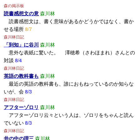
森の掲示板
読書感想文の意
森川林
読書感想文は、書く意味があるかどうかではなく、書か
せる場所
8/7
森川林日記
「到知」に谷川
森川林
意外な表紙に驚いた。 澤穂希（さわほまれ）さんとの
対談
8/4
森川林日記
英語の教科書も
森川林
最近の英語の教科書も、誰におもねっているのか知らな
いが、会
8/3
森川林日記
アフターゾロリ
森川林
アフターゾロリ云々という人は、ゾロリをちゃんと読ん
でいない
8/3
森川林日記
井の中の理三
森川林