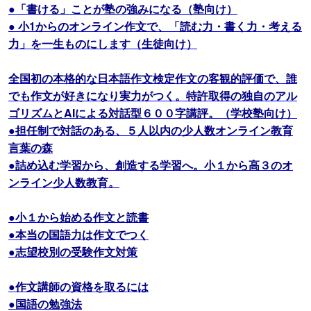
●「書ける」ことが塾の強みになる（塾向け）
● 小1からのオンライン作文で、「読む力・書く力・考える
力」を一生ものにします（生徒向け）
全国初の本格的な日本語作文検定作文の客観的評価で、誰
でも作文が好きになり実力がつく。特許取得の独自のアル
ゴリズムとAIによる対話型６００字講評。（学校塾向け）
●担任制で対話のある、５人以内の少人数オンライン教育
言葉の森
●詰め込む学習から、創造する学習へ。小１から高３のオ
ンライン少人数教育。
●小１から始める作文と読書
●本当の国語力は作文でつく
●志望校別の受験作文対策
●作文講師の資格を取るには
●国語の勉強法