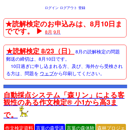
ログイン
ログアウト
登録
★読解検定のお申込みは、8月10日ま
でです。 ▶
8月
9月
★
読解検定 8/23（日）
8月の読解検定の問題
郵送の締切は、8月10日です。
10日過ぎに申し込まれる方、及び、海外から受検され
る方は、問題を
ウェブ
から印刷してください。
自動採点システム「森リン」による客
観性のある作文検定® 小1から高3ま
で。
作文検定資料
言葉の森受講
言葉の森体験
森林プロジェ