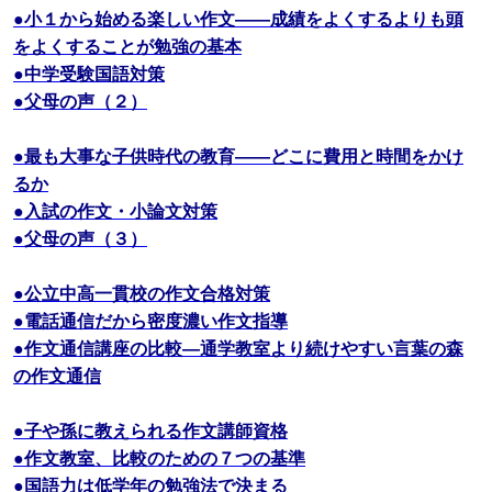
●小１から始める楽しい作文――成績をよくするよりも頭
をよくすることが勉強の基本
●中学受験国語対策
●父母の声（２）
●最も大事な子供時代の教育――どこに費用と時間をかけ
るか
●入試の作文・小論文対策
●父母の声（３）
●公立中高一貫校の作文合格対策
●電話通信だから密度濃い作文指導
●作文通信講座の比較―通学教室より続けやすい言葉の森
の作文通信
●子や孫に教えられる作文講師資格
●作文教室、比較のための７つの基準
●国語力は低学年の勉強法で決まる