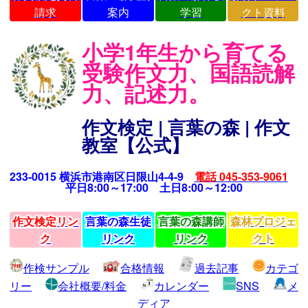
請求
案内
学習
クト資料
小学1年生から育てる
受験作文力、国語読解
力、記述力。
作文検定 | 言葉の森 | 作文
教室【公式】
233-0015 横浜市港南区日限山4-4-9
電話 045-353-9061
平日8:00～17:00 土日8:00～12:00
作文検定リン
言葉の森生徒
言葉の森講師
森林プロジェ
ク
リンク
リンク
クト
作検サンプル
合格情報
過去記事
カテゴ
リー
会社概要/料金
カレンダー
SNS
メ
ディア