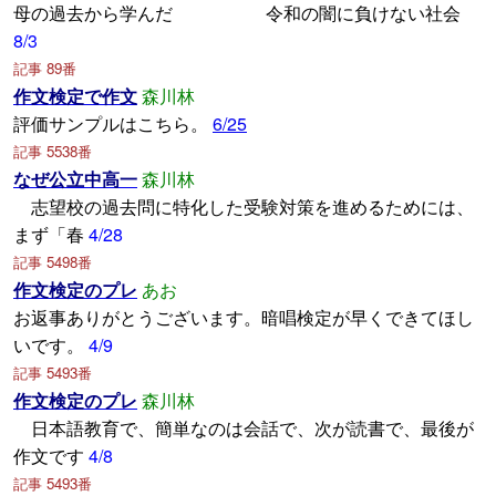
母の過去から学んだ 令和の闇に負けない社会
8/3
記事 89番
作文検定で作文
森川林
評価サンプルはこちら。
6/25
記事 5538番
なぜ公立中高一
森川林
志望校の過去問に特化した受験対策を進めるためには、
まず「春
4/28
記事 5498番
作文検定のプレ
あお
お返事ありがとうございます。暗唱検定が早くできてほし
いです。
4/9
記事 5493番
作文検定のプレ
森川林
日本語教育で、簡単なのは会話で、次が読書で、最後が
作文です
4/8
記事 5493番