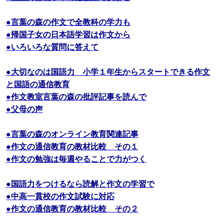
●言葉の森の作文で全教科の学力も
●帰国子女の日本語学習は作文から
●いろいろな質問に答えて
●大切なのは国語力 小学１年生からスタートできる作文
と国語の通信教育
●作文教室言葉の森の批評記事を読んで
●父母の声
●言葉の森のオンライン教育関連記事
●作文の通信教育の教材比較 その１
●作文の勉強は毎週やることで力がつく
●国語力をつけるなら読解と作文の学習で
●中高一貫校の作文試験に対応
●作文の通信教育の教材比較 その２