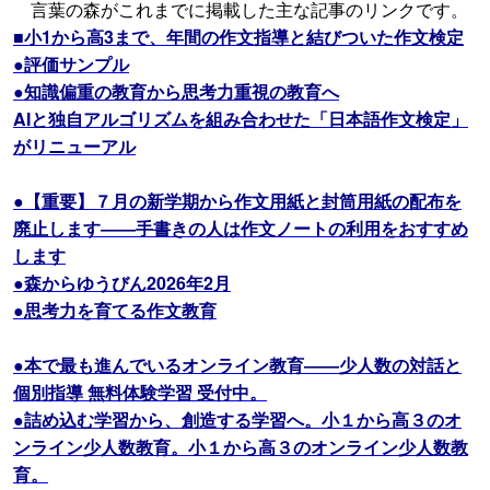
言葉の森がこれまでに掲載した主な記事のリンクです。
■小1から高3まで、年間の作文指導と結びついた作文検定
●評価サンプル
●知識偏重の教育から思考力重視の教育へ
AIと独自アルゴリズムを組み合わせた「日本語作文検定」
がリニューアル
●【重要】７月の新学期から作文用紙と封筒用紙の配布を
廃止します――手書きの人は作文ノートの利用をおすすめ
します
●森からゆうびん2026年2月
●思考力を育てる作文教育
●本で最も進んでいるオンライン教育――少人数の対話と
個別指導 無料体験学習 受付中。
●詰め込む学習から、創造する学習へ。小１から高３のオ
ンライン少人数教育。小１から高３のオンライン少人数教
育。