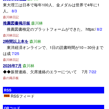
東大理三は日本で毎年100人、金メダルは世界で4年に1
人。
8/3
森川林日記
推薦図書掲示板
森川林
推薦図書検定のプラットフォームができた。 https:/
8/2
森川林日記
2時間以上本を
森川林
東洋経済オンラインで、1日の読書時間が10～30分まで
は成
7/25
森川林日記
2026年7月
森川林
◆◆振替連絡、欠席連絡のエラーについて 7月
7/22
森の掲示板
RSS
RSSフィード
QRコード