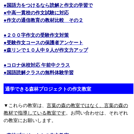
●国語力をつけるなら読解と作文の学習で
●中高一貫校の作文試験に対応
●作文の通信教育の教材比較 その２
●２００字作文の受験作文対策
●受験作文コースの保護者アンケート
●森リンで１０人中９人が作文力アップ
●コロナ休校対応 午前中クラス
●国語読解クラスの無料体験学習
通学できる森林プロジェクトの作文教室
▼これらの教室は、
言葉の森の教室ではなく、言葉の森の
教材で指導している教室です
。お問い合わせは、それぞれ
の教室にお願いします。