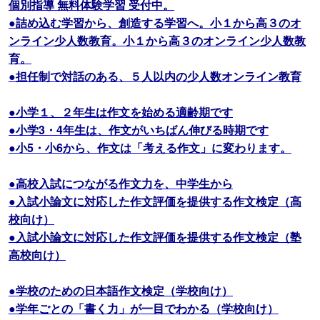
個別指導 無料体験学習 受付中。
●詰め込む学習から、創造する学習へ。小１から高３のオ
ンライン少人数教育。小１から高３のオンライン少人数教
育。
●担任制で対話のある、５人以内の少人数オンライン教育
●小学１、２年生は作文を始める適齢期です
●小学3・4年生は、作文がいちばん伸びる時期です
●小5・小6から、作文は「考える作文」に変わります。
●高校入試につながる作文力を、中学生から
●入試小論文に対応した作文評価を提供する作文検定（高
校向け）
●入試小論文に対応した作文評価を提供する作文検定（塾
高校向け）
●学校のための日本語作文検定（学校向け）
●学年ごとの「書く力」が一目でわかる（学校向け）