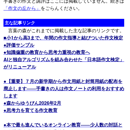
手書きの作文と講評はここには掲載していません。続きは
「作文の丘から」
をごらんください。
主な記事リンク
言葉の森がこれまでに掲載した主な記事のリンクです。
■小1から高3まで、年間の作文指導と結びついた作文検定
●評価サンプル
●知識偏重の教育から思考力重視の教育へ
AIと独自アルゴリズムを組み合わせた「日本語作文検定」
がリニューアル
●【重要】７月の新学期から作文用紙と封筒用紙の配布を
廃止します――手書きの人は作文ノートの利用をおすすめ
します
●森からゆうびん2026年2月
●思考力を育てる作文教育
●本で最も進んでいるオンライン教育――少人数の対話と