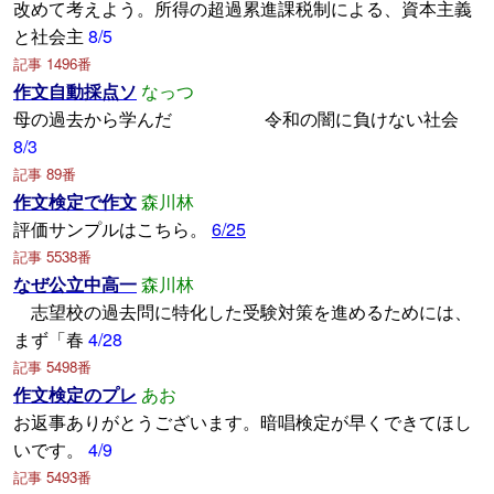
改めて考えよう。所得の超過累進課税制による、資本主義
と社会主
8/5
記事 1496番
作文自動採点ソ
なっつ
母の過去から学んだ 令和の闇に負けない社会
8/3
記事 89番
作文検定で作文
森川林
評価サンプルはこちら。
6/25
記事 5538番
なぜ公立中高一
森川林
志望校の過去問に特化した受験対策を進めるためには、
まず「春
4/28
記事 5498番
作文検定のプレ
あお
お返事ありがとうございます。暗唱検定が早くできてほし
いです。
4/9
記事 5493番