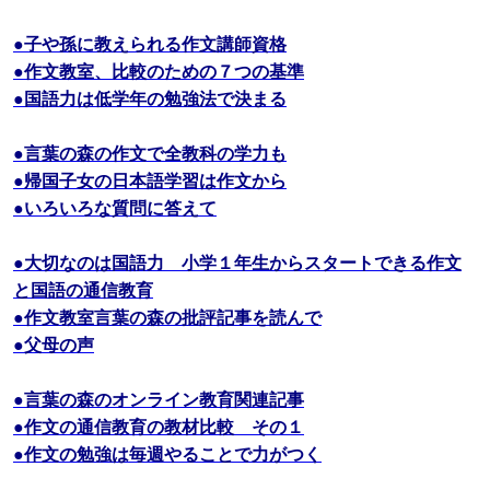
●子や孫に教えられる作文講師資格
●作文教室、比較のための７つの基準
●国語力は低学年の勉強法で決まる
●言葉の森の作文で全教科の学力も
●帰国子女の日本語学習は作文から
●いろいろな質問に答えて
●大切なのは国語力 小学１年生からスタートできる作文
と国語の通信教育
●作文教室言葉の森の批評記事を読んで
●父母の声
●言葉の森のオンライン教育関連記事
●作文の通信教育の教材比較 その１
●作文の勉強は毎週やることで力がつく