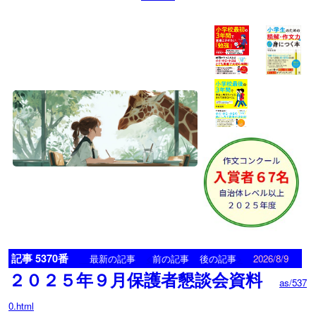
記事 5370番
<
>
最新の記事
前の記事
後の記事
2026/8/9
２０２５年９月保護者懇談会資料
as/537
0.html