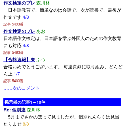
作文検定のプレ
森川林
日本語教育で、簡単なのは会話で、次が読書で、最後が
作文です
4/8
記事 5493番
作文検定のプレ
あお
日本語作文検定は、日本語を学ぶ外国人のための作文教育
にも対応
4/8
記事 5493番
【合格速報】東
ふつ
合格おめでとうございます。 毎週真剣に取り組み、どんど
ん上
1/7
記事 5403番
……次のコメント
掲示板の記事1～10件
Re: 個別連
森川林
5月までさかのぼって見ましたが、個別れんらくは見当
たりませ
8/8