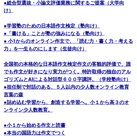
●総合型選抜・小論文評価業務に関するご提案（大学向
け）
●学習塾のための日本語作文検定（塾向け）
●「書ける」ことが塾の強みになる（塾向け）
● 小1からのオンライン作文で、「読む力・書く力・考える
力」を一生ものにします（生徒向け）
全国初の本格的な日本語作文検定作文の客観的評価で、誰
でも作文が好きになり実力がつく。特許取得の独自のアル
ゴリズムとAIによる対話型６００字講評。（学校塾向け）
●担任制で対話のある、５人以内の少人数オンライン教育
言葉の森
●詰め込む学習から、創造する学習へ。小１から高３のオ
ンライン少人数教育。
●小１から始める作文と読書
●本当の国語力は作文でつく