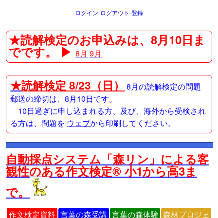
ログイン
ログアウト
登録
★読解検定のお申込みは、8月10日ま
でです。 ▶
8月
9月
★
読解検定 8/23（日）
8月の読解検定の問題
郵送の締切は、8月10日です。
10日過ぎに申し込まれる方、及び、海外から受検され
る方は、問題を
ウェブ
から印刷してください。
自動採点システム「森リン」による客
観性のある作文検定® 小1から高3ま
で。
作文検定資料
言葉の森受講
言葉の森体験
森林プロジェ