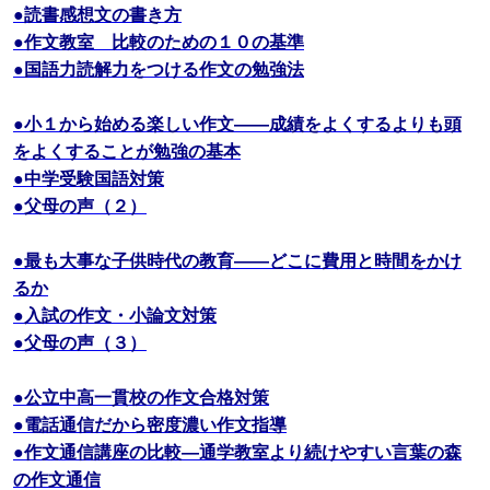
●読書感想文の書き方
●作文教室 比較のための１０の基準
●国語力読解力をつける作文の勉強法
●小１から始める楽しい作文――成績をよくするよりも頭
をよくすることが勉強の基本
●中学受験国語対策
●父母の声（２）
●最も大事な子供時代の教育――どこに費用と時間をかけ
るか
●入試の作文・小論文対策
●父母の声（３）
●公立中高一貫校の作文合格対策
●電話通信だから密度濃い作文指導
●作文通信講座の比較―通学教室より続けやすい言葉の森
の作文通信