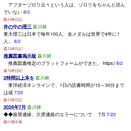
アフターゾロリ云々という人は、ゾロリをちゃんと読ん
でいない
8/3
森川林日記
井の中の理三
森川林
東大理三は日本で毎年100人、金メダルは世界で4年に1
人。
8/3
森川林日記
推薦図書掲示板
森川林
推薦図書検定のプラットフォームができた。 https:/
8/2
森川林日記
2時間以上本を
森川林
東洋経済オンラインで、1日の読書時間が10～30分まで
は成
7/25
森川林日記
2026年7月
森川林
◆◆振替連絡、欠席連絡のエラーについて 7月
7/22
森の掲示板