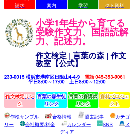
請求
案内
学習
クト資料
小学1年生から育てる
受験作文力、国語読解
力、記述力。
作文検定 | 言葉の森 | 作文
教室【公式】
233-0015 横浜市港南区日限山4-4-9
電話 045-353-9061
平日8:00～17:00 土日8:00～12:00
作文検定リン
言葉の森生徒
言葉の森講師
森林プロジェ
ク
リンク
リンク
クト
作検サンプル
合格情報
過去記事
カテゴ
リー
会社概要/料金
カレンダー
SNS
メ
ディア