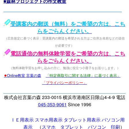
■森林プロジェクトの作文教室
受講案内の郵送（無料）をご希望の方は、こち
らをごらんください。
（広告規定に基づく表示：受講案内の郵送を希望される方はご住所お名前などの送信
が必要です）
電話通信の無料体験学習をご希望の方は、こち
らをごらんください。
（無料体験学習をお申し込みの方に、勉強に役立つ小冊子をお送りします。）
●
Online教室 言葉の森
「特定商取引に関する法律」に基づく表示」
「プライバシーポリシー」
株式会社言葉の森 233-0015 横浜市港南区日限山4-4-9 電話
045-353-9061
Since 1996
ＩＥ用表示
スマホ用表示
タブレット用表示
パソコン用
表示
（
スマホ
タブレット
パソコン
印刷
）