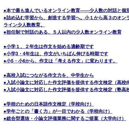
●本で最も進んでいるオンライン教育――少人数の対話と個別
●詰め込む学習から、創造する学習へ。小１から高３のオン
ライン少人数教育。
●担任制で対話のある、５人以内の少人数オンライン教育
●小学１、２年生は作文を始める適齢期です
●小学3・4年生は、作文がいちばん伸びる時期です
●小5・小6から、作文は「考える作文」に変わります。
●高校入試につながる作文力を、中学生から
●入試小論文に対応した作文評価を提供する作文検定（高校
●入試小論文に対応した作文評価を提供する作文検定（塾高
●学校のための日本語作文検定（学校向け）
●学年ごとの「書く力」が一目でわかる（学校向け）
●総合型選抜・小論文評価業務に関するご提案（大学向け）