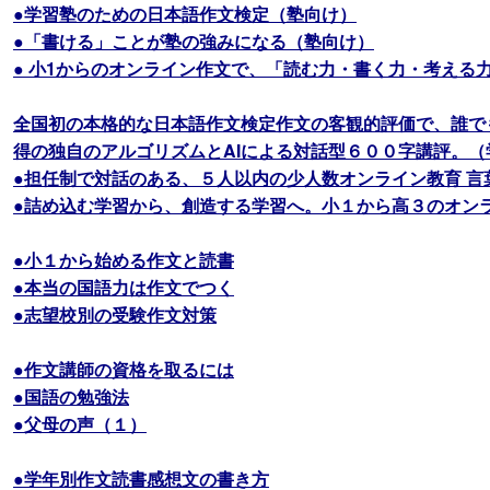
●学習塾のための日本語作文検定（塾向け）
●「書ける」ことが塾の強みになる（塾向け）
● 小1からのオンライン作文で、「読む力・書く力・考える
全国初の本格的な日本語作文検定作文の客観的評価で、誰で
得の独自のアルゴリズムとAIによる対話型６００字講評。（
●担任制で対話のある、５人以内の少人数オンライン教育 言
●詰め込む学習から、創造する学習へ。小１から高３のオン
●小１から始める作文と読書
●本当の国語力は作文でつく
●志望校別の受験作文対策
●作文講師の資格を取るには
●国語の勉強法
●父母の声（１）
●学年別作文読書感想文の書き方