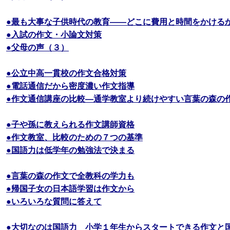
●最も大事な子供時代の教育――どこに費用と時間をかける
●入試の作文・小論文対策
●父母の声（３）
●公立中高一貫校の作文合格対策
●電話通信だから密度濃い作文指導
●作文通信講座の比較―通学教室より続けやすい言葉の森の
●子や孫に教えられる作文講師資格
●作文教室、比較のための７つの基準
●国語力は低学年の勉強法で決まる
●言葉の森の作文で全教科の学力も
●帰国子女の日本語学習は作文から
●いろいろな質問に答えて
●大切なのは国語力 小学１年生からスタートできる作文と