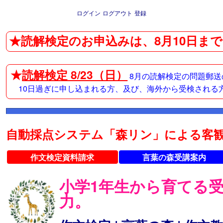
ログイン
ログアウト
登録
★読解検定のお申込みは、8月10日まで
★
読解検定 8/23（日）
8月の読解検定の問題郵送
10日過ぎに申し込まれる方、及び、海外から受検される
自動採点システム「森リン」による客観
作文検定資料請求
言葉の森受講案内
小学1年生から育てる
力。