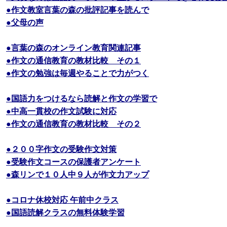
●作文教室言葉の森の批評記事を読んで
●父母の声
●言葉の森のオンライン教育関連記事
●作文の通信教育の教材比較 その１
●作文の勉強は毎週やることで力がつく
●国語力をつけるなら読解と作文の学習で
●中高一貫校の作文試験に対応
●作文の通信教育の教材比較 その２
●２００字作文の受験作文対策
●受験作文コースの保護者アンケート
●森リンで１０人中９人が作文力アップ
●コロナ休校対応 午前中クラス
●国語読解クラスの無料体験学習