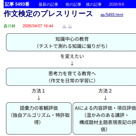
記事 5493番
<
>
最新の記事
前の記事
後の記事
2026/8/6
作文検定のプレスリリース
as/5493.html
森川林
2026/04/07 16:44
修
削