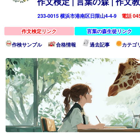
作文検定 | 言葉の森 | 作
233-0015 横浜市港南区日限山4-4-9
電話 045
作文検定リンク
言葉の森生徒リンク
作検サンプル
合格情報
過去記事
カテゴ