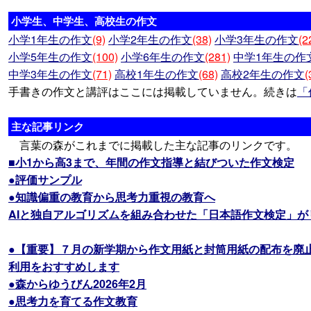
小学生、中学生、高校生の作文
小学1年生の作文
(9)
小学2年生の作文
(38)
小学3年生の作文
(2
小学5年生の作文
(100)
小学6年生の作文
(281)
中学1年生の作
中学3年生の作文
(71)
高校1年生の作文
(68)
高校2年生の作文
(
手書きの作文と講評はここには掲載していません。続きは
「
主な記事リンク
言葉の森がこれまでに掲載した主な記事のリンクです。
■小1から高3まで、年間の作文指導と結びついた作文検定
●評価サンプル
●知識偏重の教育から思考力重視の教育へ
AIと独自アルゴリズムを組み合わせた「日本語作文検定」が
●【重要】７月の新学期から作文用紙と封筒用紙の配布を廃
利用をおすすめします
●森からゆうびん2026年2月
●思考力を育てる作文教育