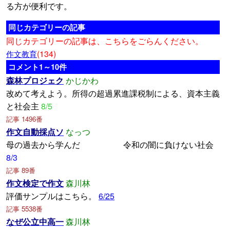
る方が便利です。
同じカテゴリーの記事
同じカテゴリーの記事は、こちらをごらんください。
(134)
作文教育
コメント1～10件
森林プロジェク
かじかわ
改めて考えよう。所得の超過累進課税制による、資本主義
と社会主
8/5
記事 1496番
作文自動採点ソ
なっつ
母の過去から学んだ 令和の闇に負けない社会
8/3
記事 89番
作文検定で作文
森川林
評価サンプルはこちら。
6/25
記事 5538番
なぜ公立中高一
森川林