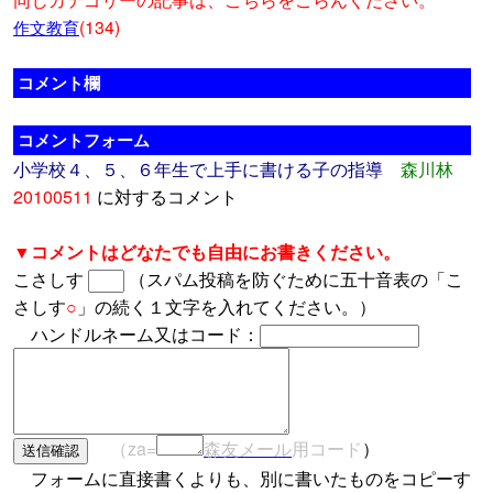
(134)
作文教育
コメント欄
コメントフォーム
小学校４、５、６年生で上手に書ける子の指導
森川林
20100511
に対するコメント
▼コメントはどなたでも自由にお書きください。
こさしす
（スパム投稿を防ぐために五十音表の「こ
さしす
○
」の続く１文字を入れてください。）
ハンドルネーム又はコード：
（za=
森友メール
用コード
）
フォームに直接書くよりも、別に書いたものをコピーす