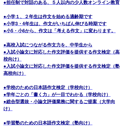
●担任制で対話のある、５人以内の少人数オンライン教育
●小学１、２年生は作文を始める適齢期です
●小学3・4年生は、作文がいちばん伸びる時期です
●小5・小6から、作文は「考える作文」に変わります。
●高校入試につながる作文力を、中学生から
●入試小論文に対応した作文評価を提供する作文検定（高
校向け）
●入試小論文に対応した作文評価を提供する作文検定（塾
高校向け）
●学校のための日本語作文検定（学校向け）
●学年ごとの「書く力」が一目でわかる（学校向け）
●総合型選抜・小論文評価業務に関するご提案（大学向
け）
●学習塾のための日本語作文検定（塾向け）