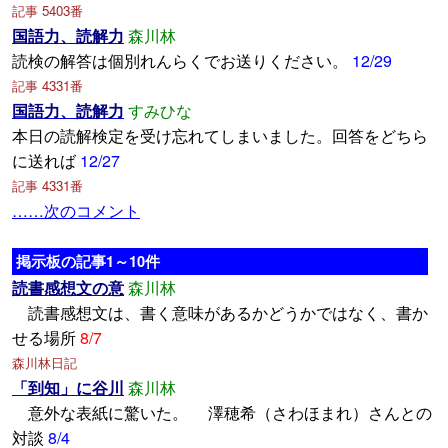
記事 5403番
国語力、読解力
森川林
読検の解答は個別れんらくでお送りください。
12/29
記事 4331番
国語力、読解力
すみひな
本日の読解検定を受け忘れてしまいました。回答をどちら
に送れば
12/27
記事 4331番
……次のコメント
掲示板の記事1～10件
読書感想文の意
森川林
読書感想文は、書く意味があるかどうかではなく、書か
せる場所
8/7
森川林日記
「到知」に谷川
森川林
意外な表紙に驚いた。 澤穂希（さわほまれ）さんとの
対談
8/4