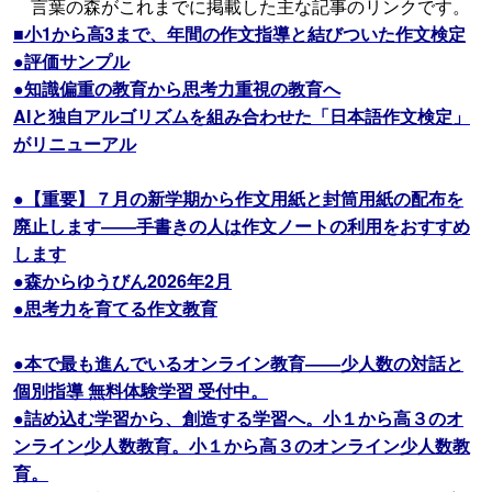
言葉の森がこれまでに掲載した主な記事のリンクです。
■小1から高3まで、年間の作文指導と結びついた作文検定
●評価サンプル
●知識偏重の教育から思考力重視の教育へ
AIと独自アルゴリズムを組み合わせた「日本語作文検定」
がリニューアル
●【重要】７月の新学期から作文用紙と封筒用紙の配布を
廃止します――手書きの人は作文ノートの利用をおすすめ
します
●森からゆうびん2026年2月
●思考力を育てる作文教育
●本で最も進んでいるオンライン教育――少人数の対話と
個別指導 無料体験学習 受付中。
●詰め込む学習から、創造する学習へ。小１から高３のオ
ンライン少人数教育。小１から高３のオンライン少人数教
育。