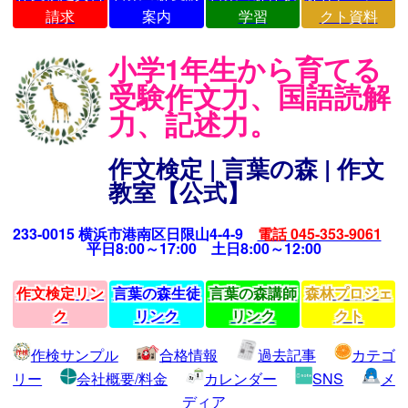
請求
案内
学習
クト資料
小学1年生から育てる
受験作文力、国語読解
力、記述力。
作文検定 | 言葉の森 | 作文
教室【公式】
233-0015 横浜市港南区日限山4-4-9
電話 045-353-9061
平日8:00～17:00 土日8:00～12:00
作文検定リン
言葉の森生徒
言葉の森講師
森林プロジェ
ク
リンク
リンク
クト
作検サンプル
合格情報
過去記事
カテゴ
リー
会社概要/料金
カレンダー
SNS
メ
ディア