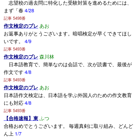
志望校の過去問に特化した受験対策を進めるためには、
まず「春
4/28
記事 5498番
作文検定のプレ
あお
お返事ありがとうございます。暗唱検定が早くできてほし
いです。
4/9
記事 5493番
作文検定のプレ
森川林
日本語教育で、簡単なのは会話で、次が読書で、最後が
作文です
4/8
記事 5493番
作文検定のプレ
あお
日本語作文検定は、日本語を学ぶ外国人のための作文教育
にも対応
4/8
記事 5493番
【合格速報】東
ふつ
合格おめでとうございます。 毎週真剣に取り組み、どんど
ん上
1/7