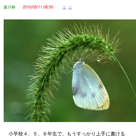
森川林
2010/05/11 08:50
修
削
小学校４、５、６年生で、もうすっかり上手に書ける