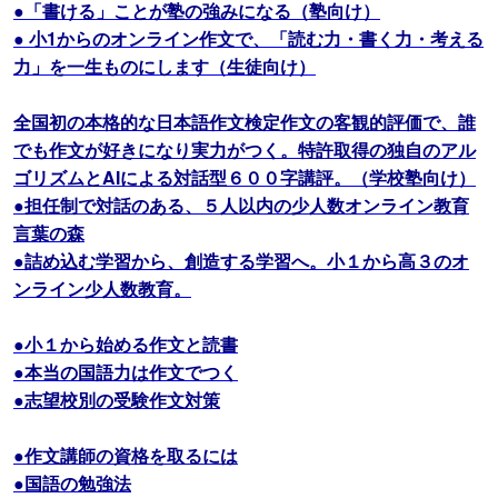
●「書ける」ことが塾の強みになる（塾向け）
● 小1からのオンライン作文で、「読む力・書く力・考える
力」を一生ものにします（生徒向け）
全国初の本格的な日本語作文検定作文の客観的評価で、誰
でも作文が好きになり実力がつく。特許取得の独自のアル
ゴリズムとAIによる対話型６００字講評。（学校塾向け）
●担任制で対話のある、５人以内の少人数オンライン教育
言葉の森
●詰め込む学習から、創造する学習へ。小１から高３のオ
ンライン少人数教育。
●小１から始める作文と読書
●本当の国語力は作文でつく
●志望校別の受験作文対策
●作文講師の資格を取るには
●国語の勉強法