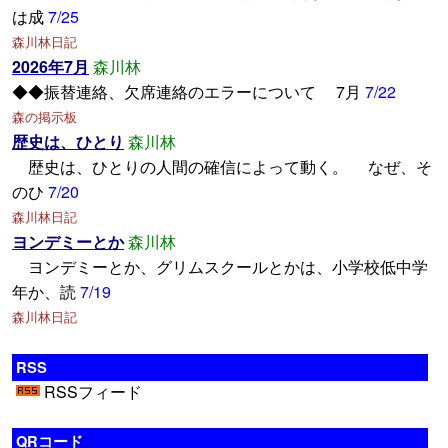
は成
7/25
森川林日記
2026年7月
森川林
◆◆振替連絡、欠席連絡のエラーについて 7月
7/22
森の掲示板
歴史は、ひとり
森川林
歴史は、ひとりの人間の確信によって動く。 なぜ、そ
のひ
7/20
森川林日記
ヨンデミーとか
森川林
ヨンデミーとか、グリムスクールとかは、小学校低中学
年か、読
7/19
森川林日記
RSS
RSSフィード
QRコード