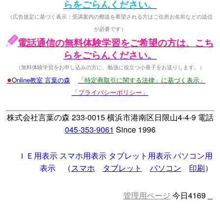
らをごらんください。
（広告規定に基づく表示：受講案内の郵送を希望される方はご住所お名前などの送信
が必要です）
電話通信の無料体験学習をご希望の方は、こち
らをごらんください。
（無料体験学習をお申し込みの方に、勉強に役立つ小冊子をお送りします。）
●
Online教室 言葉の森
「特定商取引に関する法律」に基づく表示」
「プライバシーポリシー」
株式会社言葉の森 233-0015 横浜市港南区日限山4-4-9 電話
045-353-9061
Since 1996
ＩＥ用表示
スマホ用表示
タブレット用表示
パソコン用
表示
（
スマホ
タブレット
パソコン
印刷
）
管理用ページ
今日4169
□