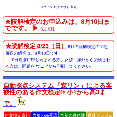
ログイン
ログアウト
登録
★読解検定のお申込みは、8月10日ま
でです。 ▶
8月
9月
★
読解検定 8/23（日）
8月の読解検定の問題
郵送の締切は、8月10日です。
10日過ぎに申し込まれる方、及び、海外から受検され
る方は、問題を
ウェブ
から印刷してください。
自動採点システム「森リン」による客
観性のある作文検定® 小1から高3ま
で。
作文検定資料
言葉の森受講
言葉の森体験
森林プロジェ