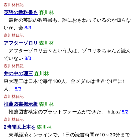
森川林日記
英語の教科書も
森川林
最近の英語の教科書も、誰におもねっているのか知らな
いが、会
8/3
森川林日記
アフターゾロリ
森川林
アフターゾロリ云々という人は、ゾロリをちゃんと読ん
でいない
8/3
森川林日記
井の中の理三
森川林
東大理三は日本で毎年100人、金メダルは世界で4年に1
人。
8/3
森川林日記
推薦図書掲示板
森川林
推薦図書検定のプラットフォームができた。 https:/
8/2
森川林日記
2時間以上本を
森川林
東洋経済オンラインで、1日の読書時間が10～30分まで