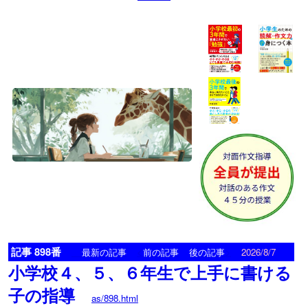
記事 898番
<
>
最新の記事
前の記事
後の記事
2026/8/7
小学校４、５、６年生で上手に書ける
子の指導
as/898.html