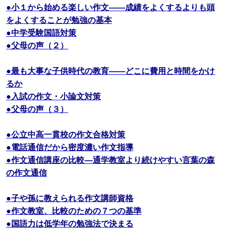
●小１から始める楽しい作文――成績をよくするよりも頭
をよくすることが勉強の基本
●中学受験国語対策
●父母の声（２）
●最も大事な子供時代の教育――どこに費用と時間をかけ
るか
●入試の作文・小論文対策
●父母の声（３）
●公立中高一貫校の作文合格対策
●電話通信だから密度濃い作文指導
●作文通信講座の比較―通学教室より続けやすい言葉の森
の作文通信
●子や孫に教えられる作文講師資格
●作文教室、比較のための７つの基準
●国語力は低学年の勉強法で決まる