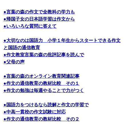
●言葉の森の作文で全教科の学力も
●帰国子女の日本語学習は作文から
●いろいろな質問に答えて
●大切なのは国語力 小学１年生からスタートできる作文
と国語の通信教育
●作文教室言葉の森の批評記事を読んで
●父母の声
●言葉の森のオンライン教育関連記事
●作文の通信教育の教材比較 その１
●作文の勉強は毎週やることで力がつく
●国語力をつけるなら読解と作文の学習で
●中高一貫校の作文試験に対応
●作文の通信教育の教材比較 その２