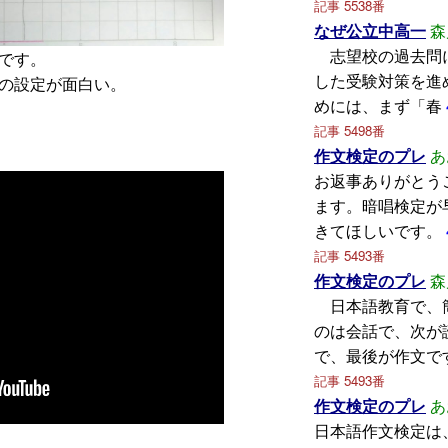
記事 5538番
なぜ公立中高一
森
志望校の過去問
です。
した受験対策を進
の設定が面白い。
めには、まず「春
記事 5498番
作文検定のプレ
あ
お返事ありがとう
ます。暗唱検定が
きてほしいです。
記事 5493番
作文検定のプレ
森
日本語教育で、
のは会話で、次が
で、最後が作文で
記事 5493番
作文検定のプレ
あ
日本語作文検定は