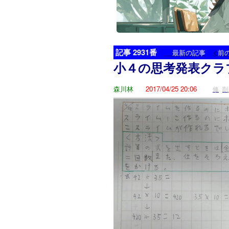
記事 2931番
<
最新の記事
前
小４の思考発表クラ
森川林
2017/04/25 20:06
修
削