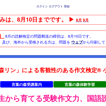
ログイン
ログアウト
登録
みは、8月10日までです。 ▶
8月
9月
日）
8月の読解検定の問題郵送の締切は、8月10日です。
方、及び、海外から受検される方は、問題を
ウェブ
から印刷して
森リン」による客観性のある作文検定® 小
言葉の森受講案内
言葉の森体験学習
年生から育てる受験作文力、国語