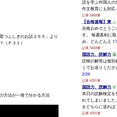
語を学ぶ外国人の
作文教育にも対応
記事 5493番
【合格速報】東
ふ
合格おめでとうご
す。 毎週真剣に
育つふしぎのお話３６５」より
み、どんどん上
1/
？（Ｐ３１）
記事 5403番
国語力、読解力
森
読検の解答は個別
くでお送りくださ
2/29
記事 4331番
国語力、読解力
す
本日の読解検定を
の方法が一発で分かる方法
れてしまいました
をどちらに送れば
記事 4331番