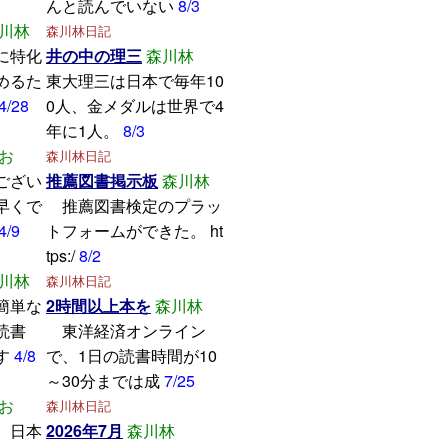
んと読んでいない
8/3
川林
森川林日記
に特化
井の中の理三
森川林
めるた
東大理三は日本で毎年10
4/28
0人、金メダルは世界で4
年に1人。
8/3
お
森川林日記
ござい
推薦図書掲示板
森川林
早くで
推薦図書検定のプラッ
4/9
トフォームができた。 ht
tps:/
8/2
川林
森川林日記
簡単な
2時間以上本を
森川林
読書
東洋経済オンライン
す
4/8
で、1日の読書時間が10
～30分までは成
7/25
お
森川林日記
、日本
2026年7月
森川林