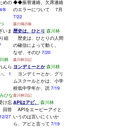
ための
◆◆振替連絡、欠席連絡
4/8
のエラーについて 7月
7/22
つ
森の掲示板
ざいま
歴史は、ひとり
森川林
取り組
歴史は、ひとりの人間
7
の確信によって動く。
なぜ、そのひ
7/20
川林
森川林日記
れんら
ヨンデミーとか
森川林
い。
1
ヨンデミーとか、グリ
ムスクールとかは、小学
校低中学年か、読
7/19
みひな
森川林日記
受け忘
APIはアピ、
森川林
。回答
APIをエーピーアイと
12/27
いうのは言いにくいか
ら、アピと言って
7/19