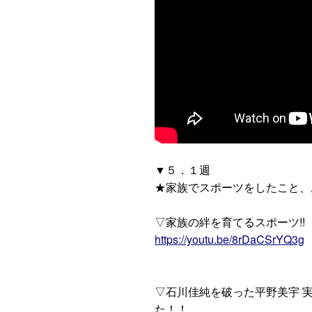
▼５．１週
★家族でスポーツをしたこと、
▽家族の絆を育てるスポーツ!!【ランニ
https://youtu.be/8rDaCSrYQ3g
▽石川佳純を破った平野美宇 
た！！