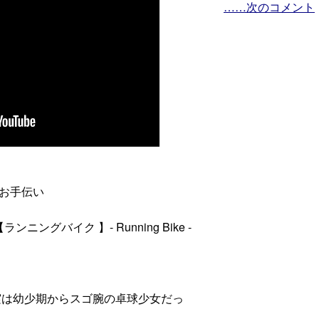
……次のコメント
お手伝い
ングバイク 】- Running Bike -
実は幼少期からスゴ腕の卓球少女だっ