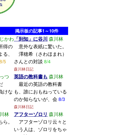
掲示板の記事1～10件
じかわ
「到知」に谷川
森川林
所得の
意外な表紙に驚いた。
よる、
澤穂希（さわほまれ）
8/5
さんとの対談
8/4
森川林日記
っつ
英語の教科書も
森川林
学んだ
最近の英語の教科書
けな
も、誰におもねっている
のか知らないが、会
8/3
森川林日記
川林
アフターゾロリ
森川林
ちら。
アフターゾロリ云々と
いう人は、ゾロリをちゃ