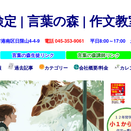
定 | 言葉の森 | 作文
浜市港南区日限山4-4-9
電話 045-353-9061
平日8:00～17:00 土
言葉の森生徒リンク
言葉の森講師リンク
報
過去記事
カテゴリー
会社概要/料金
カレ