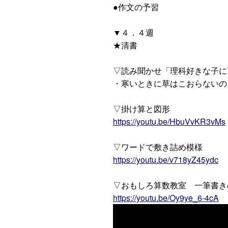
●作文の予習
▼４．４週
★清書
▽読み聞かせ「理科好きな子に
・寒いときに草はこおらないの
▽掛け算と図形
https://youtu.be/HbuVvKR3vMs
▽ワードで敷き詰め模様
https://youtu.be/v718yZ45ydc
▽おもしろ算数教室 一筆書き
https://youtu.be/Oy9ye_6-4cA