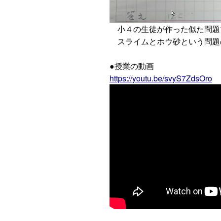
小４の生徒が作った似た問題
スライムとホウ砂という問題
●授業の動画
https://youtu.be/svyS7ZdsOro