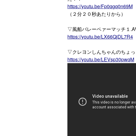
https://youtu.be/Fp0qgq0n69M
（２分２０秒あたりから）
▽風船バレーペァーマッチ１.AV
https://youtu.be/LX66QjDL7R4
▽クレヨンしんちゃんのちょっ
https://youtu.be/LEVsp30pwqM