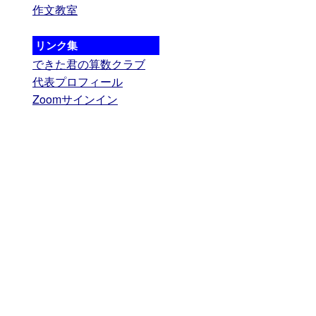
作文教室
リンク集
できた君の算数クラブ
代表プロフィール
Zoomサインイン