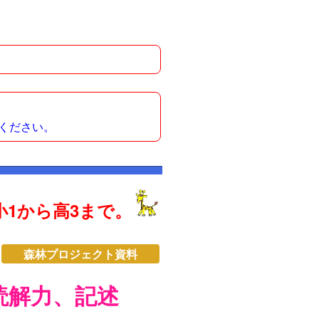
ください。
1から高3まで。
森林プロジェクト資料
読解力、記述