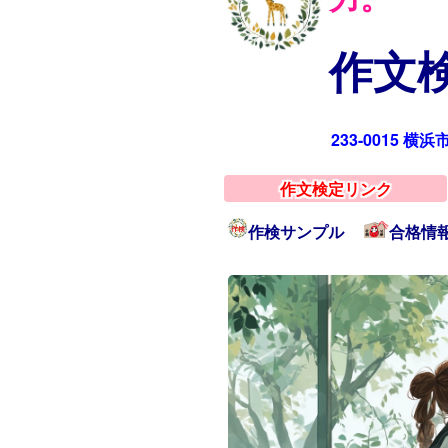
作文検
233-0015 横
作文検定リンク
作検サンプル
合格情