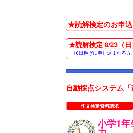
★読解検定のお申込
★
読解検定 8/23（
10日過ぎに申し込まれる
自動採点システム「
作文検定資料請求
小学1
力。