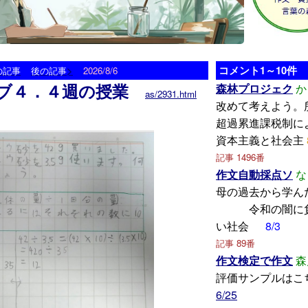
>
コメント1～10件
の記事
後の記事
2026/8/6
ブ４．４週の授業
森林プロジェク
か
as/2931.html
改めて考えよう。
超過累進課税制に
資本主義と社会主
記事 1496番
作文自動採点ソ
な
母の過去から
令和の闇に負
い社会
8/3
記事 89番
作文検定で作文
森
評価サンプルはこ
6/25