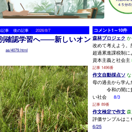
>
コメント1～10件
の記事
後の記事
2026/8/7
別確認学習へ――新しいオン
森林プロジェク
か
改めて考えよう。
as/4079.html
超過累進課税制に
資本主義と社会主
記事 1496番
作文自動採点ソ
な
母の過去から
令和の闇に負
い社会
8/3
記事 89番
作文検定で作文
森
評価サンプルはこ
6/25