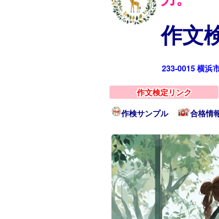
作文検
233-0015 横
作文検定リンク
作検サンプル
合格情