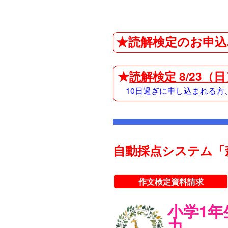
★読解検定のお申込
★
読解検定 8/23（
10日過ぎに申し込まれる
自動採点システム「
作文検定資料請求
小学1
力。