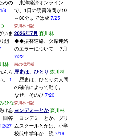
ための
東洋経済オンライン
4/8
で、1日の読書時間が10
～30分までは成
7/25
つ
森川林日記
ざいま
2026年7月
森川林
取り組
◆◆振替連絡、欠席連絡
7
のエラーについて 7月
7/22
川林
森の掲示板
れんら
歴史は、ひとり
森川林
い。
1
歴史は、ひとりの人間
の確信によって動く。
なぜ、そのひ
7/20
みひな
森川林日記
受け忘
ヨンデミーとか
森川林
。回答
ヨンデミーとか、グリ
12/27
ムスクールとかは、小学
校低中学年か、読
7/19