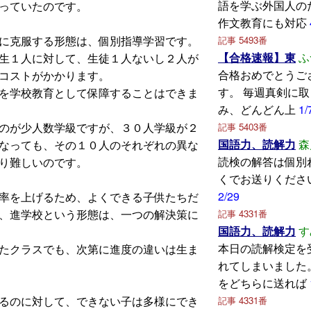
語を学ぶ外国人の
っていたのです。
作文教育にも対応
に克服する形態は、個別指導学習です。
記事 5493番
【合格速報】東
ふ
生１人に対して、生徒１人ないし２人が
合格おめでとうご
コストがかかります。
す。 毎週真剣に
を学校教育として保障することはできま
み、どんどん上
1/
のが少人数学級ですが、３０人学級が２
記事 5403番
国語力、読解力
森
なっても、その１０人のそれぞれの異な
読検の解答は個別
り難しいのです。
くでお送りくださ
2/29
率を上げるため、よくできる子供たちだ
、進学校という形態は、一つの解決策に
記事 4331番
国語力、読解力
す
本日の読解検定を
たクラスでも、次第に進度の違いは生ま
れてしまいました
をどちらに送れば
るのに対して、できない子は多様にでき
記事 4331番