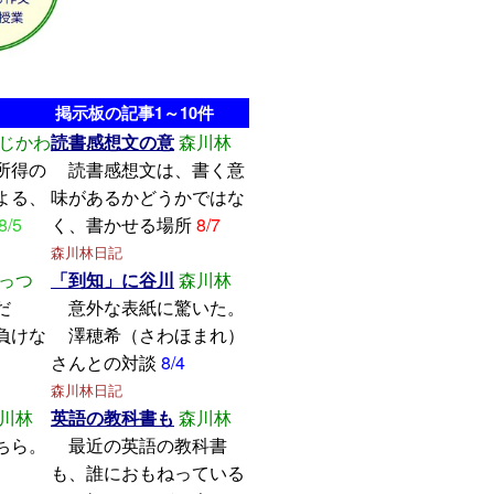
掲示板の記事1～10件
じかわ
読書感想文の意
森川林
所得の
読書感想文は、書く意
よる、
味があるかどうかではな
8/5
く、書かせる場所
8/7
森川林日記
っつ
「到知」に谷川
森川林
学んだ
意外な表紙に驚いた。
けな
澤穂希（さわほまれ）
さんとの対談
8/4
森川林日記
川林
英語の教科書も
森川林
ちら。
最近の英語の教科書
も、誰におもねっている