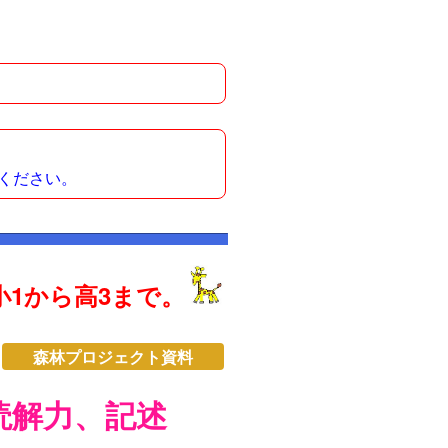
ください。
1から高3まで。
森林プロジェクト資料
読解力、記述