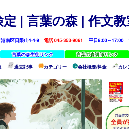
定 | 言葉の森 | 作文
浜市港南区日限山4-4-9
電話 045-353-9061
平日8:00～17:00 土
言葉の森生徒リンク
言葉の森講師リンク
報
過去記事
カテゴリー
会社概要/料金
カレ