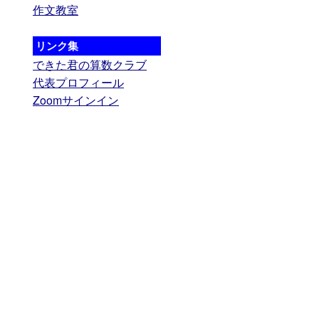
作文教室
リンク集
できた君の算数クラブ
代表プロフィール
Zoomサインイン