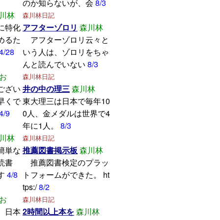
のか知らないが、会
8/3
川林
森川林日記
に特化
アフターゾロリ
森川林
めるた
アフターゾロリ云々と
4/28
いう人は、ゾロリをちゃ
んと読んでいない
8/3
お
森川林日記
ござい
井の中の理三
森川林
早くで
東大理三は日本で毎年10
4/9
0人、金メダルは世界で4
年に1人。
8/3
川林
森川林日記
簡単な
推薦図書掲示板
森川林
読書
推薦図書検定のプラッ
す
4/8
トフォームができた。 ht
tps:/
8/2
お
森川林日記
、日本
2時間以上本を
森川林