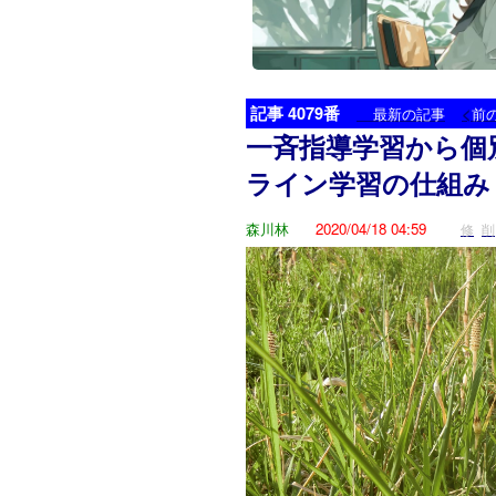
記事 4079番
<
最新の記事
前
一斉指導学習から個
ライン学習の仕組み
森川林
2020/04/18 04:59
修
削