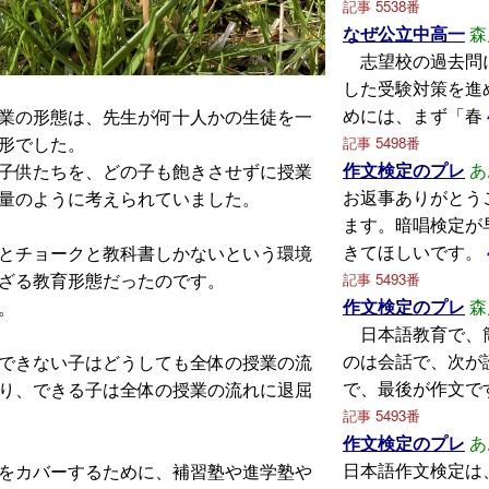
記事 5538番
なぜ公立中高一
森
志望校の過去問
した受験対策を進
めには、まず「春
業の形態は、先生が何十人かの生徒を一
形でした。
記事 5498番
作文検定のプレ
あ
子供たちを、どの子も飽きさせずに授業
お返事ありがとう
量のように考えられていました。
ます。暗唱検定が
きてほしいです。
とチョークと教科書しかないという環境
ざる教育形態だったのです。
記事 5493番
作文検定のプレ
森
。
日本語教育で、
のは会話で、次が
できない子はどうしても全体の授業の流
で、最後が作文で
り、できる子は全体の授業の流れに退屈
記事 5493番
作文検定のプレ
あ
日本語作文検定は
をカバーするために、補習塾や進学塾や