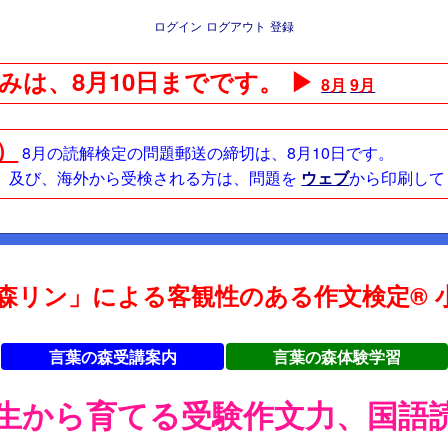
ログイン
ログアウト
登録
みは、8月10日までです。 ▶
8月
9月
日）
8月の読解検定の問題郵送の締切は、8月10日です。
方、及び、海外から受検される方は、問題を
ウェブ
から印刷して
森リン」による客観性のある作文検定® 小
言葉の森受講案内
言葉の森体験学習
年生から育てる受験作文力、国語