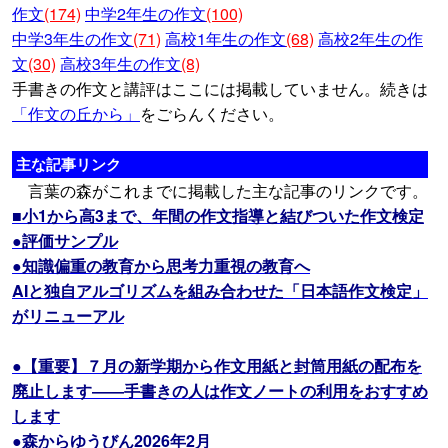
作文
(174)
中学2年生の作文
(100)
中学3年生の作文
(71)
高校1年生の作文
(68)
高校2年生の作
文
(30)
高校3年生の作文
(8)
手書きの作文と講評はここには掲載していません。続きは
「作文の丘から」
をごらんください。
主な記事リンク
言葉の森がこれまでに掲載した主な記事のリンクです。
■小1から高3まで、年間の作文指導と結びついた作文検定
●評価サンプル
●知識偏重の教育から思考力重視の教育へ
AIと独自アルゴリズムを組み合わせた「日本語作文検定」
がリニューアル
●【重要】７月の新学期から作文用紙と封筒用紙の配布を
廃止します――手書きの人は作文ノートの利用をおすすめ
します
●森からゆうびん2026年2月