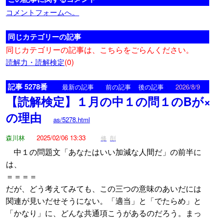
コメントフォームへ。
同じカテゴリーの記事
同じカテゴリーの記事は、こちらをごらんください。
(0)
読解力・読解検定
記事 5278番
<
>
最新の記事
前の記事
後の記事
2026/8/9
【読解検定】１月の中１の問１のBが×
の理由
as/5278.html
森川林
2025/02/06 13:33
修
削
中１の問題文「あなたはいい加減な人間だ」の前半に
は、
＝＝＝＝
だが、どう考えてみても、この三つの意味のあいだには
関連が見いだせそうにない。「適当」と「でたらめ」と
「かなり」に、どんな共通項こうがあるのだろう。まっ