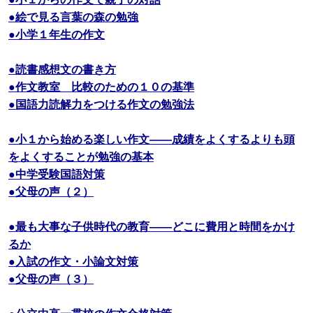
●絵で見る言葉の森の勉強
●小学１年生の作文
●読書感想文の書き方
●作文教室 比較のための１０の基準
●国語力読解力をつける作文の勉強法
●小１から始める楽しい作文――成績をよくするよりも頭
をよくすることが勉強の基本
●中学受験国語対策
●父母の声（２）
●最も大事な子供時代の教育――どこに費用と時間をかけ
るか
●入試の作文・小論文対策
●父母の声（３）