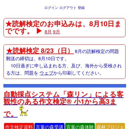
ログイン
ログアウト
登録
★読解検定のお申込みは、8月10日ま
でです。 ▶
8月
9月
★
読解検定 8/23（日）
8月の読解検定の問題
郵送の締切は、8月10日です。
10日過ぎに申し込まれる方、及び、海外から受検され
る方は、問題を
ウェブ
から印刷してください。
自動採点システム「森リン」による客
観性のある作文検定® 小1から高3ま
で。
作文検定資料
言葉の森受講
言葉の森体験
森林プロジェ