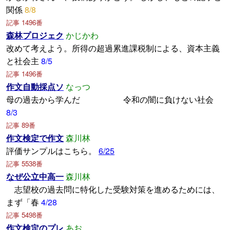
関係
8/8
記事 1496番
森林プロジェク
かじかわ
改めて考えよう。所得の超過累進課税制による、資本主義
と社会主
8/5
記事 1496番
作文自動採点ソ
なっつ
母の過去から学んだ 令和の闇に負けない社会
8/3
記事 89番
作文検定で作文
森川林
評価サンプルはこちら。
6/25
記事 5538番
なぜ公立中高一
森川林
志望校の過去問に特化した受験対策を進めるためには、
まず「春
4/28
記事 5498番
作文検定のプレ
あお