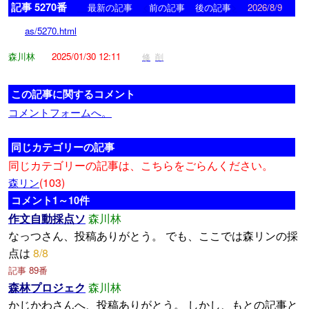
記事 5270番
<
>
最新の記事
前の記事
後の記事
2026/8/9
as/5270.html
森川林
2025/01/30 12:11
修
削
この記事に関するコメント
コメントフォームへ。
同じカテゴリーの記事
同じカテゴリーの記事は、こちらをごらんください。
(103)
森リン
コメント1～10件
作文自動採点ソ
森川林
なっつさん、投稿ありがとう。 でも、ここでは森リンの採
点は
8/8
記事 89番
森林プロジェク
森川林
かじかわさんへ、投稿ありがとう。 しかし、もとの記事と