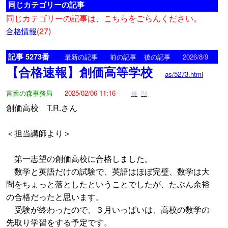
同じカテゴリーの記事
同じカテゴリーの記事は、こちらをごらんください。
(27)
合格情報
記事 5273番
<
>
最新の記事
前の記事
後の記事
2026/8/9
【合格速報】創価高等学校
as/5273.html
言葉の森事務局
2025/02/06 11:16
修
削
創価高校 T.R.さん
＜担当講師より＞
第一志望の創価高校に合格しました。
数学と英語だけの試験で、英語はほぼ完璧、数学は大
問をちょっと落としたということでしたが、たぶん余裕
の合格だったと思います。
受験が終わったので、３月いっぱいは、高校の数学の
先取り学習をする予定です。