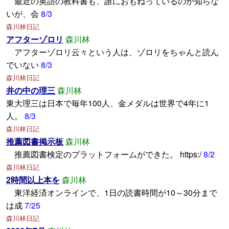
最近の英語の教科書も、誰におもねっているのか知らな
いが、会
8/3
森川林日記
アフターゾロリ
森川林
アフターゾロリ云々という人は、ゾロリをちゃんと読ん
でいない
8/3
森川林日記
井の中の理三
森川林
東大理三は日本で毎年100人、金メダルは世界で4年に1
人。
8/3
森川林日記
推薦図書掲示板
森川林
推薦図書検定のプラットフォームができた。 https:/
8/2
森川林日記
2時間以上本を
森川林
東洋経済オンラインで、1日の読書時間が10～30分まで
は成
7/25
森川林日記