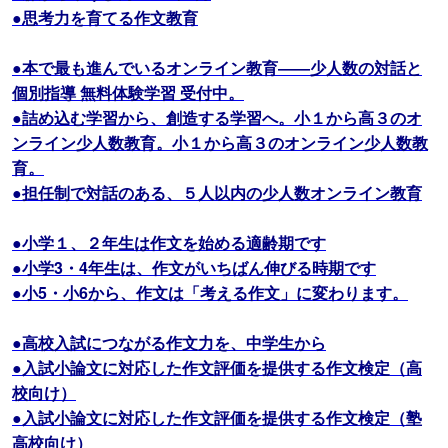
●思考力を育てる作文教育
●本で最も進んでいるオンライン教育――少人数の対話と
個別指導 無料体験学習 受付中。
●詰め込む学習から、創造する学習へ。小１から高３のオ
ンライン少人数教育。小１から高３のオンライン少人数教
育。
●担任制で対話のある、５人以内の少人数オンライン教育
●小学１、２年生は作文を始める適齢期です
●小学3・4年生は、作文がいちばん伸びる時期です
●小5・小6から、作文は「考える作文」に変わります。
●高校入試につながる作文力を、中学生から
●入試小論文に対応した作文評価を提供する作文検定（高
校向け）
●入試小論文に対応した作文評価を提供する作文検定（塾
高校向け）