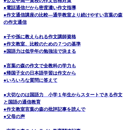
●公立中高一貫校の作文合格対策
●電話通信だから密度濃い作文指導
●作文通信講座の比較―通学教室より続けやすい言葉の森
の作文通信
●子や孫に教えられる作文講師資格
●作文教室、比較のための７つの基準
●国語力は低学年の勉強法で決まる
●言葉の森の作文で全教科の学力も
●帰国子女の日本語学習は作文から
●いろいろな質問に答えて
●大切なのは国語力 小学１年生からスタートできる作文
と国語の通信教育
●作文教室言葉の森の批評記事を読んで
●父母の声