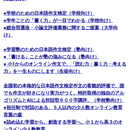
●学校のための日本語作文検定（学校向け）
●学年ごとの「書く力」が一目でわかる（学校向け）
●総合型選抜・小論文評価業務に関するご提案（大学向
け）
●学習塾のための日本語作文検定（塾向け）
●「書ける」ことが塾の強みになる（塾向け）
● 小1からのオンライン作文で、「読む力・書く力・考える
力」を一生ものにします（生徒向け）
全国初の本格的な日本語作文検定作文の客観的評価で、誰
でも作文が好きになり実力がつく。特許取得の独自のアル
ゴリズムとAIによる対話型６００字講評。（学校塾向け）
●担任制で対話のある、５人以内の少人数オンライン教育
言葉の森
●詰め込む学習から、創造する学習へ。小１から高３のオ
ンライン少人数教育。