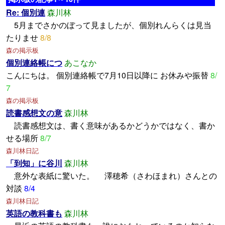
Re: 個別連
森川林
5月までさかのぼって見ましたが、個別れんらくは見当
たりませ
8/8
森の掲示板
個別連絡帳につ
あこなか
こんにちは。 個別連絡帳で7月10日以降に お休みや振替
8/
7
森の掲示板
読書感想文の意
森川林
読書感想文は、書く意味があるかどうかではなく、書か
せる場所
8/7
森川林日記
「到知」に谷川
森川林
意外な表紙に驚いた。 澤穂希（さわほまれ）さんとの
対談
8/4
森川林日記
英語の教科書も
森川林