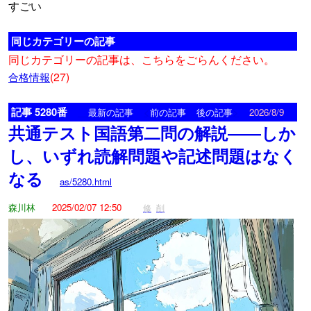
すごい
同じカテゴリーの記事
同じカテゴリーの記事は、こちらをごらんください。
(27)
合格情報
記事 5280番
<
>
最新の記事
前の記事
後の記事
2026/8/9
共通テスト国語第二問の解説――しか
し、いずれ読解問題や記述問題はなく
なる
as/5280.html
森川林
2025/02/07 12:50
修
削