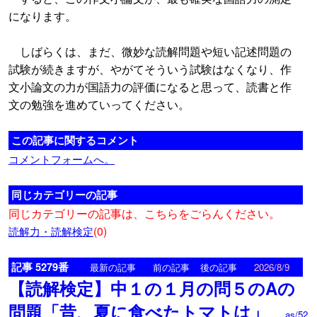
になります。
しばらくは、まだ、微妙な読解問題や短い記述問題の
試験が続きますが、やがてそういう試験はなくなり、作
文小論文の力が国語力の評価になると思って、読書と作
文の勉強を進めていってください。
この記事に関するコメント
コメントフォームへ。
同じカテゴリーの記事
同じカテゴリーの記事は、こちらをごらんください。
(0)
読解力・読解検定
記事 5279番
<
>
最新の記事
前の記事
後の記事
2026/8/9
【読解検定】中１の１月の問５のAの
問題「昔、夏に食べたトマトは」
as/52