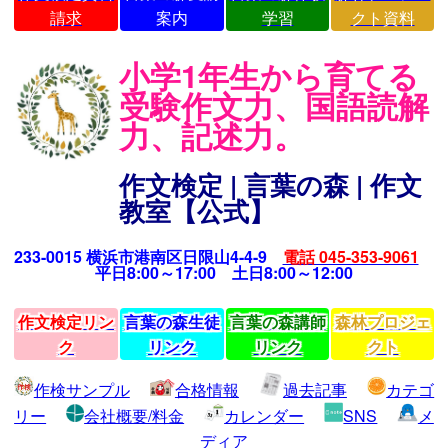
請求
案内
学習
クト資料
小学1年生から育てる
受験作文力、国語読解
力、記述力。
作文検定 | 言葉の森 | 作文
教室【公式】
233-0015 横浜市港南区日限山4-4-9
電話 045-353-9061
平日8:00～17:00 土日8:00～12:00
作文検定リン
言葉の森生徒
言葉の森講師
森林プロジェ
ク
リンク
リンク
クト
作検サンプル
合格情報
過去記事
カテゴ
リー
会社概要/料金
カレンダー
SNS
メ
ディア