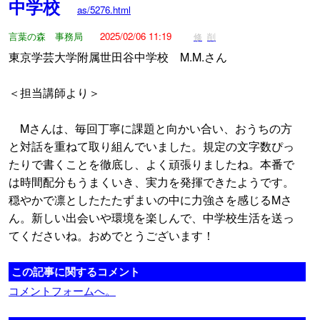
中学校
as/5276.html
言葉の森 事務局
2025/02/06 11:19
修
削
東京学芸大学附属世田谷中学校 M.M.さん
＜担当講師より＞
Mさんは、毎回丁寧に課題と向かい合い、おうちの方
と対話を重ねて取り組んでいました。規定の文字数ぴっ
たりで書くことを徹底し、よく頑張りましたね。本番で
は時間配分もうまくいき、実力を発揮できたようです。
穏やかで凛としたたたずまいの中に力強さを感じるMさ
ん。新しい出会いや環境を楽しんで、中学校生活を送っ
てくださいね。おめでとうございます！
この記事に関するコメント
コメントフォームへ。