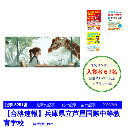
記事 5281番
<
>
最新の記事
前の記事
後の記事
2026/8/9
【合格速報】兵庫県立芦屋国際中等教
育学校
as/5281.html