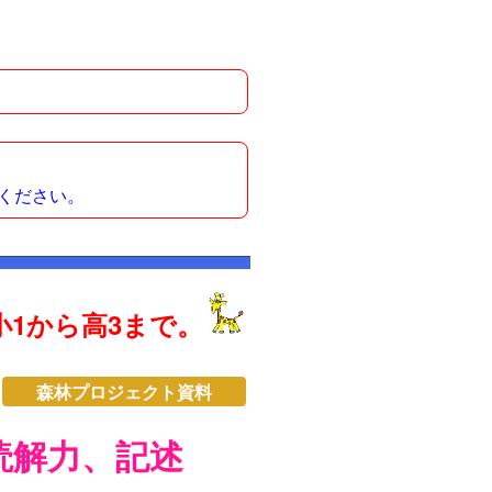
ください。
1から高3まで。
森林プロジェクト資料
読解力、記述