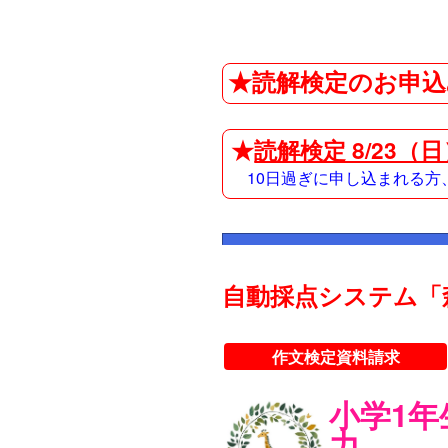
★読解検定のお申込
★
読解検定 8/23（
10日過ぎに申し込まれる
自動採点システム「
作文検定資料請求
小学1
力。