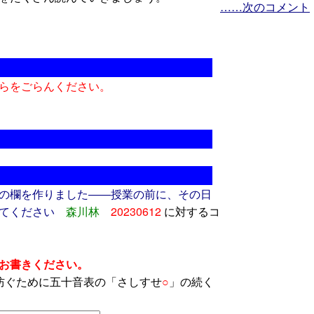
……次のコメント
らをごらんください。
の欄を作りました――授業の前に、その日
てください
森川林
20230612
に対するコ
お書きください。
防ぐために五十音表の「さしすせ
○
」の続く