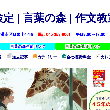
定 | 言葉の森 | 作文
浜市港南区日限山4-4-9
電話 045-353-9061
平日8:00～17:00 土
言葉の森生徒リンク
言葉の森講師リンク
報
過去記事
カテゴリー
会社概要/料金
カレ