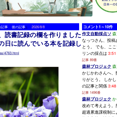
>
コメント1～10件
の記事
後の記事
2026/8/8
、読書記録の欄を作りました
作文自動採点ソ
森
なっつさん、投稿
の日に読んでいる本を記録し
とう。 でも、こ
リンの採点は
3:51
as/4763.html
記事 89番
森林プロジェク
森
かじかわさんへ、
りがとう。 しか
の記事と関係
3:48
記事 1496番
森林プロジェク
か
改めて考えよう。
超過累進課税制に