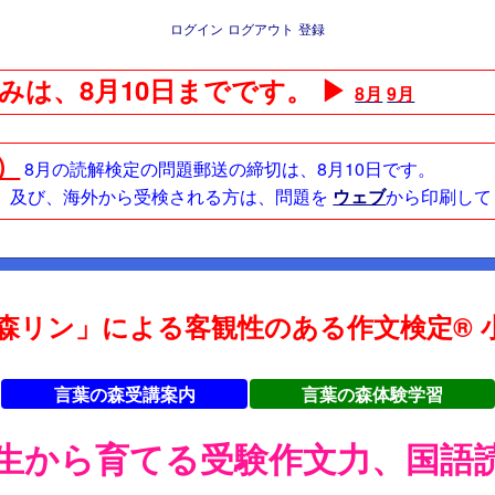
ログイン
ログアウト
登録
みは、8月10日までです。 ▶
8月
9月
日）
8月の読解検定の問題郵送の締切は、8月10日です。
方、及び、海外から受検される方は、問題を
ウェブ
から印刷して
森リン」による客観性のある作文検定® 小
言葉の森受講案内
言葉の森体験学習
年生から育てる受験作文力、国語