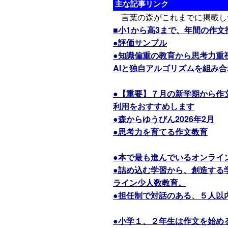
主な記事リンク
言葉の森がこれまでに掲載し
■小1から高3まで、年間の作
●評価サンプル
●知識偏重の教育から思考力重
AIと独自アルゴリズムを組み
●【重要】７月の新学期から作
利用をおすすめします
●森からゆうびん2026年2月
●思考力を育てる作文教育
●本で最も進んでいるオンライ
●詰め込む学習から、創造する
ライン少人数教育。
●担任制で対話のある、５人以
●小学１、２年生は作文を始め