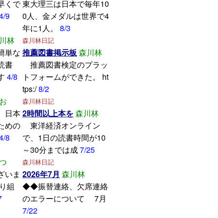
早くで
東大理三は日本で毎年10
4/9
0人、金メダルは世界で4
年に1人。
8/3
川林
森川林日記
簡単な
推薦図書掲示板
森川林
読書
推薦図書検定のプラッ
す
4/8
トフォームができた。 ht
tps:/
8/2
お
森川林日記
、日本
2時間以上本を
森川林
ための
東洋経済オンライン
4/8
で、1日の読書時間が10
～30分までは成
7/25
つ
森川林日記
ざいま
2026年7月
森川林
取り組
◆◆振替連絡、欠席連絡
7
のエラーについて 7月
7/22