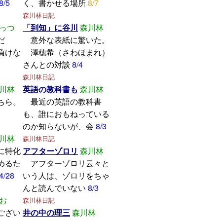
8/5
く、書かせる場所
8/7
森川林日記
っつ
「到知」に谷川
森川林
学んだ
意外な表紙に驚いた。
けな
澤穂希（さわほまれ）
さんとの対談
8/4
森川林日記
川林
英語の教科書も
森川林
ちら。
最近の英語の教科書
も、誰におもねっている
のか知らないが、会
8/3
川林
森川林日記
に特化
アフターゾロリ
森川林
めるた
アフターゾロリ云々と
4/28
いう人は、ゾロリをちゃ
んと読んでいない
8/3
お
森川林日記
ござい
井の中の理三
森川林