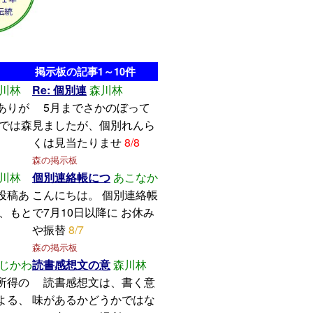
掲示板の記事1～10件
川林
Re: 個別連
森川林
ありが
5月までさかのぼって
こでは森
見ましたが、個別れんら
くは見当たりませ
8/8
森の掲示板
川林
個別連絡帳につ
あこなか
投稿あ
こんにちは。 個別連絡帳
し、もと
で7月10日以降に お休み
や振替
8/7
森の掲示板
じかわ
読書感想文の意
森川林
所得の
読書感想文は、書く意
よる、
味があるかどうかではな