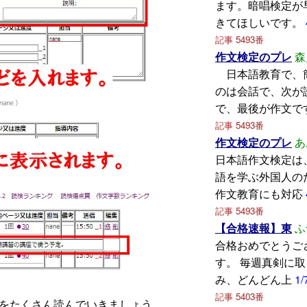
ます。暗唱検定が
きてほしいです。
記事 5493番
作文検定のプレ
森
日本語教育で、
のは会話で、次が
で、最後が作文で
記事 5493番
作文検定のプレ
あ
日本語作文検定は
語を学ぶ外国人の
作文教育にも対応
記事 5493番
【合格速報】東
ふ
合格おめでとうご
す。 毎週真剣に
み、どんどん上
1/
記事 5403番
をたくさん読んでいきましょう。