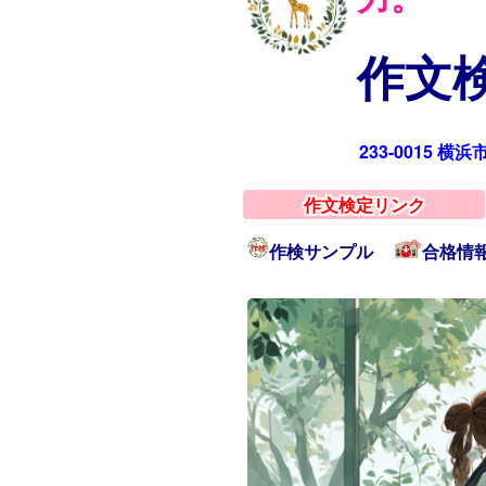
作文検
233-0015 横
作文検定リンク
作検サンプル
合格情