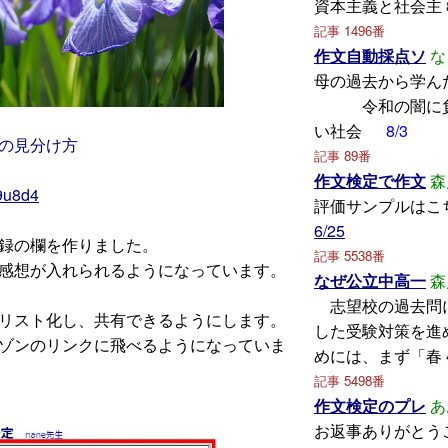
資本主義と社会主
記事 1496番
作文自動採点ソ
な
母の過去から
令和の闇に負
い社会
8/3
の見分け方
記事 89番
作文検定で作文
森
F9u8d4
評価サンプルはこ
6/25
録の欄を作りました。
記事 5538番
感想が入れられるようになっています。
なぜ公立中高一
森
志望校の過去問
リスト化し、共有できるようにします。
した受験対策を進
ゾンのリンクに飛べるようになっていま
めには、まず「春
記事 5498番
作文検定のプレ
あ
お返事ありがとう