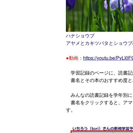
ハナショウブ
アヤメとカキツバタとショウブ
●動画：
https://youtu.be/PyLI0
学習記録のページに、読書記
書名とその本のおすすめ度と
みんなの読書記録を学年別に
書名をクリックすると、アマ
す。