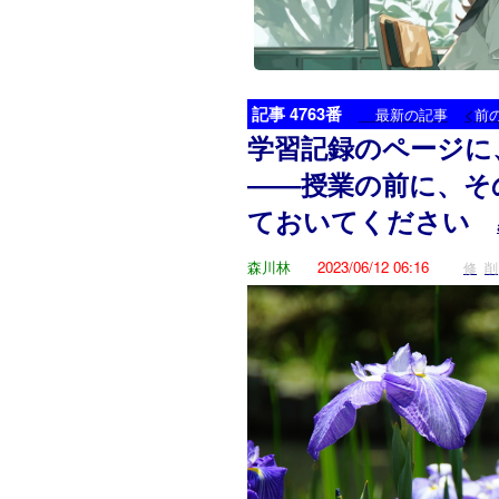
記事 4763番
<
最新の記事
前
学習記録のページに
――授業の前に、そ
ておいてください
森川林
2023/06/12 06:16
修
削