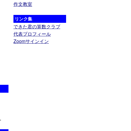
作文教室
リンク集
できた君の算数クラブ
代表プロフィール
Zoomサインイン
。