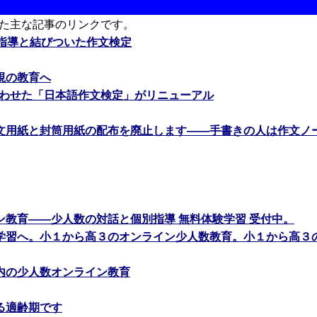
た主な記事のリンクです。
文指導と結びついた作文検定
視の教育へ
合わせた「日本語作文検定」がリニューアル
文用紙と封筒用紙の配布を廃止します――手書きの人は作文ノ
ン教育――少人数の対話と個別指導 無料体験学習 受付中。
学習へ。小１から高３のオンライン少人数教育。小１から高３
内の少人数オンライン教育
る適齢期です