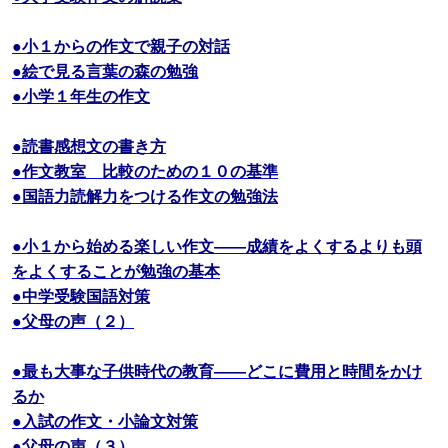
●小１からの作文で親子の対話
●絵で見る言葉の森の勉強
●小学１年生の作文
●読書感想文の書き方
●作文教室 比較のための１０の基準
●国語力読解力をつける作文の勉強法
●小１から始める楽しい作文――成績をよくするよりも頭
をよくすることが勉強の基本
●中学受験国語対策
●父母の声（２）
●最も大事な子供時代の教育――どこに費用と時間をかけ
るか
●入試の作文・小論文対策
●父母の声（３）