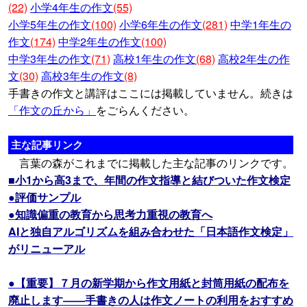
(22)
小学4年生の作文
(55)
小学5年生の作文
(100)
小学6年生の作文
(281)
中学1年生の
作文
(174)
中学2年生の作文
(100)
中学3年生の作文
(71)
高校1年生の作文
(68)
高校2年生の作
文
(30)
高校3年生の作文
(8)
手書きの作文と講評はここには掲載していません。続きは
「作文の丘から」
をごらんください。
主な記事リンク
言葉の森がこれまでに掲載した主な記事のリンクです。
■小1から高3まで、年間の作文指導と結びついた作文検定
●評価サンプル
●知識偏重の教育から思考力重視の教育へ
AIと独自アルゴリズムを組み合わせた「日本語作文検定」
がリニューアル
●【重要】７月の新学期から作文用紙と封筒用紙の配布を
廃止します――手書きの人は作文ノートの利用をおすすめ