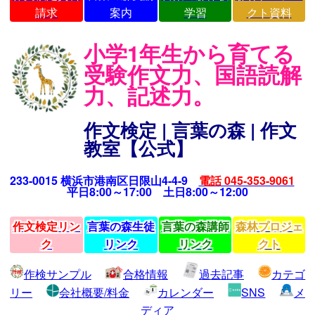
請求
案内
学習
クト資料
小学1年生から育てる
受験作文力、国語読解
力、記述力。
作文検定 | 言葉の森 | 作文
教室【公式】
233-0015 横浜市港南区日限山4-4-9
電話 045-353-9061
平日8:00～17:00 土日8:00～12:00
作文検定リン
言葉の森生徒
言葉の森講師
森林プロジェ
ク
リンク
リンク
クト
作検サンプル
合格情報
過去記事
カテゴ
リー
会社概要/料金
カレンダー
SNS
メ
ディア