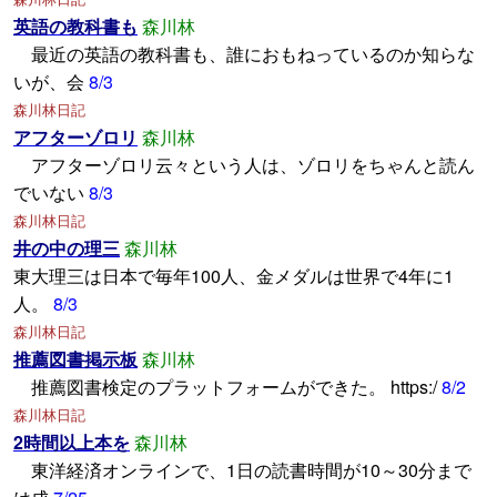
英語の教科書も
森川林
最近の英語の教科書も、誰におもねっているのか知らな
いが、会
8/3
森川林日記
アフターゾロリ
森川林
アフターゾロリ云々という人は、ゾロリをちゃんと読ん
でいない
8/3
森川林日記
井の中の理三
森川林
東大理三は日本で毎年100人、金メダルは世界で4年に1
人。
8/3
森川林日記
推薦図書掲示板
森川林
推薦図書検定のプラットフォームができた。 https:/
8/2
森川林日記
2時間以上本を
森川林
東洋経済オンラインで、1日の読書時間が10～30分まで