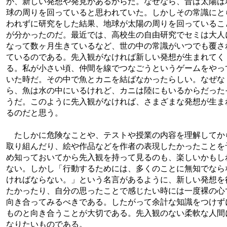
が、新しい発想や発見があるからだ。なぜなら、昔は太陽は
球の周りを回っていると思われていた。しかしその常識にと
われずに研究をした結果、地球が太陽の周りを回っているこ
が分かったのだ。最近では、高校生の自由研究でセミは大人
なって数ヶ月生きているなど、世の中の常識がいつでも覆さ
ているのである。先入観がなければ新しい発想が生まれてく
る。私が小さい頃、仲間を線でつなごうというゲームをやっ
いた時だ。その中で魚とカニを結ばなかったらしい。なぜな
ら、魚は水の中にいるけれど、カニは陸にもいるからだった
うだ。このように先入観がなければ、さまざまな発想が生ま
るのだと思う。
たしかに危険なことや、テストや授業の内容を理解してか
取り組んだり、絵や作品などを作者の表現したかったことを
め知っておいてから先入観を持って見るのも、楽しいかもし
ない。しかし「行動するためには、多くのことに無知でなら
ければならない。」という名言があるように、新しい発想を
たかったり、自分の思ったことで感じたい時には一度裸の心
向き合ってみるべきである。したがって余計な知識をつけず
ものと向き合うことが大切である。先入観のない柔軟な人間
なりたいものである。