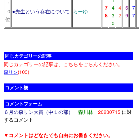
1
7
4
4
6
7
0
●
先生という存在について
らーゆ
8
3
2
9
7
位
0
同じカテゴリーの記事
同じカテゴリーの記事は、こちらをごらんください。
(103)
森リン
コメント欄
コメントフォーム
６月の森リン大賞（中１の部）
森川林
20230715
に対
するコメント
▼コメントはどなたでも自由にお書きください。