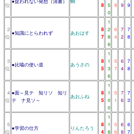
●
捉われない発想（清書）
蜩
位
8
5
8
9
9
0
1
2
8
2
6
7
7
●
知識にとらわれず
あおはす
位
7
8
4
2
8
6
1
3
8
1
5
6
7
●
比喩の使い道
あうさの
位
5
3
7
4
8
6
1
4
●
面～見テ 知リソ 知リ
8
1
5
7
7
あおふね
位
テ ナ見ソ～
5
0
1
6
3
0
1
5
8
1
5
6
6
●
学習の仕方
りんたろう
位
4
8
6
8
7