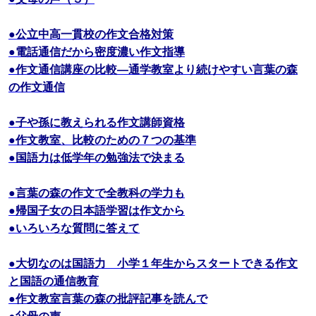
●公立中高一貫校の作文合格対策
●電話通信だから密度濃い作文指導
●作文通信講座の比較―通学教室より続けやすい言葉の森
の作文通信
●子や孫に教えられる作文講師資格
●作文教室、比較のための７つの基準
●国語力は低学年の勉強法で決まる
●言葉の森の作文で全教科の学力も
●帰国子女の日本語学習は作文から
●いろいろな質問に答えて
●大切なのは国語力 小学１年生からスタートできる作文
と国語の通信教育
●作文教室言葉の森の批評記事を読んで
●父母の声