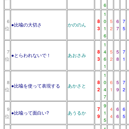
6
1
6
8
0
5
6
7
●
比喩の大切さ
かののん
位
3
1
2
7
5
6
1
7
8
4
5
5
7
●
とらわれないで！
あおさみ
位
3
6
2
8
1
1
1
8
8
0
6
5
7
●
比喩を使って表現する
あかさと
位
2
4
1
9
2
7
9
9
7
4
6
6
●
比喩って面白い?
あうるか
1
位
9
4
6
5
5
1