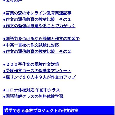
●言葉の森のオンライン教育関連記事
●作文の通信教育の教材比較 その１
●作文の勉強は毎週やることで力がつく
●国語力をつけるなら読解と作文の学習で
●中高一貫校の作文試験に対応
●作文の通信教育の教材比較 その２
●２００字作文の受験作文対策
●受験作文コースの保護者アンケート
●森リンで１０人中９人が作文力アップ
●コロナ休校対応 午前中クラス
●国語読解クラスの無料体験学習
通学できる森林プロジェクトの作文教室