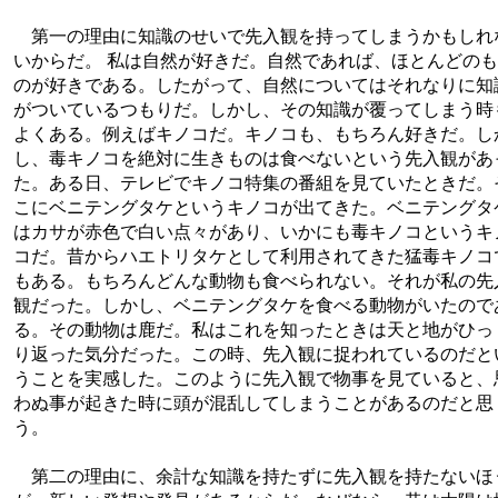
第一の理由に知識のせいで先入観を持ってしまうかもしれ
いからだ。 私は自然が好きだ。自然であれば、ほとんどのも
のが好きである。したがって、自然についてはそれなりに知
がついているつもりだ。しかし、その知識が覆ってしまう時
よくある。例えばキノコだ。キノコも、もちろん好きだ。し
し、毒キノコを絶対に生きものは食べないという先入観があ
た。ある日、テレビでキノコ特集の番組を見ていたときだ。
こにベニテングタケというキノコが出てきた。ベニテングタ
はカサが赤色で白い点々があり、いかにも毒キノコというキ
コだ。昔からハエトリタケとして利用されてきた猛毒キノコ
もある。もちろんどんな動物も食べられない。それが私の先
観だった。しかし、ベニテングタケを食べる動物がいたので
る。その動物は鹿だ。私はこれを知ったときは天と地がひっ
り返った気分だった。この時、先入観に捉われているのだと
うことを実感した。このように先入観で物事を見ていると、
わぬ事が起きた時に頭が混乱してしまうことがあるのだと思
う。
第二の理由に、余計な知識を持たずに先入観を持たないほ