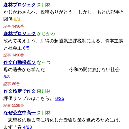
森林プロジェク
森川林
かじかわさんへ、投稿ありがとう。 しかし、もとの記事と
関係
8/8
記事 1496番
森林プロジェク
かじかわ
改めて考えよう。所得の超過累進課税制による、資本主義
と社会主
8/5
記事 1496番
作文自動採点ソ
なっつ
母の過去から学んだ 令和の闇に負けない社会
8/3
記事 89番
作文検定で作文
森川林
評価サンプルはこちら。
6/25
記事 5538番
なぜ公立中高一
森川林
志望校の過去問に特化した受験対策を進めるためには、
まず「春
4/28