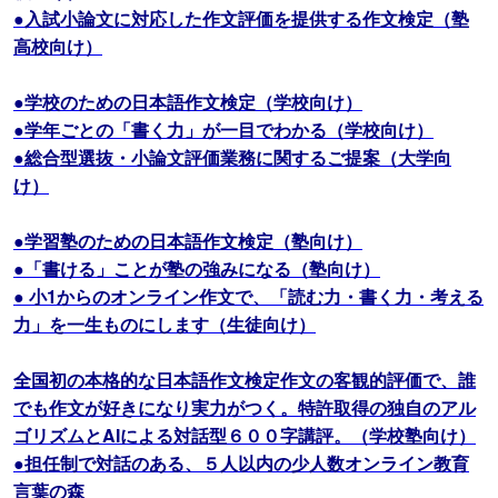
●入試小論文に対応した作文評価を提供する作文検定（塾
高校向け）
●学校のための日本語作文検定（学校向け）
●学年ごとの「書く力」が一目でわかる（学校向け）
●総合型選抜・小論文評価業務に関するご提案（大学向
け）
●学習塾のための日本語作文検定（塾向け）
●「書ける」ことが塾の強みになる（塾向け）
● 小1からのオンライン作文で、「読む力・書く力・考える
力」を一生ものにします（生徒向け）
全国初の本格的な日本語作文検定作文の客観的評価で、誰
でも作文が好きになり実力がつく。特許取得の独自のアル
ゴリズムとAIによる対話型６００字講評。（学校塾向け）
●担任制で対話のある、５人以内の少人数オンライン教育
言葉の森