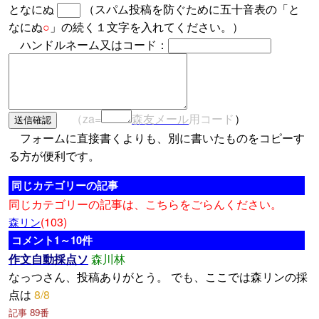
となにぬ
（スパム投稿を防ぐために五十音表の「と
なにぬ
○
」の続く１文字を入れてください。）
ハンドルネーム又はコード：
（za=
森友メール
用コード
）
フォームに直接書くよりも、別に書いたものをコピーす
る方が便利です。
同じカテゴリーの記事
同じカテゴリーの記事は、こちらをごらんください。
(103)
森リン
コメント1～10件
作文自動採点ソ
森川林
なっつさん、投稿ありがとう。 でも、ここでは森リンの採
点は
8/8
記事 89番