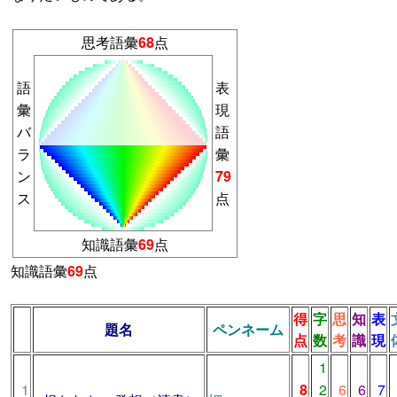
思考語彙
68
点
語
表
彙
現
バ
語
ラ
彙
ン
79
ス
点
知識語彙
69
点
知識語彙
69
点
順
得
字
思
知
表
題名
ペンネーム
位
点
数
考
識
現
1
1
8
2
6
6
7