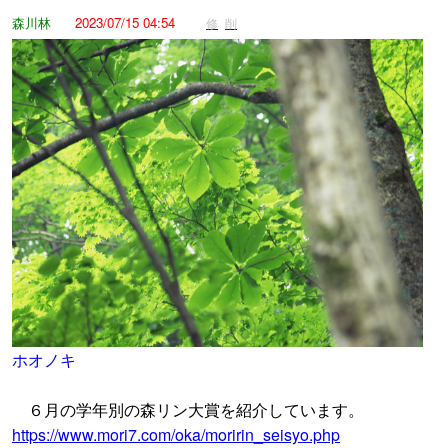
森川林
2023/07/15 04:54
修
削
ホオノキ
６月の学年別の森リン大賞を紹介しています。
https://www.mori7.com/oka/moririn_seisyo.php