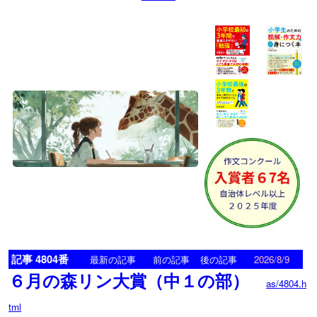
記事 4804番
<
>
最新の記事
前の記事
後の記事
2026/8/9
６月の森リン大賞（中１の部）
as/4804.h
tml