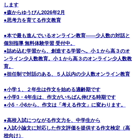
します
●森からゆうびん2026年2月
●思考力を育てる作文教育
●本で最も進んでいるオンライン教育――少人数の対話と
個別指導 無料体験学習 受付中。
●詰め込む学習から、創造する学習へ。小１から高３のオ
ンライン少人数教育。小１から高３のオンライン少人数教
育。
●担任制で対話のある、５人以内の少人数オンライン教育
●小学１、２年生は作文を始める適齢期です
●小学3・4年生は、作文がいちばん伸びる時期です
●小5・小6から、作文は「考える作文」に変わります。
●高校入試につながる作文力を、中学生から
●入試小論文に対応した作文評価を提供する作文検定（高
校向け）