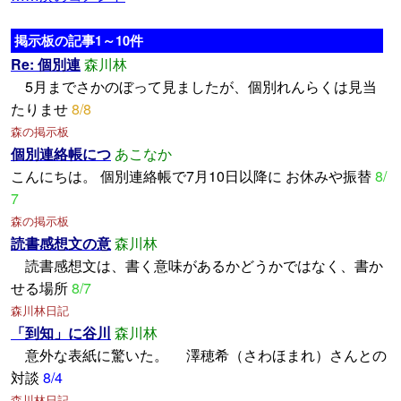
掲示板の記事1～10件
Re: 個別連
森川林
5月までさかのぼって見ましたが、個別れんらくは見当
たりませ
8/8
森の掲示板
個別連絡帳につ
あこなか
こんにちは。 個別連絡帳で7月10日以降に お休みや振替
8/
7
森の掲示板
読書感想文の意
森川林
読書感想文は、書く意味があるかどうかではなく、書か
せる場所
8/7
森川林日記
「到知」に谷川
森川林
意外な表紙に驚いた。 澤穂希（さわほまれ）さんとの
対談
8/4
森川林日記