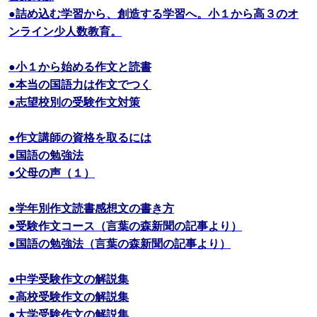
●詰め込む学習から、創造する学習へ。小１から高３のオ
ンライン少人数教育。
●小１から始める作文と読書
●本当の国語力は作文でつく
●志望校別の受験作文対策
●作文講師の資格を取るには
●国語の勉強法
●父母の声（１）
●学年別作文読書感想文の書き方
●受験作文コース（言葉の森新聞の記事より）
●国語の勉強法（言葉の森新聞の記事より）
●中学受験作文の解説集
●高校受験作文の解説集
●大学受験作文の解説集