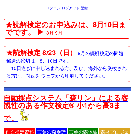
ログイン
ログアウト
登録
★読解検定のお申込みは、8月10日ま
でです。 ▶
8月
9月
★
読解検定 8/23（日）
8月の読解検定の問題
郵送の締切は、8月10日です。
10日過ぎに申し込まれる方、及び、海外から受検され
る方は、問題を
ウェブ
から印刷してください。
自動採点システム「森リン」による客
観性のある作文検定® 小1から高3ま
で。
作文検定資料
言葉の森受講
言葉の森体験
森林プロジェ