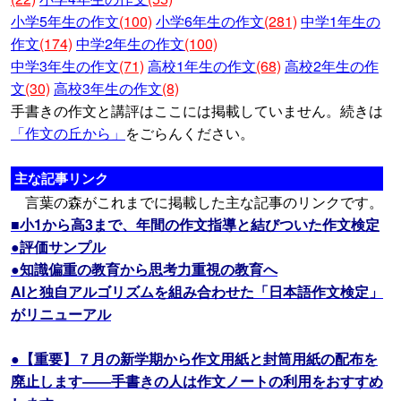
小学5年生の作文
(100)
小学6年生の作文
(281)
中学1年生の
作文
(174)
中学2年生の作文
(100)
中学3年生の作文
(71)
高校1年生の作文
(68)
高校2年生の作
文
(30)
高校3年生の作文
(8)
手書きの作文と講評はここには掲載していません。続きは
「作文の丘から」
をごらんください。
主な記事リンク
言葉の森がこれまでに掲載した主な記事のリンクです。
■小1から高3まで、年間の作文指導と結びついた作文検定
●評価サンプル
●知識偏重の教育から思考力重視の教育へ
AIと独自アルゴリズムを組み合わせた「日本語作文検定」
がリニューアル
●【重要】７月の新学期から作文用紙と封筒用紙の配布を
廃止します――手書きの人は作文ノートの利用をおすすめ