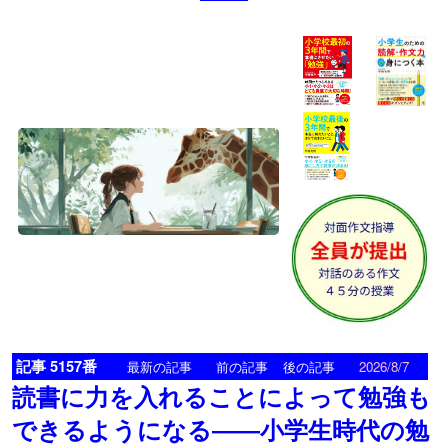
記事 5157番
<
>
最新の記事
前の記事
後の記事
2026/8/7
読書に力を入れることによって勉強も
できるようになる――小学生時代の勉