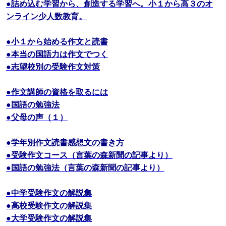
●詰め込む学習から、創造する学習へ。小１から高３のオ
ンライン少人数教育。
●小１から始める作文と読書
●本当の国語力は作文でつく
●志望校別の受験作文対策
●作文講師の資格を取るには
●国語の勉強法
●父母の声（１）
●学年別作文読書感想文の書き方
●受験作文コース（言葉の森新聞の記事より）
●国語の勉強法（言葉の森新聞の記事より）
●中学受験作文の解説集
●高校受験作文の解説集
●大学受験作文の解説集