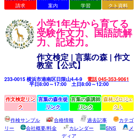
請求
案内
学習
クト資料
小学1年生から育てる
受験作文力、国語読解
力、記述力。
作文検定 | 言葉の森 | 作文
教室【公式】
233-0015 横浜市港南区日限山4-4-9
電話 045-353-9061
平日8:00～17:00 土日8:00～12:00
作文検定リン
言葉の森生徒
言葉の森講師
森林プロジェ
ク
リンク
リンク
クト
作検サンプル
合格情報
過去記事
カテゴ
リー
会社概要/料金
カレンダー
SNS
メ
ディア