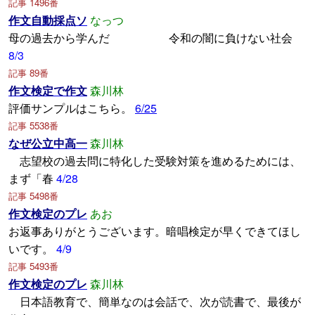
記事 1496番
作文自動採点ソ
なっつ
母の過去から学んだ 令和の闇に負けない社会
8/3
記事 89番
作文検定で作文
森川林
評価サンプルはこちら。
6/25
記事 5538番
なぜ公立中高一
森川林
志望校の過去問に特化した受験対策を進めるためには、
まず「春
4/28
記事 5498番
作文検定のプレ
あお
お返事ありがとうございます。暗唱検定が早くできてほし
いです。
4/9
記事 5493番
作文検定のプレ
森川林
日本語教育で、簡単なのは会話で、次が読書で、最後が