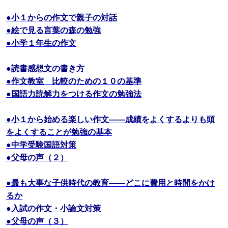
●小１からの作文で親子の対話
●絵で見る言葉の森の勉強
●小学１年生の作文
●読書感想文の書き方
●作文教室 比較のための１０の基準
●国語力読解力をつける作文の勉強法
●小１から始める楽しい作文――成績をよくするよりも頭
をよくすることが勉強の基本
●中学受験国語対策
●父母の声（２）
●最も大事な子供時代の教育――どこに費用と時間をかけ
るか
●入試の作文・小論文対策
●父母の声（３）