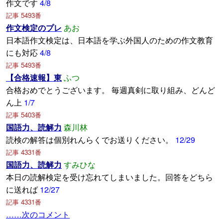
作文です
4/8
記事 5493番
作文検定のプレ
あお
日本語作文検定は、日本語を学ぶ外国人のための作文教育
にも対応
4/8
記事 5493番
【合格速報】東
ふつ
合格おめでとうございます。 毎週真剣に取り組み、どんど
ん上
1/7
記事 5403番
国語力、読解力
森川林
読検の解答は個別れんらくでお送りください。
12/29
記事 4331番
国語力、読解力
すみひな
本日の読解検定を受け忘れてしまいました。回答をどちら
に送れば
12/27
記事 4331番
……次のコメント