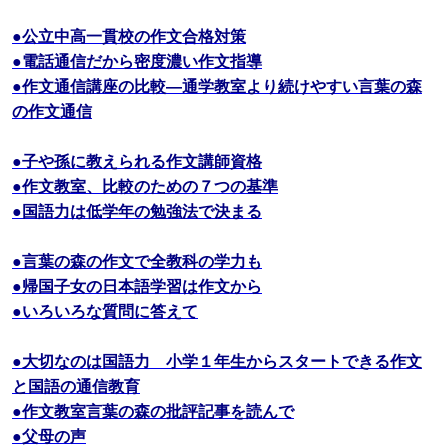
●公立中高一貫校の作文合格対策
●電話通信だから密度濃い作文指導
●作文通信講座の比較―通学教室より続けやすい言葉の森
の作文通信
●子や孫に教えられる作文講師資格
●作文教室、比較のための７つの基準
●国語力は低学年の勉強法で決まる
●言葉の森の作文で全教科の学力も
●帰国子女の日本語学習は作文から
●いろいろな質問に答えて
●大切なのは国語力 小学１年生からスタートできる作文
と国語の通信教育
●作文教室言葉の森の批評記事を読んで
●父母の声