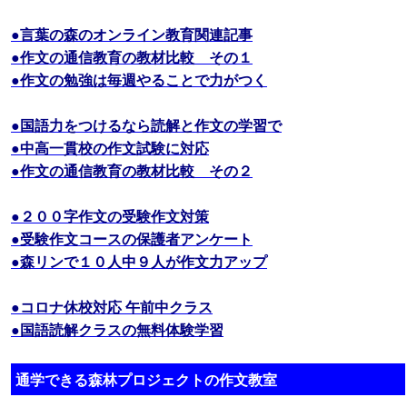
●言葉の森のオンライン教育関連記事
●作文の通信教育の教材比較 その１
●作文の勉強は毎週やることで力がつく
●国語力をつけるなら読解と作文の学習で
●中高一貫校の作文試験に対応
●作文の通信教育の教材比較 その２
●２００字作文の受験作文対策
●受験作文コースの保護者アンケート
●森リンで１０人中９人が作文力アップ
●コロナ休校対応 午前中クラス
●国語読解クラスの無料体験学習
通学できる森林プロジェクトの作文教室