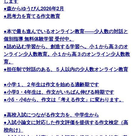
します
●森からゆうびん2026年2月
●思考力を育てる作文教育
●本で最も進んでいるオンライン教育――少人数の対話と
個別指導 無料体験学習 受付中。
●詰め込む学習から、創造する学習へ。小１から高３のオ
ンライン少人数教育。小１から高３のオンライン少人数教
育。
●担任制で対話のある、５人以内の少人数オンライン教育
●小学１、２年生は作文を始める適齢期です
●小学3・4年生は、作文がいちばん伸びる時期です
●小5・小6から、作文は「考える作文」に変わります。
●高校入試につながる作文力を、中学生から
●入試小論文に対応した作文評価を提供する作文検定（高
校向け）