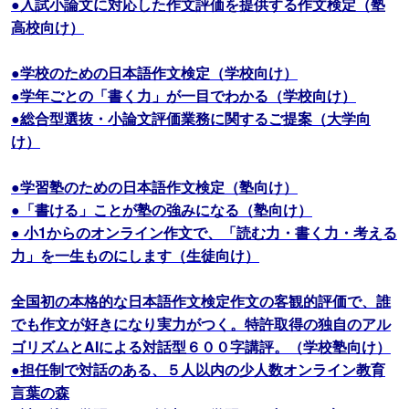
●入試小論文に対応した作文評価を提供する作文検定（塾
高校向け）
●学校のための日本語作文検定（学校向け）
●学年ごとの「書く力」が一目でわかる（学校向け）
●総合型選抜・小論文評価業務に関するご提案（大学向
け）
●学習塾のための日本語作文検定（塾向け）
●「書ける」ことが塾の強みになる（塾向け）
● 小1からのオンライン作文で、「読む力・書く力・考える
力」を一生ものにします（生徒向け）
全国初の本格的な日本語作文検定作文の客観的評価で、誰
でも作文が好きになり実力がつく。特許取得の独自のアル
ゴリズムとAIによる対話型６００字講評。（学校塾向け）
●担任制で対話のある、５人以内の少人数オンライン教育
言葉の森