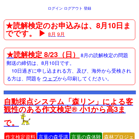
ログイン
ログアウト
登録
★読解検定のお申込みは、8月10日ま
でです。 ▶
8月
9月
★
読解検定 8/23（日）
8月の読解検定の問題
郵送の締切は、8月10日です。
10日過ぎに申し込まれる方、及び、海外から受検され
る方は、問題を
ウェブ
から印刷してください。
自動採点システム「森リン」による客
観性のある作文検定® 小1から高3ま
で。
作文検定資料
言葉の森受講
言葉の森体験
森林プロジェ