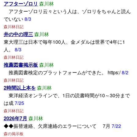
アフターゾロリ
森川林
アフターゾロリ云々という人は、ゾロリをちゃんと読ん
でいない
8/3
森川林日記
井の中の理三
森川林
東大理三は日本で毎年100人、金メダルは世界で4年に1
人。
8/3
森川林日記
推薦図書掲示板
森川林
推薦図書検定のプラットフォームができた。 https:/
8/2
森川林日記
2時間以上本を
森川林
東洋経済オンラインで、1日の読書時間が10～30分まで
は成
7/25
森川林日記
2026年7月
森川林
◆◆振替連絡、欠席連絡のエラーについて 7月
7/22
森の掲示板