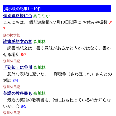
掲示板の記事1～10件
個別連絡帳につ
あこなか
こんにちは。 個別連絡帳で7月10日以降に お休みや振替
8/
7
森の掲示板
読書感想文の意
森川林
読書感想文は、書く意味があるかどうかではなく、書か
せる場所
8/7
森川林日記
「到知」に谷川
森川林
意外な表紙に驚いた。 澤穂希（さわほまれ）さんとの
対談
8/4
森川林日記
英語の教科書も
森川林
最近の英語の教科書も、誰におもねっているのか知らな
いが、会
8/3
森川林日記