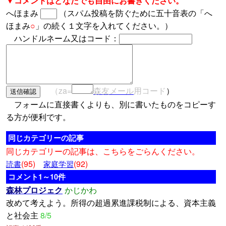
▼コメントはどなたでも自由にお書きください。
へほまみ
（スパム投稿を防ぐために五十音表の「へ
ほまみ
○
」の続く１文字を入れてください。）
ハンドルネーム又はコード：
（za=
森友メール
用コード
）
フォームに直接書くよりも、別に書いたものをコピーす
る方が便利です。
同じカテゴリーの記事
同じカテゴリーの記事は、こちらをごらんください。
(95)
(92)
読書
家庭学習
コメント1～10件
森林プロジェク
かじかわ
改めて考えよう。所得の超過累進課税制による、資本主義
と社会主
8/5