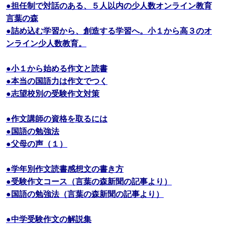
●担任制で対話のある、５人以内の少人数オンライン教育
言葉の森
●詰め込む学習から、創造する学習へ。小１から高３のオ
ンライン少人数教育。
●小１から始める作文と読書
●本当の国語力は作文でつく
●志望校別の受験作文対策
●作文講師の資格を取るには
●国語の勉強法
●父母の声（１）
●学年別作文読書感想文の書き方
●受験作文コース（言葉の森新聞の記事より）
●国語の勉強法（言葉の森新聞の記事より）
●中学受験作文の解説集