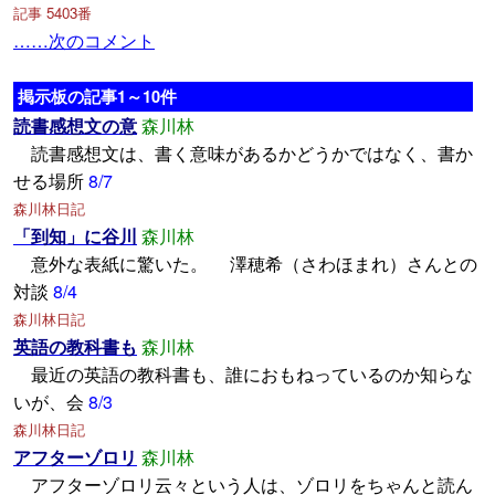
記事 5403番
……次のコメント
掲示板の記事1～10件
読書感想文の意
森川林
読書感想文は、書く意味があるかどうかではなく、書か
せる場所
8/7
森川林日記
「到知」に谷川
森川林
意外な表紙に驚いた。 澤穂希（さわほまれ）さんとの
対談
8/4
森川林日記
英語の教科書も
森川林
最近の英語の教科書も、誰におもねっているのか知らな
いが、会
8/3
森川林日記
アフターゾロリ
森川林
アフターゾロリ云々という人は、ゾロリをちゃんと読ん