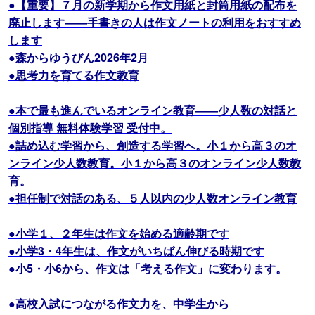
●【重要】７月の新学期から作文用紙と封筒用紙の配布を
廃止します――手書きの人は作文ノートの利用をおすすめ
します
●森からゆうびん2026年2月
●思考力を育てる作文教育
●本で最も進んでいるオンライン教育――少人数の対話と
個別指導 無料体験学習 受付中。
●詰め込む学習から、創造する学習へ。小１から高３のオ
ンライン少人数教育。小１から高３のオンライン少人数教
育。
●担任制で対話のある、５人以内の少人数オンライン教育
●小学１、２年生は作文を始める適齢期です
●小学3・4年生は、作文がいちばん伸びる時期です
●小5・小6から、作文は「考える作文」に変わります。
●高校入試につながる作文力を、中学生から