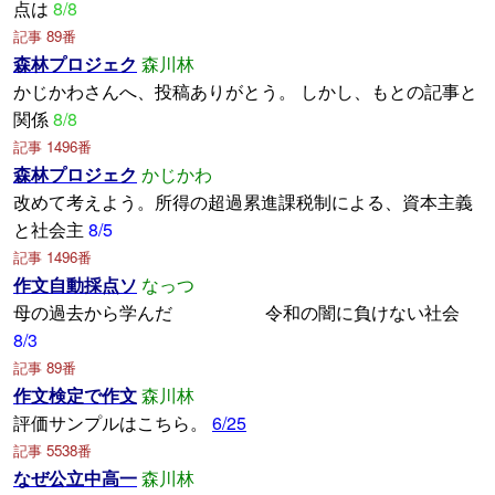
点は
8/8
記事 89番
森林プロジェク
森川林
かじかわさんへ、投稿ありがとう。 しかし、もとの記事と
関係
8/8
記事 1496番
森林プロジェク
かじかわ
改めて考えよう。所得の超過累進課税制による、資本主義
と社会主
8/5
記事 1496番
作文自動採点ソ
なっつ
母の過去から学んだ 令和の闇に負けない社会
8/3
記事 89番
作文検定で作文
森川林
評価サンプルはこちら。
6/25
記事 5538番
なぜ公立中高一
森川林