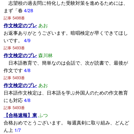
志望校の過去問に特化した受験対策を進めるためには、
まず「春
4/28
記事 5498番
作文検定のプレ
あお
お返事ありがとうございます。暗唱検定が早くできてほし
いです。
4/9
記事 5493番
作文検定のプレ
森川林
日本語教育で、簡単なのは会話で、次が読書で、最後が
作文です
4/8
記事 5493番
作文検定のプレ
あお
日本語作文検定は、日本語を学ぶ外国人のための作文教育
にも対応
4/8
記事 5493番
【合格速報】東
ふつ
合格おめでとうございます。 毎週真剣に取り組み、どんど
ん上
1/7