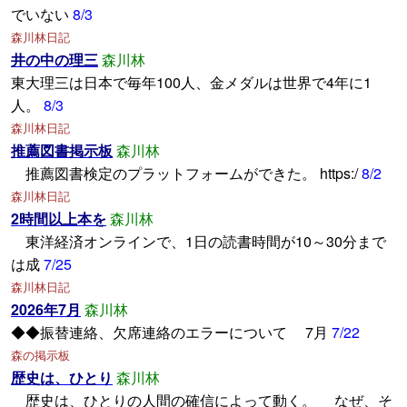
でいない
8/3
森川林日記
井の中の理三
森川林
東大理三は日本で毎年100人、金メダルは世界で4年に1
人。
8/3
森川林日記
推薦図書掲示板
森川林
推薦図書検定のプラットフォームができた。 https:/
8/2
森川林日記
2時間以上本を
森川林
東洋経済オンラインで、1日の読書時間が10～30分まで
は成
7/25
森川林日記
2026年7月
森川林
◆◆振替連絡、欠席連絡のエラーについて 7月
7/22
森の掲示板
歴史は、ひとり
森川林
歴史は、ひとりの人間の確信によって動く。 なぜ、そ