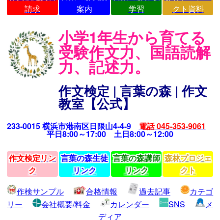
請求
案内
学習
クト資料
小学1年生から育てる
受験作文力、国語読解
力、記述力。
作文検定 | 言葉の森 | 作文
教室【公式】
233-0015 横浜市港南区日限山4-4-9
電話 045-353-9061
平日8:00～17:00 土日8:00～12:00
作文検定リン
言葉の森生徒
言葉の森講師
森林プロジェ
ク
リンク
リンク
クト
作検サンプル
合格情報
過去記事
カテゴ
リー
会社概要/料金
カレンダー
SNS
メ
ディア