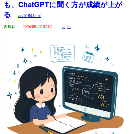
も、ChatGPTに聞く方が成績が上が
る
as/5184.html
森川林
2024/09/27 07:02
修
削