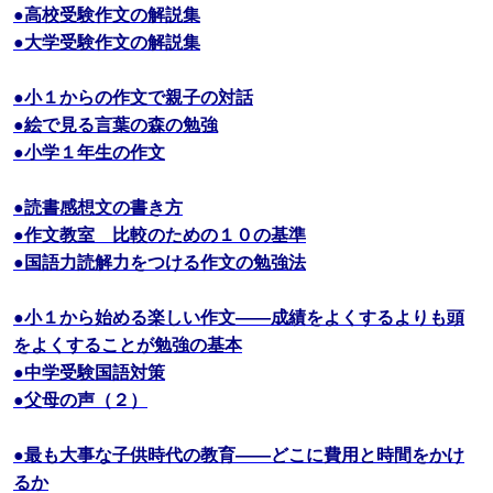
●高校受験作文の解説集
●大学受験作文の解説集
●小１からの作文で親子の対話
●絵で見る言葉の森の勉強
●小学１年生の作文
●読書感想文の書き方
●作文教室 比較のための１０の基準
●国語力読解力をつける作文の勉強法
●小１から始める楽しい作文――成績をよくするよりも頭
をよくすることが勉強の基本
●中学受験国語対策
●父母の声（２）
●最も大事な子供時代の教育――どこに費用と時間をかけ
るか