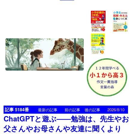
記事 5184番
<
>
最新の記事
前の記事
後の記事
2026/8/10
ChatGPTと遊ぶ――勉強は、先生やお
父さんやお母さんや友達に聞くより