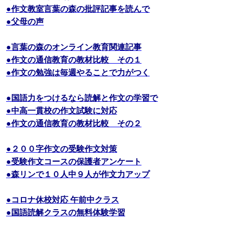
●作文教室言葉の森の批評記事を読んで
●父母の声
●言葉の森のオンライン教育関連記事
●作文の通信教育の教材比較 その１
●作文の勉強は毎週やることで力がつく
●国語力をつけるなら読解と作文の学習で
●中高一貫校の作文試験に対応
●作文の通信教育の教材比較 その２
●２００字作文の受験作文対策
●受験作文コースの保護者アンケート
●森リンで１０人中９人が作文力アップ
●コロナ休校対応 午前中クラス
●国語読解クラスの無料体験学習