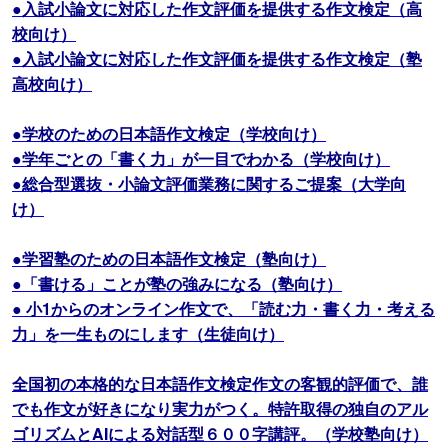
●入試小論文に対応した作文評価を提供する作文検定（高
校向け）
●入試小論文に対応した作文評価を提供する作文検定（塾
高校向け）
●学校のための日本語作文検定（学校向け）
●学年ごとの「書く力」が一目でわかる（学校向け）
●総合型選抜・小論文評価業務に関するご提案（大学向
け）
●学習塾のための日本語作文検定（塾向け）
●「書ける」ことが塾の強みになる（塾向け）
● 小1からのオンライン作文で、「読む力・書く力・考える
力」を一生ものにします（生徒向け）
全国初の本格的な日本語作文検定作文の客観的評価で、誰
でも作文が好きになり実力がつく。特許取得の独自のアル
ゴリズムとAIによる対話型６００字講評。（学校塾向け）