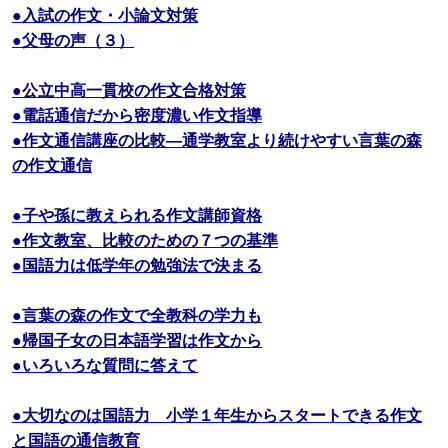
●入試の作文・小論文対策
●父母の声（３）
●公立中高一貫校の作文合格対策
●電話通信だから密度濃い作文指導
●作文通信講座の比較―通学教室より続けやすい言葉の森
の作文通信
●子や孫に教えられる作文講師資格
●作文教室、比較のための７つの基準
●国語力は低学年の勉強法で決まる
●言葉の森の作文で全教科の学力も
●帰国子女の日本語学習は作文から
●いろいろな質問に答えて
●大切なのは国語力 小学１年生からスタートできる作文
と国語の通信教育