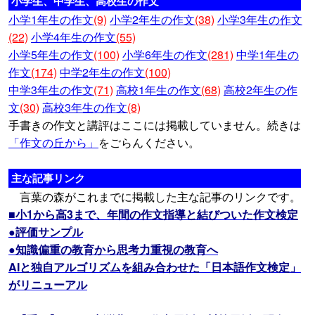
小学生、中学生、高校生の作文
小学1年生の作文
(9)
小学2年生の作文
(38)
小学3年生の作文
(22)
小学4年生の作文
(55)
小学5年生の作文
(100)
小学6年生の作文
(281)
中学1年生の
作文
(174)
中学2年生の作文
(100)
中学3年生の作文
(71)
高校1年生の作文
(68)
高校2年生の作
文
(30)
高校3年生の作文
(8)
手書きの作文と講評はここには掲載していません。続きは
「作文の丘から」
をごらんください。
主な記事リンク
言葉の森がこれまでに掲載した主な記事のリンクです。
■小1から高3まで、年間の作文指導と結びついた作文検定
●評価サンプル
●知識偏重の教育から思考力重視の教育へ
AIと独自アルゴリズムを組み合わせた「日本語作文検定」
がリニューアル