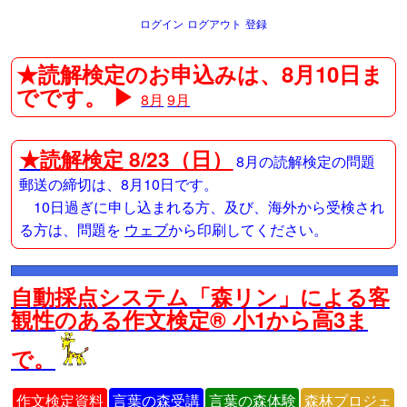
ログイン
ログアウト
登録
★読解検定のお申込みは、8月10日ま
でです。 ▶
8月
9月
★
読解検定 8/23（日）
8月の読解検定の問題
郵送の締切は、8月10日です。
10日過ぎに申し込まれる方、及び、海外から受検され
る方は、問題を
ウェブ
から印刷してください。
自動採点システム「森リン」による客
観性のある作文検定® 小1から高3ま
で。
作文検定資料
言葉の森受講
言葉の森体験
森林プロジェ