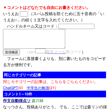
▼コメントはどなたでも自由にお書きください。
いうえお
（スパム投稿を防ぐために五十音表の「い
うえお
○
」の続く１文字を入れてください。）
ハンドルネーム又はコード：
（za=
森友メール
用コード
）
フォームに直接書くよりも、別に書いたものをコピーす
る方が便利です。
同じカテゴリーの記事
同じカテゴリーの記事は、こちらをごらんください。
(0)
(21)
ChatGPT
中学生の勉强
コメント1～10件
作文自動採点ソ
森川林
なっつさん、投稿ありがとう。 でも、ここでは森リンの採