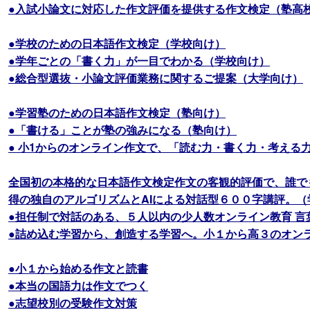
●入試小論文に対応した作文評価を提供する作文検定（塾高
●学校のための日本語作文検定（学校向け）
●学年ごとの「書く力」が一目でわかる（学校向け）
●総合型選抜・小論文評価業務に関するご提案（大学向け）
●学習塾のための日本語作文検定（塾向け）
●「書ける」ことが塾の強みになる（塾向け）
● 小1からのオンライン作文で、「読む力・書く力・考える
全国初の本格的な日本語作文検定作文の客観的評価で、誰で
得の独自のアルゴリズムとAIによる対話型６００字講評。（
●担任制で対話のある、５人以内の少人数オンライン教育 言
●詰め込む学習から、創造する学習へ。小１から高３のオン
●小１から始める作文と読書
●本当の国語力は作文でつく
●志望校別の受験作文対策