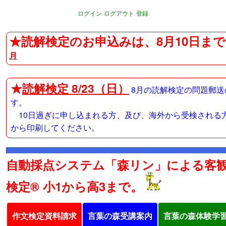
ログイン
ログアウト
登録
★読解検定のお申込みは、8月10日まで
月
★
読解検定 8/23（日）
8月の読解検定の問題郵送
す。
10日過ぎに申し込まれる方、及び、海外から受検される
から印刷してください。
自動採点システム「森リン」による客
検定® 小1から高3まで。
作文検定資料請求
言葉の森受講案内
言葉の森体験学