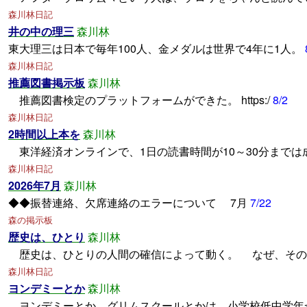
森川林日記
井の中の理三
森川林
東大理三は日本で毎年100人、金メダルは世界で4年に1人。
森川林日記
推薦図書掲示板
森川林
推薦図書検定のプラットフォームができた。 https:/
8/2
森川林日記
2時間以上本を
森川林
東洋経済オンラインで、1日の読書時間が10～30分までは
森川林日記
2026年7月
森川林
◆◆振替連絡、欠席連絡のエラーについて 7月
7/22
森の掲示板
歴史は、ひとり
森川林
歴史は、ひとりの人間の確信によって動く。 なぜ、そ
森川林日記
ヨンデミーとか
森川林
ヨンデミーとか、グリムスクールとかは、小学校低中学年