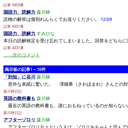
記事 5403番
国語力、読解力
森川林
読検の解答は個別れんらくでお送りください。
12/29
記事 4331番
国語力、読解力
すみひな
本日の読解検定を受け忘れてしまいました。回答をどちらに
記事 4331番
……次のコメント
掲示板の記事1～10件
「到知」に谷川
森川林
意外な表紙に驚いた。 澤穂希（さわほまれ）さんとの
森川林日記
英語の教科書も
森川林
最近の英語の教科書も、誰におもねっているのか知らない
森川林日記
アフターゾロリ
森川林
アフターゾロリ云々という人は、ゾロリをちゃんと読んで