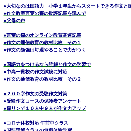
●大切なのは国語力 小学１年生からスタートできる作文と
●作文教室言葉の森の批評記事を読んで
●父母の声
●言葉の森のオンライン教育関連記事
●作文の通信教育の教材比較 その１
●作文の勉強は毎週やることで力がつく
●国語力をつけるなら読解と作文の学習で
●中高一貫校の作文試験に対応
●作文の通信教育の教材比較 その２
●２００字作文の受験作文対策
●受験作文コースの保護者アンケート
●森リンで１０人中９人が作文力アップ
●コロナ休校対応 午前中クラス
●国語読解クラスの無料体験学習