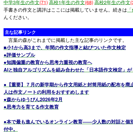
中学3年生の作文
(71)
高校1年生の作文
(68)
高校2年生の作文
(
手書きの作文と講評はここには掲載していません。続きは
「
んください。
主な記事リンク
言葉の森がこれまでに掲載した主な記事のリンクです。
■小1から高3まで、年間の作文指導と結びついた作文検定
●評価サンプル
●知識偏重の教育から思考力重視の教育へ
AIと独自アルゴリズムを組み合わせた「日本語作文検定」が
●【重要】７月の新学期から作文用紙と封筒用紙の配布を廃
人は作文ノートの利用をおすすめします
●森からゆうびん2026年2月
●思考力を育てる作文教育
●本で最も進んでいるオンライン教育――少人数の対話と個別
付中。