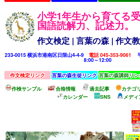
小学1年生から育てる
国語読解力、記述力。
作文検定 | 言葉の森 | 作
233-0015 横浜市港南区日限山4-4-9
電話 045-353-9061
平日
8:00～12:00
作文検定リンク
言葉の森生徒リンク
言葉の森講師リン
作検サンプル
合格情報
過去記事
カテゴ
カレンダー
SNS
メディ