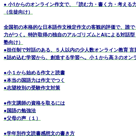
● 小1からのオンライン作文で、「読む力・書く力・考える
（生徒向け）
全国初の本格的な日本語作文検定作文の客観的評価で、誰で
力がつく。特許取得の独自のアルゴリズムとAIによる対話
塾向け）
●担任制で対話のある、５人以内の少人数オンライン教育 言
●詰め込む学習から、創造する学習へ。小１から高３のオン
●小１から始める作文と読書
●本当の国語力は作文でつく
●志望校別の受験作文対策
●作文講師の資格を取るには
●国語の勉強法
●父母の声（１）
●学年別作文読書感想文の書き方