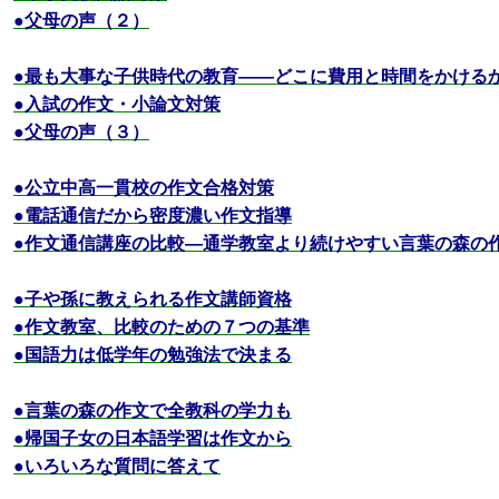
●父母の声（２）
●最も大事な子供時代の教育――どこに費用と時間をかける
●入試の作文・小論文対策
●父母の声（３）
●公立中高一貫校の作文合格対策
●電話通信だから密度濃い作文指導
●作文通信講座の比較―通学教室より続けやすい言葉の森の
●子や孫に教えられる作文講師資格
●作文教室、比較のための７つの基準
●国語力は低学年の勉強法で決まる
●言葉の森の作文で全教科の学力も
●帰国子女の日本語学習は作文から
●いろいろな質問に答えて