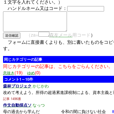
１文字を入れてください。）
ハンドルネーム又はコード：
（za=
森友メール
用コード
）
フォームに直接書くよりも、別に書いたものをコピ
す。
同じカテゴリーの記事
同じカテゴリーの記事は、こちらをごらんください。
(19)
(0)
息抜き
ゆめ
コメント1～10件
森林プロジェク
かじかわ
改めて考えよう。所得の超過累進課税制による、資本主義と
記事 1496番
作文自動採点ソ
なっつ
母の過去から学んだ 令和の闇に負けない社会
8