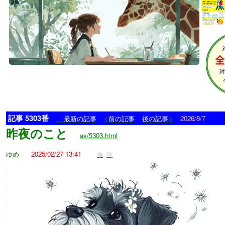
記事 5303番
<
>
最新の記事
前の記事
後の記事
2026/8/7
昨夜のこと
as/5303.html
ゆめ
2025/02/27 13:41
修
削