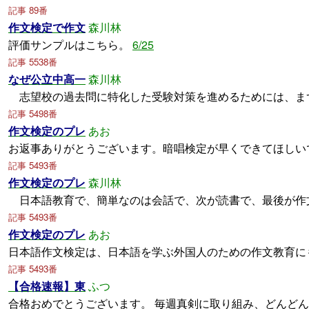
記事 89番
作文検定で作文
森川林
評価サンプルはこちら。
6/25
記事 5538番
なぜ公立中高一
森川林
志望校の過去問に特化した受験対策を進めるためには、ま
記事 5498番
作文検定のプレ
あお
お返事ありがとうございます。暗唱検定が早くできてほしい
記事 5493番
作文検定のプレ
森川林
日本語教育で、簡単なのは会話で、次が読書で、最後が作
記事 5493番
作文検定のプレ
あお
日本語作文検定は、日本語を学ぶ外国人のための作文教育に
記事 5493番
【合格速報】東
ふつ
合格おめでとうございます。 毎週真剣に取り組み、どんど