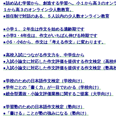
●詰め込む学習から、創造する学習へ。小１から高３のオン
１から高３のオンライン少人数教育。
●担任制で対話のある、５人以内の少人数オンライン教育
●小学１、２年生は作文を始める適齢期です
●小学3・4年生は、作文がいちばん伸びる時期です
●小5・小6から、作文は「考える作文」に変わります。
●高校入試につながる作文力を、中学生から
●入試小論文に対応した作文評価を提供する作文検定（高校
●入試小論文に対応した作文評価を提供する作文検定（塾高
●学校のための日本語作文検定（学校向け）
●学年ごとの「書く力」が一目でわかる（学校向け）
●総合型選抜・小論文評価業務に関するご提案（大学向け）
●学習塾のための日本語作文検定（塾向け）
●「書ける」ことが塾の強みになる（塾向け）