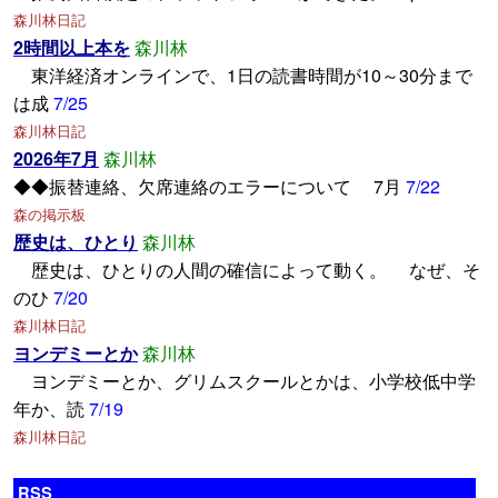
森川林日記
2時間以上本を
森川林
東洋経済オンラインで、1日の読書時間が10～30分まで
は成
7/25
森川林日記
2026年7月
森川林
◆◆振替連絡、欠席連絡のエラーについて 7月
7/22
森の掲示板
歴史は、ひとり
森川林
歴史は、ひとりの人間の確信によって動く。 なぜ、そ
のひ
7/20
森川林日記
ヨンデミーとか
森川林
ヨンデミーとか、グリムスクールとかは、小学校低中学
年か、読
7/19
森川林日記
RSS