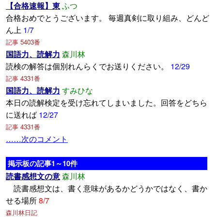
【合格速報】東
ふつ
合格おめでとうございます。 毎週真剣に取り組み、どんど
ん上
1/7
記事 5403番
国語力、読解力
森川林
読検の解答は個別れんらくでお送りください。
12/29
記事 4331番
国語力、読解力
すみひな
本日の読解検定を受け忘れてしまいました。回答をどちら
に送れば
12/27
記事 4331番
……次のコメント
掲示板の記事1～10件
読書感想文の意
森川林
読書感想文は、書く意味があるかどうかではなく、書か
せる場所
8/7
森川林日記