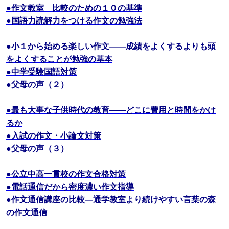
●作文教室 比較のための１０の基準
●国語力読解力をつける作文の勉強法
●小１から始める楽しい作文――成績をよくするよりも頭
をよくすることが勉強の基本
●中学受験国語対策
●父母の声（２）
●最も大事な子供時代の教育――どこに費用と時間をかけ
るか
●入試の作文・小論文対策
●父母の声（３）
●公立中高一貫校の作文合格対策
●電話通信だから密度濃い作文指導
●作文通信講座の比較―通学教室より続けやすい言葉の森
の作文通信