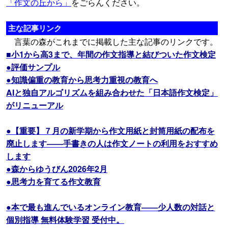
「作文の丘から」
をごらんください。
主な記事リンク
言葉の森がこれまでに掲載した主な記事のリンクです。
■小1から高3まで、年間の作文指導と結びついた作文検定
●評価サンプル
●知識偏重の教育から思考力重視の教育へ
AIと独自アルゴリズムを組み合わせた「日本語作文検定」
がリニューアル
●【重要】７月の新学期から作文用紙と封筒用紙の配布を
廃止します――手書きの人は作文ノートの利用をおすすめ
します
●森からゆうびん2026年2月
●思考力を育てる作文教育
●本で最も進んでいるオンライン教育――少人数の対話と
個別指導 無料体験学習 受付中。