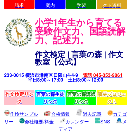
請求
案内
学習
クト資料
小学1年生から育てる
受験作文力、国語読解
力、記述力。
作文検定 | 言葉の森 | 作文
教室【公式】
233-0015 横浜市港南区日限山4-4-9
電話 045-353-9061
平日8:00～17:00 土日8:00～12:00
作文検定リン
言葉の森生徒
言葉の森講師
森林プロジェ
ク
リンク
リンク
クト
作検サンプル
合格情報
過去記事
カテゴ
リー
会社概要/料金
カレンダー
SNS
メ
ディア