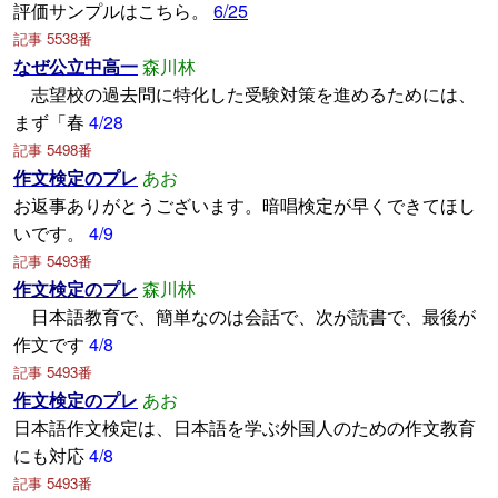
評価サンプルはこちら。
6/25
記事 5538番
なぜ公立中高一
森川林
志望校の過去問に特化した受験対策を進めるためには、
まず「春
4/28
記事 5498番
作文検定のプレ
あお
お返事ありがとうございます。暗唱検定が早くできてほし
いです。
4/9
記事 5493番
作文検定のプレ
森川林
日本語教育で、簡単なのは会話で、次が読書で、最後が
作文です
4/8
記事 5493番
作文検定のプレ
あお
日本語作文検定は、日本語を学ぶ外国人のための作文教育
にも対応
4/8
記事 5493番