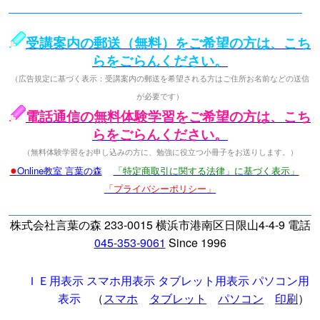
受講案内の郵送（無料）をご希望の方は、こち
らをごらんください。
（広告規定に基づく表示：受講案内の郵送を希望される方はご住所お名前などの送信
が必要です）
電話通信の無料体験学習をご希望の方は、こち
らをごらんください。
（無料体験学習をお申し込みの方に、勉強に役立つ小冊子をお送りします。）
●
Online教室 言葉の森
「特定商取引に関する法律」に基づく表示」
「プライバシーポリシー」
株式会社言葉の森 233-0015 横浜市港南区日限山4-4-9 電話
045-353-9061
Since 1996
ＩＥ用表示
スマホ用表示
タブレット用表示
パソコン用
表示
（
スマホ
タブレット
パソコン
印刷
）