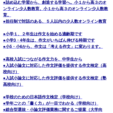
●詰め込む学習から、創造する学習へ。小１から高３のオ
ンライン少人数教育。小１から高３のオンライン少人数教
育。
●担任制で対話のある、５人以内の少人数オンライン教育
●小学１、２年生は作文を始める適齢期です
●小学3・4年生は、作文がいちばん伸びる時期です
●小5・小6から、作文は「考える作文」に変わります。
●高校入試につながる作文力を、中学生から
●入試小論文に対応した作文評価を提供する作文検定（高
校向け）
●入試小論文に対応した作文評価を提供する作文検定（塾
高校向け）
●学校のための日本語作文検定（学校向け）
●学年ごとの「書く力」が一目でわかる（学校向け）
●総合型選抜・小論文評価業務に関するご提案（大学向