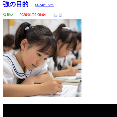
強の目的
as/5421.html
森川林
2026/01/29 09:04
修
削