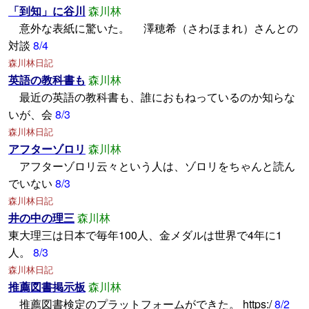
「到知」に谷川
森川林
意外な表紙に驚いた。 澤穂希（さわほまれ）さんとの
対談
8/4
森川林日記
英語の教科書も
森川林
最近の英語の教科書も、誰におもねっているのか知らな
いが、会
8/3
森川林日記
アフターゾロリ
森川林
アフターゾロリ云々という人は、ゾロリをちゃんと読ん
でいない
8/3
森川林日記
井の中の理三
森川林
東大理三は日本で毎年100人、金メダルは世界で4年に1
人。
8/3
森川林日記
推薦図書掲示板
森川林
推薦図書検定のプラットフォームができた。 https:/
8/2