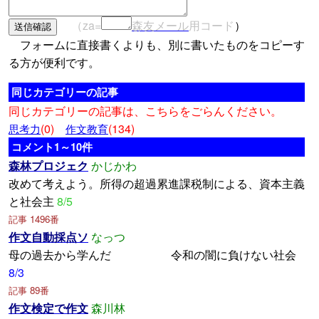
（za=
森友メール
用コード
）
フォームに直接書くよりも、別に書いたものをコピーす
る方が便利です。
同じカテゴリーの記事
同じカテゴリーの記事は、こちらをごらんください。
(0)
(134)
思考力
作文教育
コメント1～10件
森林プロジェク
かじかわ
改めて考えよう。所得の超過累進課税制による、資本主義
と社会主
8/5
記事 1496番
作文自動採点ソ
なっつ
母の過去から学んだ 令和の闇に負けない社会
8/3
記事 89番
作文検定で作文
森川林