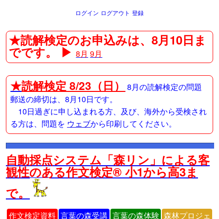
ログイン
ログアウト
登録
★読解検定のお申込みは、8月10日ま
でです。 ▶
8月
9月
★
読解検定 8/23（日）
8月の読解検定の問題
郵送の締切は、8月10日です。
10日過ぎに申し込まれる方、及び、海外から受検され
る方は、問題を
ウェブ
から印刷してください。
自動採点システム「森リン」による客
観性のある作文検定® 小1から高3ま
で。
作文検定資料
言葉の森受講
言葉の森体験
森林プロジェ