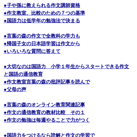
●子や孫に教えられる作文講師資格
●作文教室、比較のための７つの基準
●国語力は低学年の勉強法で決まる
●言葉の森の作文で全教科の学力も
●帰国子女の日本語学習は作文から
●いろいろな質問に答えて
●大切なのは国語力 小学１年生からスタートできる作文
と国語の通信教育
●作文教室言葉の森の批評記事を読んで
●父母の声
●言葉の森のオンライン教育関連記事
●作文の通信教育の教材比較 その１
●作文の勉強は毎週やることで力がつく
●国語力をつけるなら読解と作文の学習で