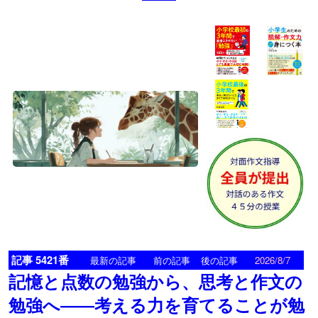
記事 5421番
<
>
最新の記事
前の記事
後の記事
2026/8/7
記憶と点数の勉強から、思考と作文の
勉強へ――考える力を育てることが勉