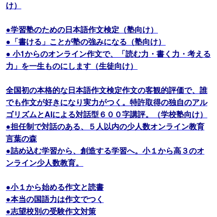
け）
●学習塾のための日本語作文検定（塾向け）
●「書ける」ことが塾の強みになる（塾向け）
● 小1からのオンライン作文で、「読む力・書く力・考える
力」を一生ものにします（生徒向け）
全国初の本格的な日本語作文検定作文の客観的評価で、誰
でも作文が好きになり実力がつく。特許取得の独自のアル
ゴリズムとAIによる対話型６００字講評。（学校塾向け）
●担任制で対話のある、５人以内の少人数オンライン教育
言葉の森
●詰め込む学習から、創造する学習へ。小１から高３のオ
ンライン少人数教育。
●小１から始める作文と読書
●本当の国語力は作文でつく
●志望校別の受験作文対策