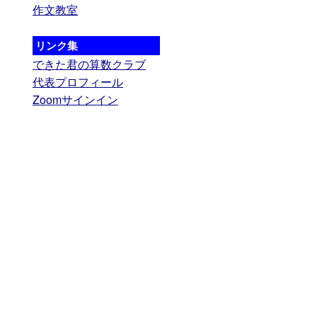
作文教室
リンク集
できた君の算数クラブ
代表プロフィール
Zoomサインイン