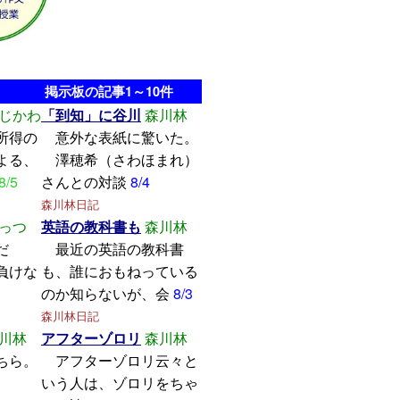
掲示板の記事1～10件
じかわ
「到知」に谷川
森川林
所得の
意外な表紙に驚いた。
よる、
澤穂希（さわほまれ）
8/5
さんとの対談
8/4
森川林日記
っつ
英語の教科書も
森川林
学んだ
最近の英語の教科書
けな
も、誰におもねっている
のか知らないが、会
8/3
森川林日記
川林
アフターゾロリ
森川林
ちら。
アフターゾロリ云々と
いう人は、ゾロリをちゃ