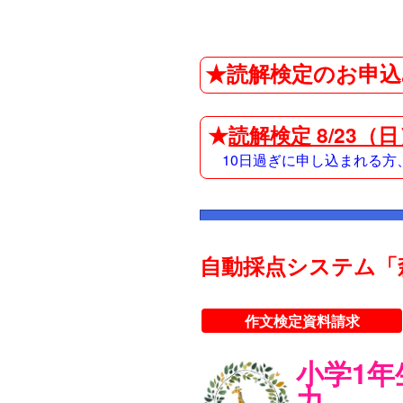
★読解検定のお申込
★
読解検定 8/23（
10日過ぎに申し込まれる
自動採点システム「
作文検定資料請求
小学1
力。