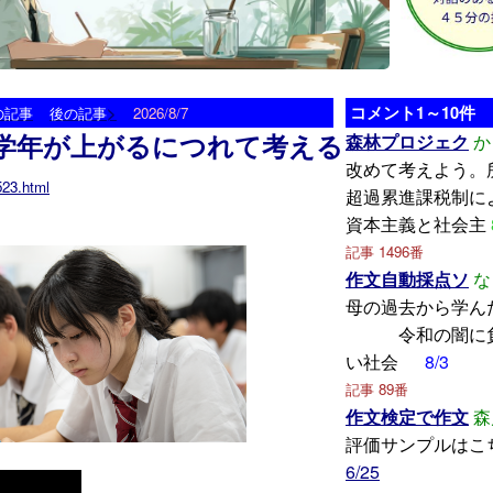
>
コメント1～10件
の記事
後の記事
2026/8/7
学年が上がるにつれて考える
森林プロジェク
か
改めて考えよう。
523.html
超過累進課税制に
資本主義と社会主
記事 1496番
作文自動採点ソ
な
母の過去から
令和の闇に負
い社会
8/3
記事 89番
作文検定で作文
森
評価サンプルはこ
6/25