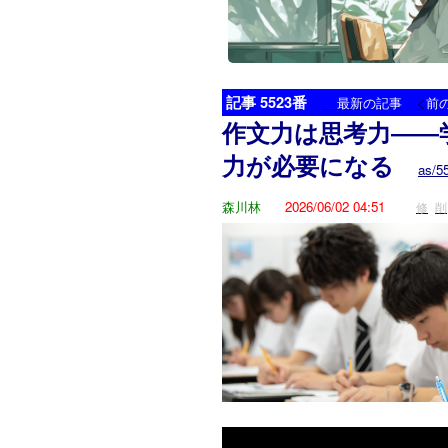
記事 5523番
<
最新の記事
前
作文力は思考力――
力が必要になる
as/5
森川林
2026/06/02 04:51
修
削