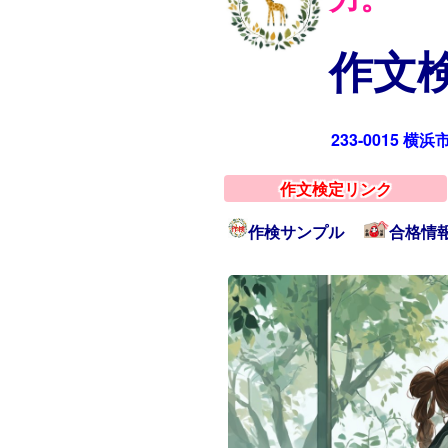
作文検
233-0015 横
作文検定リンク
作検サンプル
合格情