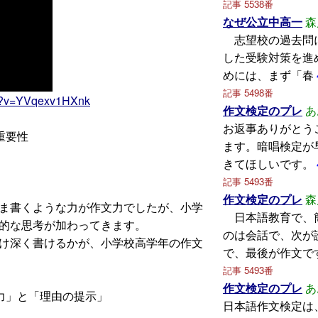
記事 5538番
なぜ公立中高一
森
志望校の過去問
した受験対策を進
めには、まず「春
記事 5498番
ch?v=YVqexv1HXnk
作文検定のプレ
あ
お返事ありがとう
重要性
ます。暗唱検定が
きてほしいです。
記事 5493番
作文検定のプレ
森
ま書くような力が作文力でしたが、小学
日本語教育で、
的な思考が加わってきます。
のは会話で、次が
け深く書けるかが、小学校高学年の作文
で、最後が作文で
記事 5493番
作文検定のプレ
あ
力」と「理由の提示」
日本語作文検定は