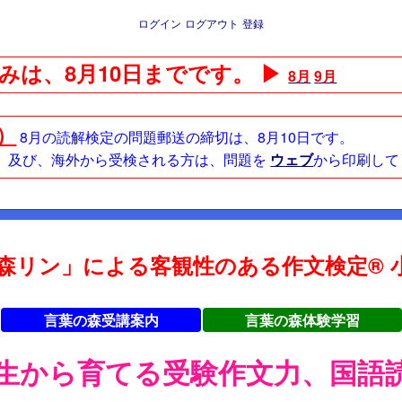
ログイン
ログアウト
登録
みは、8月10日までです。 ▶
8月
9月
日）
8月の読解検定の問題郵送の締切は、8月10日です。
方、及び、海外から受検される方は、問題を
ウェブ
から印刷して
森リン」による客観性のある作文検定® 小
言葉の森受講案内
言葉の森体験学習
年生から育てる受験作文力、国語