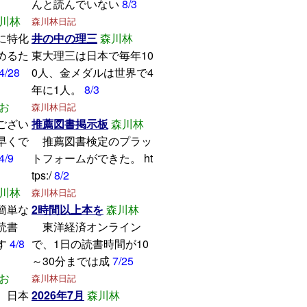
んと読んでいない
8/3
川林
森川林日記
に特化
井の中の理三
森川林
めるた
東大理三は日本で毎年10
4/28
0人、金メダルは世界で4
年に1人。
8/3
お
森川林日記
ござい
推薦図書掲示板
森川林
早くで
推薦図書検定のプラッ
4/9
トフォームができた。 ht
tps:/
8/2
川林
森川林日記
簡単な
2時間以上本を
森川林
読書
東洋経済オンライン
す
4/8
で、1日の読書時間が10
～30分までは成
7/25
お
森川林日記
、日本
2026年7月
森川林