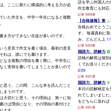
語を学ぶ外国人の
は、ここに新たに構成的に考える力が必
作文教育にも対応
記事 5493番
ていた作文を、中学一年生になると複数
【合格速報】東
ふ
。
合格おめでとうご
す。 毎週真剣に
書き方ができない生徒が多いのです。
み、どんどん上
1/
記事 5403番
いう意見で作文を書く場合、最初の意見
国語力、読解力
森
それは、誰にでも書けます。
読検の解答は個別
となる複数の理由を書く際に、中学生に
くでお送りくださ
なく実例を書いてしまうことが多いので
2/29
記事 4331番
国語力、読解力
す
と思う。この間、こんな本を読んだこと
本日の読解検定を
しまうのです。
れてしまいました
は大切だと思う。その理由は、第一に知
をどちらに送れば
書けば理由になり、その理由の裏付けと
記事 4331番
ります。