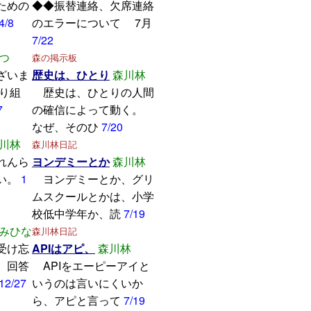
ための
◆◆振替連絡、欠席連絡
4/8
のエラーについて 7月
7/22
つ
森の掲示板
ざいま
歴史は、ひとり
森川林
取り組
歴史は、ひとりの人間
7
の確信によって動く。
なぜ、そのひ
7/20
川林
森川林日記
れんら
ヨンデミーとか
森川林
い。
1
ヨンデミーとか、グリ
ムスクールとかは、小学
校低中学年か、読
7/19
みひな
森川林日記
受け忘
APIはアピ、
森川林
。回答
APIをエーピーアイと
12/27
いうのは言いにくいか
ら、アピと言って
7/19