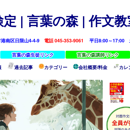
定 | 言葉の森 | 作文
浜市港南区日限山4-4-9
電話 045-353-9061
平日8:00～17:00 土
言葉の森生徒リンク
言葉の森講師リンク
報
過去記事
カテゴリー
会社概要/料金
カレ