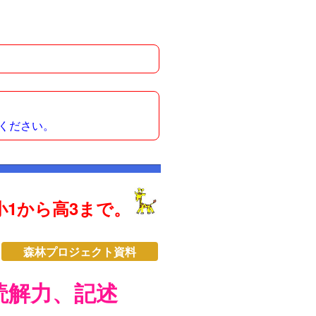
ください。
1から高3まで。
森林プロジェクト資料
読解力、記述